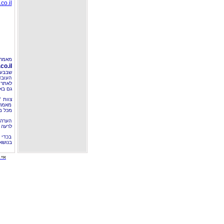
co.il
מאמר 
o.il
שבבעל
העובד
לאתר 
גם בא
צוות 
מאמרי
מכל מ
הערה 
לרעה ב
בכדי 
בנושא
איי י