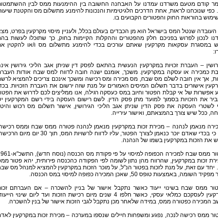
ר קודם מטעם משרדנו עמדנו על האבחנה החשובה בין ההימנעות ממס לבין ההשתמטו
כפי שנוכחנו לראות, אחת הדרכים הלגיטימיות והנכונות להימנע מתשלום מס והקטנת שיעור
ימוש בהוראות החוק והפטורים הקבועים בו.
העובדה שנטל המס בישראל הוא מן הכבדים בעולם בכלל, ולעניין מיסוי מקרקעין בפרט, מצ
נו לנכון לפרוש בפניכם חלק מהפטורים וההקלות הקיימות בחוק, כך שתוכלו לעשות בה
ש במסגרת עסקאות מקרקעין שאתם עורכים בכדי להימנע מתשלום מס ו/או להקטין א
ו:
רושין – העברת זכויות במקרקעין הנעשית בהתאם לפסק דין שניתן אגב הליכי גירושין אינ
ת כמכירה או עסקה במקרקעין. משכך, אומנם ישנה חובה לדווח למס שבח אודות העבר
ות, אך אין חובה לשלם מס שבח, מס מכירה ומס רכישה ומשכך אינכם צריכים להמציא לרש
עין אישורים בדבר תשלום המיסים האמורים על מנת שזה ירשום את העברת הזכויות. בכד
 אפשרות של אי קבלת הפטור וחיוב במס כעסקה רגילה, אנו ממליצים לכם לדרוש את הפטו
ביר את הזכויות בסמוך למועד מתן פסק הדין. לשם רישום העסקה בידי רשם המקרקעין י
 לשטרי העסקה את פסק הדין שניתן אגב הליכי הגירושין, אישור תשלום מס רכוש והיט
, ככל שיש צורך בהמצאתם, ואישור עירייה.
כירה מנאמן לנהנה – מכירת זכות במקרקעין מנאמן לנהנה פטורה ממס שבח וממס רכישה
נציין, כי בכדי שאדם יוכר כנאמן לצורך הפטור, עליו לדווח לרשויות המס, תוך 30 יום מיום ה
ש את הזכות במקרקעין בשמו של הנהנה.
ג. פטור ממס שבח למכירה הכפופה למיסוי על פי פקודת מס הכנסה (נוסח
רת זכות במקרקעין, שהרווח מהן נתון לשומה לפי הפקודה כהכנסה פירותית, יהא פטור ממ
יחד עם זאת, על מנת לזכות בפטור הנ"ל, על מוכר הזכות במקרקעין להמציא למנהל מס שב
יד השומה, באמצעות טופס 50, שאכן המכירה כפופה למיסוי במס הכנסה.
טור ממס שבח בשינוי ייעוד כאשר נתקבל אישור של בניין להשכרה – אם העברתם זכו
במקרקעין לעסקכם כמלאי עסקי, כאשר חלפו 4 שנים מיום רכישת הזכות ועד ליום שינוי הייעו
 המכירה כפטורה ממס, במידה שלאחר מכן נתקבל לגבי הזכות אישור של בנין להשכרה.
ור ממס רכישה לנכה, נפגע ומשפחות חיילים שנספו במערכה – מכירת זכות במקרקעין לאד