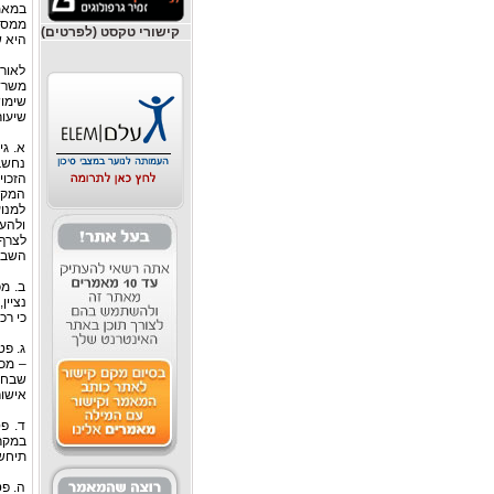
במאמ
ממס. 
קישורי טקסט (לפרטים)
היא ש
לאור 
משרד
שימו
שיעור
א. גי
נחשב
הזכוי
המקרק
למנוע
ולהע
לצרף
השבחה
ב. מ
כי רכ
– מכי
שבח. 
אישור מפק
ד. פ
תיחשב
ה. פט