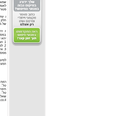
שמוגד
לאומ
פטורה
ו. עו
של 0.5% בלבד, ועל חלק השווי העולה על סכום כאמור בשיעור של 5% בלבד.
ז. יר
במסגר
יהא ז
1. המוכר הוא בן זוגו/צאצא/בן זוגו של צאצא של המוריש.
2. לפני פטירתו היה המוריש בעלה של דירת מגורים אחת בלבד.
3. אילו היה המוריש עדיין בחיים ואילו היה מוכר את הדירה נשוא הפטור היה פטור
ממס 
לסיום
המצוי
רמת גן: ר
טל´: 03-6127446, פקס: 03-6127449
חיפה:
טל´: 04-8526693 פקס: 04-8555976
שאלות
co.il