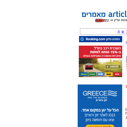
ש
ת
ם
ת
החוק"),