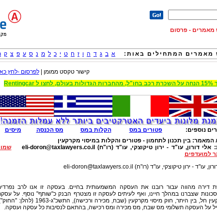
וש מאמרים - פרסום
מאמרים המתחילים באות:
א
ב
ג
ד
ה
ו
ז
ח
ט
י
כ
ל
מ
נ
ס
ע
פ
צ
ק
ר
קישור טקסט ממומן |
לפרסום -לחץ כאן
 הגדולות בעולם, לחצו ל Rentingcar
ים נוספים:
פטורים במס
הקלות במס
מס הכנסה
מיסים
 המאמר:
בין תכנון לתחמון - פטורים והקלות במיסוי מקרקעין
:
אלי דורון, עו"ד - ירון טיקוצקי, עו"ד (רו"ח)
eli-doron@taxlawyers.co.il
שמור
 למועדפים
רון, עו"ד - ירון טיקוצקי, עו"ד (רו"ח)
eli-doron@taxlawyers.co.il
ת דירה מהווה עבור רובנו את העסקה המשמעותית בחיים. בעסקה זו אנו לרב נפרדי
ונות שצברנו במהלך חיינו, ואף לעיתים לעסקה זו מצטרף הבנק כ"שותף" נוסף. על עסק
מקרקעין חל, בין היתר, חוק מיסוי מקרקעין (שבח, מכירה ורכישה), התשכ"ג-1963 (להלן: "
ל על העסקה תשלומי מס שבח, מס מכירה ומס רכישה, בהתאם לנסיבות כל עסקה ועסקה.