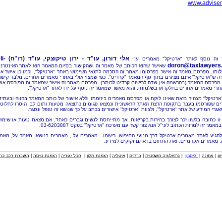
www.adviser.
אלי דורון, עו"ד - ירון טיקוצקי, עו"ד (רו"ח)
li-
זה נוסף לאתר "ארטיקל" מאמרים ע"י
doron@taxlawyers.c
שאישר שהוא הכותב של מאמר זה ושהקישור בסיום המאמר הוא לאתר האינטרנ
ותו, מפרסם מאמר זה אישר בפרסומו מאמר זה הסכמה לתנאי השימוש באתר "ארטיקל", וכמו כן אישר א
ה ש"ארטיקל" אינם מציגים בתוך גוף המאמר "קרדיט", כפי שמצוי אולי באתרי מאמרים אחרים, מלבד קישו
מפרסם המאמר (בהרשמה אין שדה לרישום קרדיט לכותב). מפרסם מאמר זה אישר שמאמר זה מפורסם אול
תרי מאמרים אחרים בחלקו או בשלמותו, והוא מאשר שמאמר זה נוסף על ידו לאתר "ארטיקל".
"ארטיקל" מצהיר בזאת שאינו לוקח או מפרסם מאמרים ביוזמתו וללא אישור של כותב המאמר בהווה ובעתיד
ם שפורסמו בעבר בתקופת הרצת האתר הראשונית ונמצאו פגומים כתוצאה מטעות ותום לב, הוסרו לחלוטי
אגרי המידע של אתר "ארטיקל", ולצוות "ארטיקל" אישורים בכתב על כך שנושא זה טופל ונסגר.
זו כתובה בלשון זכר לצורך בהירות בקריאות, אך מתייחסת לנשים וגברים כאחד, אם מצאת טעות או שימו
מאמר זה למרות הכתוב לעי"ל אנא צור קשר עם מערכת "ארטיקל" בפקס 03-6203887.
להגיע לאתר מאמרים ארטיקל דרך מנועי החיפוש, רישמו : מאמרים על , מאמרים בנושא, מאמר על, מאמ
, מאמרים אקדמיים, ואת התחום בו אתם זקוקים למידע.
וון
|
אתונה
|
ליסבון
|
גרפולוגיה משפטית
|
כרתים
|
איטליה
|
הזמנת מלון
|
חבל זגוריה
|
הזמנת טיסה
|
השכרת רכב בחו