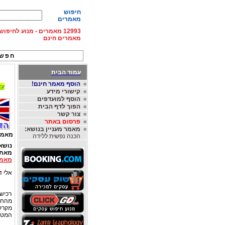
חיפוש
מאמרים
12993 מאמרים - מנוע לחיפ
מאמרים חינם
חפש 
עמוד הבית
»
הוסף מאמר חינם!
עד 15% הנחה על השכרת רכב בחו"ל, מהחברות
»
קישורי מידע
»
הוסף למועדפים
»
הפוך לדף הבית
»
צור קשר
»
פרסום באתר
»
מאמר מעניין בנושא:
מאמר
הכנה נפשית ללידה
נושא
מאת
מאמר
אלי דו
רכיש
מהחסכ
המטי