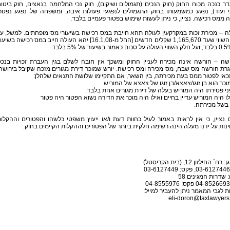
ר כנכה מכוח החוק (חוק הנכים (תגמולים ושיקום), חוק נכי המלחמה בנאצים, חוק ביטו
י ועוד), נפגע כמשמעותו בחוק התגמולים לנפגעי פעולות איבה, ומשפחה של נפגע נפטר
 ממס רכישה. נציין, כי ניתן לעשות שימוש בפטור פעמיים בלבד.
לה – מכירת זכות במקרקעין לעולה תהא חייבת במס רכישה בשיעורי מס מופחתים. למשל, ע
חלק השווי שעד 1,165,670 שקלים חדשים [החל מ-16.1.08] יהא העולה חייב במס רכישה בשיע
ושה – הורשה אינה מכירה לעניין החוק ומשכך אין חובה לשלם בגין העברת זכויות בנכ
ת הורשה מס שבח, מס מכירה ומס רכישה. יורש שמוכר דירת מגורים מזכה שקיבל בירושה
כאי לפטור ממס בעת מכירתה, בין השאר, אם התקיימו שלושת התנאים שלהלן:
בשל מכירתה.
 נציין, כי אין לראות באמור לעיל כחוות דעת ו/או ייעוץ משפטי כלשהו והפטורים וההקלו
נות על ידנו מעלה הינה רשימה חלקית ביותר של הפטורים וההקלות הקיימים בחוק.
ח´ החילזון 12, (בית הקריסטל)
 שדרות המגינים 58
 לגבי המאמר ניתן להעביר למייל:
eli-doron@taxlawyers.