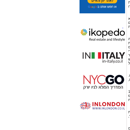
ת
ו
א
ם
ת
ה
ת
ם
י
ר
ש
ל
.
רכישה,
 חדש), התשכ"א-1961
ס
ח
ת
ד,
ם