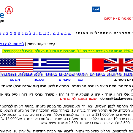
וש מאמרים - פרסום
מאמרים המתחילים באות:
א
ב
ג
ד
ה
ו
ז
ח
ט
י
כ
ל
מ
נ
ס
ע
פ
צ
ק
ר
קישור טקסט ממומן |
לפרסום -לחץ כאן
 הגדולות בעולם, לחצו ל Rentingcar
ים נוספים:
מס
פיצויים
הכנסה
משפט
 המאמר:
האם פיצוי בו יזכה מר נתניהו בתביעת לשון הרע (אם אמנם יזכה) יהא חיי
?
:
אלי דורון, עו"ד - ירון טיקוצקי, עו"ד (רו"ח) ) משרד עורכי דין דורון טיקוצקי
li-
doron@taxlawyers.c
שמור מאמר למועדפים
 מלחמת לבנון השנייה, יצא יו"ר האופוזיציה, מר בנימין נתניהו, בלווית רעייתו לבריטניה
למסע הסברה. על פי תחקיר ששודר בערוץ 10, במהלך מסע ההסברה של מר נתניהו הוציאו 
נתניהו ורעייתו סך של 131,000 ₪, תוך חריגה לכאורה מכללי האתיקה החלים על חברי כנסת. על פ
הפרסום בערוץ 10, סכום זה כלל בין היתר תשלום בגין שהיה במלונות פ
2 ₪ עבור עיצוב שיער.
בתגובה לפרסומים, החליט כידוע מר נתניהו לתבוע את חברת החדשות של ערוץ 0