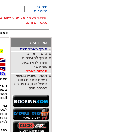
חיפוש
מאמרים
12990 מאמרים - מנוע לחיפ
מאמרים חינם
חפש 
עמוד הבית
»
הוסף מאמר חינם!
עד 15% הנחה על השכרת רכב בחו"ל, מהחברות
»
קישורי מידע
»
הוסף למועדפים
»
הפוך לדף הבית
»
צור קשר
»
פרסום באתר
»
מאמר מעניין בנושא:
מאמר
דגשים חשובים בתכנון
חשמל חכם, גם אם כבר
נושא
בחרתם ספק.
במס
מאת
o.il
במהלך
ללילה, 3,500 ש"ח עבור הוצאות כביסה, וכ-,500