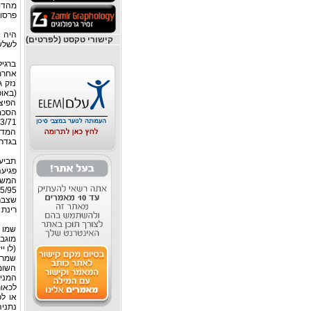
פרסום
היה ו
קישורי טקסט (לפרטים)
לשלשל
ברגיל
אחרת,
נזק 
(באופ
הפיצו
הסכם
המדוב
בגדר 
המשפ
רינת נ´
שמו 
מוגבל
(לו י
שמר 
השומ
המניב
נתניה