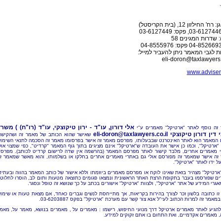
' החילזון 12, (בית הקריסטל)
 שדרות המגינים 58
 לגבי המאמר ניתן להעביר למייל:
eli-doron@taxlawyers.
www.adviser.
אלי דורון, עו"ד - ירון טיקוצקי, עו"ד (רו"ח) ) משר
זה נוסף לאתר "ארטיקל" מאמרים ע"י
 דין דורון טיקוצקי
eli-doron@taxlawyers.co.il
שאישר שהוא הכותב של מאמר זה ושהקישו
 המאמר הוא לאתר האינטרנט שבבעלותו, מפרסם מאמר זה אישר בפרסומו מאמר זה הסכמה לתנאי השימו
"ארטיקל", וכמו כן אישר את העובדה ש"ארטיקל" אינם מציגים בתוך גוף המאמר "קרדיט", כפי שמצוי אול
 מאמרים אחרים, מלבד קישור לאתר מפרסם המאמר (בהרשמה אין שדה לרישום קרדיט לכותב). מפרס
זה אישר שמאמר זה מפורסם אולי גם באתרי מאמרים אחרים בחלקו או בשלמותו, והוא מאשר שמאמר ז
ל ידו לאתר "ארטיקל".
"ארטיקל" מצהיר בזאת שאינו לוקח או מפרסם מאמרים ביוזמתו וללא אישור של כותב המאמר בהווה ובעתיד
ם שפורסמו בעבר בתקופת הרצת האתר הראשונית ונמצאו פגומים כתוצאה מטעות ותום לב, הוסרו לחלוטי
אגרי המידע של אתר "ארטיקל", ולצוות "ארטיקל" אישורים בכתב על כך שנושא זה טופל ונסגר.
זו כתובה בלשון זכר לצורך בהירות בקריאות, אך מתייחסת לנשים וגברים כאחד, אם מצאת טעות או שימו
מאמר זה למרות הכתוב לעי"ל אנא צור קשר עם מערכת "ארטיקל" בפקס 03-6203887.
להגיע לאתר מאמרים ארטיקל דרך מנועי החיפוש, רישמו : מאמרים על , מאמרים בנושא, מאמר על, מאמ
, מאמרים אקדמיים, ואת התחום בו אתם זקוקים למידע.