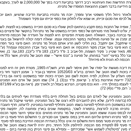
מהדורת החדשות ואת העיתונאי רביב דרוקר בתביעת דיבה בסך של 2,000,000 ₪ לערך, 
 הידיעה בדבר חשבון ההוצאות המופרז של נתניהו.
לאחר ניהול הליך משפטי ארוך ומפרך, יזכה מר נתנהיו בתביעת הדיבה שהגיש, האם יוכ
 לכיסו את סכום זכייתו, או שמא עליו לחלוק את כספי זכייתו עם פקיד השומה?
, אופיה של החבות במס תקבע בהתאם לנזק שעליו בא סכום הזכייה במשפט בא לפצות. לשו
 עלינו לשאול מהי מטרתם של כספי הזכייה במשפט של מר נתניהו? בהקשר של פיצויים בגי
גוף נבחנה בעבר, השאלה האם מטרת הפיצויים היא לפצות על העדרה של הכנסה פירותי
ן זמני) או על פגיעה מוחלטת במקור ההכנסה עצמו. שאלה דומה יכולה להישאל גם בעניי
י שיתקבל, אם יתקבל, בגין הליכי לשון הרע אותם מנהל מר נתניהו: האם פיצוי בעד הפר
 הוא פיצוי בעד אבדן מקור ההכנסה או האם הוא פיצוי בעד אבדן ההכנסה עצמה? (ע"
463/71, מאיר שטיין נ´ פקיד השומה, תל-אביב 1. פ"ד כ"ז(1), 183 פ"ד כ"ז(1), 
ר כלל בפיצוי "הוני" במהותו, על פגיעה ב "נכס אישי" – שמו הטוב של נתניהו, אשר כלל אינ
הכנסה לא הונית ולא פירוית?
תביעת דיבה מוגשת על יסודו של חוק איסור לשון הרע, תשכ"ה-1965, מטרת חוק זה היא ל
פגיעה בזכות לשמו הטוב של האדם. ברע"א 10520/03 איתמר בן-גביר נ´ אמנון דנקנר חזר ב
ט העליון על ההלכה, לפיה הזכות לשם טוב הוכרה כזכות יסוד במשפטנו (ראה גם בדנ"
7325/95 ידיעות אחרונות בע"מ נ´ קראוס, פ"ד נב(3) 1, 74) שמו הטוב של אדם הוא המוני
שצבר לעצמו במהלך חייו - הוא נכס מקניינו, הנרכש בעמל רב ולאורך זמן. (ראה גם 
 רום, פד"י נו(4) 72).
הטוב והמוניטין של לאדם הם נכסים בעל תוחלת חיים בלתי מוגדרת ואף לעיתים גם בלת
ת (בדומה לידע), שלא ניתן להעבירם ללא רצונו של בעל המוניטין. הפיצוי שיקבל מר נתניה
יזכה במשפטו) הינו תחליף לפגיעה בשמו הטוב ותחליף לפגיעה במוניטין. לדעתנו, חרף העובד
נתניהו מרבה להרצות, בתמורה לשכר, במקומות שונים בארץ ומחוצה לה, יתקשה פקי
ה לבסס טענה ששמו הטוב והמוניטין של מר נתניהו מהווים נכס עסקי היוצר מקור הכנס
 למר נתניהו רווחים עליהם הוא חייב במס. ומשכך אנו סבורים, כי התשלום החד פעמי בו יזכ
לכאורה 
או לפי סעיף 89 לפקודת מס הכנסה. לחילופין ולכל היותר, ניתן יהיה לראות בשמו הטוב של מ
ו מעין "מיטלטלין לשמוש אשי" שמכירתם – וממילא גם פיצוי הניתן בגין פגיעה בהם – פטו