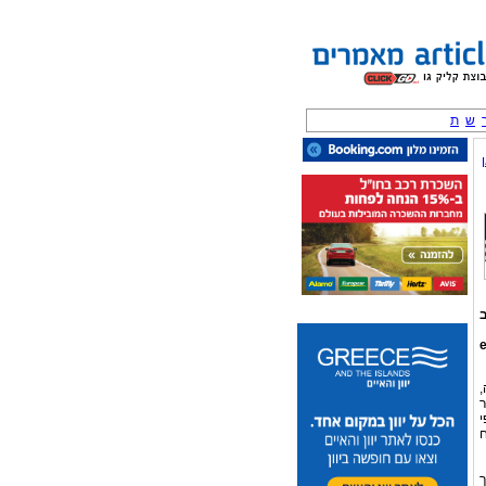
ש
ת
ב
e
,
מר
י
אר במחיר של 12,000 ש"ח
1, את עורך