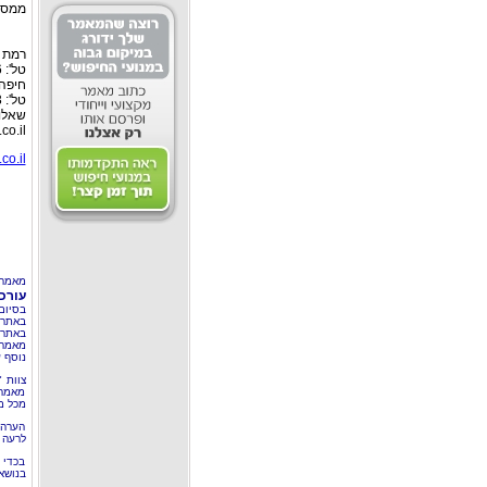
ממס.
רמת גן: רח
טל': 03-6127446, פקס: 03-6127449
חיפה:
טל': 04-8526693 פקס: 04-8555976
שאלות
co.il
co.il
מאמר 
עורכי
בסיום
באתר 
באתרי
מאמר 
נוסף ע
צוות 
מאמרי
מכל מ
הערה 
לרעה ב
בכדי 
בנושא