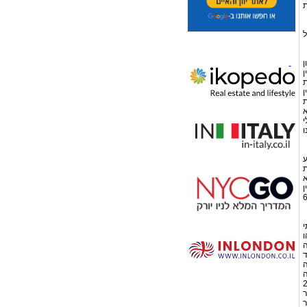
בעקבות
ל
ן
ן
ת
ן
ת
א
183,עמ´ 1), ואולי
ו
מנוע
ית
א
טין
בע"א 6871/99
י
ו
ה
ד
ה
ה
מר נתניהו פטור ממס היות ותשלום זה אינו נכלל בהגדרת הכנסה החייבת במס לפי סעיף 2
ר
ר