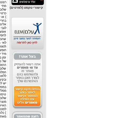
רצונו
קישורי טקסט (לפרטים)
בהרים
אלינו
אופצי
לחפש
שהבאת
מיד ל
זמן ב
של נו
ההופע
שלום
הפלגה
ללאונ
יש לנ
במסע
ממליצ
טיסה 
שלום 
מוצהר
האיים
לסנטו
] כלו
מאתו