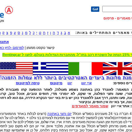
וש מאמרים - פרסום
מאמרים המתחילים באות:
א
ב
ג
ד
ה
ו
ז
ח
ט
י
כ
ל
מ
נ
ס
ע
פ
צ
ק
ר
אתונה
קישור טקסט ממומן |
לפרסום -לחץ כאן
 הגדולות בעולם, לחצו ל Rentingcar
ים נוספים:
איי יוון
יוון
מיקונוס
טיסה למיקונוס
 המאמר:
לאונרד כהן באתונה נשמע מעולה!, לאחר ההופעה קחו מעבורת לאי
טרי, שעה וחצי הפלגה, אי שקט, לא יומרני מדי, חופים טובים, אוכל טוב, קרו
ה, סעו ותהנו, דרך אגב ללאונרד כהן יש בית באי יווני הנקרא הידרה, גם הוא לא רחו
ה, אך באי זה אין חופים, ובקיצור
:
אתר איי יוון
שמור מאמר למועדפים
לל
יום וחצי באתונה
(רוצים לבלות באחד מהמועדוני
או פוסידוינו)ולאחר מכן להמשיך לאיזה איי עם מסיבות לצעירם בני גילנו + .המליצו לנו על הא
די לנו מבחינת זמן הגעה ואיכות מועדונים .תודה ארז. ארז שלום, אני ממליץ לכם על האי איוס
א מעט מרוחק לסופ"ש הכולל גם את אתונה, מלבד איוס, איי יוון הם לא מקום טוב לחפ
נים, אלה דווקא שקט, ים, אוכל טוב ובריזה נעימה בקיץ הלוהט, על כן או שתגמישו קצת א