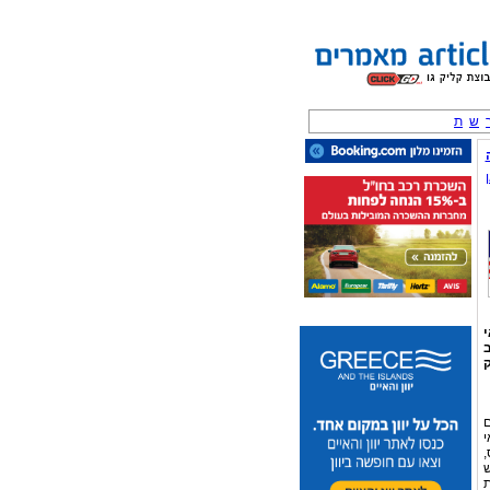
ש
ת
ב
ק
ם
י
,
ש
ת