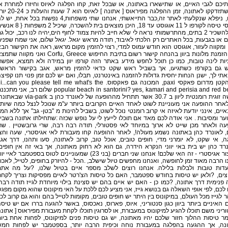
תיכם לגבי האיים, או שתישארו באתונה, או שבכל זאת, קחו הפלגה לאיוס וחיזרו למחרת א
מתי שתזדקקו לאתונה, זמן ההפלגה מפיראוס [ אתונה ] לאיוס הוא 7 
שלום, ניפלא שנקלעתי לאתר זה,כבר התייאשתי, אנחנו שתי משפחות,4 נפשות בכל אחת, יש
כרטיסי טיסה לקורפו ל 11 אוגוסט עד 18, היכן מוצאים בית להשכרה, שיכיל 2 מ
} או להשכיר 2 בתים, מהתרשמותי נראה לי שלא חייב להיות צמוד לחוף הים,יהיה לנו רכב, יכול ג
 או בגבעות, בכל האתרים רק הלכתי לאיבוד, תודה מראש יגאל. יגאל שלום, אני שמח שפני
 ומקווה לעזור, אוגוסט הוא חודש עמוס למדי, רצוי להזמין מקום מראש, ראה את הקישור הב
לגבי הזמנת מלונות ביוון בהנחה קישור רשום בתיבת החיפוש Corfu, Greece ואני מקווה 
ות לינה טובות, כמו כן תוכל לחפש מידע באתר הזה קורפו יוון במידה ולא תמצא, אפשר
 גם בקורפו כשתגיעו, אך בשביל ראש שקט כדאי להזמין מראש, אגב בקישור הראשו
י לך, ישנן הנחות יחסית גדולות להזמנה באינטרנט, תבלו, ואם יש לכם זמן פנוי תנו קפיצ
לאי הקטן מדרום פאקסי paxi, המכונה גם פאקסוס. ...can you please tell me what's the
popular beach in santorini? yes, kamari and perisia and red beach שלום רב, אני מת
חופשה זוגית רומנטית ליוון ב 30.7 אשר תתחיל מההופעה של לאונרד כהן ב via-park
אחר ההופעה אני מעוניינת לשוט לאחד האיים הקרובים ביותר ע"מ שנוכל לנצל כמה שיות
איים, אינני יודעת לאיזה אי קרוב רומנטי נוכל לשוט, בשביל להינות מ "בטן- גב" אך ללא המו
ער ומסיבות . אני אודה לכם מאד אם תוכלו לייעץ לי על נופש שכזה :שתחילתו אתונה בשבי
ה ולאחר מכן שייט לא ארוך במיוחד לאי פסטורלי, תודה רבה רבה, שרי גרובשטיין . שר
, לאונרד כהן באתונה נשמע מעולה!, לאחר ההופעה קחו מעבורת לאי אגיסטרי, שעה וחצ
, אי שקט, לא יומרני מדי, חופים טובים, אוכל טוב, קרוב לאתונה, סעו ותהנו, דרך אג
רד כהן יש בית באי יווני הנקרא הידרה, גם הוא לא רחוק מאתונה, אך באי זה אין חופים
ובקיצור אגיסטרי - זה האי שלכם! אנחנו שני חברים (בני 23) שמעוניינים לטוס בספטמבר לאיי יו
ו הרבה מאוד זמן לחופשה, ואנחנו מחפשים טיול שישלב, .הכל - להיזרק בחופים, לטייל, לאכו
דות טובות ולבלות בלילה. אנחנו רוצים לשלב מספר איים בטיול שלנו, ?על מה את
ים, ?ולאן יש טיסות בחודש ספטמבר, האם כל טיסות הצ'רטר לאיים מפסיקות וצריך לקח
פנימית דרך אתונה, ?כמו כן - האם יש איים בהם יש סצינת בילוי מיוחדת לגייז תודה רבה
לכם, לפי אופי השאלה גם בנושא גייז, אני מציע לכם ללכת על האי מיקונוס שהוא מקום מפג
 לגייז מכל העולם, במיקונוס בין היתר יש חופים טובים, מקומות לטייל בהם והוא גם קרוב לכ
 האיניים ביותר ביוון כגון סנטוריני, איוס, פארוס, נאכסוס, באשר להגעה בררו אם יש טיס
ריני משם תוכלו להגיע למיקונוס במעבורת, או לסרוגין תוכלו לקחת מעבורת מפיראוס [ אתונ
מר טיסות ההלוך חזור שלכם יהיו מאתונה, יש גם טיסות פנים למיקונוס, לפחות אחת ביו
נה, אך ההגעה בהפלגה במעבורת נוחה וכיפית הרבה יותר, בספטמבר יש לפחות חמ