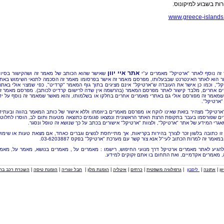
ות בשבוע למיקונוס.
www.greece-islands.
אתר איי יוון
זה נוסף לאתר "ארטיקל" מאמרים ע"י
שאישר שהוא הכותב של מאמר זה ושהקישור בסיו
 הוא לאתר האינטרנט שבבעלותו, מפרסם מאמר זה אישר בפרסומו מאמר זה הסכמה לתנאי השימוש באת
קל", וכמו כן אישר את העובדה ש"ארטיקל" אינם מציגים בתוך גוף המאמר "קרדיט", כפי שמצוי אולי באתר
ם אחרים, מלבד קישור לאתר מפרסם המאמר (בהרשמה אין שדה לרישום קרדיט לכותב). מפרסם מאמר ז
שמאמר זה מפורסם אולי גם באתרי מאמרים אחרים בחלקו או בשלמותו, והוא מאשר שמאמר זה נוסף על יד
"ארטיקל".
"ארטיקל" מצהיר בזאת שאינו לוקח או מפרסם מאמרים ביוזמתו וללא אישור של כותב המאמר בהווה ובעתיד
ם שפורסמו בעבר בתקופת הרצת האתר הראשונית ונמצאו פגומים כתוצאה מטעות ותום לב, הוסרו לחלוטי
אגרי המידע של אתר "ארטיקל", ולצוות "ארטיקל" אישורים בכתב על כך שנושא זה טופל ונסגר.
זו כתובה בלשון זכר לצורך בהירות בקריאות, אך מתייחסת לנשים וגברים כאחד, אם מצאת טעות או שימו
מאמר זה למרות הכתוב לעי"ל אנא צור קשר עם מערכת "ארטיקל" בפקס 03-6203887.
להגיע לאתר מאמרים ארטיקל דרך מנועי החיפוש, רישמו : מאמרים על , מאמרים בנושא, מאמר על, מאמ
, מאמרים אקדמיים, ואת התחום בו אתם זקוקים למידע.
וון
|
אתונה
|
ליסבון
|
גרפולוגיה משפטית
|
כרתים
|
איטליה
|
הזמנת מלון
|
חבל זגוריה
|
הזמנת טיסה
|
השכרת רכב בחו