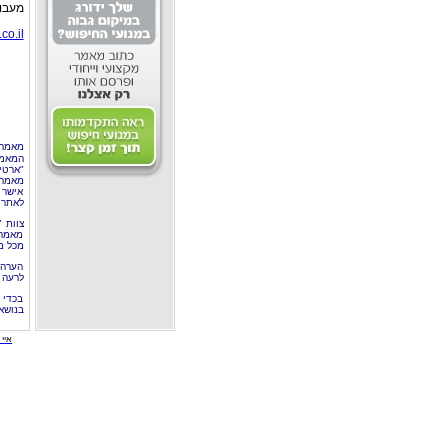
מעבור
co.il
מאמר 
המאמר
"ארטי
מאמרי
אישר 
לאתר 
צוות 
מאמרי
מכל מ
הערה 
לרעה ב
בכדי 
בנושא
איי י