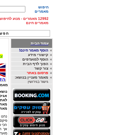
חיפוש
מאמרים
12992 מאמרים - מנוע לחיפ
מאמרים חינם
חפש 
עמוד הבית
»
הוסף מאמר חינם!
»
קישורי מידע
עד 15% הנחה על השכרת רכב בחו"ל, מהחברות
»
הוסף למועדפים
»
הפוך לדף הבית
»
צור קשר
»
פרסום באתר
»
מאמר מעניין בנושא:
גישור בגירושין
מאמר
נושא
אגיס
לאתונ
מאתונ
מאת
נחנו 4 חבר'ה בני 24 מעונינים בסופ"ש הכו
פיקס 
הכי כ
אך הו
מועדו