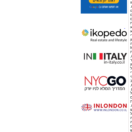
ו
שעות והעלות כ 20-24 יורו.
 לנו
שפחות { 8 אנשים
ם
ת
א
שתמצא
י
ן
ה
hi
כננת
 שבאתונה,
ר
ן
ל
י
י
ב
,
ון.
ל
ם
ת
.
ש
ל
ה
ה
ם
ש