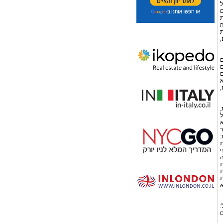
ל
ם
ת
ה
ת
,
ם
ם
ם
א
,
,
ל
א
ר
:
ת
י
ה
ת
ת
ת
א
:
ם