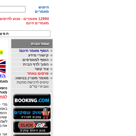
חיפוש
מאמרים
12994 מאמרים - מנוע לחיפ
מאמרים חינם
חפש 
עמוד הבית
»
הוסף מאמר חינם!
עד 15% הנחה על השכרת רכב בחו"ל, מהחברות
»
קישורי מידע
»
הוסף למועדפים
»
הפוך לדף הבית
»
צור קשר
»
פרסום באתר
»
מאמר מעניין בנושא:
מאמר
טיפים לרכישת מתנות
ואביזרי קד"ם
נושא
מאת
למוע
מדי 
באמת
ההמנ
שאינם
לשמוע
את מי
אני 