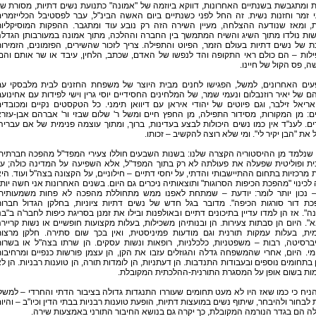
 ומתגבשת בשנתיים האחרונות, דווקא ביוזמה של "אמונה" כתנועת נשים דתיות, מסורת ש
 זמר וחזנות נשית. זה החל לפני כשנתיים ביום האשה הבינ"ל, עבר לפסטיבל הכלייזמרי
, ומאז שנודעה ההצלחה, מעיין השירה הזה רק נובע עוד ומתגבר. ההפקות המוסיקליו
ות נולדו מתוך השיג והשיח המתמשך בין החברה וההלכה, מתוך אמונה במעורבותן הגדל
ת של נשים דתיות בעולם הזמר, הפיוט והתפילה. צריך לזכור שהשירים, הפזמונים, הזמירו
לות – הם כולם ראי התקופה והד לנפשו של האדם, שכתב, הלחין, עיבד או שר אותם והם
, פס הקול של חיינו.
עים האחרונים, למשל, הפגישו לחנים מבית היוצר של משפחת החזנים לבית מלבסקי ע
ם של יאיר רוזנבלום ונעמי שמר, של המלחינים החסידיים יוסי גרין וישי לפידות עם אחינוע
ואריאל זילבר, וגם פיוטים של יהודי איראן עם דיוואן תימני. כל הטקסטים נקיים ומכובדי
ים: מן המקורות, מסידור התפילה, מן החפץ חיים ומשל ר' שלום שבזי ור' אברהם אבן-עזר
ם. לענ"ד אין כמו נשים היכולות לבצע בעדינות, ברוך, ומתוך עוצמה פנימית של אם עבריה
את "הבן יקיר לי". ומי שלא רוצה להקשיב – זכותו.
 שנלמד מן ההיסטוריה הקצרה שלנו: בשנות השבעים חוללו צעירי המפד"ל מהפכה חברתית
כית ופוליטית שפעלה את פעולתה לא רק בתוך המפד"ל, אלא השפיעה על המדינה כולה; ע
ת מרכזיות בתחום ההתיישבותי והדתי, על יחסי דתיים – חילוניים, על הקצונה בצה"ל ועוד. הי
לכינוי "מהפכת הכיפות הסרוגות" ותוצאותיה ניכרים גם היום. בשנים האחרונות אני חשה יות
ר– נכון יותר לומר: יודעת – שמתחת לאפנו ממש מתחוללת מהפכה לא פחות משמעותית
כת דור סורגות הכיפה". מדובר בגל חדש של נשים דתיות ציוניות, בחלקן הגדול חברו
ה". אז הן למדו עדיין בתיכונים דתיים ובאולפנות ובילו את זמנן בסריגת כיפות לחבר'ה ב"בנ
". היום הן סבתות צעירות. הן ובנותיהן משכילות, בעלות מקצועות חופשיים או נשות קרייר
ית, בעלות עמקות תורנית וגם מודעות פמיניסטית, ואין בכך שום סתירה. חלקן מרצו
ברסיטה, רבות – משפטניות, כלכלניות, רופאות ונשות עסקים. הן שרתו בצה"ל או בשרו
י. היום, אחרי שהמשפחה גדלה והגוזלים עזבו את הקן, הן עצמן פורשות כנפיים ומרחיבו
בתחומים נוספים ובעבודות התנדבות. הן דעתניות, הן לומדות תורה, הן טוענות רבניות. הן ל
ות בשום אופן על המסגרת התורנית-ההלכתית המקובלת.
ניח כי כמו שאז היו לא מעט תחומים שעוררו התנגדות גדולה בציבור הדתי והחרדי – למשל
 לבחור ולהיבחר, שיתוף נשים במועצות דתיות, הופעת טוענות רבניות בבתי הדין וכיו"ב – והיו
ה הם בגדר הנורמה המקובלת, כך יקרה גם בנושא החיבור התורני באמצעות שירה.