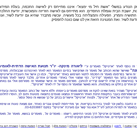
ק הנודע במשלי "אשת חיל מי ימצא"- איננו מתייחס רק לאישה החכמה, בעלת המידו
ת, יושבת הבית וגומלת החסדים. הוא מתייחס גם לאישה הזריזה והמוכשרת, יודעת ההלכה
התושיה והמרץ, הפעילה והמצליחה בכל מעשיה. עכשיו מתברר שהיא גם יודעת לשיר, ועו
ודעת לשיר. ואת המנגינה הזאת אין לנו שום כוונה להפסיק.
ליאורה מינקה- יו"ר תנועת האישה הדתית-לאומי
זה נוסף לאתר "ארטיקל" מאמרים ע"י
נה"
שאישר שהוא הכותב של מאמר זה ושהקישור בסיום המאמר הוא לאתר האינטרנט שבבעלותו, מפרס
זה אישר בפרסומו מאמר זה הסכמה לתנאי השימוש באתר "ארטיקל", וכמו כן אישר את העובדה ש"ארטיקל
מציגים בתוך גוף המאמר "קרדיט", כפי שמצוי אולי באתרי מאמרים אחרים, מלבד קישור לאתר מפרס
 (בהרשמה אין שדה לרישום קרדיט לכותב). מפרסם מאמר זה אישר שמאמר זה מפורסם אולי גם באתר
ם אחרים בחלקו או בשלמותו, והוא מאשר שמאמר זה נוסף על ידו לאתר "ארטיקל".
"ארטיקל" מצהיר בזאת שאינו לוקח או מפרסם מאמרים ביוזמתו וללא אישור של כותב המאמר בהווה ובעתיד
ם שפורסמו בעבר בתקופת הרצת האתר הראשונית ונמצאו פגומים כתוצאה מטעות ותום לב, הוסרו לחלוטי
אגרי המידע של אתר "ארטיקל", ולצוות "ארטיקל" אישורים בכתב על כך שנושא זה טופל ונסגר.
זו כתובה בלשון זכר לצורך בהירות בקריאות, אך מתייחסת לנשים וגברים כאחד, אם מצאת טעות או שימו
מאמר זה למרות הכתוב לעי"ל אנא צור קשר עם מערכת "ארטיקל" בפקס 03-6203887.
להגיע לאתר מאמרים ארטיקל דרך מנועי החיפוש, רישמו : מאמרים על , מאמרים בנושא, מאמר על, מאמ
, מאמרים אקדמיים, ואת התחום בו אתם זקוקים למידע.
וון
|
אתונה
|
ליסבון
|
גרפולוגיה משפטית
|
כרתים
|
איטליה
|
הזמנת מלון
|
חבל זגוריה
|
הזמנת טיסה
|
השכרת רכב בחו