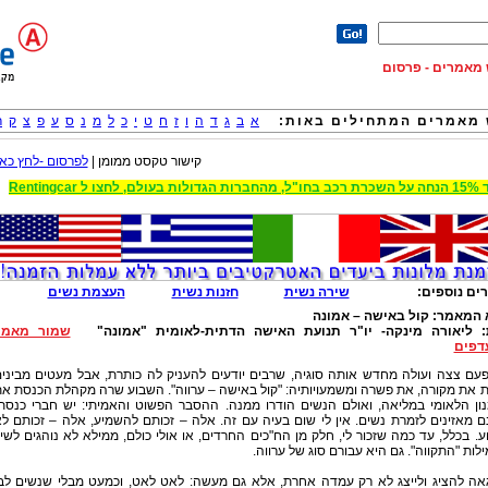
וש מאמרים - פרסום
מאמרים המתחילים באות:
א
ב
ג
ד
ה
ו
ז
ח
ט
י
כ
ל
מ
נ
ס
ע
פ
צ
ק
ר
קישור טקסט ממומן |
לפרסום -לחץ כאן
 הגדולות בעולם, לחצו ל Rentingcar
ים נוספים:
שירה נשית
חזנות נשית
העצמת נשים
 המאמר:
קול באישה – אמונה
:
ליאורה מינקה- יו"ר תנועת האישה הדתית-לאומית "אמונה"
שמור מאמר
דפים
פעם צצה ועולה מחדש אותה סוגיה, שרבים יודעים להעניק לה כותרת, אבל מעטים מביני
 את מקורה, את פשרה ומשמעויותיה: "קול באישה – ערווה". השבוע שרה מקהלת הכנסת א
ון הלאומי במליאה, ואולם הנשים הודרו ממנה. ההסבר הפשוט והאמיתי: יש חברי כנסת
 מאזינים לזמרת נשים. אין לי שום בעיה עם זה. אלה – זכותם להשמיע, אלה – זכותם ל
. בכלל, עד כמה שזכור לי, חלק מן הח"כים החרדים, או אולי כולם, ממילא לא נוהגים לשי
לות "התקווה". גם היא עבורם סוג של ערווה.
גאה להציג ולייצג לא רק עמדה אחרת, אלא גם מעשה: לאט לאט, וכמעט מבלי שנשים לב