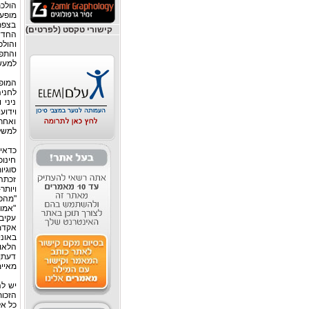
הולכת
מופעי
בצפת
קישורי טקסט (לפרטים)
החדש
והולכ
והתפי
למעשה
המופ
לחניה
ניני 
וידוע
ואחרי
למשל 
כדאי
חינו
סוגיו
זכתה 
ויות
"מהפ
"אמונ
עקיבא
אקדמ
באוני
הלאומ
דעתן 
מאיימ
יש לה
הזכות
כל אל