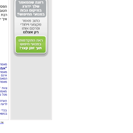
הפסו
הטובו
רבת 
איך י
מאמר 
"אמו
מאמר 
אינם 
המאמר
מאמרי
צוות 
מאמרי
מכל מ
הערה 
לרעה ב
בכדי 
בנושא
איי י