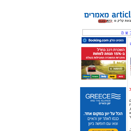
ש
ת
ם
ת
,
א
ר
,