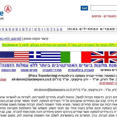
וש מאמרים - פרסום
מאמרים המתחילים באות:
א
ב
ג
ד
ה
ו
ז
ח
ט
י
כ
ל
מ
נ
ס
ע
פ
צ
ק
ר
קישור טקסט ממומן |
לפרסום -לחץ כאן
 הגדולות בעולם, לחצו ל Rentingcar
ים נוספים:
העברה בינלאומית
מחירי העברה
פקיש שומה
מס הכנסה
 המאמר:
מחירי עברה בעסקה בין-לאומית (Price Transferring)
:
אלי דורון, עו"ד - ירון טיקוצקי, עו"ד (רו"ח)
eli-doron@taxlawyers.co.il
שמור
 למועדפים
רון, עו"ד - ירון טיקוצקי, עו"ד (רו"ח)
eli-doron@taxlawyers.co.il
ים רבים, כדוגמת חברות למשל, נוהגות לקבוע מחירים למוצריהם, לשירות או לאשראי שה
ות בדרך קבע עם במחירים שנקבעים על ידי הצדדים לעסקה, לאחר מספר שנים שבהן בוצע
ות רבות עם אותם מחירים כאמור, מוציא פקיד השומה לאותן חברות שומות משום שמחיר
עו בעסקה אינם עולים בקנה אחד עם תנאי השוק. משמעו של התעלמות מקביעת מחיר
 בין צדדים לעסקה אשר שוררים ביניהם יחסים מיוחדים הינה מכת מוות לחברה. שכן, גם ל
ו אותן חברות, ברב המקרים אין באפשרותן לשלם את השומות שהוצאו להן, משום שאות