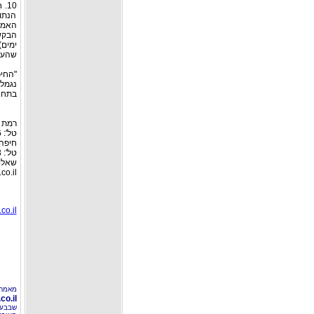
10
הנתו
האמו
ימים
שהעס
"החיכ
נגמלת
בתחו
רמת גן: רח
טל': 03-6127446, פקס: 03-6127449
חיפה:
טל': 04-8526693 פקס: 04-8555976
שאלות
co.il
co.il
מאמר 
o.il
שבבעל