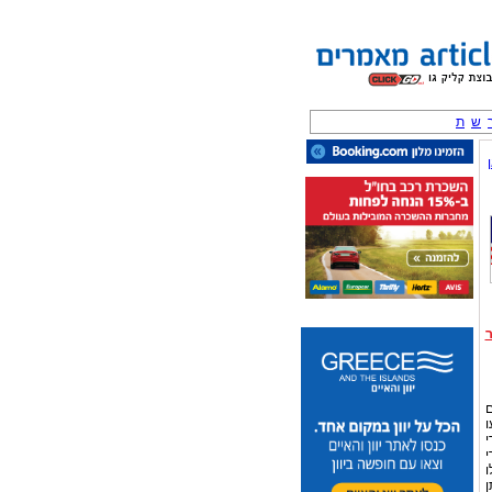
ש
ת
ם
ו
י
י
ו
ן