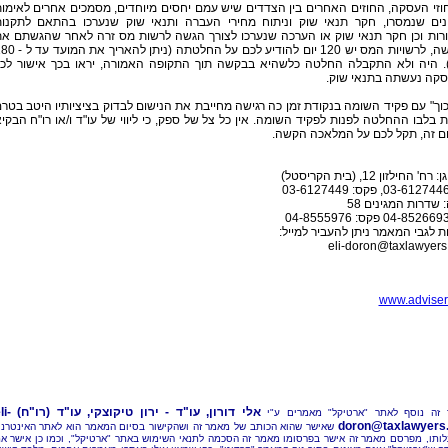
. חוזי העסקה, החוזים האחרים בין הצדדים שיש עמם יחסים מיוחדים, מסמכים אחרים לאימו
נים שנמסרו, חקר תנאי שוק וניתוח מחירי העברה ותנאי שוק שנערכו בהתאם לתקנו
רות וכן חקר תנאי שוק או הערכה שנערכו לצורך הגשה לרשות מס זרה לאחר שהגשתם א
הבקשה, לרשויות המס יש 120 יום להודיע לכם על החלטתה (ניתן ל
). היה ולא התקבלה החלטה כלשהיא בבקשה תוך התקופה האמורה, יראו בכך אישור לכ
קה נעשתה בתנאי שוק.
וך" עם פקיד השומה בנקודת זמן כה רגישה מחייבת את הנישום לבדוק בציציותיו היטב בטר
 בלבו ההחלטה לפנות לפקיד השומה. אין כל צל של ספק, כי ליווי של עו"ד ו/או רו"ח הבקי
ם זה, תקל לכם על המלאכה הקשה.
' החילזון 12, (בית הקריסטל)
 שדרות המגינים 58
 לגבי המאמר ניתן להעביר למייל:
eli-doron@taxlawyers.
www.adviser.
אלי דורון, עו"ד - ירון טיקוצקי, עו"ד (רו"ח)
li-
זה נוסף לאתר "ארטיקל" מאמרים ע"י
doron@taxlawyers.c
שאישר שהוא הכותב של מאמר זה ושהקישור בסיום המאמר הוא לאתר האינטרנ
ותו, מפרסם מאמר זה אישר בפרסומו מאמר זה הסכמה לתנאי השימוש באתר "ארטיקל", וכמו כן אישר א