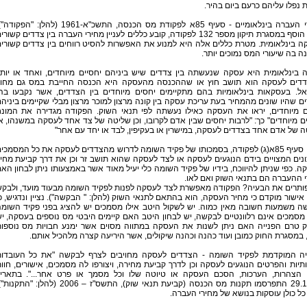
 נפלו עליהם כרעם ביום בהיר.
מחירי העברה בינלאומיים - סעיף 85א לפקודת מס הכנסה, התשכ"א-1961 (להלן: "הפקו
אשר הוסף במסגרת תיקון מספר 132 לפקודה, קובע כללים לעניין מחירי העברה בין צדדים קשורי
 בינלאומית. מטרת כללים אלה היא למנוע את האפשרות להסיט רווחים בין צדדים קשורי
ה בה שיעורי המס נמוכים יותר.
 בינלאומית היא עסקה שנעשתה בין צדדים שיש ביניהם יחסיים מיוחדים, ואחד או יות
דים לעסקה הוא תושב חוץ או שההכנסה מהעסקה היא הכנסה החייבת במס גם מחוץ
אל. בעסקאות בינלאומיות בהם מתקיימים יחסים מיוחדים בין הצדדים, אשר נקבעו בה
ם שהיו שונים מהמחיר בעת עריכת עסקה בין קונה מרצון למוכר מרצון מבלי שקיימים ביניה
ם מיוחדים, יראו את העסקה כאילו נעשתה לפי תנאי השוק. הפקודה מגדירה את המונ
ם מיוחדים" כך: "לרבות יחסים שבין אדם לקרובו, וכן שליטה של צד אחד לעסקה במשנהו, א
 של אדם אחד בצדדים לעסקה, במישרין או בעקיפין, לבד או יחד עם אחר"
מכוח סעיף 85א(ג) לפקודה, בסמכותו של פקיד השומה לדרוש מהצדדים לעסקה את כל המסמכי
נים המצויים בידם הנוגעים לעסקה או לצד לעסקה שהוא תושב זר וכן את דרך קביעת מחי
. כפי שניתן להיווכח, בידיו של פקיד השומה כלי יעיל מאוד אשר באמצעותו ניתן לבחון הא
 ההעברה הם בתנאי השוק ואם לאו.
פותרים את הבעיה? הפקודה מאפשרת לצד לעסקה לפנות לפקיד השומה מבעוד מועד, ולבק
אישור מוקדם כי מחיר העסקה, הוא בהתאם לתנאי השוק (להלן: " הבקשה"). נציין ונדגיש, כ
ה משמעות חשובה מאין כמוה. יש לשקול היטב אילו מסמכים יש להציג בפני פקיד השומ
 מסמכים אינם רלוונטיים לבקשה, יש לבחון היטב האם קיימים היבטי מס נוספים בעסקה, י
ק טרם הפנייה האם ניתן לשנות את העסקה במתווה מסוים אשר ימנע חבויות מס נוספו
במסגרת החוק כמובן ועוד כהנה וכהנה שיקולים, אשר היריעה קצרה מלהכיל אותם.
יה המוקדמת לפקיד השומה - הצדדים לעסקה מחויבים לצרף לבקשה "את כל העובדו
יות והפרטים הנוגעים לעסקה וכן לדרך קביעת מחירה, ויצורפו לה מסמכים, אישורים, חוו
 הצהרות, הערכות, הסכם העסקה או טיוטה שלו וכל מסמך או פרט אחר...". בתארי
29.11.06 התפרסמו תקנות מס הכנסה (קביעת תנאי שוק), התשס"ז – 2006 (להלן: "התקנ
ל כולן עוסקות בנושא של מחירי העברה.