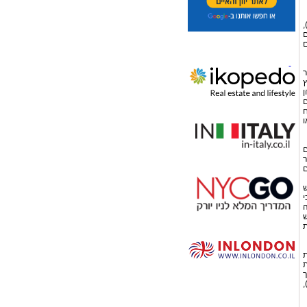
דה"),
ם
ם
ר
ן
ם
ח
ו
ם
ר
ם
ש
י
ה
ש
ת
ת
ת
ך
ות"),