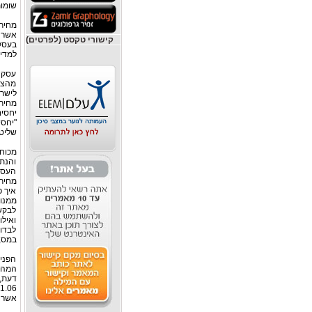
שומות
קישורי טקסט (לפרטים)
בעסקה
למדינ
עסקה
מהצד
לישר
מחירי
יחסי
"יחסי
שליטה
והנתו
העסקה
מחירי
איך 
ממנו 
לבקש
ואילו
לבדו
במס, 
הפני
המהות
דעת,
אשר כ