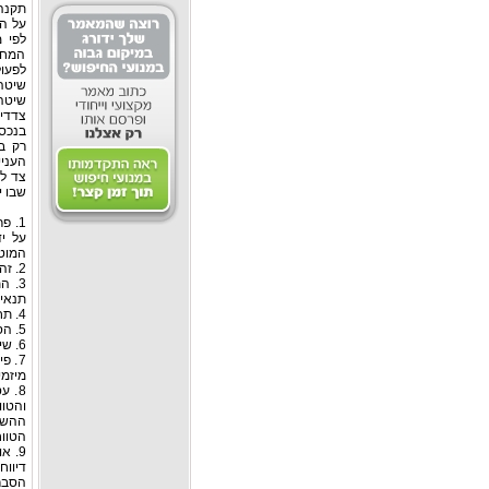
על ה
לפי 
המחי
לפעול
שיטה 
שיטה 
צדדים
בנכס
רק ב
שבו י
1. פ
על יד
המוטב
2. זהות הצדדים לאותה עסקה בין-לאומית, תשובתם וציון היחסים המיוחדים שיש לנישום עמם;
3. 
תנאי 
4. תחום הפעילות של הנישום וההתפתחויות בו;
5. הסביבה הכלכלית בה פועל הנישום והסיכונים שלהם הוא חשוף;
6. שימוש בנכסים בלתי מוחשיים, במישרין או בעקיפין;
7. פ
מיזמי
8. 
והטוו
ההשו
הטווח
9. 
דיווח
הסברי