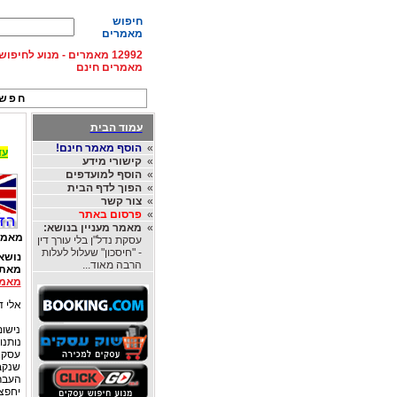
חיפוש
מאמרים
12992 מאמרים - מנוע לחיפ
מאמרים חינם
חפש 
עמוד הבית
»
הוסף מאמר חינם!
עד 15% הנחה על השכרת רכב בחו"ל, מהחברות
»
קישורי מידע
»
הוסף למועדפים
»
הפוך לדף הבית
»
צור קשר
»
פרסום באתר
»
מאמר מעניין בנושא:
מאמר
עסקת נדל"ן בלי עורך דין
- "חיסכון" שעלול לעלות
נושא
הרבה מאוד...
מאת
מאמר
אלי דו
נישומ
נותנ
עסקא
שנקב
העברה
יחפצ