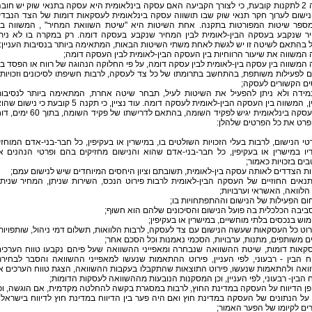
תקנה 2 לתקנות קובעת, כי לצורך הקביעה האם עסקה בינלאומית היא עסקה בתנאי שוק יש חוב
נישום לערוך חקר תנאי שוק שבו תושווה עסקה בינלאומית לעסקאות דומות של הצד הנבד
מספר שיטות המפורטות בתקנה. אחת השיטות היא "שיטת השוואת המחיר" , המשווה בי
ר שנקבע בעסקה הבין-לאומית לבין המחיר שנקבע בעסקה דומה. רק במקרה בו לא נית
 בהתאם לשיטה זו יש לגשת לאחת משתי השיטות הבאות, המתאימה ביותר בנסיבות העניין:
המשווה את שיעור הרווחיות בין העסקה הבין-לאומית לבין העסקה דומה;
המשווה בין עסקה בין-לאומית לבין עסקה דומה, על פי החלוקה הנהוגה של רווח או הפסד בי
 לפעילות משותפת, בהתחשב בתרומתו של כל צד לעסקה, לרבות חשיפתו לסיכונים וזכויותי
ים הקשורים לעסקה;
מידה ולא ניתן להפעיל את השיטות לעיל, תבחר שיטה אחרת, המתאימה ביותר לנסיבו
העניין, המשווה בין העסקה הבין-לאומית לעסקה דומה. עוד נציין, כי תקנה 5 קובעת כי נישום
צד לעסקה בינלאומית יגיש לפקיד השומה, בהתאם לדרישתו של פקיד השומה, בתוך 60
פרט את כל הפרטים שלהלן:
רטי הנישום, לרבות בעלי הזכויות השולטים בו, במישרין או בעקיפין, כל חבר-בני-אדם המוחז
יו במישרין או בעקיפין, כל חבר-בני-אדם שהוא והנישום מחזיקים בהם ופרטי הנהנים א
ים בזכויות כאמור;
התנאים החוזיים של העסקה הבין-לאומית לרבות פירוט הנכס, השירות שניתן, המחיר שניתן
הלוואה, האשראי וערבויות;
ירוט כל העסקאות שעשה הנישום עם צד לעסקה, לרבות הלוואות, תשלום דמי ניהול, שותפויות
ם משותפים, מתנות, ערבויות, הסכמי נאמנות וכל הסכם אחר;
עסקאות דומות, שיטת ההשוואה שנבחרה ומאפייני ההשוואה שעל פיהם נקבעו טווח הערכי
ח הבין - רבעוני, לפי העניין, פירוט ההתאמות שנעשו למאפייני ההשוואה והסבר לבחיר
ואה ולהתאמות שנעשו, פירוט התוצאות שהתקבלו בעקבות ההשוואה, הצגת טווח הערכים א
 הבין- רבעוני, לפי העניין, וכן המסקנות הנובעות מההשוואה לעסקות הדומות;
אופן הדיווח על העסקה במדינת החוץ, לרבות במסגרת בקשה להחלטה מקדמית, אם הוגשה, וכ
 על הנתונים של העסקה במדינת חוץ ואם היה פער בין הדיווח במדינת חוץ לדיווח בישראל 
ם לקיומו של הפער האמור;