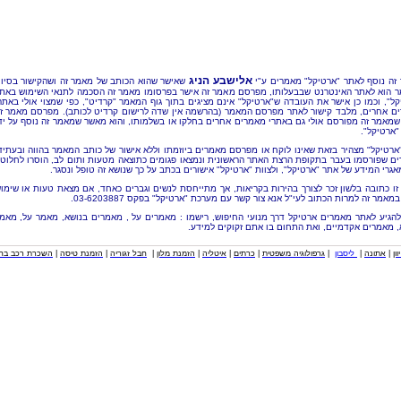
אלישבע הניג
זה נוסף לאתר "ארטיקל" מאמרים ע"י
שאישר שהוא הכותב של מאמר זה ושהקישור בסיו
 הוא לאתר האינטרנט שבבעלותו, מפרסם מאמר זה אישר בפרסומו מאמר זה הסכמה לתנאי השימוש באת
קל", וכמו כן אישר את העובדה ש"ארטיקל" אינם מציגים בתוך גוף המאמר "קרדיט", כפי שמצוי אולי באתר
ם אחרים, מלבד קישור לאתר מפרסם המאמר (בהרשמה אין שדה לרישום קרדיט לכותב). מפרסם מאמר ז
שמאמר זה מפורסם אולי גם באתרי מאמרים אחרים בחלקו או בשלמותו, והוא מאשר שמאמר זה נוסף על יד
"ארטיקל".
"ארטיקל" מצהיר בזאת שאינו לוקח או מפרסם מאמרים ביוזמתו וללא אישור של כותב המאמר בהווה ובעתיד
ם שפורסמו בעבר בתקופת הרצת האתר הראשונית ונמצאו פגומים כתוצאה מטעות ותום לב, הוסרו לחלוטי
אגרי המידע של אתר "ארטיקל", ולצוות "ארטיקל" אישורים בכתב על כך שנושא זה טופל ונסגר.
זו כתובה בלשון זכר לצורך בהירות בקריאות, אך מתייחסת לנשים וגברים כאחד, אם מצאת טעות או שימו
מאמר זה למרות הכתוב לעי"ל אנא צור קשר עם מערכת "ארטיקל" בפקס 03-6203887.
להגיע לאתר מאמרים ארטיקל דרך מנועי החיפוש, רישמו : מאמרים על , מאמרים בנושא, מאמר על, מאמ
, מאמרים אקדמיים, ואת התחום בו אתם זקוקים למידע.
וון
|
אתונה
|
ליסבון
|
גרפולוגיה משפטית
|
כרתים
|
איטליה
|
הזמנת מלון
|
חבל זגוריה
|
הזמנת טיסה
|
השכרת רכב בחו