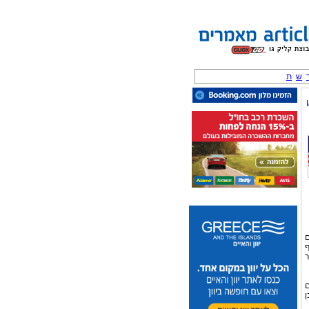
ש
ת
ם
ף
ר
 גם
ן