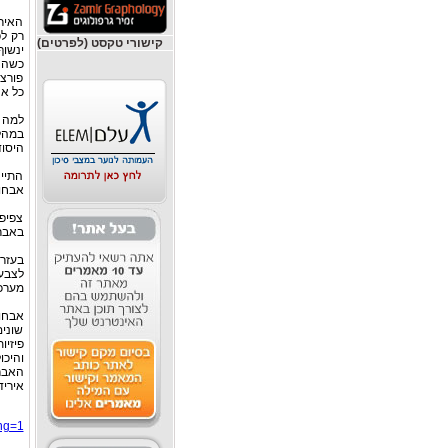
האירי
קישורי טקסט (לפרטים)
ינשוף
כשהח
פורצי
כל אח
למה מ
במהלך
היסוד
התייח
אבחון
צפיפ
באברי
בעזרת
לצבעי
מערכ
אבחון
שונים
פיזיו
והיכו
האברי
איריד
ang=1