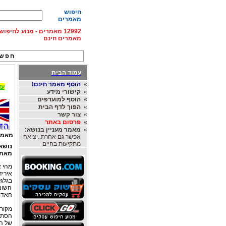
חיפוש
מאמרים
12992 מאמרים - מנוע לחיפ
מאמרים חינם
חפש 
עמוד הבית
»
הוסף מאמר חינם!
עד 15% הנחה על השכרת רכב בחו"ל, מהחברות
»
קישורי מידע
»
הוסף למועדפים
»
הפוך לדף הבית
»
צור קשר
»
פרסום באתר
»
מאמר מעניין בנושא:
מאמר
אפשר גם אחרת..יציאה
מתקיעות בחיים
נושא
מאת
מהי א
איריד
בגלגל
השוני
האדם 
של העי