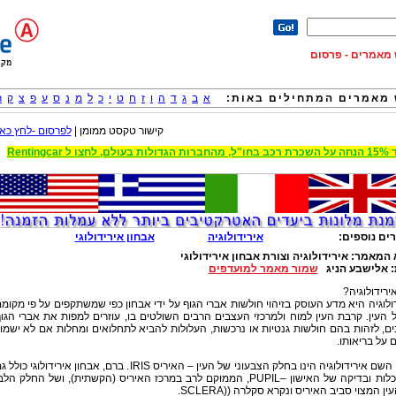
וש מאמרים - פרסום
מאמרים המתחילים באות:
א
ב
ג
ד
ה
ו
ז
ח
ט
י
כ
ל
מ
נ
ס
ע
פ
צ
ק
ר
קישור טקסט ממומן |
לפרסום -לחץ כאן
 הגדולות בעולם, לחצו ל Rentingcar
ים נוספים:
אירידולוגיה
אבחון אירידולוגי
 המאמר:
אירידולוגיה וצורת אבחון אירידולוגי
:
אלישבע הניג
שמור מאמר למועדפים
ירידולוגיה?
ולוגיה היא מדע העוסק בזיהוי חולשות אברי הגוף על ידי אבחון כפי שמשתקפים על פי מקומ
 העין. קרבת העין למוח ולמרכזי העצבים הרבים השולטים בו, עוזרים למפות את אברי הגו
ם, לזהות בהם חולשות גנטיות או נרכשות, העלולות להביא לתחלואים ומחלות אם לא ישמו
על בריאותו.
מקור השם אירידולוגיה הינו בחלק הצבעוני של העין – האיריס IRIS. ברם, אבחון אירידולוגי כולל
הסתכלות ובדיקה של האישון –PUPIL, הממוקם לרב במרכז האיריס (הקשתית), ושל החלק הלב
ן המצוי סביב האיריס ונקרא סקלרה ((SCLERA.