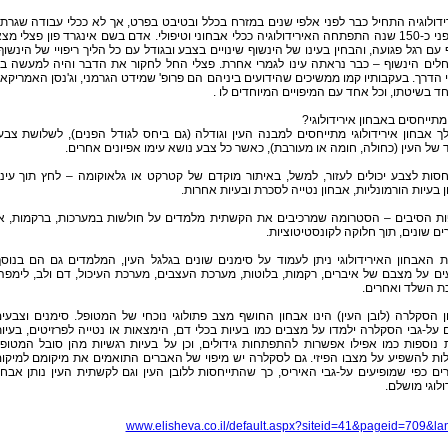
דולוגיה התחיל כבר לפני אלפי שנים במזרח בכלל ובטיבט בפרט, אך לא ככלי עבודה שגרתי
רק לפני כ-150 שנה התפתחה האירידולוגיה ככלי אבחוני וטיפולי. אדם בשם אינגרד פון פצלי מצ
 עם רגל פגועה, והבחין בעינו של הינשוף שינויים בצבע ובגודל עם כל הליך ריפויי של הינשוף
לים הינשוף – כבר נראתה עינו לגמרי אחרת. פצלי החל לחקור את הדבר והיה למעשה בי
 הדרך. בעקבותיו קמו ממשיכים שהידועים ביניהם הם פרופ' שמידט הגרמני, וג'נסן האמריקאי
ד בשיטתו, וכל אחד עם המיפויים המיוחדים לו .
תייחסים באבחון אירידולוגי?
 אבחון אירידולוגי מתייחסים למבנה העין וגודלה (גם ביחס לגודל הפנים), לשלושת צבע
 של העין (כחולה, חומה או מעורבת), כאשר כל צבע נושא עימו אפיונים אחרים.
סות לצבע יכולים לעזור, למשל, באיתור מוקדם של קטרקט או גלאוקומה – לחץ תוך עיני
 בעיות הורמונליות, אבחון נטייה לסכרת ובעיות אחרות.
ות הסיבים – הסטרומה שמרכיבים את הקשתית מלמדים על חולשות במערכות, ברקמות, א
ם שונים, תוך חלוקה לקונסטיטוציות.
 האבחון האירידולוגי ניתן לעמוד על סימנים שונים בגלגל העין, המלמדים גם הם בנוס
ם על מצבם של איברים, רקמות, בלוטות, מערכת העצבים, מערכת העיכול, דם ולב, לימפה
ת השלד ואחרים.
 הסקלרה (לובן העין) הינו אבחון החושף מצב פתולוגי נוכחי של המטופל. סימנים וצבעי
 על-גבי הסקלרה ילמדו על מצבים כמו בעיות בכלי דם, הימצאות או נטייה לפרזיטים, בעיו
ת נוספות כמו אפילו אפשרות להתפתחות גידולים, וכן על בעיות רגשיות מהן סובל המטופ
לות להשפיע על מצבו הפיזי. גם לסקלרה יש מיפוי של האברים התואמים את מיקומם למיקו
ם כפי שמופיעים על-גבי האיריס, כך שהתייחסות ללובן העין וגם לקשתית העין נותן אבחו
ולוגי מושלם.
www.elisheva.co.il/default.aspx?siteid=41&pageid=709&l