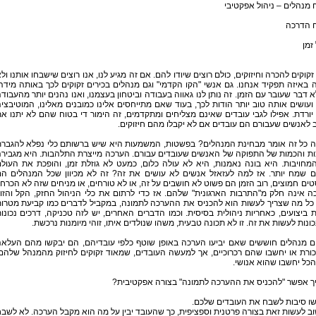
 מנהלים – ניהול אפקטיבי
ח הדרכה
 זמן
זקוקים להכרה וחיזוקים, כולם רוצים שיודו להם. אם זה מגיע לנו, אנו רוצים שישבחו אותנו ול
באיזה תפקיד אנחנו. גם אנשי "הקו הקדמי" וגם מנהלים בכירים זקוקים לכך באותה מידה
א דבר שעובר עם הזמן. זה נותן לנו גאווה בעבודה וביטחון בעצמנו, ואנו נהנים יותר מהעבוד
ועושים אותה טוב יותר הודות לכך, בעוד שאם מתייחסים אלינו כמובנים מאלינו, המוטיבצי
יורדת. אפילו לגבי עובדים שאינם מצליחים ומתקדמים, זה הימור די בטוח שהם לא יתנו א
לאנשים שעבורם הם עובדים אם לא יקבלו מהם חיזוקים.
ה כל זה אומר מבחינת המנהלים? בפשטות, המשמעות היא שיש ברשותם כלי נפלא להגבר
ות והכמות של התפוקה של האנשים שעובדים עבורם. הערכה מייצרת התלהבות. היא מגביר
חויבות. היא בונה נאמנות, היא לא עולה כלום, כמעט לא גוזלת זמן, והופכת את העול
ם שמח יותר. אז למה לעזאזל אנשים לא עושים את זה? זה לא מכיוון שכל המנהלים ה
ים חמוצים, רוב הזמן הם פשוט לא חושבים על זה, או לא טורחים, או מניחים שזה לא הכרחי
 אינה חלק מ"התרבות הארגונית" שלהם. אז כדי לרתום את כלי הניהול החזק, הקל והזו
 כל מה שצריך לעשות הוא להכניס את ההערכה לתמונה, במקביל לדברים כמו קביעת מטרו
 ביצועים, כאחריות ניהולית בסיסית. וכמו הדברים האחרים, יש לזה טכניקה, דרכים נכונו
כונות לעשות את זה. זו לא תכונה טבעית, משהו שנולדים איתו, זוהי מיומנות נרכשת.
ם מנהלים חוששים שאם יביעו הערכה באופן שוטף כלפי עובדיהם, הם יבקשו מהם העלא
ורת או יחשבו שהם רכרוכיים, אך למעשה העובדים, שמאוד זקוקים לחיזוק מהמנהל שלהם
כל יחשבו שהוא אנושי.
יך אפשר "להכניס את ההערכה לתמונה" בצורה אפקטיבית?
שו סיבות לשבח את העובדים שלכם.
ב לעשות זאת בצורה פרטנית וספציפית, כך שהעובד יבין על מה הוא מקבל הערכה. לא לשב