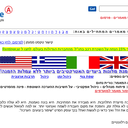
וש מאמרים - פרסום
מאמרים המתחילים באות:
א
ב
ג
ד
ה
ו
ז
ח
ט
י
כ
ל
מ
נ
ס
ע
פ
צ
ק
ר
קישור טקסט ממומן |
לפרסום -לחץ כאן
 הגדולות בעולם, לחצו ל Rentingcar
ים נוספים:
שפת גוף
ניהול זמן
ניהול
תרבות ארגונית
 המאמר:
נורית נחום
:
פיתוח מנהלים – ניהול אפקטיבי - על חשיבות ההערכה השוטפת - פינה מהסרטים 
ור מאמר למועדפים
ה מייצרת התלהבות. היא מגבירה את המחויבות. היא בונה נאמנות, היא לא עולה כלום
לא גוזלת זמן, והופכת את מקום העבודה לשמח ואנרגטי יותר. אז למה לעזאזל אנשים ל
 את זה? ואיך כדאי כן לעשות זאת? בכך עוסק הסרט "שיפור ביצועים: הערכה".
 רלוונטיים: