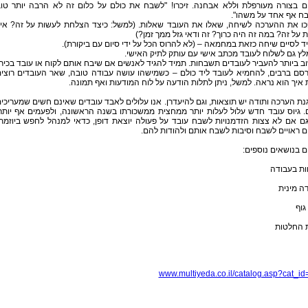
ם בצורה מעורפלת וללא אבחנה. זיכרו! "לשבח את כולם על כלום זה לא הרבה יותר טו
ח אף אחד על משהו".
כו את ההערכה לשיחה, שאלו את העובד שאלות. (למשל: כיצד הצלחת לעשות על זה? אי
על זה? במה זה היה כרוך? זה ודאי גזל ממך זמן?)
ד לסיים שיחה כזאת במחמאה – (לא להרוס הכל על ידי סיום עם ביקורת).
לץ גם לשלוח לעובד מכתב אישי עם עותק לתיק האישי.
ב ביותר להעביר לעובדים תשבחות. תמיד להגיד לאנשים אם שיבח אותם לקוח או עובד בכיר.
רסם ברבים, להחמיא לעובד ליד כולם – כשמישהו עושה עבודה טובה, שאר העובדים רוצי
איך הוא נראה. למשל, ניתן לתלות הודעה על לוח המודעות ואף תמונה.
ת הערכה ותודה יש תוצאות, וגם להיעדרן. אנו עלולים לאבד עובדים שאינם חשים שמעריכי
 גיוס עובד חדש עלול לעלות יותר ממחצית ממשכורתו בשנה הראשונה, ולפעמים אף יותר
גם אם לא צצות הזדמנויות לשבח עובד על פעולה יוצאת דופן, כדאי למנהל לחפש ביוזמת
 ראויים לשבח וסיבות לשבח אותם ולהודות להם.
 בנושאים נוספים:
ות בעבודה
ה מינית
גוף
 החלטות
www.multiyeda.co.il/catalog.asp?cat_i