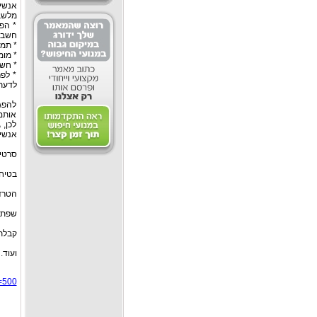
אנשי
מלשב
* הפ
חשבת 
* תמי
* מומ
* חשו
* לפ
לדעת 
להפגנ
אותם.
לכן, 
אנשים
סרטים
בטיח
הטרד
שפת 
קבלת
ועוד.
d=500