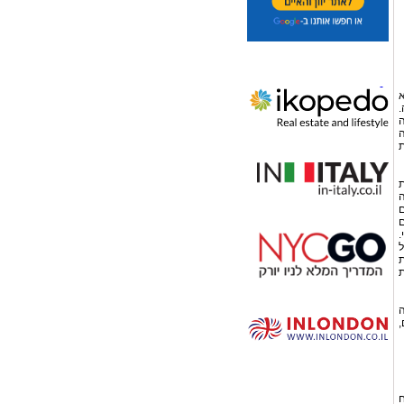
א
.
ה
ה
ת
ת
ה
ם
ם
.
ל
ת
ת
ה
,
ח