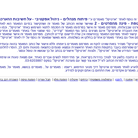
פיתוח מנהלים – ניהול אפקטיבי - על חשיבות ההערכ
זה נוסף לאתר "ארטיקל" מאמרים ע"י
פת - פינה מהסרטים - 2
שאישר שהוא הכותב של מאמר זה ושהקישור בסיום המאמר הוא לאת
רנט שבבעלותו, מפרסם מאמר זה אישר בפרסומו מאמר זה הסכמה לתנאי השימוש באתר "ארטיקל", וכמו כ
את העובדה ש"ארטיקל" אינם מציגים בתוך גוף המאמר "קרדיט", כפי שמצוי אולי באתרי מאמרים אחרים
קישור לאתר מפרסם המאמר (בהרשמה אין שדה לרישום קרדיט לכותב). מפרסם מאמר זה אישר שמאמר ז
ם אולי גם באתרי מאמרים אחרים בחלקו או בשלמותו, והוא מאשר שמאמר זה נוסף על ידו לאתר "ארטיקל".
"ארטיקל" מצהיר בזאת שאינו לוקח או מפרסם מאמרים ביוזמתו וללא אישור של כותב המאמר בהווה ובעתיד
ם שפורסמו בעבר בתקופת הרצת האתר הראשונית ונמצאו פגומים כתוצאה מטעות ותום לב, הוסרו לחלוטי
אגרי המידע של אתר "ארטיקל", ולצוות "ארטיקל" אישורים בכתב על כך שנושא זה טופל ונסגר.
זו כתובה בלשון זכר לצורך בהירות בקריאות, אך מתייחסת לנשים וגברים כאחד, אם מצאת טעות או שימו
מאמר זה למרות הכתוב לעי"ל אנא צור קשר עם מערכת "ארטיקל" בפקס 03-6203887.
להגיע לאתר מאמרים ארטיקל דרך מנועי החיפוש, רישמו : מאמרים על , מאמרים בנושא, מאמר על, מאמ
, מאמרים אקדמיים, ואת התחום בו אתם זקוקים למידע.
וון
|
אתונה
|
ליסבון
|
גרפולוגיה משפטית
|
כרתים
|
איטליה
|
הזמנת מלון
|
חבל זגוריה
|
הזמנת טיסה
|
השכרת רכב בחו