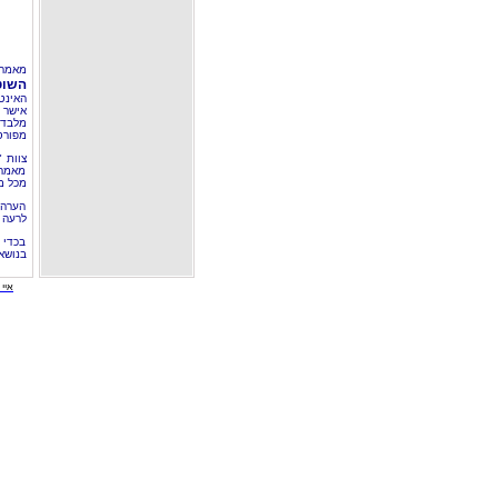
מאמר 
השוט
האינט
אישר 
מלבד 
מפורס
צוות 
מאמרי
מכל מ
הערה 
לרעה ב
בכדי 
בנושא
איי י