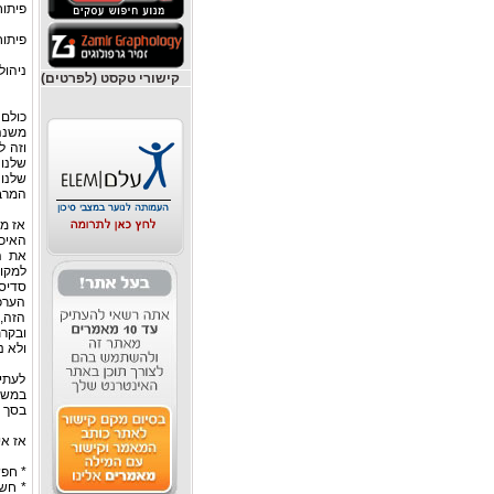
פיתוח
פיתו
ניהול
קישורי טקסט (לפרטים)
כולם 
משנה 
וזה ל
שלנו 
שלנו 
המרב 
אז מ
האיכ
את המ
למקו
סדיסט
הערכה
הזה,
ובקרת
ולא נ
לעתי
במשכ
בסך ה
אז א
* חפ
* חשו