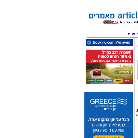
ש
ת
-
,
א