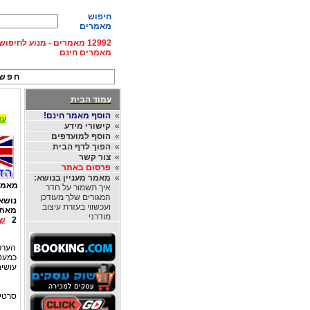
חיפוש
מאמרים
12992 מאמרים - מנוע לחיפ
מאמרים חינם
חפש 
עמוד הבית
»
הוסף מאמר חינם!
עד 15% הנחה על השכרת רכב בחו"ל, מהחברות
»
קישורי מידע
»
הוסף למועדפים
»
הפוך לדף הבית
»
צור קשר
»
פרסום באתר
»
מאמר מעניין בנושא:
מאמר
איך תשמור על חדר
המגורים שלך מעודכן
נושא
ועכשווי בעזרת עיצוב
מאת
מודרני
2
שמ
הערכ
כמעט 
עושים
סרטים