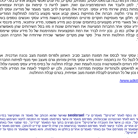
ות והן מורכבות גם מאנליסטים, מומחים, סוקרים, מידענים ואנשי מקצוע אחרים בעלי יכול
, לסנן ולעבד את האינפורמציה.עם זאת, חשוב לדעת כי קיימות גם חברות עצמאיו
ות במתן שירותי מידע עסקי. חברות אלו מציעות לרוב מוצר מוגמר של מודיעין עסקי לפ
ת צרכי הלקוח. חברות אלו מחזיקות באופן קבוע אנשי מקצוע בדומה למחלקות המודיעי
י. חלקן אף מעסיקות חוקרים פרטיים המתמחים בהשגת מידע עסקי ואנשים נוספים בעל
אל מאגרי מידע מקצועיים בתחומים שונים כגון מידע משפטי, מידע עיתונאי, מידע פיננסי א
ידע עסקי אחר.החברות המציעות את השירותים שונות זו מזו בסל השירותים שהן מאפשרו
ק שלהן. כמו כן, נכון יהיה לברר את רמת המקצועיות והמהימנות של כל מידע עסקי שיימס
 קבלת החלטות הרות גורל. סקר שוק מקדים יאפשר שכירת שירותיה של החברה הטוב
.
 עסקי עוזר לבסס את תמונת המצב סביב הארגון ולפרוס תמונת מצב נכונה ועדכנית. א
 לנצל כלי זה בחוכמה יהווה מידע עסקי מדויק ומהימן גורם מעצב ואף מנוף לפיתוח החברה
ת רווחים ולאסטרטגיה נכונה.לעומת זאת, קבלת החלטה על בסיס מידע עסקי מוטעה עלול
א לפיאסקו ולטרגדיות עסקיות ממדרגה ראשונה, ולכן יש להקפיד לאמת את המידע ולווד
 נכון של כל הנתונים לקבלת תמונת מצב אמיתית, בטרם קבלת ההחלטה.
www.adkit.c
seoisrael
זה נוסף לאתר "ארטיקל" מאמרים ע"י
שאישר שהוא הכותב של מאמר זה ושהקישור בסיו
 הוא לאתר האינטרנט שבבעלותו, מפרסם מאמר זה אישר בפרסומו מאמר זה הסכמה לתנאי השימוש באת
קל", וכמו כן אישר את העובדה ש"ארטיקל" אינם מציגים בתוך גוף המאמר "קרדיט", כפי שמצוי אולי באתר
ם אחרים, מלבד קישור לאתר מפרסם המאמר (בהרשמה אין שדה לרישום קרדיט לכותב). מפרסם מאמר ז
שמאמר זה מפורסם אולי גם באתרי מאמרים אחרים בחלקו או בשלמותו, והוא מאשר שמאמר זה נוסף על יד
"ארטיקל".