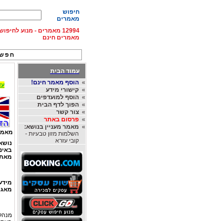
חיפוש
מאמרים
12994 מאמרים - מנוע לחיפ
מאמרים חינם
חפש 
עמוד הבית
»
הוסף מאמר חינם!
עד 15% הנחה על השכרת רכב בחו"ל, מהחברות
»
קישורי מידע
»
הוסף למועדפים
»
הפוך לדף הבית
»
צור קשר
»
פרסום באתר
»
מאמר מעניין בנושא:
מאמר
השלמות מזון טבעיות -
קובי עזרא
נושא
באינ
מאת
מידע
מאגר
מנהל