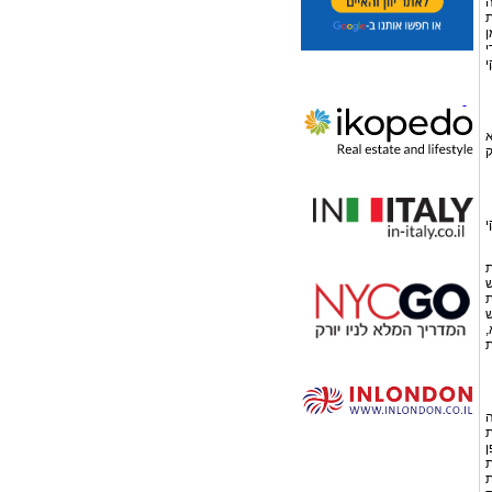
ה
ת
ן
י
י
א
ק
י
ת
ש
ת
ש
,
ת
ה
ת
ן
ת
ת