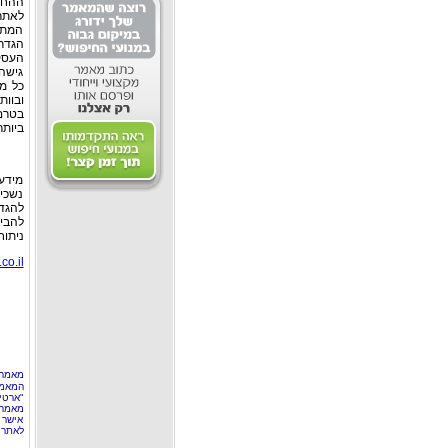
ההחלט
לאתר
המתמח
הגדר
העסק
גישה 
כל מ
ובוות
בטרם
ביותר
מידע
נשכיל
להגדל
להבי
ניתוח
o.il/
מאמר 
המאמר
"ארטי
מאמרי
אישר 
לאתר 