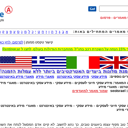
וש מאמרים - פרסום
מאמרים המתחילים באות:
א
ב
ג
ד
ה
ו
ז
ח
ט
י
כ
ל
מ
נ
ס
ע
פ
צ
ק
ר
קישור טקסט ממומן |
לפרסום -לחץ כאן
 הגדולות בעולם, לחצו ל Rentingcar
ים נוספים:
מידע עסקי
מידע עסקי באינטרנט
מאגרי מידע
מאגרי מידע באינטרנט
 המאמר:
מידע עסקי חיוני לעסקים - מידע עסקי - מידע עסקי באינטרנט - מאגרי מיד
טרנט - מאגרי מידע
:
seoisrael
שמור מאמר למועדפים
 עסקי חיוני לעסקים - מידע עסקי - מידע עסקי באינטרנט - מאגרי מידע באינטרנט 
י מידע
 טוב מקיף עצמו ביועצים טובים, כך נהוג לחשוב. לא קיים אדם המסוגל לנתח את השו