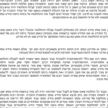
י בכוחות עצמו בלבד. השוק העסקי הפך להיות סבוך ומפותל עקב תהליך הגלובליזצי
חת שוקי העולם, וניתוח שוק כיום קשה מאי פעם. התמורות בשוק עלולות להיות מושפעו
ים רבים ומגוונים ועל כן חשוב כי כל מידע עסקי הנחוץ לצורך קבלת החלטות יהיה נגיש בזמ
למנהל פירמה או חברה גדולה יש את היכולת להשפיע באופן ישיר על עתיד החברה על יד
תיו לטובה או לרעה. לכן יקפיד מנהל חכם לקבל את ההחלטות על בסיס ניתוח מידע עסק
מקצועי ולא על פי תחושות בטן או אינסטינקטים.
, מהו אותו מידע הנחוץ לנו כמנהלים לטובת קבלת ההחלטה נכונה? כיצד נדע האם נמצ
 כל המידע או אם המידע המצוי ברשותנו אמין ומנותח באופן הנכון? ניתוח לא נכון של השו
להביא להחלטות הרות אסון כמו גם ניתוח המסתמך על מידע שגוי או לא מדויק.
עסקי או מודיעין עסקי הינו תחום הדורש משאבים רבים וזמן יקר. אולם השגת מידע עסק
 ועדכני עשויה להוות מנוף עבור הפירמה ולהביא לאסטרטגיית ניהול מנצחת.
עסקי הינו שם כללי לאינפורמציה רלוונטית עבור העסק אשר עשויה לעזור לקבלת החלטו
וש אסטרטגיה. האינפורמציה מגיעה ממקורות רבים, דוגמת סקרי שוק, מנועי חיפו
נטיים, מאגרי מידע מקצועיים, אנליזות שונות, מחקרי שוק ועוד. קיימות גם שיטות פסולו
 מידע עסקי, דוגמת גניבות, פריצות לעסקים או ריגול תעשייתי.במסגרת ניתוחי השוק י
ים צורך לבחון גם את מצב החברה ואת מיקומה ביחס למתחרים האחרים בענף. לדוגמא
 אחר אסטרטגיות שיווק וצפיית הצעד הבא של המתחרה תאפשר הערכות טובה יותר וקבל
ת נכונה.
, ועבור כל החלטה שאנו עומדים לקבל עבור הפירמה יהיה לנו צורך בהשגת מידע עסקי שונ
י לאותה נקודת זמן. ניתן לבצע איסוף מידע עסקי במסגרת החברה. חברות רבות מפעילו
ן מחלקות של מודיעין עסקי האמורות לספק מידע עסקי עבור העסק לפי דרישה או באופ
 ואף להתריע במידת הצורך מפני צעדים חריגים שנוקטים המתחרים או מפני מגמות משתנו
. לרוב למחלקות המודיעין העסקי יכולת גישה לכל מוקדי הידע הרלוונטיים עבור קבל