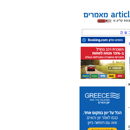
ש
ת
ע
-
ק