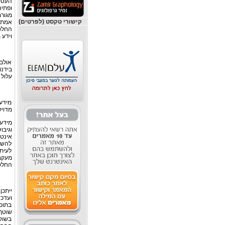
העסק
ופתי
מגורמ
קישורי טקסט (לפרטים)
אמת. 
החלטו
וידע 
אולם
בידנו
עלול 
מידע 
מדויק
מידע 
וגיב
אינטר
להשגת
לעית
מעקב
החלטו
ייתכן
ועדכנ
בתוכ
שוטף,
בשוק