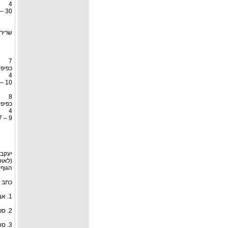
4
30 – 20
שרירי
7
כפיפו
4
10 – 8
8
כפיפו
4
9 – 7
יעקב 
(לאוס
הגוף 
כתב 
1. אבן הפינה בתחום פיתוח הגוף.
2. ספורטולוגיה - המדריך לספורטאי.
3. סטרואידים-כל מה שרצית לדעת? ולא העזת לשאות!