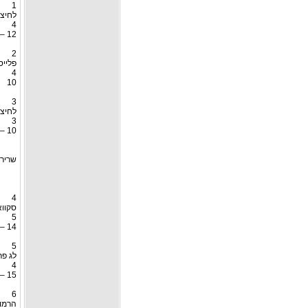
1
לחיצת
4
12 – 8
2
פלייס בש
4
10
3
לחיצ
3
10 – 8
שרירי
4
סקווא
5
14 – 10
5
לג פר
4
15 – 10
6
הרמות