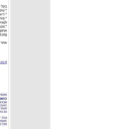
בעל ק
* טיפ
* דיא
* פית
לפגישת 
* מנה
ארגון
t.org
אתר הדיאטות 
co.il
מאמר 
כושר – 40
שבבעל
העובד
לאתר 
גם בא
צוות 
מאמרי
מכל מ