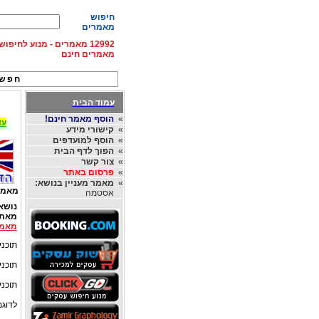
חיפוש
מאמרים
12992 מאמרים - מנוע לחיפ
מאמרים חינם
חפש 
עמוד הבית
»
הוסף מאמר חינם!
עד 15% הנחה על השכרת רכב בחו"ל, מהחברות
»
קישורי מידע
»
הוסף למועדפים
»
הפוך לדף הבית
»
צור קשר
»
פרסום באתר
»
מאמר מעניין בנושא:
מאמר
אסטמה
נושא
מאת
מאמר
תוכני
תוכנית אימונ
תוכני
לדוגמא: תוכנית אימ