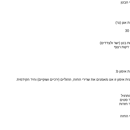
 הבטן
 אגן (נר)
ת בטן (ישר ולצדדים)
דקות רצוף
 אימון b:
ית אימון זו אנו מאמנים את שרירי החזה, הרגליים (ירכיים ושוקיים) והיד הקידמית.
תרגיל
 סטים
 חזרות
 החזה