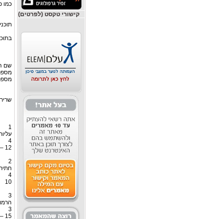
כמו כן, בי
קישורי טקסט (לפרטים)
תוכנית
בתוכנ
שם ה
מספר
מספר
שרירי
1
עליו
4
12 – 8
2
חתירו
4
10
3
הרמו
3
15 – 12