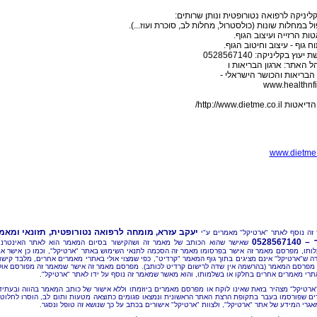
ליניקה לרפואה נטורופטית ונותן שרותים:
ול במחלות שונות (כולסטרול, מחלות לב, סוכרת ועוז...).
טות הרזייה ועיצוב הגוף.
וח גוף - עיצוב וחיטוב הגוף.
יעוץ בקליניקה: 0528567140
ל האתר: ארגון הבריאות ו
 הבריאות והכושר הישראלי -
www.healthnfi
http://www.dietme.co.il/
www.dietme.
יעקב עזרא, מומחה לרפואה נטורופטית, תזונאי ומאמ
זה נוסף לאתר "ארטיקל" מאמרים ע"י
05285671
שאישר שהוא הכותב של מאמר זה ושהקישור בסיום המאמר הוא לאתר האינטרנ
ותו, מפרסם מאמר זה אישר בפרסומו מאמר זה הסכמה לתנאי השימוש באתר "ארטיקל", וכמו כן אישר א
ה ש"ארטיקל" אינם מציגים בתוך גוף המאמר "קרדיט", כפי שמצוי אולי באתרי מאמרים אחרים, מלבד קישו
מפרסם המאמר (בהרשמה אין שדה לרישום קרדיט לכותב). מפרסם מאמר זה אישר שמאמר זה מפורסם אול
תרי מאמרים אחרים בחלקו או בשלמותו, והוא מאשר שמאמר זה נוסף על ידו לאתר "ארטיקל".
"ארטיקל" מצהיר בזאת שאינו לוקח או מפרסם מאמרים ביוזמתו וללא אישור של כותב המאמר בהווה ובעתיד
ם שפורסמו בעבר בתקופת הרצת האתר הראשונית ונמצאו פגומים כתוצאה מטעות ותום לב, הוסרו לחלוטי
אגרי המידע של אתר "ארטיקל", ולצוות "ארטיקל" אישורים בכתב על כך שנושא זה טופל ונסגר.