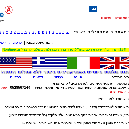
וש מאמרים - פרסום
מאמרים המתחילים באות:
א
ב
ג
ד
ה
ו
ז
ח
ט
י
כ
ל
מ
נ
ס
ע
פ
צ
ק
ר
קישור טקסט ממומן |
לפרסום -לחץ כאן
 הגדולות בעולם, לחצו ל Rentingcar
ים נוספים:
תזונה
shtyv
דיאטה
בריאות
 המאמר:
תוכנית אימונים למתקדמים / קובי עזרא
:
יעקב עזרא, מומחה לרפואה נטורופטית, תזונאי ומאמן כושר – 0528567140
שמור
 למועדפים
ת אימונים למתקדמים
ים למתקדמים (שלב 1) נועדה למתאמנים המאומנים כבר כעשרה חודשים ומעלה.
ת זו, נועדה לפצל את שרירית הגוף המאומנים שלני חלקים (כלומר לשתי תוכניות אימון).
ון a - בימים ראשון ורביעי, ותוכנית אימון b – בימים שני וחמישי.