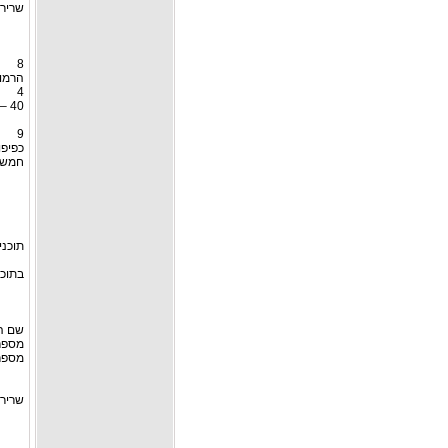
שרירי
8
הרמות
4
40 – 30
9
כפיפו
חמש 
תוכנית
בתוכנ
שם ה
מספר
מספר
שרירי