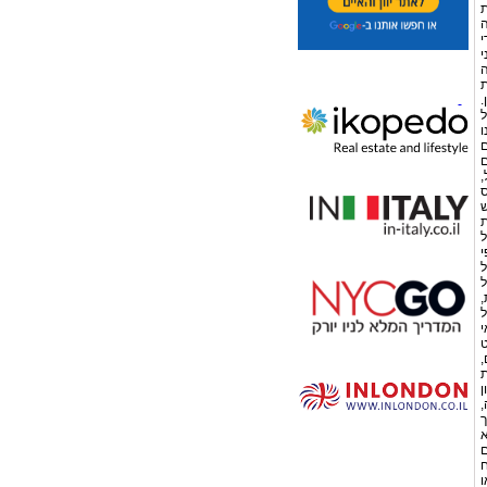
ת
ה
י
י
ה
ת
.
ל
ו
ם
ם
,
ס
ש
ת
י
ל
ל
,
ל
י
ט
,
ת
ן
,
ך
א
ם
ח
ו