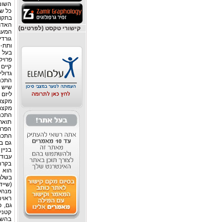
השונו
כל ש
בתקופ
האדר
קישורי טקסט (לפרטים)
המערכ
גורד
ותת-ה
בעל 
פרויק
קיים 
גדול
התכנו
שיש ל
ליזם 
מקצוע
מקצת
התכנו
תוארו
הפרוי
התכנו
גם בש
בניין
עבודת
בקרה,
הוא 
בשלמו
(שייד
מנהל 
ראויה
גם, 
קטנים
בהשלט