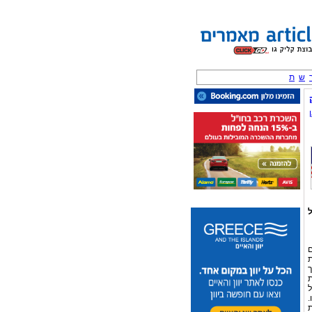
ש
ת
ל
ם
ת
ך
ת
ל
.
ת