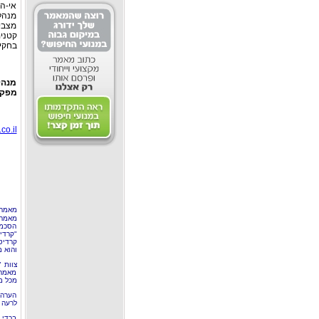
אי-הת
מנהל
מצבי
קטנים
בחקי
מנהל
מפקח
co.il
מאמר 
מאמר 
הסכמה
"קרדי
קרדיט
והוא 
צוות 
מאמרי
מכל מ
הערה 
לרעה ב
בכדי 