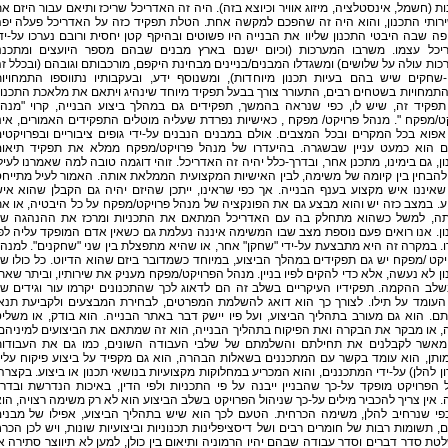
ת (חשמל, אינסטלציה, מיזוג אוויר וכיוצא בזה). היה זה האדריכל שריכז ותיאם עבור היזם א
ירותי התכנון, והוא היה זה שהפכם למקשה אחת. הטלת תפקיד כזה על האדריכל פעלה יפ
ה שבה היבטי התכנון שליוו את הבנייה היו פשוטים ובהיקף קטן יחסית ורובם נערכו על-יד
יכל עצמו. משרבו המערכות (וכיום ישנם בארץ מבנים שבהם מספר היועצים ומתכננ
ות עולה על שלושים) ומשגדלו המבנים/בניינים מבחינת היקפם, מורכבותם וגובהם (ובכלל ז
י-שחקים שיש בהם בעיות תכנון מיוחדות), ומשנוסף ידע, ובעקבותיו נתווספו התמחויו
תמחויות בשטחים רבים, התעורר צורך בבעל תפקיד מיוחד שינהיג ויתאם את מלאכת התכנון
תפקיד זה, שיש לו, כפי שנראה בהמשך, תפקידים גם במהלך ביצוע הבנייה, קרוי "מנה
ט/מפקח ". מנהל פרויקט/ מפקח , כאישיות נפרדת שעליה מוטלים התפקידים האמורים, אינ
אפוא בכל המקרים ובכל המצבים. אולם במבנים הנבנים על-ידי גופים ציבוריים ובפרויקטי
ים הוא כמעט עניין שבשגרה. בהיעדרו של מנהל פרויקט/מפקח ממלא את תפקיד תיאו
ן, גם בימינו, מתכנן אחר, ובדרך-כלל יהיה זה האדריכל. זוהי דוגמה טובה למה שאמרנו לעיל
הבחין בין קיומה של משימה, לבין האישיות המקצועית הממלאת אותה. האמור לעיל מתייח
שאיננו איש מקצוע בענף הבנייה. אך כפי שראינו, ייתכן שהיזם יהיה גם הקבלן שהוא אי
. במצב כזה יש והוא מבצע גם את הפונקציה של מנהל פרויקט/מפקח על כל היבטיה, או א
ה, למשל כשהוא מתחלק בה עם האדריכל המתאם את התכניות ומרכז את ההנהגה של
ן. אנו רואים פעם נוספת מצב שבו המשימה איננה נעלמת גם כשאין אדם המופקד עליה לפ
. במקרה זה היא מתבצעת על-ידי "שחקן" אחר, או שהיא מתפצלת בין שני "שחקנים". למנה
קט /מפקח יש גם תפקידים במהלך הביצוע, במיוחד כשמדובר ביזם שהוא הדיוט. כל כולו ש
ן לא נעשה, אלא כדי להקים לפיו בניין. מנהל הפרויקט/מפקח מעניק את שירותיו, וביתר שאת
לב ההקמה. תפקידיו העיקריים בשלב זה הם לדאוג לכך שהתכנונים יקרמו עור וגידים ש
 העומד על תילו. לצורך כך הוא דואג להשלמת המפרטים, לבחירת המבצעים ולקביעת תנא
ם. הוא גם מעורב בתהליך הביצוע, ועל פיו יישק דבר באתר הבנייה. הוא בודק, או משלי
 או מבקר את הבקרה ואת הפיקוח בתהליך הבנייה, הוא זה שמתאם את הביצועים למיניהם
מאשר לקבלנים את תחילתם והשלמתם של שלבי העבודה השונים, כמו גם את העבודו
תן, הוא עומד בקשר עם המתכננים בשאלות הבהרה, הוא גם מקפיד על ביצוע פיקוח עליו
ון להלן) על-ידי המתכננים, והוא המכריע במחלוקות מקצועיות בנושאי תכנון או ביצוע. בקצרה
הפרויקט מופקד על-כך שהבניין ייבנה על פי התכניות ולפי הדין, באיכות הנדרשת ובדר
. אין צריך להכביר מילים על-כך שניהול הפרויקט בשלב הביצוע הוא לא רק משימה רצויה, הו
כפי שנרחיב להלן, משימה הכרחית. הטעם לכך הוא שיש בתהליך הביצוע, אפילו של מבני
, תשומות רבות של חומרים רבים ושל דיסציפלינות תכנוניות וביצועיות שונות, ויש לכן הכר
ת סדר דברים וסדר עבודה שבהם יהיו הרמוניה ותיאום בין כולן, למען לא תיווצר סתירה א