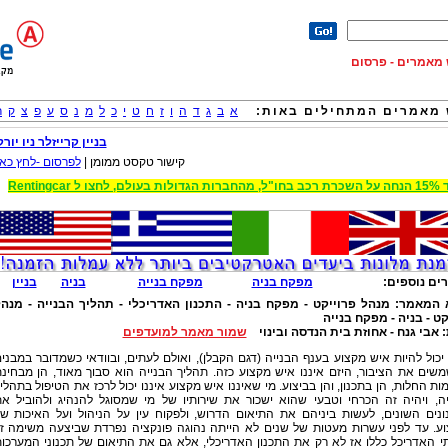
וש מאמרים - פרסום
מאמרים המתחילים באות:
א
ב
ג
ד
ה
ו
ז
ח
ט
י
כ
ל
מ
נ
ס
ע
פ
צ
ק
ר
בניין קרייזלר ניו יורק
קישור טקסט ממומן |
לפרסום -לחץ כאן
 הגדולות בעולם, לחצו ל Rentingcar
ים נוספים:
מפקח בניה
מפקח בנייה
בניה
בניין
 המאמר:
מנהל פרוייקט - מפקח בניה - התכנון האדריכלי - תהליך הבנייה - מנה
ט - בניה - מפקח בנייה
:
אבי גנח - אחוזת בית הנדסה ובינוי
שמור מאמר למועדפים
יכול להיות איש מקצוע בענף הבנייה (דגם הקבלן), ואולם לעתים, ובוודאי כשמדובר במבני
ים את הציבור, היזם איננו איש מקצוע כזה. תהליך הבנייה הוא סבוך מאוד, הן מבחינ
ות החלות, הן בתכנון, והן בביצוע. מי שאיננו איש מקצוע איננו יכול לרכז את הטיפול בתהלי
יה, ויהיה זה הכרחי וטבעי שהוא ישכור את שירותיו של מי שמסוגל להנהיג ולהוביל א
ונים השונים, לעשות ביניהם את התיאום הדרוש, ולפקוח עין על הניהול ועל האיכות ש
וע. עד לפני עשרות מעטות של שנים לא הייתה נהוגה פונקציה נפרדת שביצעה משימה זו
י האדריכל כללו אז לא רק את התכנון האדריכלי, אלא גם את התיאום של תכנוני המערכו