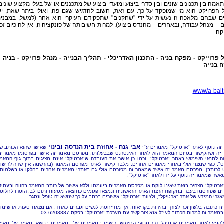
אמה בין תכנונים שונים ובין סדרי ביצוע ומועדי ביצוע של מתכננים או של בעלי מקצוע שונים
 הפרויקט הוא מי שמופקד על-כך. עם זאת, חשוב להדגיש שגם פה, ואולי ביתר שאת, י
ם שבהם מלאכה זו נעשית על-ידי "שחקנים" שתפקידם העיקרי הוא אחר (למשל, במבני
 – מנהל עבודה, ובאחרים – מהנדס ביצוע). למרות חשיבותה של פונקציה זו, אין לה כיום זכ
קה
 פרוייקט - מפקח בניה - התכנון האדריכלי - תהליך הבנייה - מנהל פרויקט - בניה 
 בנייה
www/a-bait.
אבי גנח - אחוזת בית הנדסה ובינוי
זה נוסף לאתר "ארטיקל" מאמרים ע"י
שאישר שהוא הכותב ש
זה ושהקישור בסיום המאמר הוא לאתר האינטרנט שבבעלותו, מפרסם מאמר זה אישר בפרסומו מאמר ז
 לתנאי השימוש באתר "ארטיקל", וכמו כן אישר את העובדה ש"ארטיקל" אינם מציגים בתוך גוף המאמ
ט", כפי שמצוי אולי באתרי מאמרים אחרים, מלבד קישור לאתר מפרסם המאמר (בהרשמה אין שדה לרישו
 לכותב). מפרסם מאמר זה אישר שמאמר זה מפורסם אולי גם באתרי מאמרים אחרים בחלקו או בשלמותו
מאשר שמאמר זה נוסף על ידו לאתר "ארטיקל".
"ארטיקל" מצהיר בזאת שאינו לוקח או מפרסם מאמרים ביוזמתו וללא אישור של כותב המאמר בהווה ובעתיד
ם שפורסמו בעבר בתקופת הרצת האתר הראשונית ונמצאו פגומים כתוצאה מטעות ותום לב, הוסרו לחלוטי
אגרי המידע של אתר "ארטיקל", ולצוות "ארטיקל" אישורים בכתב על כך שנושא זה טופל ונסגר.
זו כתובה בלשון זכר לצורך בהירות בקריאות, אך מתייחסת לנשים וגברים כאחד, אם מצאת טעות או שימו
מאמר זה למרות הכתוב לעי"ל אנא צור קשר עם מערכת "ארטיקל" בפקס 03-6203887.
להגיע לאתר מאמרים ארטיקל דרך מנועי החיפוש, רישמו : מאמרים על , מאמרים בנושא, מאמר על, מאמ