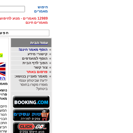
חיפוש
מאמרים
12989 מאמרים - מנוע לחיפ
מאמרים חינם
חפש 
עמוד הבית
»
הוסף מאמר חינם!
»
קישורי מידע
עד 15% הנחה על השכרת רכב בחו"ל, מהחברות
»
הוסף למועדפים
»
הפוך לדף הבית
»
צור קשר
»
פרסום באתר
»
מאמר מעניין בנושא:
ידעת שביטחון עצמי
מאמר
מופרז מקורו בחוסר
ביטחון?
נושא
פרויק
מאת
היזם 
המשמש
הנורמ
הבני
התכנ
הביצ
שירות