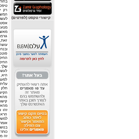
רק י
המשמע
קישורי טקסט (לפרטים)
מנועי
מאשר 
גורמ
זאת, 
עושה 
ובנח
פוטנצ
החיפ
לעשו
לפעמי
הקיש
מהאת
קישור
מהאת
הראשו
למשל,
אומרת
בנושא
זה מש