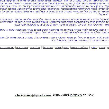
זהר עמיהוד
זה נוסף לאתר "ארטיקל" מאמרים ע"י
שאישר שהוא הכותב של מאמר זה ושהקישור בסיו
 הוא לאתר האינטרנט שבבעלותו, מפרסם מאמר זה אישר בפרסומו מאמר זה הסכמה לתנאי השימוש באת
קל", וכמו כן אישר את העובדה ש"ארטיקל" אינם מציגים בתוך גוף המאמר "קרדיט", כפי שמצוי אולי באתר
ם אחרים, מלבד קישור לאתר מפרסם המאמר (בהרשמה אין שדה לרישום קרדיט לכותב). מפרסם מאמר ז
שמאמר זה מפורסם אולי גם באתרי מאמרים אחרים בחלקו או בשלמותו, והוא מאשר שמאמר זה נוסף על יד
"ארטיקל".
"ארטיקל" מצהיר בזאת שאינו לוקח או מפרסם מאמרים ביוזמתו וללא אישור של כותב המאמר בהווה ובעתיד
ם שפורסמו בעבר בתקופת הרצת האתר הראשונית ונמצאו פגומים כתוצאה מטעות ותום לב, הוסרו לחלוטי
אגרי המידע של אתר "ארטיקל", ולצוות "ארטיקל" אישורים בכתב על כך שנושא זה טופל ונסגר.
זו כתובה בלשון זכר לצורך בהירות בקריאות, אך מתייחסת לנשים וגברים כאחד, אם מצאת טעות או שימו
מאמר זה למרות הכתוב לעי"ל אנא צור קשר עם מערכת "ארטיקל" בפקס 03-6203887.
להגיע לאתר מאמרים ארטיקל דרך מנועי החיפוש, רישמו : מאמרים על , מאמרים בנושא, מאמר על, מאמ
, מאמרים אקדמיים, ואת התחום בו אתם זקוקים למידע.
וון
|
אתונה
|
ליסבון
|
גרפולוגיה משפטית
|
כרתים
|
איטליה
|
הזמנת מלון
|
חבל זגוריה
|
הזמנת טיסה
|
השכרת רכב בחו
ארטיקל
מאמרים
2024 - 2006
clickgoseo@gmail.com