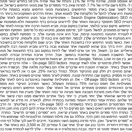
טיפס ל- 63% ורשם עלייה של 7.7%. למרות שאין בידי מספרים על שוק מנועי החיפוש בישראל, אנ
כול לשער שגם בארץ מספר החיפושים באמצעות מנועי החיפוש נמצא במגמת עלייה
ות היא שעליך להקל על הלקוחות שלך למצוא אותך, ואחת הדרכים האפקטיביות ביותר הי
לעשות SEO (Search Engine Optimization – אופטימיזציה עבור מנוע החיפוש) לאתר של
אסטרטגיית SEO תתמקד בהבאת האתר שלך לדירוגים גבוהים בדף התוצאות הלא-ממומנות ש
 החיפוש. מיקום טבעי (כלומר, אורגני) במקום גבוה, מביא תנועה הרבה יותר גבוהה לאתר של
קישורים ממומנים, למשל. מעבר לכך, פרסום ממומן, מתנהג כמו כל פרסום: הפסקת הפרסו
ת לעצירת התנועה (התנועה קיימת, אבל היא אינה מגיעה אליך, כי הפסקת לשלם. במקו
היא מנותבת אל המתחרים שלך). לבסוף, הפרסום אינו בונה לך נכס, ולעומתו, קידום אורגני 
זאת. כאשר מנועי החיפוש יכירו בחשיבות האתר שלך ויבינו שגם הלקוחות מכירים בחשיבות
יצותו, יהיה בידך נכס שהוא למעשה אתר שנמצא גבוה בדירוג ומביא תנועה רבה ולקוחו
יאליים. אם כך, תשאל, איך אני גורם לאתר שלי להיות במקום טוב בדף התוצאות של מנוע
וש? התשובה פשוטה, כפי שתיווכח בהמשך, אבל, הדרך ארוכה ועתירת עבודה. למנוע
החיפוש, בין אם זה Google, Yahoo, Live או אחרים, יש מאות פרמטרים שהם בודקים ביחס לאת
שלך. אפשר לחלק פרמטרים אלה לשתי קבוצות: On-page SEO factors – אלה הדברים ש
ת אצלך באתר. הבשורה הטובה היא שדברים אלה הם בשליטה מלאה שלך. הבשורה הרע
היא, שהם מהווים רק חלק קטן מהניקוד הכולל. כמה? כנראה 25%, אם כי אין לדעת בוודא
ם זה מספיק. במקום שבו התחרות קטנה, מספיק לערוך מספר שינויים פשוטים באתר, ואופס
עלית בדירוג. Off-page SEO factors – אלו הן הפעילויות שתעשה באינטרנט ביחס לאתר שלך
חלק מפעילויות אלו תופס כנראה 75% בנוסחת השקלול, כאשר המרכיב העיקרי הוא מספ
ורים האיכותיים המפנים מאתרים אחרים אל האתר שלך. מנועי החיפוש רואים בקישורי
ר שלך ואליו מעין מערכת הצבעה אשר מציגה עד כמה האתר שלך מעניין את האחרים. יות
ים פירושו שהאתר שלך יותר מעניין, כי יותר בעלי אתרים התרשמו ממנו ויצרו קישור אלי
ר שלהם. כותרת עמוד כותרת העמוד מופיעה בכותרת החלון. לכאורה, זה מידע אך למעש
זהו אחד הפרמטרים החשובים ביותר במשפחת ה- On-page SEO – והיא בשליטתך. זה ה
ן שמנועי החיפוש רואים כאשר הם סורקים כל דף. הכותרת עוזרת להם להבין מהו תוכן הדף
 כותרת הדף ספרים חדשים באתר מועדון קריאה, היא "ספרים | ספרים חדשים". כותרת ז
 למנועי החיפוש מה תוכן הדף, וכוללת גם את מילות המפתח הרלוונטיות למי שמחפש מיד
 "ספרים חדשים". ואכן, הדף מדורג במקום השני והמכובד. חייבים לדאוג לכך שלכל דף תהי
כותרת נפרדת וייחודית. הדבר נכון אם יש לך אתר שבו 5 עמודים, 20 או 3,500, כמו באתר שלי
נה אם האתר סטטי או דינמי, ונבנה בטכנולוגיה זו או אחרת – עליך לדאוג לכותרת שונה בכ