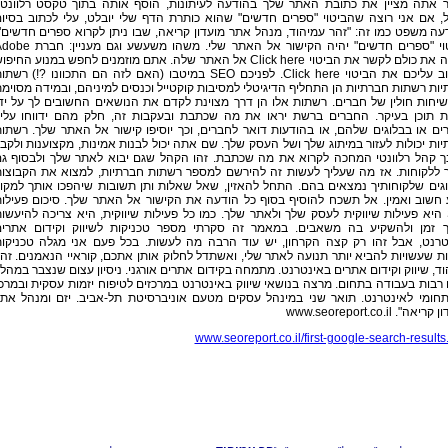
 אתה מציין את כתובת האתר שלך בהודעה לעיתונות, הוסף אותה בתוך טקסט רלוונטי
, אם אני רוצה שהביטוי "ספרים חדשים" שהוא כותרת הדף שלי יובלט, עלי לכתוב בסיו
ה משפט כמו זה: "זהר עמיהוד, מנהל אתר מועדון קריאה, שבו ניתן לקרוא ספרים חדשים"
הביטוי "ספרים חדשים" יהיה הקישור אל האתר שלי. משהו משעשע וגם מעני
עודדה את כולם לקשר את הביטוי Click here אל האתר שלה. אתם מוזמנים לחפש במנוע החיפ
האהוב עליכם את הביטוי Click here. לפניכם SEO במיטבו (האם לזה הם התכוונו ?!) רשת
ות רשתות חברתיות הן התחליף הדיגיטלי למסיבות קוקטייל וכנסים למיניהם, ובמידה מסוימ
יחות חולין של חברים. רשתות אלו הן דרך מצוינת לקדם את הנושאים החשובים לך על יד
ת תוכן בעיקר. החברים ברשת יראו את מה שכתבת ובעקבות זה, חלק מהם ידווחו עלי
ם או בבלוגים שלהם, או בהודעות דואר לחברים, וכך יוסיפו קישור אל האתר שלך. רשתו
ות יכולות לעזור במיתוג שלך ושל העסק שלך. שם אתה יכול לבנות אמינות, מקצוענות ולקב
ך קהל רלוונטי המחכה לקרוא את מה שכתבת. זהו הקהל שגם יבוא לאתר שלך ולבסוף ג
ך ללקוחות. אז מה שעליך לעשות זה להירשם למספר רשתות חברתיות, למצוא את הקבוצו
גים שלקוחותיך נמצאים בהם. התחל להאזין, שאל שאלות ותן תשובות שיהפכו אותך למקו
 חשוב ואמין. אל תשכח להוסיף בסוף כל הודעה את הקישור אל האתר שלך. סיכום פעילו
SEO היא פעילות שיווקית לעסק שלך ולאתר שלך. כמו כל פעילות שיווקית, היא צריכה להיעשו
ך זמן ולהשקיע בה משאבים. במאמר זה סקרתי מספר טכניקות לשיווק וקידום אתרי
טרנט, אבל זהו רק קצה הקרחון, יש עוד הרבה מה לעשות. בכל פעם אני מגלה טכניקו
 שעשויות להביא יותר תנועה לאתר שלי, ואשתדל לחלוק אותן אתכם, קוראיי הנאמנים. זה
ד, שיווק וקידום אתרים באינטרנט. מתמחה בקידום אתרים אורגני. ניסיון עצום שנצבר במהל
רבות בעבודה בתחום. מרצה בנושאי שיווק באינטרנט במרכזים לטיפוח יזמות עסקית ובמרכ
תחומי לאינטרנט. תואר שני במינהל עסקים מטעם אוניברסיטת תל-אביב. יזם ומנהל את
אה". www.seoreport.co.il
www.seoreport.co.il/first-google-search-results