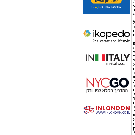
בחודש אוגוסט 2008, שהינה עלייה של 11% והנתח של גוגל שהיה 58.5% בחודש ינואר 2008,
י
.
א
ך.
ל
ך
ם
ם
–
ו
ת
י
י
ר
תוכל
ה
ות.
!
.
ר
ם
ר
ך
ה
דבר
.
ו
ע
ה
. אין
ל