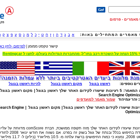
וש מאמרים - פרסום
מאמרים המתחילים באות:
א
ב
ג
ד
ה
ו
ז
ח
ט
י
כ
ל
מ
נ
ס
ע
פ
צ
ק
ר
קישור טקסט ממומן |
לפרסום -לחץ כאן
 הגדולות בעולם, לחצו ל Rentingcar
ים נוספים:
ראשון בגוגל
מקום ראשון בגוגל
להיות ראשון בגוגל
 המאמר:
5 רעיונות שיעזרו לקידום האתר שלך ראשון בגוגל | מקום ראשון בגוגל 
Search Engine Optimiza
:
זהר עמיהוד
שמור מאמר למועדפים
5 רעיונות שיעזרו לקידום האתר שלך ראשון בגוגל | מקום ראשון בגוגל |  Engine
Optimiza
5 רעיונות שיעזרו לקידום האתר שלך מזה תקופה ממושכת, חברת comScore מדווחת על 
מתמדת בחיפוש בכלל ובנתח של גוגל בשוק זה בפרט. אם נשווה את חודש ינו
אוגוסט 2008, נמצא כי כמות החיפושים ברשת עלתה מ- 10.5 מיליארד (ביליון) ל- 