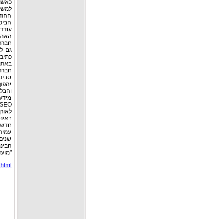
כאשר
למשל
ההודע
חברתי
גם לש
כתיב
באתרי
חברתי
סביב
יהפו
והבלו
מידע
לאור
באינ
חדשות
עמיהו
שנים 
הבינ
"מועדון קרי
.html