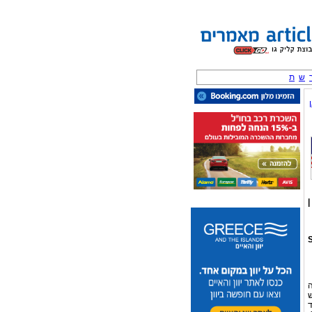
ש
ת
|
Search
עלייה
אר 2008 לחודש
11.7 מיליארד