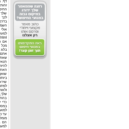
דף. 
זהות?
החיפו
שלך ב
בדרך 
השמו
אולי 
למעש
אם הר
תנאים
להיות
האחרי
שואף 
ביות
שיראו
לפתוח
בהוד
כדי 
עד כמ
הם ג
למערכ