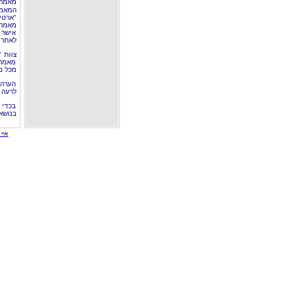
מאמר 
המאמר
"ארטי
מאמרי
אישר 
לאתר 
צוות 
מאמרי
מכל מ
הערה 
לרעה ב
בכדי 
בנושא
איי י