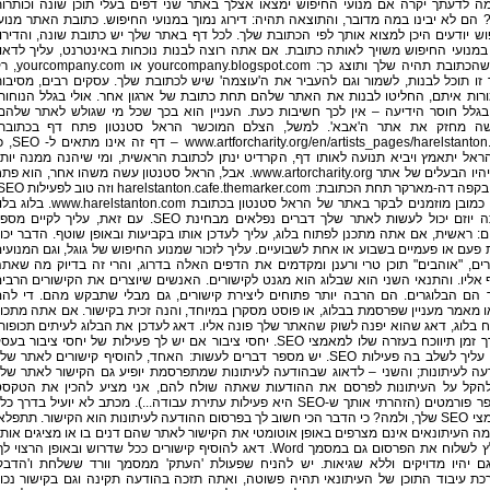
מה לדעתך יקרה אם מנועי החיפוש ימצאו אצלך באתר שני דפים בעלי תוכן שונה וכותרו
 הם לא יבינו במה מדובר, והתוצאה תהיה: דירוג נמוך במנועי החיפוש. כתובת האתר מנוע
ש יודעים היכן למצוא אותך לפי הכתובת שלך. לכל דף באתר שלך יש כתובת שונה, והדירו
מנועי החיפוש משויך לאותה כתובת. אם אתה רוצה לבנות נוכחות באינטרנט, עליך לדאו
לכך שהכתובת תהיה שלך ותוצג כך: yourcompany.blogspot.com
זו תוכל לבנות, לשמור וגם להעביר את ה'עוצמה' שיש לכתובת שלך. עסקים רבים, מסיבו
רות איתם, החליטו לבנות את האתר שלהם תחת כתובת של ארגון אחר. אולי בגלל הנוחות
בגלל חוסר הידיעה – אין לכך חשיבות כעת. העניין הוא בכך שכל מי שגולש לאתר שלהם
ה מחזק את אתר ה'אבא'. למשל, הצלם המוכשר הראל סטנטון פתח דף בכתובת:
w.artforcharity.org/en/artists_pages/harelstanton.html
אל יתאמץ ויביא תנועה לאותו דף, הקרדיט ינתן לכתובת הראשית, ומי שיהנה ממנה יות
מכל יהיו הבעלים של אתר www.artorcharity.org. אבל, הראל סטנטון עשה משהו אחר, הוא פ
אתם כמובן מוזמנים לבקר באתר של הראל סטנטון בכתובת www.harelstanton.com. 
שאתה יוזם יכול לעשות לאתר שלך דברים נפלאים מבחינת SEO. עם זאת, עליך לקיים מ
: ראשית, אם אתה מתכנן לפתוח בלוג, עליך לעדכן אותו בקביעות ובאופן שוטף. הדבר יכו
 פעם או פעמיים בשבוע או אחת לשבועיים. עליך לזכור שמנוע החיפוש של גוגל, וגם המנועי
ם, "אוהבים" תוכן טרי ורענן ומקדמים את הדפים האלה בדרוג, והרי זה בדיוק מה שאת
אליו. והתנאי השני הוא שבלוג הוא מגנט לקישורים. האנשים שיוצרים את הקישורים הרבי
ר הם הבלוגרים. הם הרבה יותר פתוחים ליצירת קישורים, גם מבלי שתבקש מהם. די לה
 מאמר מעניין שפרסמת בבלוג, או פוסט מסקרן במיוחד, והנה זכית בקישור. אם אתה מתכוו
 בלוג, דאג שהוא יפנה לשוק שהאתר שלך פונה אליו. דאג לעדכן את הבלוג לעיתים תכופות
ולאורך זמן תיווכח בעזרה שלו למאמצי SEO. יחסי ציבור אם יש לך פעילות של יחסי ציבור בע
שלך, עליך לשלב בה פעילות SEO. יש מספר דברים לעשות: האחד, להוסיף קישורים לאתר של
עה לעיתונות; והשני – לדאוג שבהודעה לעיתונות שמתפרסמת יופיע גם הקישור לאתר של
להקל על העיתונות לפרסם את ההודעות שאתה שולח להם, אני מציע להכין את הטקס
במספר פורמטים (הזהרתי אותך ש-SEO היא פעילות עתירת עבודה...). מכתב לא יועיל בדרך כל
למאמצי SEO שלך, ולמה? כי הדבר הכי חשוב לך בפרסום ההודעה לעיתונות הוא הקישור. תתפלא
ה העיתונאים אינם מצרפים באופן אוטומטי את הקישור לאתר שהם דנים בו או מציגים אותו
מומלץ לשלוח את הפרסום גם במסמך Word. דאג להוסיף קישורים ככל שדרוש ובאופן הרצוי ל
ם יהיו מדויקים וללא שגיאות. יש להניח שפעולת 'העתק' ממסמך וורד ששלחת ו'הדבק
ת עיבוד התוכן של העיתונאי תהיה פשוטה, ואתה תזכה בהודעה תקינה וגם בקישור נכון