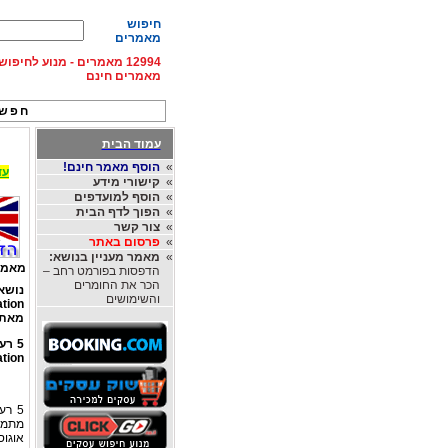
חיפוש
מאמרים
12994 מאמרים - מנוע לחיפ
מאמרים חינם
חפש 
עמוד הבית
»
הוסף מאמר חינם!
עד 15% הנחה על השכרת רכב בחו"ל, מהחברות
»
קישורי מידע
»
הוסף למועדפים
»
הפוך לדף הבית
»
צור קשר
»
פרסום באתר
»
מאמר מעניין בנושא:
מאמר
הדפסות בפורמט רחב –
הכר את החומרים
נושא
והשימושים
tion
מאת
tion