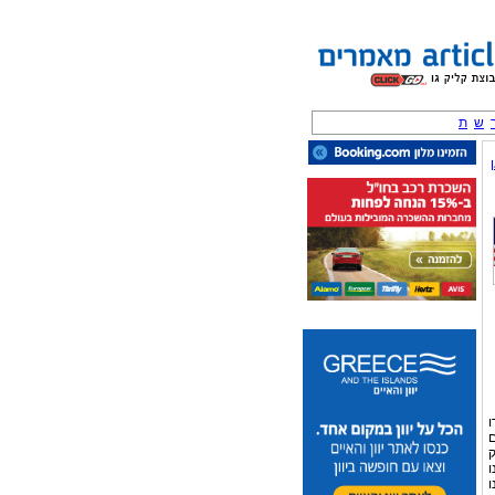
ש
ת
ו
ם
ק
ו
ו