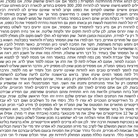
ם לנהוג אחרת מההחלטה המקורית ( כלומר אם אנו רואים שהשוק עולה, אנו נמכור), ואנ
מתחילים לחפש מישהו שיעזור לנו להרויח 200, 300 פיפסים בחודש, לכאורה רבים מאיתנו עובד
עצים אישיים שפשוט לוקחים את כספנו וקרוב לוודאי שאינם עוזרים לנו להרוויח. רבי
חרים חושבים להפסיק לסחור פשוט כי מתייאשים מהר אך אני חושב שרבים מאיתנו ל
ם לסחור די בקלות מכיוון שהם רואים במסחר במט"ח הזדמנות של ממש לעשות הון. המסח
 יכול להוות הזדמנות לעשות הון ובאותו הזמן גם הזדמנות נהדרת להפסיד את כל כספנו, אנ
ים להרוויח רק אם נדע כיצד להתמודד עם המסחר, אם איננו יודעים כיצד לשלוט בפורק
 שזה יהרוס אותנו, לכן עלינו להיות חזקים יותר ולקחת שליטה. אז איך נהיה חזקים מהגירו
? רק ע"י למידה, התבוננות וכמובן תרגול. שוק הפורקס לא הולך לשום מקום ולכן מומלץ ללמו
ונם של סוחרים אחרים, כיצד הם למדו את שוק המסחר במט"ח ולהתאזר בסבלנות. השווא בי
ם וחפש נקודות משותפות, חקור את הסיבה לשינוי כיוון המחירים, כאשר תתחיל להבין א
 שמשפיעה על השינויים שבכיווני המטבעות לאט לאט יתחיל להתפתח בידך הכלי שיעזור ל
ט על המסחר שלך בעתיד. כל דבר חדש שתגלה, תחילה נסה אותו על חשבון דמו, ראה א
טה" שלך עובדת ולאחר מכן נסה לפתח אותה. במאמר הזה אני מנסה לעזור לך למצוא א
הנכונה לסחור, אמנם לא אצליח לתת לך את הדג אך אנסה ללמד אותך לדוג. אין כאן שו
ירציות בעסקי המט"ח, אנו מפסידים מכוון שאין לנו מספיק ידע, והדבר הראשון שעלינו לעשו
נת להפוך לסוחרים טובים הוא להודות שאיננו יודעים הכל ותמיד יש מה ללמוד, והרבה
ל לתת מספר רמזים שינחו אותך. בראש ובראשונה עליכם לדעת שעליכם להשתמש
חים פונדמנטליים וטכניים ולא להסתפק רק בסוג אחד, שניהם משלימים אחד את השני ולכ
סתמכו רק על אחד מהניתוחים ותזנחו את השני. הצד הפונדמנטלי הוא זה שמשפיע ע
ות, לכן אם אתם סוחרים לאורך זמן ולפתע יש שינויים דרסטיים לאחד הכיווניים, עליכ
כל בדוח המעודכן ולראות מה היא התחזית ומהם הנתונים שפורסמו, עם המידע שבידכ
 להשוות את הנתונים האלה עם הגרפים שלכם ויהיה זהו הכלי הראשון שלכם. שנית, עבור
, כל האידיקטורים הטכניים לא עזרו לי כלל, ניסתי את כל השילובים ושום דבר לא עבד
דיקטורים מתארים את הסטטוס של שוק המט"ח אך לא מספקים לך מידע לגביי הכיוון הבא
י מאמר על בחור שמספר על אסטרטגיית המסחר שלו ולגמרי הלכתי לאיבוד, הוא השתמ
בשילוב של 12 אינדיקטורים ואף שילב את מר פיבונאצ'י בתוכה (איבדתי אותו די מהר). אפילו א
האסטרטגייה הזו שווה 95 אחוזי הצלחה אני לא ישתמש בה מכוון שאוכל לשלוט בשוק המט"ח ע"
 בטכניקות פשוטות הרבה יותר. לכן אנו לא צריכים לחפש אינדיקטורים, אלא ברצועת בולינג
ה את הנשק המושלם שלי לקרב נגד מירוץ המטבעות. לא אפרט יותר מדי על רצועת הבולינג
לו שבאמת לא מכירים, זהו כלי נהדר שבודק את הסטיות ובעצם מעלים עבורכם את הסבירו
ך מגמה כללי. הרצועה כוללת ממוצע המחולק ליחידות זמן. אחד הכלים שעזרו לי הכי הרב