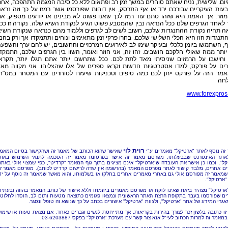
ום. שלישית, נניח שאתם סוחרים במשך זמן רב ופתאום ללא כל סיבה המגמה התהפכה, אח
ות העיקריים עבורכם ירד או אף התרסק, אין דוחות שפורסמו אשר רמזו על כך וזה נרא
וזר. אך האמת היא שזהו סתם עוד רמז לכך שאנו פשוט לא מבינים או יודעים מספיק, א
 לאחד הגרפים שלנו ככל הנראה נבין שהמטבע פשוט הגיע לנקודת השיא שלה. נקודה זו ככ
ה תהיה נקודת ההתנגדות שלכם, חשוב לשים לב לגרפים וללמוד מהם כנראה שנקודת השי
תנגדות הזו היא הכלי השלישי שלכם. בחרו פרקי זמן מתאימים ונוחים ותתמקדו אך ורק בהם
, השתמשו ביומן כלכלי ובעיקר שימו לב לאירועים המרכזיים והחשובים, יש להם ערך והשפע
ותר ממה שאולי חלקכם חושבים. זהו זה, אני חוזר ואומר, השוו בין הגרפים שלכם, התמקד
וחישבו על הרמזים שניסיתי מאד לתת לכם. ככל שתחשבו יותר אתם תגלו יותר, תקרא
ים על פורקס, למדו אסטרטגיות חדשות וקראו ספרים של אלו שהצליחו. אני מקווה מא
מר הזה על פורקס ייתן לכם כמה טיפים וטכניקות שיעזרו לסוחרים עם המסחר במט"ח
חה
www.forexpros.
רוית לוי
זה נוסף לאתר "ארטיקל" מאמרים ע"י
שאישר שהוא הכותב של מאמר זה ושהקישור בסיום המאמ
אתר האינטרנט שבבעלותו, מפרסם מאמר זה אישר בפרסומו מאמר זה הסכמה לתנאי השימוש באת
קל", וכמו כן אישר את העובדה ש"ארטיקל" אינם מציגים בתוך גוף המאמר "קרדיט", כפי שמצוי אולי באתר
ם אחרים, מלבד קישור לאתר מפרסם המאמר (בהרשמה אין שדה לרישום קרדיט לכותב). מפרסם מאמר ז
שמאמר זה מפורסם אולי גם באתרי מאמרים אחרים בחלקו או בשלמותו, והוא מאשר שמאמר זה נוסף על יד
"ארטיקל".
"ארטיקל" מצהיר בזאת שאינו לוקח או מפרסם מאמרים ביוזמתו וללא אישור של כותב המאמר בהווה ובעתיד
ם שפורסמו בעבר בתקופת הרצת האתר הראשונית ונמצאו פגומים כתוצאה מטעות ותום לב, הוסרו לחלוטי
אגרי המידע של אתר "ארטיקל", ולצוות "ארטיקל" אישורים בכתב על כך שנושא זה טופל ונסגר.
זו כתובה בלשון זכר לצורך בהירות בקריאות, אך מתייחסת לנשים וגברים כאחד, אם מצאת טעות או שימו
מאמר זה למרות הכתוב לעי"ל אנא צור קשר עם מערכת "ארטיקל" בפקס 03-6203887.