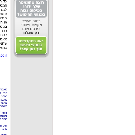
עד הי
המטבע
לכם מ
נחזור
הנרא
או הה
בנוסף
רבה י
בהם 
מאמר
שהמא
בהצל
co.il
מאמר 
הוא ל
"ארטי
מאמרי
אישר 
לאתר 
צוות 
מאמרי
מכל מ
הערה 
לרעה ב