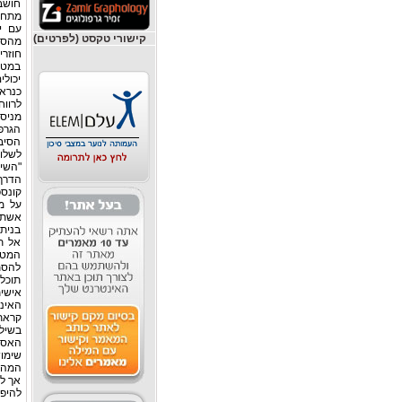
חושבי
עם יו
קישורי טקסט (לפרטים)
מהסו
חוזרי
במט"ח
יכול
כנראה
לרווח
מניסי
הגרפי
הסיבה
לשלו
"השי
הדרך 
קונספ
על מ
אשתד
בניתו
אל ת
המטבע
להסת
תוכלו
אישית
האינ
קראת
שימוש
המהוו
אך לא
להיפו