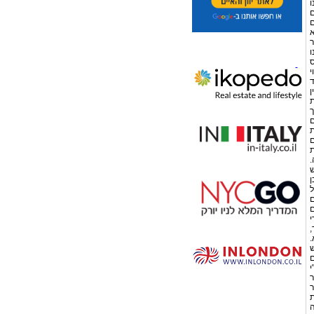
ו
ים
ם
א
ר
ו
ס
י
ד
ן
ת
ך
ם
ת
ם
ת
.
ן
ל
ם
ם
י
,
.
ש
ם
י
ר
ר
ת
ה