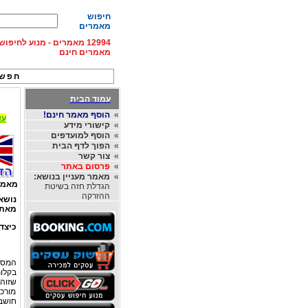
חיפוש
מאמרים
12994 מאמרים - מנוע לחיפ
מאמרים חינם
חפש 
עמוד הבית
»
הוסף מאמר חינם!
עד 15% הנחה על השכרת רכב בחו"ל, מהחברות
»
קישורי מידע
»
הוסף למועדפים
»
הפוך לדף הבית
»
צור קשר
»
פרסום באתר
»
מאמר מעניין בנושא:
מאמר
הגדלת חזה בשיטת
ההזרקה
נושא
מאת
כיצד
המסח
שזוהי
מורכב
חושבי