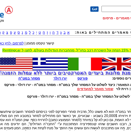
וש מאמרים - פרסום
מאמרים המתחילים באות:
א
ב
ג
ד
ה
ו
ז
ח
ט
י
כ
ל
מ
נ
ס
ע
פ
צ
ק
ר
קישור טקסט ממומן |
לפרסום -לחץ כאן
 הגדולות בעולם, לחצו ל Rentingcar
ים נוספים:
פורקס
יורו דולר
מסחר במט"ח
 המאמר:
כיצד לשלוט על המסחר שלך במט"ח - מסחר במט"ח - יורו דולר - פורקס
:
רוית לוי
שמור מאמר למועדפים
 לשלוט על המסחר שלך במט"ח - מסחר במט"ח - יורו דולר - פורקס
ר במט"ח הוא לא פשוט כלל, מרבית סוחרי הפורקס לפני כניסתם למסחר חושבים שיתעשר
בקלות וירוויחו 20,000$ בשבוע - שבועיים, אך כאשר הם מתחילים לסחור במטבע חוץ הם מגלי
 לא האמת, גם כאן לא קל במיוחד (לסוחר הממוצע כמובן) להרויח כסף. שוק המט"ח הוא עס
, רובנו חושבים שזהו קונספירציה המתוכננת ע"י "החבר'ה הגדולים", הם יודעים מה אנ
ם, מה אנו מתכננים לעשות והם עושים את ההפך על מנת לקחת את כספנו, המון פעמים אנ