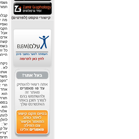
גשמיו
חמורה
קבלה 
קישורי טקסט (לפרטים)
מה ש
ואפיל
הקבל
אבל 
אדם נ
קשה 
בשמות
כל ז
הייהת
ניקח 
לא .
אותו 
משתפ
"הקסם
הרי א
אחד מ
הוא 
תורת 
בספר 
הוא מ
אלוהי
להתגב
להלן 
יא' :
על קמ
"צדי
תרופה