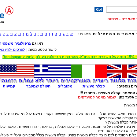
וש מאמרים - פרסום
מאמרים המתחילים באות:
א
ב
ג
ד
ה
ו
ז
ח
ט
י
כ
ל
מ
נ
ס
ע
פ
צ
ק
ר
ראו גם
גרפולוגיה משפטית
קישור טקסט ממומן |
לפרסום -לחץ כאן
 הגדולות בעולם, לחצו ל Rentingcar
ים נוספים:
קבלה מעשית
מקובלים
העולם שמעבר
קמיעות
 המאמר:
קבלה מעשית - תיזהרו !!!
:
אלעד כהן
שמור מאמר למועדפים
 מעשית
במצב נואש יעשה הכל – גם מה שלא דמיין שיעשה ויקשיב כמעט לכל מי שיבטיח לו נ
ת הקבלה המעשית בעיקר .
אותה קבלה מעשית ?
ארבעה עולמות על פי חוכמת הקבלה – עולם אצילות , בריאה , יצירה ועשייה . כאשר עול
ה הוא העולם בו אנו חיים .
לים המוכרים לכם מוצרי קבלה מעשית בפרט וקבלה מעשית בכלל מסבירים שעל ידי פעולו