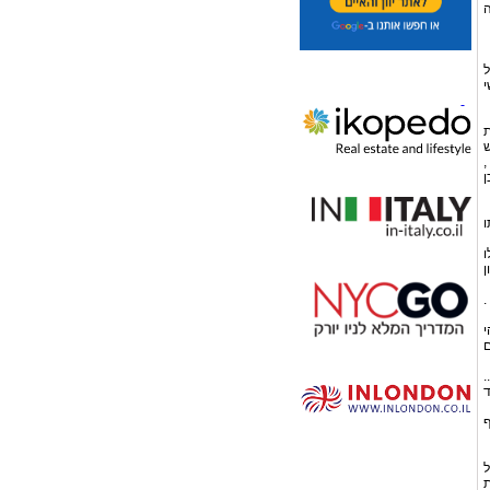
ה
ל
י
ת
ש
,
ן
ו
ו
ן
.
י
ם
.
ד
ף
ל
ת