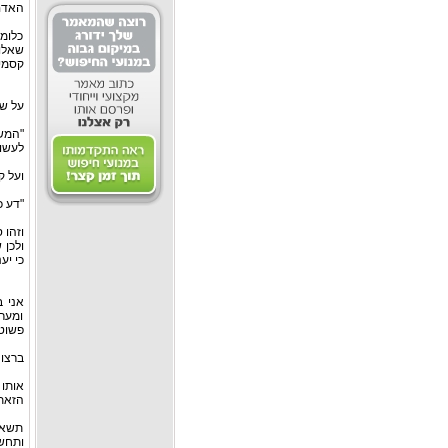
האדם"
כלומר
שאלוה
קסמים
על שימוש 
"המש
לעשות
ועל ק
"דע כ
וזהו 
ולכן 
כי יע
אני 
ומערי
פשוט 
ברצונ
אותו
הזאת 
תשאל
ותחשב