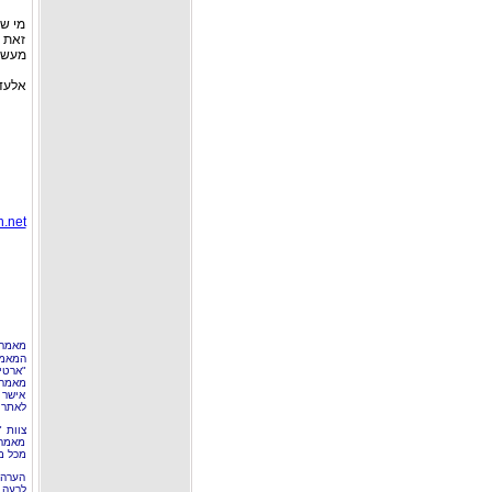
מי ש
זאת 
מעשית
אלעד כהן – 
.net
מאמר 
המאמר
"ארטי
מאמרי
אישר 
לאתר 
צוות 
מאמרי
מכל מ
הערה 
לרעה ב