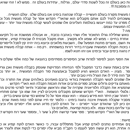
ת כאן בעולם זה נוכל לשנות סדרי עולם , גורלות , עתידות בעולם זה . ממש לא ! זוהי שגיא
 ומסוכנת !!! .
מעשית מקורה בעולם העשייה – קבלה שנהוגה בימינו אנו בעולם שלנו . עולם העשייה .
שוכחים להגיד לכם אותם מקובלים הוא שהאר"י הקדוש אסר על קבלה מעשית מכל וכ
ו מפרט עד כמה ייענשו בעולמות העליונים אלו שפנוים לעושי קבלה מעשית עווד יותר – עוש
ה המעשית עצמם .
מה ?
ואש שחלילה גורלו התאכזר אליו ושרוי באהבה נכזבת , או אבטלה ממושכת או כל תקיעו
אחרת בחיים – ממש לא שומע ולא מקשיב . אותו מקובל מבטיח לו שבעזרת קמיע , שימו
 השם , מוצרים מחנות המפעל שלו , השבעות מלאכים וכיוצא בזה יהיה קץ לסבל ולייסורים 
ה בזכות הקבלה המעשית שעברה בדויר דורות במשפחתו . רק מה – אותה קבלה מעשית אכ
 נהוגה בימים עבור ובימינו אנו זהו חטא לשמו .
את הסוף הטוב לסיפור למרות שרוב הסיפורים מסתיימים בהוצאה של כמה אלפי שקלים ות
אדם באמת עושה כדבר המקובל ולפי הנחיותיו המדויקות שעוסק בקבלה מעשית ואכן גורל
ר . מצוין – האדם הנואש הגיע למקובל ובאמצעות סוד הקבלה המעשית , או יותר נכו
" הזה סידר לו את הגורל וחייו טובים יותר .
לו שפונים לעושי הקבלה המעשית בוודאי ברובם מאמינים באלוהים שנתן את התורה וכו' 
אותם צדיקים גדולים שכתב ספרים מרובים אודות חוכמת הקבלה הוא האר"י הקדוש .
שהמציא את הקבלה הלוריאנית שקרויה על שמו והראשון שהסביר ותיאר לפרטי פרטים מה
גלגולי הנשמות . האר"י הקדוש שאותם מקובלים מיטיבים לציין את שמו וכך שהם פותחי
הזוהר שבין היתר הוא פירש בעצמו – הוא עצמו אסר על כל שימוש כפי שהם עושים בדיוק .
סביר שקבלה מעשית איננה נהוגה בימינו – כלומר ימי חייו שהם לפני כמה מאות שנים ..
ם כיוון לכך שהאדם יעבור ייסורים – על האדם להבין מדוע הגיעו אליו ייסורים אליו וכיצ
ר עליהם בזכות עצמו . ולא בזכות קמיעות , מלאכים וכו' .
ציטוט של האר"י הקדוש מתוך : ספר שערי קדושה חלק ג' שער ו' , ומספר שער רוח הקודש ד
יעות :
קים אמיתיים נותנים לאדם קמיע אבל מתפללים עבורו, כי כאשר האדם לוקח קמיע או כ
 אחרת, הוא רק עושה הפוך לעצמו כי הקב"ה מביא עליו יסורים כדי לנקות אותו ולעורר א