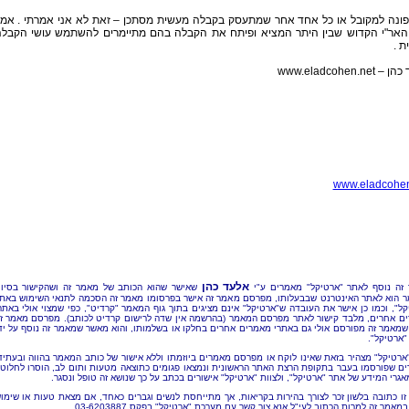
פונה למקובל או כל אחד אחר שמתעסק בקבלה מעשית מסתכן – זאת לא אני אמרתי . אמ
האר"י הקדוש שבין היתר המציא ופיתח את הקבלה בהם מתיימרים להשתמש עושי הקבל
 .
www.eladcohen.net
www.eladcohen
אלעד כהן
זה נוסף לאתר "ארטיקל" מאמרים ע"י
שאישר שהוא הכותב של מאמר זה ושהקישור בסיו
 הוא לאתר האינטרנט שבבעלותו, מפרסם מאמר זה אישר בפרסומו מאמר זה הסכמה לתנאי השימוש באת
קל", וכמו כן אישר את העובדה ש"ארטיקל" אינם מציגים בתוך גוף המאמר "קרדיט", כפי שמצוי אולי באתר
ם אחרים, מלבד קישור לאתר מפרסם המאמר (בהרשמה אין שדה לרישום קרדיט לכותב). מפרסם מאמר ז
שמאמר זה מפורסם אולי גם באתרי מאמרים אחרים בחלקו או בשלמותו, והוא מאשר שמאמר זה נוסף על יד
"ארטיקל".
"ארטיקל" מצהיר בזאת שאינו לוקח או מפרסם מאמרים ביוזמתו וללא אישור של כותב המאמר בהווה ובעתיד
ם שפורסמו בעבר בתקופת הרצת האתר הראשונית ונמצאו פגומים כתוצאה מטעות ותום לב, הוסרו לחלוטי
אגרי המידע של אתר "ארטיקל", ולצוות "ארטיקל" אישורים בכתב על כך שנושא זה טופל ונסגר.
זו כתובה בלשון זכר לצורך בהירות בקריאות, אך מתייחסת לנשים וגברים כאחד, אם מצאת טעות או שימו
מאמר זה למרות הכתוב לעי"ל אנא צור קשר עם מערכת "ארטיקל" בפקס 03-6203887.