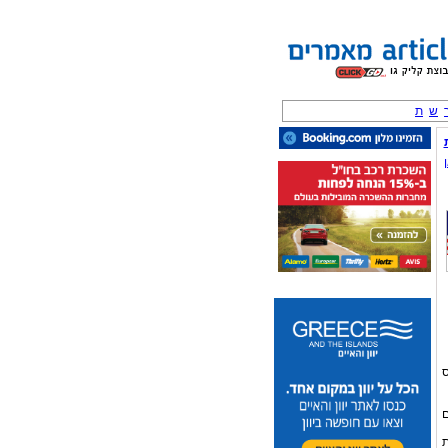
ש
ת
ס
ם
ת