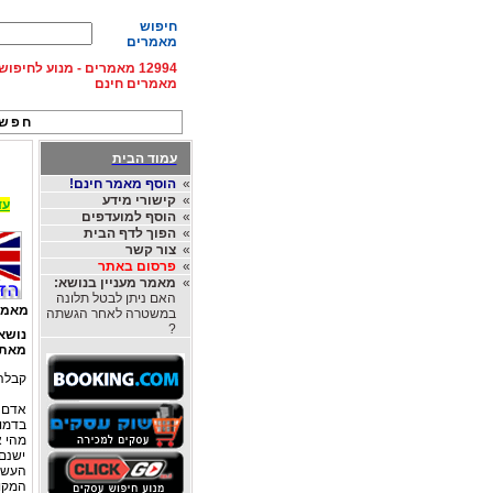
חיפוש
מאמרים
12994 מאמרים - מנוע לחיפ
מאמרים חינם
חפש 
עמוד הבית
»
הוסף מאמר חינם!
»
קישורי מידע
עד 15% הנחה על השכרת רכב בחו"ל, מהחברות
»
הוסף למועדפים
»
הפוך לדף הבית
»
צור קשר
»
פרסום באתר
»
מאמר מעניין בנושא:
האם ניתן לבטל תלונה
מאמר
במשטרה לאחר הגשתה
?
נושא
מאת
קבלה
אדם 
בדמו
מהי 
ישנם 
העשיי
המקוב