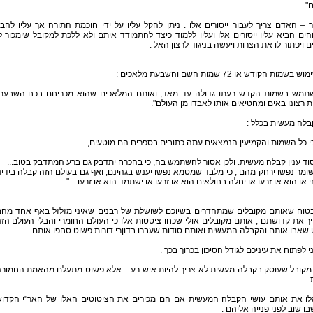
 .
 – האדם צריך לעבור ייסורים אלו . ניתן להקל עליו על ידי חוכמת התורה אך עליו להבי
ים הביא עליו ייסורים אלו ועליו ללמוד כיצד להתמודד איתם ולא ללכת למקובל שימכור ל
 ויפתור לו את הצרות ויעשה בניגוד לרצון האל .
בשמות הקודש או 72 שמות השם והשבעת מלאכים :
תמש בשמות הקדש רעתו גדולה עד מאד, ואותם המלאכים שהוא מכריחם בכח השבעת
 רצונו באים ומחטיאים אותו לאבדו מן העולם".
בלה מעשית בכלל :
י כל השמות והקמיעין הנמצאים עתה כתובים בספרים הם מוטעים,
סוד ענין קבלה מעשית. ולכן אסור להשתמש בה, כי בהכרח יתדבק גם ברע המתדבק בטוב...
שומר נפשו ירחק מהם , כי מלבד שמטמא נפשו יענש בגהינם, ואף גם בעולם הזה קבלה בידינ
ני או הוא או זרעו או יחלה בחולאים הוא או זרעו או ישתמד הוא או זרעו ..."
בטוח שאותם מקובלים שמתהדרים בשיוכם לשושלת של רבנים שאיני מזלזל באף אחד מה
ך את קדושתם , אותם מקובלים אולי שכחו ציטטות אלו כי העולם החומרי והבלי העולם הז
שאבו אותם והקבלה המעשית ואותם סודות שעברו בדוןרי דורות פשוט סחפו אותם ...
י לפתוח את עיניכם לגודל הסיכון בכרוך בכך .
 מקובל שעוסק בקבלה מעשית לא צריך להיות איש רע – אלא פשוט מתעלם מהאמת החמור
.
ו את אותם עושי הקבלה המעשית אם הם מכירים את הציטוטים האלו של האר"י הקדו
ו שוב לפני פנייה אליהם .