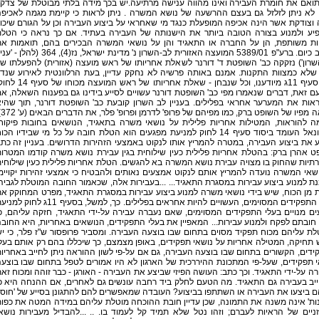
תואם את חומרת העבירה ואינו מהווה ענישה מרתיעה.יש בכך מידה בלתי מבוטלת של צדק 
 לא ניתן לזלזל גם בעצם ההרשעה של נושא המשרה . ניתן לראות כי קיימת מגמה לאכיפ
 וצודקת אשר הינה אכיפה המופעלת כנגד מי שאחראי על ביצוע העבירה וכן על הגורם שיכו
יע ולמנוע בצורה הטובה ביותר את הישנותה של העבירה בעתיד. אם כך נראה כי הטל
ות משותפת, הן על החברה או התאגיד והן על נושאי המשרה הבכירים בהם, תואמות א
המצב כיום. ברע"פ 5389/01 המועצה האזורית לב-השרון נ' מדינת ישראל, נז(4), 364 (להלן
רון') נזקקה כב' השופטת ד' דורנר לשאלת אחריותו של ראש מועצה (אזורית) להפעלתו ש
שלא כמצוות התקנות. אמנם באותה פרשיה לא נחקק עדיין, בעת הרלוונטית לאירוע שנדו
שם, סעיף 11ג מיודענו, וכל שנבחן - שאלת אחריותו של ראש המועצה מכוחו
ם זאת, דברים שנאמרו מפי כב' השופטת דורנר עשויים לסייע בידינו גם בפענוח השאלה, א
אות את המערער אחראי בפלילים. בעניין לב השרון קובעת כב' השופטת דורנר, תוך שהי
מביאה מ
מה להוראות, המטילות אחריות פלילית על נושאי משרה בתאגיד, הנושאים בחובות פיקוח
הרציונאל העומד ביסוד סעיף 14 לחוק למניעת מפגעים הוא הטלת חובה על כל מי שבידיו הכו
 את ביצוע העבירה, במטרה להמריץ אותו לנקוט באמצעי הזהירות הדרושים. בעניין זה כת
 אהרן ברק: בהטלת אחריות פלילית כעין שילוחית בגין עבירת נושא משרה קודמו המטרו
יות שהחוק בו מצויה עבירת נושא המשרה בא להגשים. הטלת אחריות פלילית כעין שילוחי
שאי המשרה נועדה להמריץ אותם לנקוט אמצעים נאותים ולהבטיח כי אמצעי זהירות יקויימ
ת למנוע ביצוע עבירות במסגרת התאגיד... ...בעבירות אלה, שכאמור החובה המוטלת לגביה
 מן הכוח, שיש בידי נושאי משרה למנוע ביצוע עבירות במסגרת התאגיד, מפרט המחוקק א
בעלי התפקידים המסוימים, העשויים להיות אחראים בפלילים. כך, למשל, בסעיף 11ג לחוק
ם מנויים בעלי התפקידים המסוימים, שאם נעברה עבירה על-ידי התאגיד, חזקה עליהם, כ
חובתם לפקח ולמנוע עבירות... המאפיין את בעלי התפקידים, הנושאים באחריות, היא החוב
ת עליהם מכוח תפקיד מסוים בתחום שבו בוצעה העבירה. ומסביר פרופסור ש"ז פלר, כי י
תחיקה, המטילה אחריות על נושאי תפקידים, באופן מצמצם, כך שיכללו בהם רק אותם בעל
דים, הקשורים בתחום שבו בוצעה העבירה, גם אם על-פי לשון ההוראה ניתן לחייב באחריו
 תפקידים, שעל-פי המתכונת ההיררכית של הארגון לא היו אמורים לטפל בתחום שבו בוצע
ה על-ידי התאגיד. וכך כתב: העושה הפיזי שביצע את העבירה - האורגן - כבר זוהה ומכוח זא
יב בעבירה גם התאגיד. מה הטעם לחלק ביד רחבה עונשים גם לאחרים, אם ההנחה היא כ
 ביצעו את העבירה או השתתפו בביצוע? העובדה שמאפשרים להם להתגונן בסייע של 'חוס
ות' אינה משנה את התמונה, שכן עדיין חובת ההוכחה מוטלת עליהם במידה המטה את כפו
יים של הראיות לעברם; וזהו נטל שלא תמיד קל לעמוד בו. .. ...להבדיל מעבירות נושא