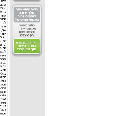
אינו 
אולם
יעילה
להשפ
אחרי
לב הש
אתר 
יחד ע
יש לר
'בדו
למנוע
השופט
החברת
על נו
על מנ
נובעת
מפגעי
הפרו 
המוטל
לפרש 
התפקי
נושאי
העביר
מתחי
לא הם
רשלנ
המאזנ