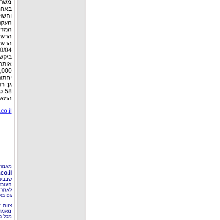
משרה
והשול
העקרו
המדינ
הרשי
הרשי
ביקש 
אותה
המאמר
co.il
מאמר 
o.il
שבבעל
העובד
לאתר 
גם בא
צוות 
מאמרי
מכל מ