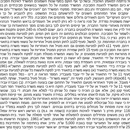
ל נרתמה למאמץ הגלובלי, ובשל כך אף הוקם בסוף שנות השמונים המשרד לאיכות הסביב
א כיום המשרד להגנת הסביבה. המשרד ממונה על כל הקשור בנושאים סביבתיים הן בפ
תי , הם בפן ההסברתי והן בפן האכיפתי. מפקחי המשרד הם "העיניים של המשרד" והם אל
עוקבים אחר המזהמים השונים עד להרשעתם בבית המשפט. ניתן להצביע על כך כי
יינים העיקריים" הינם תאגידים גדולים אשר מזהמים את הסביבה. כלל ידוע הוא כי התאגי
ישות משפטית נפרדת. על פניו נראה כי לא ניתן להגיע אל העומדים בראש התאגיד הנהני
תרות מאחורי פרגוד החברה, אך קיימים חריגים לכך בהם מורם מסך ההתאגדות כך שנית
להעמיד לדין את נושאי המשרה הרלוונטים בחברה. כיום, ישנם למעלה מ-240 חוקים ותקנו
 לשמור על הסביבה. החוקים הבולטים בתחום זה הינם חוק המים, חוק למניעת נפגעים וחו
 ניקיון. נציין כי, בכל אחד ואחד מן החוקים הנ"ל קיים סעיף מיוחד המטיל אחריות על נושא
משרה בחברה המזהמת. כך, למשל, סעיף 20כב לחוק המים מטיל אחריות על נושאי משרה בתאג
אשר זיהם, סעיף 11ג לחוק למניעת מפגים גם הוא מטיל את האחריות על נושאי משרה בתאגי
אשר זיהם את הסביבה וכן סעיף 15 לחוק שמירת הניקיון המטיל אחריות על נושאי משרה בתאגיד
ה מהוראת חוק למניעת מפגעים זו, על נושא המשרה מוטלת חובה 'לפקח ולעשות כל שנית
ת עבירות על ידי התאגיד, שאם לא יעשה כן יראוהו מפר את חובתו, ועובר עבירה. נציין כ
ר בעבירה עצמאית, היינו העומדת בפני עצמה, והיא אינה נוגעת בהכרח לשאלה, אם אמנ
ת נושא משרה בתאגיד (א) נושא משרה בתאגיד חייב לפקח ולעשות כל שניתן למניעת עבירו
לפי סעיף 11 על ידי התאגיד או על ידי עובד מעובדיו; המפר הוראה זו, דינו - כפל הקנס האמו
בסעיף 61(א)(4) לחוק העונשין; לענין סעיף זה, "נושא משרה" - מנהל פעיל בתאגיד, שותף, למע
 מוגבל, או פקיד האחראי מטעם התאגיד על התחום שבו בוצעה העבירה. (ב) נעברה עביר
לפי סעיף 11 על ידי תאגיד או על ידי עובד מעובדיו, חזקה היא כי נושא משרה בתאגיד הפר חובת
עיף קטן (א), אלא אם כן הוכיח כי עשה כל שניתן כדי למלא את חובתו. די בכך, שנוש
 לא פיקח, על מנת לראותו אחראי בפלילים. במידה ותאגיד נמצא מזהם, אזי קיימת חזקה
נושא המשרה ייראה כמי שלא קיים אחר חובתו ואז תהא האחריות על כתפיו של נושא המשר
יח כי עשה ככל שביכולתו למנוע את העבירה או להפסיק את הזיהום. מגמת המשרד להגנ
בה אינה פוסחת על מנהלים בכירים בדרגים גבוהים. דוגמה לכך ניתן למצוא בפס"ד ע.פ
1160/05 יצחק מירון נ' המשרד לאיכות הסביבה (כשמה אז. ג.מ) בו הורשע ראש עירית עפול
לים בגין מעשים ומחדלים הנוגעים להפעלתו של אתר לפינוי פסולת של העיר. בית-המשפ
הרשיע את הנאשמים בעבירות לפי החוק למניעת מפגעים, תשכ"א-1961. בעקבות הרשעתו
בית-משפט קמא על המערער קנס בגובה 5,000 ש"ח, וחייב אותו בחתימה על התחייבות ב
25,000 ש"ח להימנע מלעבור עבירה דומה משך שנתיים. יש אשר יטענו כי המדובר בקנס נמוך אש