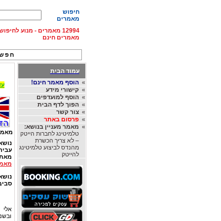
חיפוש
מאמרים
12994 מאמרים - מנוע לחיפ
מאמרים חינם
חפש 
עמוד הבית
»
הוסף מאמר חינם!
עד 15% הנחה על השכרת רכב בחו"ל, מהחברות
»
קישורי מידע
»
הוסף למועדפים
»
הפוך לדף הבית
»
צור קשר
»
פרסום באתר
»
מאמר מעניין בנושא:
מאמר
טלמיטינג לחברות הייטק
– לא צריך הכשרת
נושא
מהנדס לביצוע טלמיטינג
עביר
להייטק
מאת
מאמר
נושא
סביב
אלי ד
ובשני