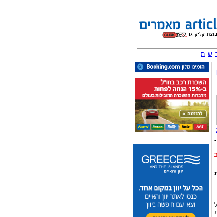
ש
ת
-
ת
ת