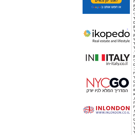
ה
ן
ו
ד
ם
ן
ת אשר
ק
י
יד
ד
.
ן
י
ם
נעברה עבירה בידי התאגיד אם לאו. לשון סעיף 11ג לחוק למניעת מפגעים, התשכ"א-1961:
ת
ר
ט
ה
ו
א
,
ה
ת
.
ה
ט
 גזר
סך
ר