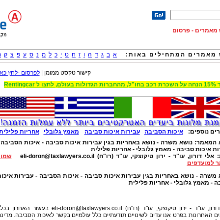
וש מאמרים - פרסום
מאמרים המתחילים באות:
א
ב
ג
ד
ה
ו
ז
ח
ט
י
כ
ל
מ
נ
ס
ע
פ
צ
ק
ר
קישור טקסט ממומן |
לפרסום -לחץ כאן
 הגדולות בעולם, לחצו ל Rentingcar
ים נוספים:
איכות הסביבה
עבירות איכות סביבה
מאמץ גלובלי
אחריות פלילית
 המאמר:
נושא משרה - נושא באחריות בגין עבירות איכות סביבה - איכות הסביבה 
ות איכות סביבה - מאמץ גלובלי - אחריות פלילית
:
אלי דורון, עו"ד - ירון טיקוצקי, עו"ד (רו"ח)
eli-doron@taxlawyers.co.il
שמור
 למועדפים
 משרה - נושא באחריות בגין עבירות איכות סביבה - איכות הסביבה - עבירות איכו
ה - מאמץ גלובלי - אחריות פלילית
ורון, עו"ד - ירון טיקוצקי, עו"ד (רו"ח)
eli-doron@taxlawyers.co.il
בעשור האחרון בכלל
ם האחרונות בפרט אנו עדים לשינויים תודעתיים כלל עולמיים בקשר לאיכות הסביבה. מדינ