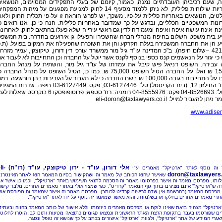
, שעם רכיביהן העובדתיים נמנה, כאמור, קיומם של בעלי התפקידים המסוימים, הנושאי
באחריות שילוחית פלילית, לא ניתן ללמוד מסעיף 14 לחוק למניעת מפגעים על מיהות המפקח
טים, הנושאים באחריות פלילית על-פיו. משכך, יש לפרש הוראה זו על-פי תכלית החוק ולאו
נות המשפטיים הכלליים, ובדגש על-כך שמדובר באחריות פלילית. הנה כי כן, אנו רואים כ
ה אינה עושה איפה ואיפה ומעמידה לדין גם ראשי עירייה שלא פעלו בהתאם לחוק. לאחרונ
ע בית משפט השלום בחיפה מנהלי חברה שהשכירו והפעילו גן אירועים בחדרה. בית המשפ
ע הן את החברה המשכירה בעלת הקרקע והן את השוכרת שהפעילה את המקום בפועל. (ת.
4210/04 –שלום חיפה). ב"כ המדינה עו"ד גיל מור ממשרד עורכי דין דורון, טיקוצקי, עמיר מזרחי
כי יגזר על הנאשמים קנס כספי בנוסף לקנס אשר יוטל על החברה וכן התחייבות לא לעבור א
 עבירה. השופט דניאל פיש קיבל את עמדתו של עו"ד גיל מור, והשתית על מנהל החבר
15,000 ₪ ואלו על החברה הטיל השופט 75,000 ₪. כמו כן, הטיל השופט על מנהל החברה 
יחתום על התחייבות בגובה 100,000 ₪ בשם החברה כי לא תעבור על העבירות בהן הורשעה. רמ
גן: רח' החילזון 12, (בית הקריסטל) טל': 03-6127446, פקס: 03-6127449 חיפה: שדרות המג
58 טל': 04-8526693 פקס: 04-8555976 רומניה: רח' סטפאן פרוטופופסקו 6 בוקרסט שאלות
 ניתן להעביר למייל:
eli-doron@taxlawyers.co.il
www.adiser.
אלי דורון, עו"ד - ירון טיקוצקי, עו"ד (רו"ח)
li-
זה נוסף לאתר "ארטיקל" מאמרים ע"י
doron@taxlawyers.c
שאישר שהוא הכותב של מאמר זה ושהקישור בסיום המאמר הוא לאתר האינטרנ
ותו, מפרסם מאמר זה אישר בפרסומו מאמר זה הסכמה לתנאי השימוש באתר "ארטיקל", וכמו כן אישר א
ה ש"ארטיקל" אינם מציגים בתוך גוף המאמר "קרדיט", כפי שמצוי אולי באתרי מאמרים אחרים, מלבד קישו
מפרסם המאמר (בהרשמה אין שדה לרישום קרדיט לכותב). מפרסם מאמר זה אישר שמאמר זה מפורסם אול
תרי מאמרים אחרים בחלקו או בשלמותו, והוא מאשר שמאמר זה נוסף על ידו לאתר "ארטיקל".
"ארטיקל" מצהיר בזאת שאינו לוקח או מפרסם מאמרים ביוזמתו וללא אישור של כותב המאמר בהווה ובעתיד
ם שפורסמו בעבר בתקופת הרצת האתר הראשונית ונמצאו פגומים כתוצאה מטעות ותום לב, הוסרו לחלוטי
אגרי המידע של אתר "ארטיקל", ולצוות "ארטיקל" אישורים בכתב על כך שנושא זה טופל ונסגר.