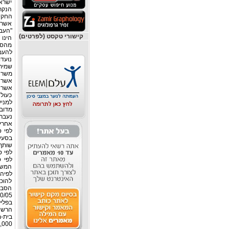
ישרא
הנקר
החקיק
אשר 
"העבר
קישורי טקסט (לפרטים)
הינו 
מהסת
נועדו
שמירת
כעול
למניע
מדוב
אחריו
שותף
לפי ס
המשרה
לפיה 
להוכ
הסבי
בפלי