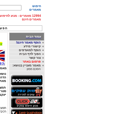
חיפוש
מאמרים
12994 מאמרים - מנוע לחיפ
מאמרים חינם
חפש 
עמוד הבית
»
הוסף מאמר חינם!
עד 15% הנחה על השכרת רכב בחו"ל, מהחברות
»
קישורי מידע
»
הוסף למועדפים
»
הפוך לדף הבית
»
צור קשר
»
פרסום באתר
»
מאמר מעניין בנושא:
מאמר
הסכם ממון
נוש
הדהט
מאת
תמצי
יעקב
תמצית
רכיבי