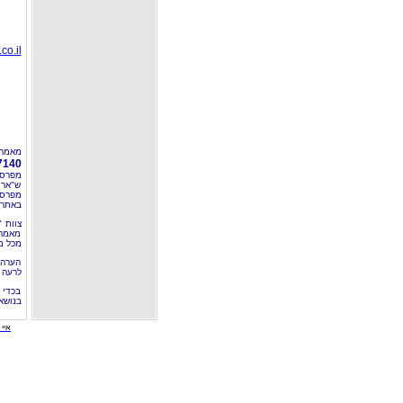
co.il
מאמר 
7140
מפרסם
ש"ארט
מפרסם
באתרי
צוות 
מאמרי
מכל מ
הערה 
לרעה ב
בכדי 
בנושא
איי י