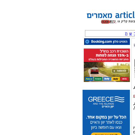
ש
ת
,
,
סטרואידים אנבולים, הדהטוקסיפיקציה, שרירים, פיתוח גוף, תזונה, חלבונים, Steroids,
ת
ם