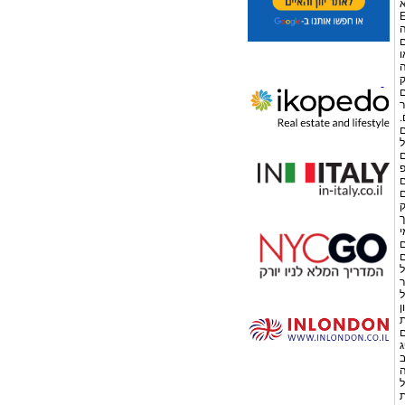
א
 המלא בהשוואה לקמח הלבן מכיל יותר ויטמינים מקבוצת B-קומפלקס, ויטמין E
מאה ה- 19 הייתה
נם
ו
ה
ק
 סיבים
ר
.
ם
ל
ם
פ
ם
ם
ק
ך
י
ם
ם
ל
ר
ל
ן
ת
ם
ג
ורכב
ה
ל
ת