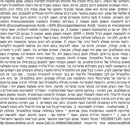
היות והשילוב של ויטמין C עם ברזל מעלה את זמינותו הביולוגית לקליטה בגופנו. שומן מוקשה אינ
 היות ושומנים מוקשים הינם במצב טרנס, אשר בגופנו מגבירים את רמות הכולסטרול ויוצרי
 נוספים. שומן טרנס הוא שומן שנוצר מעיבוד וחמצון של שומן צמחי (רב בלתי רווי), כלומ
וקלקול של שומן. הוא נמצא במוצרי מזון רבים שהפכו להיות מנוזליים למוצקים, כגון: ממתקי
לסוגיהם השונים. אומגה 3 מצוי בדגים מאזורים קרים. חשוב לציין כי הדגים הינם אחד המקורו
היחידים לחומצות השומן מסוג אומגה 3 בצורתם הסופית כחומצה אקוסאפנטנואית וחומצ
דוקוסאהקסנואית או בקיצור: (Eicosapentaenoic Acid) EPA ו- () DHA
באגוזי מלך יש גם כן מחוצמצות השומן \ אומגה 3, אך בצורת חומצה אלפא לינולנית, אשר בתו
מומרת לחומצות השומן הנ"ל (EHA ו- EPA). חוצות השומן מסוג אומגה 3 טובים לבריאות ה
מניעת סרטן, ללב וכו'. הן בעלות פעילות אנטי-דלקתית. בעת בישול ירקות ויטמין C נהרס. 
אוכל ירקות ופירות מומלץ ליטול כדור של ויטמין C. שומנים לא רווים בעיקר מהצומח חוץ מש
. סויה, קנולה, חמניות, תירס וכו'. אסור להרבות בהם היות והן גורמות לתגובות דלקתיות
ם המומלצים הם שמן זית ושמן קנולה, אבוקדו, אגוזים שקדים וכו'. חשוב לציין כי מרגרינ
 צמחי אינם בריאים, מומלץ לטגן ביצה בשמן זית. כל זאת היות והמרגרינה שמקורה בשמ
 אשר אינו מכיל כולסטרול, אמורה להיות מוצקה בטמפרטורת החדר. לשם כך מדעני
ים בתהליך של הרווית מימנים, אך השומן הצמחי הופך למוצק! בבצק פילו אין מרגרינה ולכ
 בהשוואה לסוגי בצק המכילים מרגרינה וכו'. מסיבה הנ"ל גלידה משומן צמחי אינה מומלצת
וסף שחשוב לציין, הוא כי בכל שמן אין כולסטרול (היות ומקורו בעולם הצומח) אם רושמים שמ
ולסטרול אין לכך משמעות!? ולדעתי יש בכך הנטייה להטעיית הציבור... אם כבר אז כבר
עדיפה על מרגרינה!!! היות והחמאה אכן מכילה שומנים רווים וכולסטרול, אך היא אינ
 שינויים כימיים, כדוגמת המרגרינה שאינה מכילה כולסטרול (אך מכילה הרבה שומן טראנס)
אם בכל זאת רוצים מרגרינה Vicol אינה מרגרינה מזיקה. היות והיא מופקת משמן זית / קנולה
 מומלצים: אבן הפינה - בתחום פיתוח הגוף ספורטולוגיה - המדריך לספורטאי סטרואידים כ
צית לדעת? ולא העזת לשאול! יעקב עזרא, מומחה לרפואה נטורופטית, תזונאי ומאמן כושר
קב עזרא הינו מרצה במכון מור (לאוסטאופורוזיס) ובבית הספר להסמכות מאמנים של וינגייט 
באוניברסיטת ת"א (אימונים לפיתוח הגוף ותזונה). כתב את הספרים: 1. אבן הפינה בתחום פ
הגוף. 2. ספורטולוגיה - המדריך לספורטאי. 3. סטרואידים-כל מה שרצית לדעת? ולא העזת לשאו
ליניקה לרפואה נטורופטית ונותן שרותים: * טיפול במחלות שונות (כולסטרול, מחלות לב
 ועוז...). * דיאטות הרזייה ועיצוב הגוף. * פיתוח גוף - עיצוב וחיטוב הגוף. לפגישת יעו
בקליניקה: 0528567140 * מנהל האתר: ארגון הבריאות והכושר. ארגון הבריאות והכושר הישראלי 
www.healthnfit.org אתר הדיאטות http://www.dietme.co.il/ www.2all.co.il/Web/Sites/diet