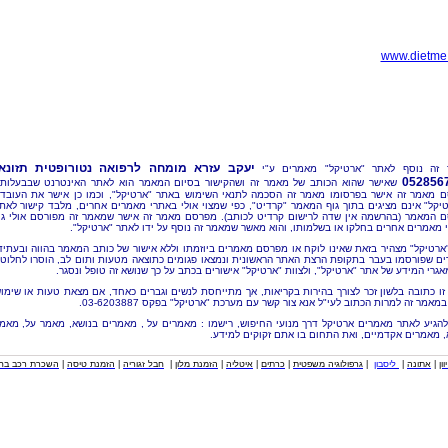
www.dietme.
יעקב עזרא מומחה לרפואה נטורופטית תזונאי
זה נוסף לאתר "ארטיקל" מאמרים ע"י
052856
שאישר שהוא הכותב של מאמר זה ושהקישור בסיום המאמר הוא לאתר האינטרנט שבבעלותו
 מאמר זה אישר בפרסומו מאמר זה הסכמה לתנאי השימוש באתר "ארטיקל", וכמו כן אישר את העובד
יקל" אינם מציגים בתוך גוף המאמר "קרדיט", כפי שמצוי אולי באתרי מאמרים אחרים, מלבד קישור לאת
 המאמר (בהרשמה אין שדה לרישום קרדיט לכותב). מפרסם מאמר זה אישר שמאמר זה מפורסם אולי ג
 מאמרים אחרים בחלקו או בשלמותו, והוא מאשר שמאמר זה נוסף על ידו לאתר "ארטיקל".
"ארטיקל" מצהיר בזאת שאינו לוקח או מפרסם מאמרים ביוזמתו וללא אישור של כותב המאמר בהווה ובעתיד
ם שפורסמו בעבר בתקופת הרצת האתר הראשונית ונמצאו פגומים כתוצאה מטעות ותום לב, הוסרו לחלוטי
אגרי המידע של אתר "ארטיקל", ולצוות "ארטיקל" אישורים בכתב על כך שנושא זה טופל ונסגר.
זו כתובה בלשון זכר לצורך בהירות בקריאות, אך מתייחסת לנשים וגברים כאחד, אם מצאת טעות או שימו
מאמר זה למרות הכתוב לעי"ל אנא צור קשר עם מערכת "ארטיקל" בפקס 03-6203887.
להגיע לאתר מאמרים ארטיקל דרך מנועי החיפוש, רישמו : מאמרים על , מאמרים בנושא, מאמר על, מאמ
, מאמרים אקדמיים, ואת התחום בו אתם זקוקים למידע.
וון
|
אתונה
|
ליסבון
|
גרפולוגיה משפטית
|
כרתים
|
איטליה
|
הזמנת מלון
|
חבל זגוריה
|
הזמנת טיסה
|
השכרת רכב בחו