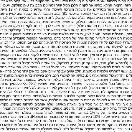
ים אם כי בדרגות שונות. קמח חום (או קמח מלא) בריא יותר מקמח לבן - אכן קמח מלא ברי
יותר, היות והקמח
וסיבים תזונתיים אשר מסדירים את פעילות מערכת העיכול. והרי שידוע כי ב
שכיחות גבוהה למחלת הברי-ברי (מחסור בויטמין B1) עקב המעבר לקמח לבן. חשוב לציין שיש
ם המכילים או המורכבים מקמח מלא ו/או לבן. למשל, לחם מחיטה מלאה לעומת לחם לבן, א
 מחיטה מלאה לעומת פסטה רגילה, או מוצאי מאפה מחיטה מלאה לעומת מוצרי מאפ
 לבנה וכו'... אורז חום (או אורז מלא) בריא יותר מאורז לבן - בדומה לקמח המלא שלא זוק
מרכיבי התזונה החשובים שלו לבריאותנו. כך גם האורז המלא מכיל יותר ויטמיני B-קמפלקס,
יים, ומינרלים שונים. חשוב לציין, כי מזונות מלאים שאינם העובדים נספגים באופן איטי יות
עשה הם גורמים לעלייה מתונה יותר של הסוכר בדם, בהשוואה למזונות מעובדים ומזוקקים
לשדרג קמח לבן על ידי הוספת קטניות על הפרוסה לדוגמא: לחם לבן עם חומוס, אורז לבן ע
. כך למעסה נמתן את שחרור האנרגיה מהמזון למחזור הדם, ונגביר את ערכם הביולוגי ש
י המזון. אחרי שמכינים חביתה מומלץ לשטוף ידיים לפני שאוכלים (בגלל הסלמונלה). ויטמיני
ממעבדה כי המינון ידוע ואין חומרי לוואי נוספים. אם מחפשים ליקופן רסק עגבניות וקטשו
ת על עגבניות טריות כי הנ"ל מרוכזים יותר. צבעי מאכל שמופקים מחומרים טבעיים אינ
ם (לדוגמא: סלק, תרד, בטא קרוטן, כורכום, פפריקה), בהשוואה לצבעי מאכל סינטטיים שוני
שויים לגרום לתופעות לוואי שונות. לדוגמא: צבע מאכל טטרזין - אשר צובע את שקדי המר
, עשוי להחריף אלרגיות ואסטמה. חלב עיזים וגבינת עיזים אינם בריאים יותר מחלב פרה - א
ים יותר לעיכול ופחות אלרגניים, בהשוואה למוצרי חלב. חלב בעיקרון בריא הכמות מתונה למ
 רגיש. מזונות אורגניים בריאים יותר - בשל תכולת הריסוסים במזונות שאינם מגידולי
יים. בישול בכלי פלסטיק במיקרו משחרר הורמונים ואינו מומלץ (כולל כלי פלסטיק שרשו
 שמתאימים לחימום במיקרו). להחליף כלי פלסטיק לאחר תקופה. לא לחמם בקרמיקה כי יכו
 עופרת שמזיקה לנו. אלומיניום יכול לגרום לאלצהיימר - היות ונתגלה כי בחולי אלצהיימ
ות לאחר המוות, נמצאו במוח משקעי חלבונים הקשורים לאלומיניום. תפוח אדמה ירוק מכי
רעיל ואינו בריא למאכל. עגבניות מוחמצות אינן מומלצות, שאר המוחמצים בסדר. ?! מלפפו
ם איך ערך תזונתי רב אך מכיל מים (לאלה מאיתנו שלא אוהבים לשתות מומלץ). מקורו
ם לברזל: ברזל קיים בשומשום, טחינה, גרעינים, אגוזים, שקדים. למרות כי המקורות הצמחיי
לברזל נספגים בשיעור של כ- 1% בקירוב, וזאת בהשוואה לברזל שמקורו בעולם החי אשר נספ
השיעור גבוהה יותר של כ- 10% בקירוב, זאת הודות לתרכובות הם (Heme). מבחינה כימית מ
מבנה טבעתי שבמרכזו אטום ברזל. בישול בסירי ברזל תורם להוספת ברזל. זאת הסיב
 היו פחות מקרי אנמיה מחסר ברזל, היות והשימוש בסירי ברזל היה שכיח. על מנת שהברז
 טוב יותר יש לשתות מיץ תפוזים או לאכול סלט לאחר שאכלנו מזונות שעשירים בברזל. זא