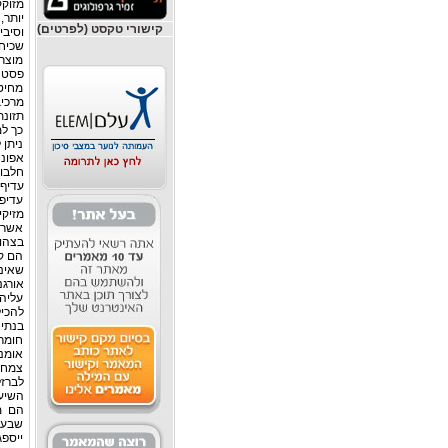
מזוקק
קישורי טקסט (לפרטים)
מוצרי
פסטה
מחיטה
תזונת
כך למ
ניתן 
אפונה
חלבונ
עדיף 
עדיפו
מזיקי
אשר ע
בצהוב
הם קל
שאינו
אורגנ
עליהם
להכיל
בנתיח
חומר 
אומנ
צמחיי
הם מ
שבעבר
ייספג