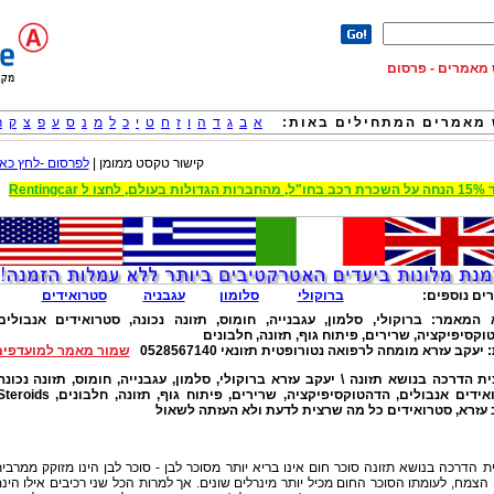
וש מאמרים - פרסום
מאמרים המתחילים באות:
א
ב
ג
ד
ה
ו
ז
ח
ט
י
כ
ל
מ
נ
ס
ע
פ
צ
ק
ר
קישור טקסט ממומן |
לפרסום -לחץ כאן
 הגדולות בעולם, לחצו ל Rentingcar
ים נוספים:
ברוקולי
סלומון
עגבניה
סטרואידים
א המאמר:
ברוקולי, סלמון, עגבנייה, חומוס, תזונה נכונה, סטרואידים אנבולים
וקסיפיקציה, שרירים, פיתוח גוף, תזונה, חלבונים
:
יעקב עזרא מומחה לרפואה נטורופטית תזונאי 0528567140
שמור מאמר למועדפים
ת הדרכה בנושא תזונה \ יעקב עזרא ברוקולי, סלמון, עגבנייה, חומוס, תזונה נכונה
 עזרא, סטרואידים כל מה שרצית לדעת ולא העזתה לשאול
 הדרכה בנושא תזונה סוכר חום אינו בריא יותר מסוכר לבן - סוכר לבן הינו מזוקק ממרבי
 הצמח, לעומתו הסוכר החום מכיל יותר מינרלים שונים. אך למרות הכל שני רכיבים אילו הינ