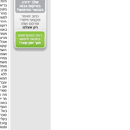
בריא.
נזקים
מהרס 
קוקוס
השמני
ושומן
צמחי
משתמש
מומלץ
פרט נ
ללא כ
חמאה 
עוברת
ספרים
מה שר
מר יע
בעל ק
סוכרת
kobi