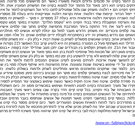
ם להמר בקזינו על סכומים גדולים ולצאת משעריו כאשר הם מרוששים מכל פרוטה. מגוו
קים בקזינו הוא רחב מאוד וכל מהמר יוכל למצוא בקזינו את המשחק המעניין אותו. חל
י הקזינו הם: • רולטה- משחק שבו גלגל שמטילים לתוכו כדור ועל השחקנים להמר על איז
מספר ייפול הכדור. קיימות שתי רולטות: אחת נקראת רולטה אמריקאית והיא בעל
והרולטה השנייה הנקראת רולטה אירופאית והיא בעלת 37 מספרים. • פוקר – למשחק זה מס
ות והגרסה המקובלת ביותר בבתי הקזינו היא "טקסס הולדם". המטרה בפוקר מסוג טקס
ם היא ליצור את היד החזקה ביותר המורכבת מחמישה קלפים מתוך שני קלפים אישיי
שה קלפים ציבוריים. זהו משחק הדורש מעבר למזל גם יכולת לקרוא אנשים לפי מהלכיה
הגותם וגם נדרש במשחק זה ידע בהסתברות לקבלת ידיים וקלפים שונים. כל אלה הפכו א
 למשחק אהוב בקזינו שאנשים מסוגלים לשחק בו שעות רבות. • בלק ג'ק – זהו משחק קלפי
שגם הדילר הוא משתתף פעיל בו.המטרה במשחק זה היא להגיע קרוב ככל האפשר ל21 
לא לעבור את ה21. זהו משחק הקלפים בין הבודדים שבו יתכן מצב שהדילר יזכה בקופה. • בנוס
בקזינו מגוון רחב של מכונות מזל שהסיכוי לזכות בהן הוא נמוך מאוד אך אנשים רבים משחקי
כיוון שהן קלות לשימוש ולא צריך להשקיע בהן זמן כמו בפוקר או בלק ג'ק שהם משחקי קלפי
לים להמשך שעות ארוכות. לעיתים מגיעים לקזינו אנשים המנסים לרמות ולהפר את חוק
ים על ידי שימוש בשיטות שונות ומגוונות. אחת מהשיטות היא שיתוף פעולה סמוי בין שנ
ים, כלומר שני שחקנים מתארגנים מראש ומחליטים לשחק ולרמות בשולחן כלשהו. כד
ל את סיכוייהם לנצח במשחקי קלפים כמו פוקר הם קובעים ביניהם סימן מוסכם שיודיע ע
 של קלף מסוים. ישנה שיטה נוספת לרמאות בקזינו המשמשת בעיקר במשחק הבלק ג'ק והי
ת ספירת קלפים. שיטה זאת אינה חוקית כאשר נעשה שימוש באמצעי עזר המסייע לספיר
ידו של מערך האבטחה בקזינו למנוע רמאויות ושימוש במכשירים מסוג זה. כיום השתכלל
ת האבטחה של בתי הקזינו, בכל קזינו קיים חדר בקרה שבו צופים ראשי מערך האבטח
ויותיהם של כל האנשים הנמצאים בקזינו וכל פינה בקזינו מתועדת על ידי מערך של מצלמו
ללות. בנוסף קיים במחשבי הקזינו מאגר תמונות של אנשים שנתפסו בעבר מרמים ועובד
ו מתודרכים כיצד לזהות רמאויות ואנשים המעוררים חשד. כיום קיימים מספר בתי קזינו ג
 האינטנרט שבהם יותר נוח לשחק מכיוון שלא צריך להתרחק מהכסא על מנת להרוויח בה
בישראל קיימות מחלוקות רבות לגבי בנייתו של קזינו חוקי שיהווה מוקד משיכה לתיירים מרחב
.
www.xn--5dblgqc9ckcgk