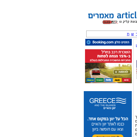
ש
ת
ך
ם
ת
ם
ם