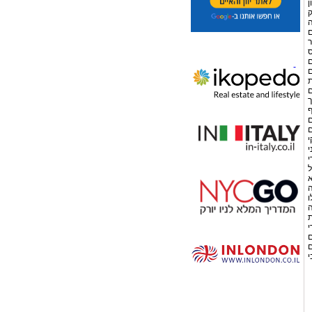
ן
ק
ה
ת 38 מספרים
פר
ס
ם
ם
ת
ם
נקודות אך
ף
ם
ם
י
י
י
ל
א
ה
ו
ה
ת
י
ם
ם
י