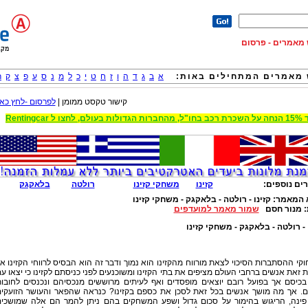
וש מאמרים - פרסום
מאמרים המתחילים באות:
א
ב
ג
ד
ה
ו
ז
ח
ט
י
כ
ל
מ
נ
ס
ע
פ
צ
ק
ר
קישור טקסט ממומן |
לפרסום -לחץ כאן
 הגדולות בעולם, לחצו ל Rentingcar
ים נוספים:
קזינו
משחקי קזינו
רולטה
בלאקגק
 המאמר:
קזינו - רולטה - בלאקגק - משחקי קזינו
:
מנור חסם
שמור מאמר למועדפים
 - רולטה - בלאקגק - משחקי קזינו
וקי ההסתברות הסיכוי לצאת מורווח מהקזינו הוא נמוך ודבר זה הוא הבסיס לרווחי הקזינו א
 זאת אנשים ברחבי העולם מציפים את בתי הקזינו ומשוכנעים לפני כניסתם לקזינו כי יצאו ע
 בכיסם אך בפועל רובם יוצאים מופסדים ואף לעיתים מרוששים מנכסיהם ונכנסים לחובו
ים. אך מה מושך אנשים בכל זאת לסכן את כספם בקזינו? כנראה שהפאר והעושר הזועקי
פינה, הריגוש בהימור על סכום גדול ושפע המשחקים בהם ניתן להמר הם אלה שמושכי