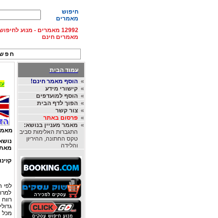
חיפוש
מאמרים
12992 מאמרים - מנוע לחיפ
מאמרים חינם
חפש 
עמוד הבית
»
הוסף מאמר חינם!
עד 15% הנחה על השכרת רכב בחו"ל, מהחברות
»
קישורי מידע
»
הוסף למועדפים
»
הפוך לדף הבית
»
צור קשר
»
פרסום באתר
»
מאמר מעניין בנושא:
מאמר
התגברות האלימות סביב
טקס החתונה, ההיריון
נושא
והלידה
מאת
קזינו
לפי ח
למרות
רווח
גדול
מכל 