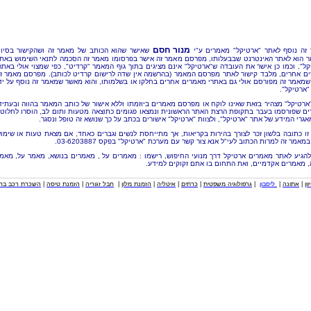
מנור חסם
זה נוסף לאתר "ארטיקל" מאמרים ע"י
שאישר שהוא הכותב של מאמר זה ושהקישור בסיו
 הוא לאתר האינטרנט שבבעלותו, מפרסם מאמר זה אישר בפרסומו מאמר זה הסכמה לתנאי השימוש באת
קל", וכמו כן אישר את העובדה ש"ארטיקל" אינם מציגים בתוך גוף המאמר "קרדיט", כפי שמצוי אולי באתר
ם אחרים, מלבד קישור לאתר מפרסם המאמר (בהרשמה אין שדה לרישום קרדיט לכותב). מפרסם מאמר ז
שמאמר זה מפורסם אולי גם באתרי מאמרים אחרים בחלקו או בשלמותו, והוא מאשר שמאמר זה נוסף על יד
"ארטיקל".
"ארטיקל" מצהיר בזאת שאינו לוקח או מפרסם מאמרים ביוזמתו וללא אישור של כותב המאמר בהווה ובעתיד
ם שפורסמו בעבר בתקופת הרצת האתר הראשונית ונמצאו פגומים כתוצאה מטעות ותום לב, הוסרו לחלוטי
אגרי המידע של אתר "ארטיקל", ולצוות "ארטיקל" אישורים בכתב על כך שנושא זה טופל ונסגר.
זו כתובה בלשון זכר לצורך בהירות בקריאות, אך מתייחסת לנשים וגברים כאחד, אם מצאת טעות או שימו
מאמר זה למרות הכתוב לעי"ל אנא צור קשר עם מערכת "ארטיקל" בפקס 03-6203887.
להגיע לאתר מאמרים ארטיקל דרך מנועי החיפוש, רישמו : מאמרים על , מאמרים בנושא, מאמר על, מאמ
, מאמרים אקדמיים, ואת התחום בו אתם זקוקים למידע.
וון
|
אתונה
|
ליסבון
|
גרפולוגיה משפטית
|
כרתים
|
איטליה
|
הזמנת מלון
|
חבל זגוריה
|
הזמנת טיסה
|
השכרת רכב בחו