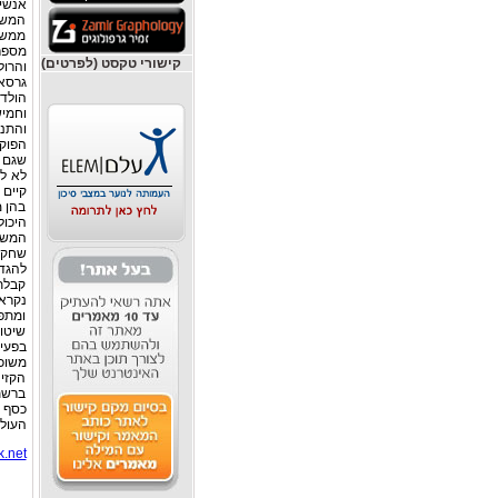
אנשי
המשח
ממשחק
קישורי טקסט (לפרטים)
גרסא
הולד
וחמי
והתנ
הפוקר
קיים 
בהן מ
היכו
המשחק
שחקנ
להגדי
קבלתו
נקרא
ומתפק
שיטו
בפעיל
משוכ
הקזינ
ברשת
כסף ו
העולם
.net/