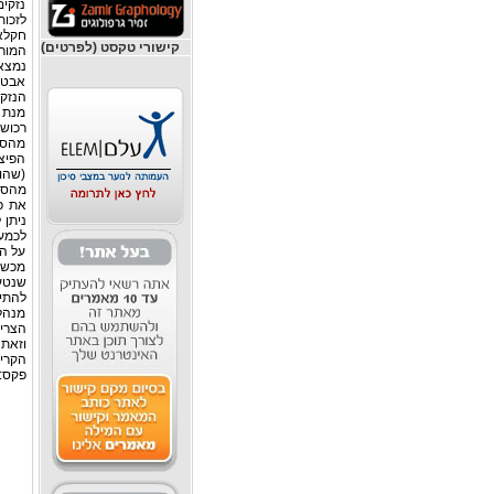
נזקים
לזכו
חקלאי
קישורי טקסט (לפרטים)
המור
נמצא
אבטי
הנזקי
מנת 
רכוש,
מהסכ
הפיצ
(שהוא
מהסכ
את פ
ניתן
לכמעט
על הה
מכשיר
שנטע
להתי
מנהל 
הצריכ
פקס: 04-8555976 שאלות לגבי המאמר ניתן להעבי