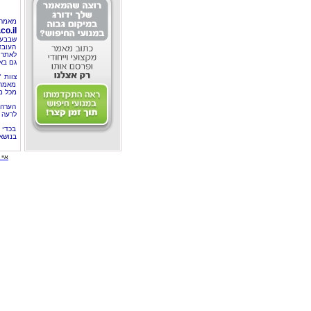
מאמר 
o.il
שבבעל
העובד
לאתר 
גם בא
צוות 
מאמרי
מכל מ
הערה 
לרעה ב
בכדי 
בנושא
איי י