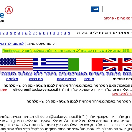
וש מאמרים - פרסום
מאמרים המתחילים באות:
א
ב
ג
ד
ה
ו
ז
ח
ט
י
כ
ל
מ
נ
ס
ע
פ
צ
ק
ר
קישור טקסט ממומן |
לפרסום -לחץ כאן
 הגדולות בעולם, לחצו ל Rentingcar
ים נוספים:
מיסים
רשויות המס
מס רכוש
מלחמה
 המאמר:
האם המלחמה באמת נגמרה? מלחמת לבנון השניה - מס רכוש - מלחמה
:
אלי דורון, עו"ד - ירון טיקוצקי, עו"ד (רו"ח)
eli-doron@taxlawyers.co.il
שמור
 למועדפים
המלחמה באמת נגמרה? מלחמת לבנון השניה - מס רכוש - מלחמה
ורון, עו"ד - ירון טיקוצקי, עו"ד (רו"ח)
eli-doron@taxlawyers.co.il
מבחינה צבאית, מלחמת
 השניה אמנם הסתיימה ואולם אבל עבור חלק מבעלי העסקים והחקלאים בצפון, היא עדיי
מה. רבות כבר דובר על הנזק שגרמה המלחמה בקיץ האחרון לפרנסתם של תושבי הצפון, וע
, אשר הם מנהלים, לא אחת, מול אנשי מס רכוש, מתוך מטרה לקבל פיצוי הולם עבור אות