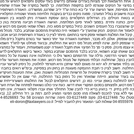
. אחת הדוגמאות לכך מצויות בעררים שאותם נדרשים בעלי עסקים וחקלאים להגיש על מנ
ת בפיצוי על הנזקים שנגרמו להם בתקופת המלחמה. כך למשל במקרה של אגודה שתופי
ת מסויימת, אשר הגישה ערר ע"י בא כוחה עו"ד יריב שפרונג, ממשרדנו. האגודה השיתופית
כבת מישובים בגליל המערבי, ספגה נזקים כבדים בעקבות הלחימה מאחר ושטחיה החקלאיי
ו בטווח הטילים. בין הגידולים החקלאיים בהם עוסקת האגודה ניתן למצוא בין השאר
חים, כותנה ותירס. בסמוך לאחר סיום המלחמה, הגישה האגודה תביעה מרוכזת בגין כ
ם שהצטברו בכל הענפים השונים. כרגיל במקרים מסוג כזה, נשלח שמאי מטעם מס רכוש ע
לאמוד את הנזקים. הנזק שהוערך ע"י השמאי היה כמחצית מהסכום שנתבע, בלבד. מנהל מ
 קיבל את המלצת השמאי ופסק פיצוי בהתאם. מיותר לציין כי באגודה השיתופית הביעו אכזב
ום שנפסק. אולם, לא מכבר, הופתעה האגודה עוד יותר כאשר עוד בטרם נתקבל בידם מלו
וי שנפסק להם, שינה לפתע מנהל מס רכוש את החלטתו, ובניגוד מוחלט אף לחוו"ד השמא
 עצמו מינה), פסק כי סך כל הפיצוי אותו תקבל האגודה יקטן משמעותית, ויעמוד על כמחצי
ום שאותו קבע השמאי, וכרבע בלבד מהסכום שנתבע במקור. כאשר ביקשו החקלאים לדע
שר השינוי הדרמטי, גדלה עוד תדהמתם כאשר גילו כי ההחלטה אינה נשענת על כל נימוק
 להבין בנקל, שהחלטה הבלתי מנומקת של מנהל מס רכוש, הפכה את משימת הערעור עליה
 בלתי אפשרית. לא יהא זה מוגזם לומר שיתכן והיא תטרפד לחלוטין, כל ניסיון לערעור עניינ
חלטה. חשוב לציין כי חובת ההנמקה מעוגנת הן בחוק והן בפסיקה, ובימ"ש רואים בחובה ז
 חשוב לצורך ביקורת שיפוטית על הרשויות המנהליות השונות. ואכן, אחת הטענות העיקריו
נו בערר שהוגש, הייתה שמאחר ואין כל נימוק בצד ההחלטה, הרי שגם אין כל אפשרו
יחס להחלטה באופן ענייני. כמו כן, דורשים החקלאים לבטל את החלטתו השערורייתית ש
מס רכוש, ולפצותם בסכום המקורי אותו דרשו. כעת עיני כולנו נשואות לפתחה של ועדת הער
ה לדון בתיק. די בהגיון בריא כדי להבין שכל התהליך אותו עברו חקלאי האגודה, אינו תקין
וזאת אף ללא צורך להכנס לשאלה מהו סכום הפיצוי המגיע להם. רמת גן: רח
הקריסטל) טל': 03-6127446, פקס: 03-6127449 חיפה: שדרות המגינים 58 טל': 693
ר למייל:
eli-doron@taxlawyers.co.il