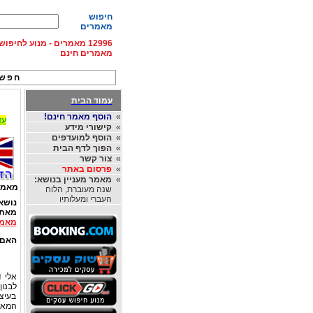
חיפוש
מאמרים
12996 מאמרים - מנוע לחיפ
מאמרים חינם
חפש 
עמוד הבית
»
הוסף מאמר חינם!
עד 15% הנחה על השכרת רכב בחו"ל, מהחברות
»
קישורי מידע
»
הוסף למועדפים
»
הפוך לדף הבית
»
צור קשר
»
פרסום באתר
»
מאמר מעניין בנושא:
מאמר
שנה מעוברת, הלוח
העברי ומעלותיו
נושא
מאת
מאמר
האם 
אלי ד
לבנון
בעיצו
המאבק