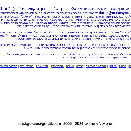
אלי דורון, עו"ד - ירון טיקוצקי, עו"ד (רו"ח)
li-
זה נוסף לאתר "ארטיקל" מאמרים ע"י
doron@taxlawyers.c
שאישר שהוא הכותב של מאמר זה ושהקישור בסיום המאמר הוא לאתר האינטרנ
ותו, מפרסם מאמר זה אישר בפרסומו מאמר זה הסכמה לתנאי השימוש באתר "ארטיקל", וכמו כן אישר א
ה ש"ארטיקל" אינם מציגים בתוך גוף המאמר "קרדיט", כפי שמצוי אולי באתרי מאמרים אחרים, מלבד קישו
מפרסם המאמר (בהרשמה אין שדה לרישום קרדיט לכותב). מפרסם מאמר זה אישר שמאמר זה מפורסם אול
תרי מאמרים אחרים בחלקו או בשלמותו, והוא מאשר שמאמר זה נוסף על ידו לאתר "ארטיקל".
"ארטיקל" מצהיר בזאת שאינו לוקח או מפרסם מאמרים ביוזמתו וללא אישור של כותב המאמר בהווה ובעתיד
ם שפורסמו בעבר בתקופת הרצת האתר הראשונית ונמצאו פגומים כתוצאה מטעות ותום לב, הוסרו לחלוטי
אגרי המידע של אתר "ארטיקל", ולצוות "ארטיקל" אישורים בכתב על כך שנושא זה טופל ונסגר.
זו כתובה בלשון זכר לצורך בהירות בקריאות, אך מתייחסת לנשים וגברים כאחד, אם מצאת טעות או שימו
מאמר זה למרות הכתוב לעי"ל אנא צור קשר עם מערכת "ארטיקל" בפקס 03-6203887.
להגיע לאתר מאמרים ארטיקל דרך מנועי החיפוש, רישמו : מאמרים על , מאמרים בנושא, מאמר על, מאמ
, מאמרים אקדמיים, ואת התחום בו אתם זקוקים למידע.
וון
|
אתונה
|
ליסבון
|
גרפולוגיה משפטית
|
כרתים
|
איטליה
|
הזמנת מלון
|
חבל זגוריה
|
הזמנת טיסה
|
השכרת רכב בחו
ארטיקל
מאמרים
2024 - 2006
clickgoseo@gmail.com