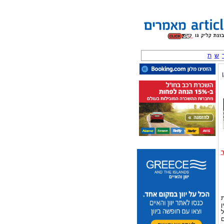
ש
ת
ן
ל
ם