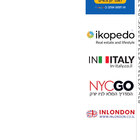
ת
ת
,
ם
,
ל
ל
ס
ה
א
י
ת
ת
!
,
י
ו
ת
ת
ל
ר
,
' החילזון 12, (בית
04-8526