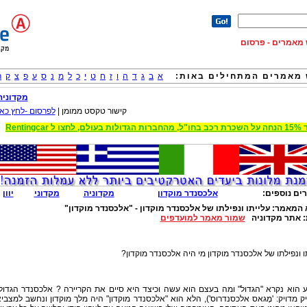
וש מאמרים - פרסום
מאמרים המתחילים באות:
א
ב
ג
ד
ה
ו
ז
ח
ט
י
כ
ל
מ
נ
ס
ע
פ
צ
ק
ר
מקדוניה
קישור טקסט ממומן |
לפרסום -לחץ כאן
 הגדולות בעולם, לחצו ל Rentingcar
ים נוספים:
אלכסנדר מוקדון
מקדוניה
מקדוני
יוון
 המאמר:
עלייתו ונפילתו של אלכסנדר מוקדון - "אלכסנדר מוקדון"
:
אתר מקדוניה
שמור מאמר למועדפים
ו ונפילתו של אלכסנדר מוקדון מי היה אלכסנדר מוקדון?
 הוא נקרא "הגדול" ומה בעצם הוא עשה וכיצד היא סיים את הקריירה ? אלכסנדר הגדו
 מדויק: 'מֶגאס אלכסנדרוס'), הלא הוא "אלכסנדר מוקדון" היה מלך מוקדון ונחשב למצבי