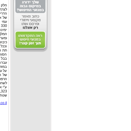
חלק 
לצרף 
הדריש
של אל
עמי 
0
ימינו
המלך,
ומערב
כיבוש
וככל 
תת ה
הסוחף
בבל 
עברו 
במזרח
על עצ
הרפור
לשחרר
ע"י א
שטח האימ
o.il