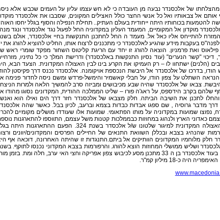
מהצלחתו של אלכסנדר נבעה מן העובדה כי לא חש עצמו עליון על העמים שכבש אלא ניס
אותם אל צבאותיו ואל כל אנשי החצר כולל האצילים המקונים, שסבבו את אלכסנדר מוקדון
ה להטמעות בכוחותיו היתה ייחודית בעולם העתיק.. תחילת הנפילה והסוף בגלל יחסו האוה
כסנדר מוקדון אל המקומיים, המעמד העליון במקדוניה החל לפעול נגד אלכסנדר ונגד מנה
המזרח להתייחס אליו כאל אל. מעמד ה החל לחתכנן התנקשות בחיי אלכסנדר, אולם בשנ
33 לפנה"ס בעקבות מידע שהגיע לאלכסנדר כי מתכננים לרצוח אותו, החליט להוציא להורג את י
 פילאוס ואת פרמניון. הוצאה להורג זו יחד עם הריגת קליטוס השחור מפקד שומרי ראש ש
 דיכוי "קשר הנערים" (עוד נסיון התנקשות באלכסנדר) ודרישת המלך כי כל נתיניו, מזרחיי
ים (הלנים) ישתחוו לו – רק העמיקו את הקרע בינו לבין האצולה המקדונית. הצעד הבא, הי
 הודו, בדרכו של אלכסנדר אל היבשת הנכספת אויקומנה. אלכסנדר נכנס דרך פקיסטן להוד
הנראה השתלט על צפון הודו, על חבלי קאשמיר והימשל-פרדש ומשם ניסה לחדור פנימה א
יבשת. צבאו של אלכסנדר שהיה שבע מכיבושים ומביזה סרב להמשיך הלאה ולמרות הניצחו
 שלהם בקרב הידספס, על ראג'ה פורו – שליט הממלכה ההודית, המקדונים נסוגו מהודו א
והחלו לתכנן את השיבה הביתה. חלק מצבאו של אלכסנדר חזר דרך הים ואילו הוא ואנשי
דרך מדבר גרוסיה , שם ספגו אבדות כבדות בצמא וברעב, לכיון בבל. כאשר שהה אלכסנד
, נפוצו שמועות במקדוניה על מותו הפתאומי. שמועות אלו שעודדו מושלים מקומיים להכרי
מם כאדוני הארץ ולנהוג במחוזות כבממלכות קטנות משל עצמם, התווספו להתארגנות נוספ
של האצולה המקדונית למיגור שלטונו ש/ל אלכסדר בשנת 324. הפעם ההתארגנות היתה ב
מות שהנהיג בצבא ובכללן השוואת התנאים של החיילים הפרסים והמקדונים/יוונים ורצונ
 חלק מלוחמיו המקדונים הוותיקים אל ביתם.התנגדות זו שהיתה האחרונה, דוכאה אף הי
לכסנדר ושליש ממושלי המחוזות הוצא להורג. והרפורמות בצבא המקדוני נכנסו לתוקף. בשנ
323, בעוד אלכסנדר בן ה 33 מתכנן מסע לכיבוש צפון אפריקה וחצי האי ערב, חלה ומת. בזמן מות
פריה היה כ-18 מיליון קמ"ר.
www.macedonia.c