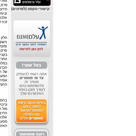
ופולי
פרס, 
קישורי טקסט (לפרטים)
ודרום
ובימ
אלכסנ
זכה ל
חלק מ
השקפת
ומקדו
פרס, 
במלחמ
הברבר
המער
אסיה 
החוף 
בהמשך
מול ה
הדרך 
אלכסנ
האימפ