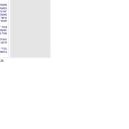
מאמר 
המאמר
"ארטי
מאמרי
אישר 
לאתר 
צוות 
מאמרי
מכל מ
הערה 
לרעה ב
בכדי 
בנושא
איי י