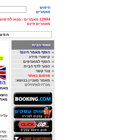
חיפוש
מאמרים
12994 מאמרים - מנוע לחיפ
מאמרים חינם
חפש 
עמוד הבית
»
הוסף מאמר חינם!
»
קישורי מידע
עד 15% הנחה על השכרת רכב בחו"ל, מהחברות
»
הוסף למועדפים
»
הפוך לדף הבית
»
צור קשר
»
פרסום באתר
»
מאמר מעניין בנושא:
מט"ח למתחילים
מאמר
נושא
מאת
עליית
מדוע
תעתיק