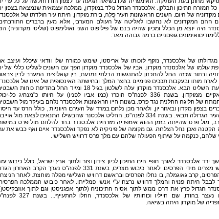
טיקאי מחונן בעת העתיקה. האימפריה שלו בשיאה הגיעה עד לצפון הודו וחלשה על כל ערי יון
כל המזרח התיכון והבלקן. אלכסנדר הגדול נולד במוקדון, ממלכה עצמאית שנמצאה בצפון יוו
 מקדוניה של היום. השנים הראשונות העיר פַּלָה, בירת מוקדון, היתה עיר הולדתו של אלכסנד
ים ההם המקדונים לא נחשבו לאליטה של העולם המערבי, אלא מעין ברברים התורבתים
דר היה יוצא מן הכלל ומכיון שהיה בנם של פיליפוס השני ואולימפוס (שליטי מקדוניה) הו
לימודיםואימונים גופםניים ברמה גבוהה מאד.
גדולתו של אלכסנדר, נזקף לזכותו של אריסטו, שימש כמורה שלו וודאי שיכלל ועיצב א
 עולמו של אלכסנדר מוקדון. אביו של אלכסנדר מוקדון הפך עם השנים לשליט כללי של יוו
ניה ובתור שכזה החל להתכנון להתנגשות הבלתי נמנעת, בין קואליצית המערב לבין צבאו
לארח מותו ובעקבות תככים פנימיים בחצר המלך ובחישתה האינסופית של אינו של אלכסנד
בקביעת השליט הבא. אלכסנדר מוקדון עלה לשלטון בגיל 18 ומייד החל בהדיפת כוחות השבט
התראקיים ממוקדון. בשנת 336 לפנה"ס הוכרז (כמו אביו לפניו) על היותו כ"מנהיג כל-יכול
תה של הליגה ההלנית נגד פרס. בשנות חייו הראשונות אלכסנדר נלחם בעיקר מול השבטי
ים בצפון מקדון ובאזור יון, ולאחר מכן נלחם במרד של העירם היווניות , כולל הרס עד היסו
של העיר הגדולה תבאי. בשנת 334 לפנה"ס, החליט אלכסנר שהבשילו התנאים לצאת מול אוייב
ב, מול פרס שהייתה בזמן ההוא אימפריה מזרחית אלכסנדר בחר להלחם מול פרס במישור
הקטנה ואכן נחל הצלחה. גם מקומה של פיניקיה לא נפקד ואלכסנדר איים ואף כבש את ער
שלהם, כנקמה על שיתוף הפעולה שלהם עם מלך פרס דרוויש השלישי.
 ירד אלכסנדר לאורך חופי הים התיכון לכיון צידון וצור ולתוך ארץ ישראל, כולל כיבוש עז
וכיבוש מצרים מידי הפרסים. לאחר כיבוש מצרים, בשנת 331 לפנה"ס נערך הקרב האחרון הג
פרסים, קרב גאוגמלה, בו נחלו הפרסים ובראשם דרוויש השלישי מפלה מוחצת. לאחר הניצחו
לבבל היתה פנויה והמלך דרוויש נרצח ע"י אנשי פמלייתו. לאחר כיבוש הממלכה הפרסית
דר הגדול פרץ את דרכו ממש לתוך אסיה התיכוניה (לתוך אפגניסטן וגם לתוך אוזבקיסטן)
מסעו נעצר בהודו, שם חייליו וכוחותיו של אלכסנדר, החלו להתעייף... בשנת
ריה של מוקדון היתה בשיאה.