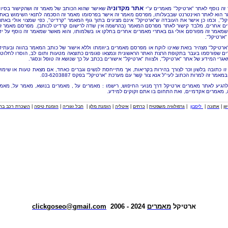
אתר מקדוניה
זה נוסף לאתר "ארטיקל" מאמרים ע"י
שאישר שהוא הכותב של מאמר זה ושהקישור בסיו
 הוא לאתר האינטרנט שבבעלותו, מפרסם מאמר זה אישר בפרסומו מאמר זה הסכמה לתנאי השימוש באת
קל", וכמו כן אישר את העובדה ש"ארטיקל" אינם מציגים בתוך גוף המאמר "קרדיט", כפי שמצוי אולי באתר
ם אחרים, מלבד קישור לאתר מפרסם המאמר (בהרשמה אין שדה לרישום קרדיט לכותב). מפרסם מאמר ז
שמאמר זה מפורסם אולי גם באתרי מאמרים אחרים בחלקו או בשלמותו, והוא מאשר שמאמר זה נוסף על יד
"ארטיקל".
"ארטיקל" מצהיר בזאת שאינו לוקח או מפרסם מאמרים ביוזמתו וללא אישור של כותב המאמר בהווה ובעתיד
ם שפורסמו בעבר בתקופת הרצת האתר הראשונית ונמצאו פגומים כתוצאה מטעות ותום לב, הוסרו לחלוטי
אגרי המידע של אתר "ארטיקל", ולצוות "ארטיקל" אישורים בכתב על כך שנושא זה טופל ונסגר.
זו כתובה בלשון זכר לצורך בהירות בקריאות, אך מתייחסת לנשים וגברים כאחד, אם מצאת טעות או שימו
מאמר זה למרות הכתוב לעי"ל אנא צור קשר עם מערכת "ארטיקל" בפקס 03-6203887.
להגיע לאתר מאמרים ארטיקל דרך מנועי החיפוש, רישמו : מאמרים על , מאמרים בנושא, מאמר על, מאמ
, מאמרים אקדמיים, ואת התחום בו אתם זקוקים למידע.
וון
|
אתונה
|
ליסבון
|
גרפולוגיה משפטית
|
כרתים
|
איטליה
|
הזמנת מלון
|
חבל זגוריה
|
הזמנת טיסה
|
השכרת רכב בחו
ארטיקל
מאמרים
2024 - 2006
clickgoseo@gmail.com