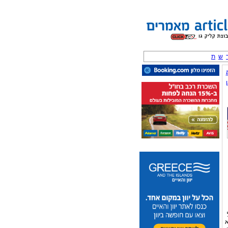
ש
ת
ל
א