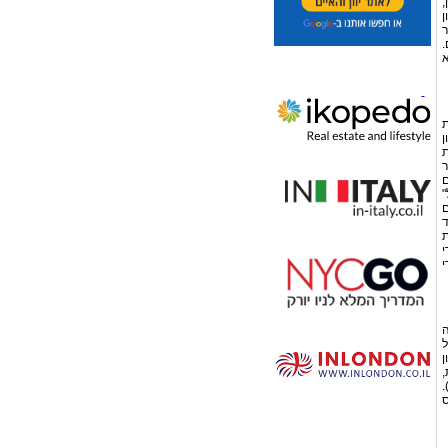
,
ן
ר
.
א
ת
ן
ת
ר
ים
"
ם
ד
ת
י
י
ה
דול
ן
,
.
 327 לפנה"ס