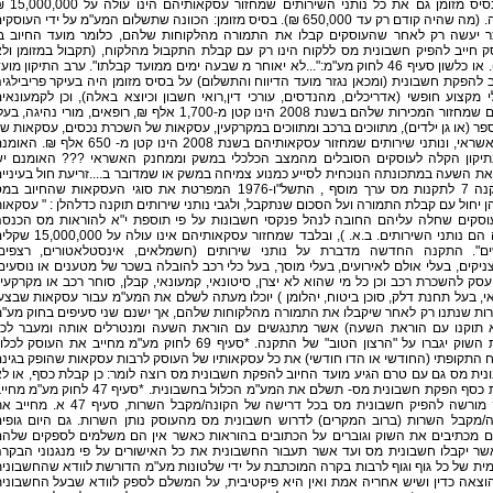
על בסיס מזומן גם את כל נותני השירותים שמחזור עס
בשנה. (מה שהיה קודם רק עד 650,000 ₪). בסיס מזומן: הכוונה שתשלום המע"מ על ידי העוסקי
ר יעשה רק לאחר שהעוסקים קבלו את התמורה מהלקוחות שלהם, כלומר מועד החיוב ב
 חייב להפיק חשבונית מס ללקוח הינו רק עם קבלת התקבול מהלקוח, (תקבול במזומן ול
דחוי). או כלשון סעיף 46 לחוק מע"מ:"...לא יאוחר מ שבעה ימים ממועד קבלתו". ערב התיקון מוע
 להפקת חשבונית (ומכאן נגזר מועד הדיווח והתשלום) על בסיס מזומן היה בעיקר פריבילגי
 מקצוע חופשי (אדריכלים, מהנדסים, עורכי דין,רואי חשבון וכיוצא באלה), וכן לקמעונאי
קטנים שמחזור המכירות שלהם בשנת 2008 הינו קטן מ-1,700 אלף ₪, רופאים, מורי נהיגה, ב
פר (או גן ילדים), מתווכים ברכב ומתווכים במקרקעין, עסקאות של השכרת נכסים, עסקאות ש
מתן אשראי, ונותני שירותים שמחזור עסקאותיהם בשנת 2008 הינו קטן מ- 650 אלף ₪. 
תיקון הקלה לעוסקים הסובלים מהמצב הכלכלי במשק וממחנק האשראי ??? האומנם י
ת השעה במתכונתה הנוכחית לסייע כמנוע צמיחה במשק או שמדובר ב....זריעת חול בעיניי
? תקנה 7 לתקנות מס ערך מוסף , התשל"ו-1976 המפרטת את סוגי העסקאות שהחיוב ב
ן יחול עם קבלת התמורה ועל הסכום שנתקבל, ולגבי נותני שירותים תוקנה כדלהלן : " עסקאו
וסקים שחלה עליהם החובה לנהל פנקסי חשבונות על פי תוספת י"א להוראות מס הכנס
(אלה הם נותני השירותים. ב.א. ), ובלבד שמחזור עסקאותיהם אינו עולה על 00
ם". התקנה החדשה מדברת על נותני שירותים (חשמלאים, אינסטלאטורים, רצפים,
ניקים, בעלי אולם לאירועים, בעלי מוסך, בעל כלי רכב להובלה בשכר של מטענים או נוסעים
סק להשכרת רכב וכן כל מי שהוא לא יצרן, סיטונאי, קמעונאי, קבלן, סוחר רכב או מקרקעין
, בעל תחנת דלק, סוכן ביטוח, יהלומן ) יוכלו מעתה לשלם את המע"מ עבור עסקאות שבצע
ות שנתנו רק לאחר שיקבלו את התמורה מהלקוחות שלהם, אך ישנם שני סעיפים בחוק מע"
 תוקנו עם הוראת השעה) אשר מתנגשים עם הוראת השעה ומנטרלים אותה ומעבר לכ
כוחות השוק יגברו על "הרצון הטוב" של התקנה. *סעיף 69 לחוק מע"מ מחייב את העוסק לכל
ח התקופתי (החודשי או הדו חודשי) את כל עסקאותיו של העוסק לרבות עסקאות שהופק בגינ
ית מס גם עם טרם הגיע מועד החיוב להפקת חשבונית מס רוצה לומר: כן קבלת כסף, או ל
קבלת כסף הפקת חשבונית מס- תשלם את המע"מ הכלול בחשבונית. *סעיף 47 לחוק מע"מ 
עוסק מורשה להפיק חשבונית מס בכל דרישה של הקונה/מקבל השרות, סעיף 47 א. מ
ה/מקבל השרות (ברוב המקרים) לדרוש חשבונית מס מהעוסק נותן השרות. גם היום גופי
ים מכתיבים את השוק וגוברים על הכתובים בהוראות כאשר אין הם משלמים לספקים שלה
שר יקבלו חשבונית מס ועד אשר תעבור החשבונית את כל האישורים על פי מנגנוני הבקר
ית של כל גוף וגוף לרבות בקרה המוכתבת על ידי שלטונות מע"מ הדורשת לוודא שהחשבוני
וצאה כדין ושיש אחריה אמת ואין היא פיקטיבית, על המשלם לספק לוודא שבעל החשבוני