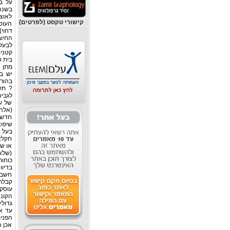
לאוצ
קישורי טקסט (לפרטים)
העוסק
החיוב
לבעלי
בית ס
יש ב
בהורא
לגביה
של ע
חדשי
שיפוצ
בעל ע
חקלאי
או שר
(שלא
בדיוו
חשבונ
הקונ
גדול
עד א
הפנימ
אכן ה