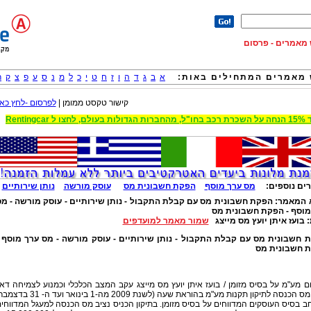
וש מאמרים - פרסום
מאמרים המתחילים באות:
א
ב
ג
ד
ה
ו
ז
ח
ט
י
כ
ל
מ
נ
ס
ע
פ
צ
ק
ר
קישור טקסט ממומן |
לפרסום -לחץ כאן
 הגדולות בעולם, לחצו ל Rentingcar
ים נוספים:
מס ערך מוסף
הפקת חשבונית מס
עוסק מורשה
נותן שירותיים
 המאמר:
הפקת חשבונית מס עם קבלת התקבול - נותן שירותיים - עוסק מורשה - מ
מוסף - הפקת חשבונית מס
:
בועז איתן יועץ מס מייצג
שמור מאמר למועדפים
 חשבונית מס עם קבלת התקבול - נותן שירותיים - עוסק מורשה - מס ערך מוסף 
 חשבונית מס
 מע"מ על בסיס מזומן / בועז איתן יועץ מס מייצג עקב המצב הכלכלי וכמנוע לצמיחה דא
נציב מס הכנסה לתיקון תקנות מע"מ בהוראת שעה (לשנת 2009 מה-1 בינואר ועד ה-
ב בסיס העוסקים המדווחים על בסיס מזומן. בתיקון הכניס נציב מס הכנסה למעגל המדווחי