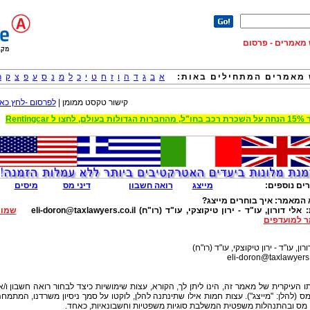
וש מאמרים - פרסום
מאמרים המתחילים באות:
א
ב
ג
ד
ה
ו
ז
ח
ט
י
כ
ל
מ
נ
ס
ע
פ
צ
ק
ר
קישור טקסט ממומן |
לפרסום -לחץ כאן
 הגדולות בעולם, לחצו ל Rentingcar
ים נוספים:
מייצג
רואה חשבון
דיני מס
מיסים
 המאמר:
איך בוחרים מייצג?
:
אלי דורון, עו"ד - ירון טיקוצקי, עו"ד (רו"ח)
eli-doron@taxlawyers.co.il
שמור
 למועדפים
רון, עו"ד - ירון טיקוצקי, עו"ד (רו"ח)
eli-doron@taxlawyers.
 העיקרית של מאמר זה, הינו ליתן לך, הקורא, עצות שימושיות כיצד לבחור רואה חשבון ו/א
מס (להלן: "מייצג"). עצות חמות אילו שתינתנה להלן, לוקטו על סמך ניסיון משרדנו, המתמח
 מס ובהתנהלות משפטית המשלבת סוגיות משפטיות וחשבונאיות, כאחד.