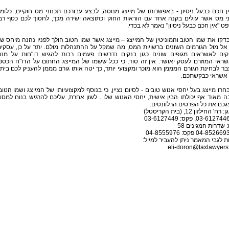
אין חכם כבעל ניסיון - באפשרותו של מייצג מנוסה, לבצע עבורכם תכנוני מס חוקיים, כלומ
ני מס אשר עולים בקנה אחד עם הוראות החוק וכתוצאה ישירה מכך, לחסוך לכם כסף רב
 "אין חכם כבעל ניסיון" נאמר לא בכדי.
) בדקו את שמו הטוב והמוניטין של המייצג – מייצג אשר שמו הטוב הולך לפניו נהנה מיחס ש
אל מול הגורמים השונים ברשויות המס, מה שמקל על ההתנהלות מולם. יתר על כן, עסקי
קים לאשראים מגופים שונים כגון בנקים נדרשים פעמים רבות להגיש דו"חות על מנ
ראי המוזרם לעסק יאושר. אין זה סוד, כי ככל ששמו של המייצג החתום על הדו"ח הכספ
ר לבחינת הגורם המממן הוא מוכר ומקצועי יותר, כך יטה אותו גורם מממן להעניק לכם בית
 אשראי כבקשתכם.
) בחרו מייצג בעל יחסי אנוש טובים - לסיום נציין, כי בנוסף למקצועיותו של המייצג ושמו הטוב
 מאוד אף יכולתו הבין אישית, יחסי האנוש שלו . לשון אחרת, עליכם להרגיש בנוח למסו
גכם את כל הפרטים הרלוונטים.
' החילזון 12, (בית הקריסטל)
 שדרות המגינים 58
 לגבי המאמר ניתן להעביר למייל:
eli-doron@taxlawyers.