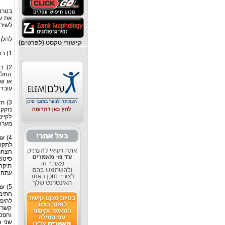
בטרם 
את עצ
לשירו
להלן 
קישורי טקסט (לפרטים)
1) בצעו סקר שוק - בצעו סקר שוק מקיף ורציני, לרבות קבלת המלצות אודות המייצג.
2) 
החלטת
או ש
עובדי
3) 
נזקק,
לקיי
מערוץ
4) 
לתקופ
הצהר
סיטו
תיקחו
עתה ל
5) ע
חתימה
להיפר
קשר א
והפסק
שני 