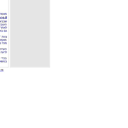
מאמר 
o.il
שבבעל
העובד
לאתר 
גם בא
צוות 
מאמרי
מכל מ
הערה 
לרעה ב
בכדי 
בנושא
איי י