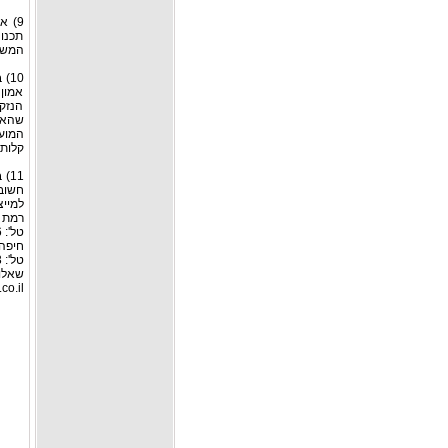
9) 
תכנו
המשפט
10
אמון 
הנזק
שהאש
המועב
קלות
11
חשובה
למייצ
רמת גן: רח
טל': 03-6127446, פקס: 03-6127449
חיפה:
טל': 04-8526693 פקס: 04-8555976
שאלות
co.il