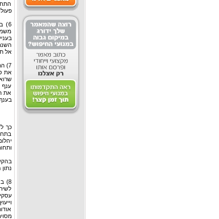
התחי
פעולו
6) 
משמע
בעניי
השנת
אל תו
7) ה
את סל
שרואה
ענף ה
את הע
בענף,
כך ל
בתחום
יהלומ
ותחום
בהקשר
נתון 
8) 
לשירו
עסקי 
וייעו
אודות
מסוים