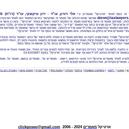
אלי דורון, עו"ד - ירון טיקוצקי, עו"ד (רו"ח)
li-
זה נוסף לאתר "ארטיקל" מאמרים ע"י
doron@taxlawyers.c
שאישר שהוא הכותב של מאמר זה ושהקישור בסיום המאמר הוא לאתר האינטרנ
ותו, מפרסם מאמר זה אישר בפרסומו מאמר זה הסכמה לתנאי השימוש באתר "ארטיקל", וכמו כן אישר א
ה ש"ארטיקל" אינם מציגים בתוך גוף המאמר "קרדיט", כפי שמצוי אולי באתרי מאמרים אחרים, מלבד קישו
מפרסם המאמר (בהרשמה אין שדה לרישום קרדיט לכותב). מפרסם מאמר זה אישר שמאמר זה מפורסם אול
תרי מאמרים אחרים בחלקו או בשלמותו, והוא מאשר שמאמר זה נוסף על ידו לאתר "ארטיקל".
"ארטיקל" מצהיר בזאת שאינו לוקח או מפרסם מאמרים ביוזמתו וללא אישור של כותב המאמר בהווה ובעתיד
ם שפורסמו בעבר בתקופת הרצת האתר הראשונית ונמצאו פגומים כתוצאה מטעות ותום לב, הוסרו לחלוטי
אגרי המידע של אתר "ארטיקל", ולצוות "ארטיקל" אישורים בכתב על כך שנושא זה טופל ונסגר.
זו כתובה בלשון זכר לצורך בהירות בקריאות, אך מתייחסת לנשים וגברים כאחד, אם מצאת טעות או שימו
מאמר זה למרות הכתוב לעי"ל אנא צור קשר עם מערכת "ארטיקל" בפקס 03-6203887.
להגיע לאתר מאמרים ארטיקל דרך מנועי החיפוש, רישמו : מאמרים על , מאמרים בנושא, מאמר על, מאמ
, מאמרים אקדמיים, ואת התחום בו אתם זקוקים למידע.
וון
|
אתונה
|
ליסבון
|
גרפולוגיה משפטית
|
כרתים
|
איטליה
|
הזמנת מלון
|
חבל זגוריה
|
הזמנת טיסה
|
השכרת רכב בחו
ארטיקל
מאמרים
2024 - 2006
clickgoseo@gmail.com