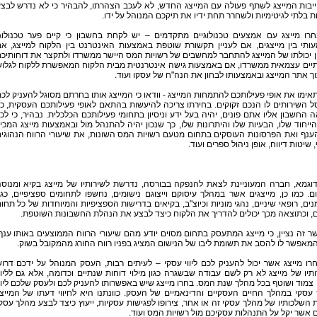
יבות המייצג לשתף פעולה עם המייצג החדש, לא לעכב הצהרתו, להבהיר כי לא נדרש לבצ
ת בלתי לגיטימיות ולשחרר תחת ידיו את תיקכם המנוהל על ידו.
בחרו מייצג עם אמצעים טכנולוגיים מתקדמים – יש לקחת בחשבון כי קיים פער טכנולוג
ותי בין מייצגים, אם לעניין תקשורת שוטפת באמצעות האינטרנט בין הלקוח למייצג, א
ן יכולתו של המייצג להתחבר למחשבים של רשויות המס היישר ממשרדו ולתקצר את דוחותיכ
יים עצמאית ממשרדו, אם באמצעות גישה אינטרנטית מבית הלקוח המאפשרת ללקוח לגלו
ך אתר המייצג ובאמצעותו לבחון את הנה"ח של עסקו ועוד.
תאימו את אופי פעילותכם להתמחות המייצג - וודאו כי המייצג אותו בחרתם מסוגל להעניק לכ
 השירותים לו הנכם זקוקים. בחירתו צריכה להיעשות בהתאם לאופי פעילותכם העסקית, כ
 החשבון אליו אתם פונים, יהיה בעל ידע וניסיון בתחומי פעילותכם הכלכלית. נבהיר, כי לכ
ייחוד שלו, הבעיות שלו והיתרונות שלו, כך שנכון יהיה להתנהל מול ובאמצעות מייצג המכי
נף ואת הפרסונות העוסקים בתחום מטעם רשויות המס השונות, את שיעורי הרווח הנהוגי
 שיטות דיווח, אופן ניהול ספרים ועוד.
דוגמא, חברה המעוניינת לצאת להנפקה בבורסה, נדרשת לשירותיו של מייצג בקיא ומנוס
. כמו כן, מייצגים אשר במהלך עיסוקם וייצוגם נישומים, נחשפו לתחומים ספציפיים, כגו
נים, רופאי שיניים, נהגי מוניות וכיוצ"ב, בקיאים בדרישות הספציפיות והמיוחדות של כל תחו
, וכתוצאה מכך יכולים להדריך את הלקוח כיצד לבצע את הנהלת החשבונות השוטפת.
 זה נציין, כי מייצג המתעסק בתחום מסוים יודע מהם שיעורי הרווח הממוצעים באותו ענף
המאפשר לו להסב את תשומת ליבו של הנישום המציג בפניו רווח החורג מהמקובל בשוק.
בחרו מייצג אשר יכול להעניק לכם ליווי עסקי – לעיתים רבות, העסק המנוהל על ידכם דרו
תיו של מייצג לא רק לשם עבודה שבשגרה כגון מילוי דוחות שנתיים וכדומה, אלא גם לליוו
צמוד ושוטף בכל מהלך שנת המס. בחרו מייצג שיש באפשרותו להעניק לכם ולעסק שלכם ליוו
ץ עסקי במהלך החיים העסקיים והדינאמיים של העסק. כוונתנו היא לחיווי דעתו של המייצ
 השלכותיו של מהלך עסקי זה או אחר, צירופו לפגישות עסקיות, ייעוץ כיצד לבצע מהלך עסק
 אשר יקל על התנהלות עסקיכם מול רשויות המס ועוד.