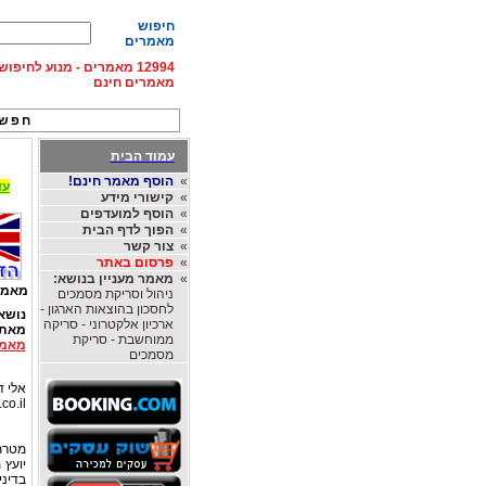
חיפוש
מאמרים
12994 מאמרים - מנוע לחיפ
מאמרים חינם
חפש 
עמוד הבית
»
הוסף מאמר חינם!
עד 15% הנחה על השכרת רכב בחו"ל, מהחברות
»
קישורי מידע
»
הוסף למועדפים
»
הפוך לדף הבית
»
צור קשר
»
פרסום באתר
»
מאמר מעניין בנושא:
מאמר
ניהול וסריקת מסמכים
לחסכון בהוצאות הארגון -
נושא
ארכיון אלקטרוני - סריקה
מאת
ממוחשבת - סריקת
מאמר
מסמכים
אלי דו
co.il
מטרתו
יועץ 
בדיני