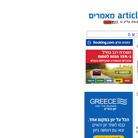
ש
ת
ו
ה