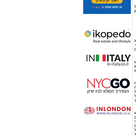
ל
ק
ו
,
ם
ג
ן
ע
ה
ת
ל
ל
ב
א
ם
י
ם
ל
ד