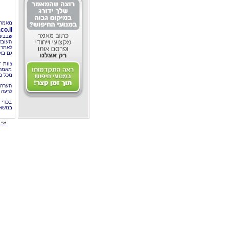
מאמר 
o.il
שבבעל
העובד
לאתר 
גם בא
צוות 
מאמרי
מכל מ
הערה 
לרעה ב
בכדי 
בנושא
איי י