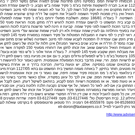
ן הכנסותיו לרשויות המס. בפסיקה ניתנו פתרונות שונים לסוגיה אותם נסקור להלן: ? בה
1120/01 ש.א.ב חברה להשקעות ופיתוח בע"מ נ' פקיד שומה ב"ש נקבע, כי לנישום עומדת הזכו
 דוחות מתקנים ואין הוא זקוק לכל רשות לכך, כל עוד לא הוצאה שומה לפי מיטב השפיטה
הואיל ואין בדין סמכות לפקיד השומה להגביל את תיקונו של דו"ח קודם שהוציא שומה לפ
מיטב השפיטה. ? בעמ"ה 186/81 טמפו, תשלובת מפעלי ירוחם בע"מ נ' פקיד שומה למפעלי
גדולים קבע בית המשפט כי לנישום עומדת הזכות להגיש דו"ח מ
ה בדבר הזכות להשגה לפני פקיד שומה. קביעה זו הינה לאור פרשנות נרחבת לזכות ההשג
ה בסעיף והחלתה גם לעניין שומה עצמית ולא רק לעניין שומות שנעשו עפ"י מיטב השפיט
דווקא. ראוי לציין כי לפי גישה זו המגבלות המוטלות על פקיד השומה במסגרת סע
ן פרק הזמן שבו עומדת לו הסמכות לקבוע שומה לפי מיטב השפיטה (שלוש שנים מתום שנ
בה נמסר לו הדו"ח או ארבע שנים באישור המנהל) אינן חלות על זכותו של נישום לתקן א
שומתו העצמית הואיל והנישום שואב את זכותו לתקן את דוחותיו מסעיף 150 לפקודה אשר
מכיל את מגבלות הזמן שקובע סעיף 145 לפקודה. ? בעמ"ה אהוד אלוני נ' פ"ש כפר סבא ובעמ"
1059/98 צינומטל בע"מ נ' פ"ש למפעלים גדולים נקבע, כי גם אם אין מניעה בפני נישום לתקן דו"
 לרשויות המס, הרי, שאין מדובר בזכות המופעלת אוטומטית. תיקון כאמור יכול להיעשות ר
ם ובתנאים שנמנו בפסיקה. אולם, יש וטעות בדיווח, הכרוכה בדרך זו או אחרת בשיקול
כדאיות מוטעים, תותר בתיקון. ? באותה מגמה המשיך בית המשפט גם בתא 1127/05 ח
 בינלאומי בע"מ נ' מס הכנסה פקיד שומה חיפה, שם נאמר כי אין זכות אוטומטית לנישו
דוח המוגש לרשויות המס, שכן אין לכך כל עיגון בפקודה, אולם כאשר מדובר בשינוי טכנ
 או טעות סופר, או אז מוסמכות רשויות המס לקבוע, בהתאם לשיקול דעתן, האם לקבל א
המתוקן ובין אם לאו. לאור כל האמור, על אף שטרם נקבעה הלכה חלוטה בעניין, אנו סבורי
היעדר הוראה מפורשת במסגרתה מוסמך פקיד השומה להגביל את זכותו של נישום לתקן א
יו, אין כל מקום להגביל זכות זו שכן דין הדו"ח המקורי שמגיש נישום כדין דו"ח מתקן. רמת גן
רח' החילזון 12, (בית הקריסטל) טל': 03-6127446,
טל': 04-8526693 פקס: 04-8555976 רומניה: רח' סטפאן פרוטופופסקו 6 בוקרסט שאלות 
 ניתן להעביר למייל:
eli-doron@taxlawyers.co.il
http:/www.adviser.