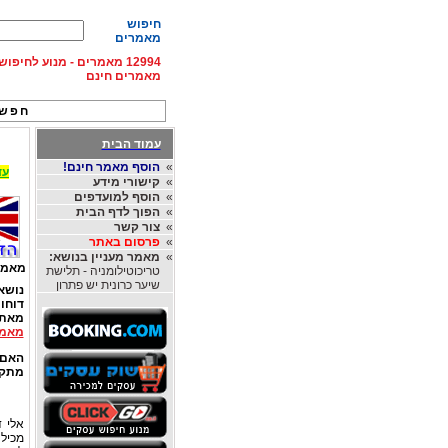
חיפוש
מאמרים
12994 מאמרים - מנוע לחיפ
מאמרים חינם
חפש 
עמוד הבית
»
הוסף מאמר חינם!
עד 15% הנחה על השכרת רכב בחו"ל, מהחברות
»
קישורי מידע
»
הוסף למועדפים
»
הפוך לדף הבית
»
צור קשר
»
פרסום באתר
»
מאמר מעניין בנושא:
מאמר
טריכוטילומניה - תלישת
שיער כרונית יש פתרון
נושא
דוחו
מאת
מאמר
האם 
מתקנ
אלי ד
מכילה