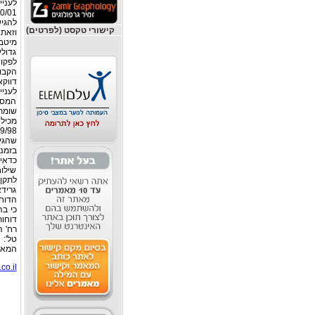
לעניי
להגיש
קישורי טקסט (לפרטים)
וזאת 
לפקוד
הקבוע
לעניי
המס ש
שהגיש
בזמני
שילוח
לתקן 
גרידא
הדוח 
כי ב
דוחות
המאמר
co.il