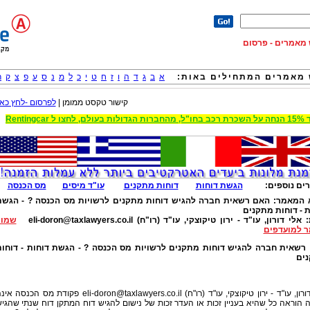
וש מאמרים - פרסום
מאמרים המתחילים באות:
א
ב
ג
ד
ה
ו
ז
ח
ט
י
כ
ל
מ
נ
ס
ע
פ
צ
ק
ר
קישור טקסט ממומן |
לפרסום -לחץ כאן
 הגדולות בעולם, לחצו ל Rentingcar
ים נוספים:
הגשת דוחות
דוחות מתקנים
עו"ד מיסים
מס הכנסה
 המאמר:
האם רשאית חברה להגיש דוחות מתקנים לרשויות מס הכנסה ? - הגשת
ת - דוחות מתקנים
:
אלי דורון, עו"ד - ירון טיקוצקי, עו"ד (רו"ח)
eli-doron@taxlawyers.co.il
שמור
 למועדפים
רשאית חברה להגיש דוחות מתקנים לרשויות מס הכנסה ? - הגשת דוחות - דוחות
ים
ורון, עו"ד - ירון טיקוצקי, עו"ד (רו"ח)
eli-doron@taxlawyers.co.il
פקודת מס הכנסה אינה
 הוראה כל שהיא בעניין זכות או העדר זכות של נישום להגיש דוח המתקן דוח שנתי שהגי