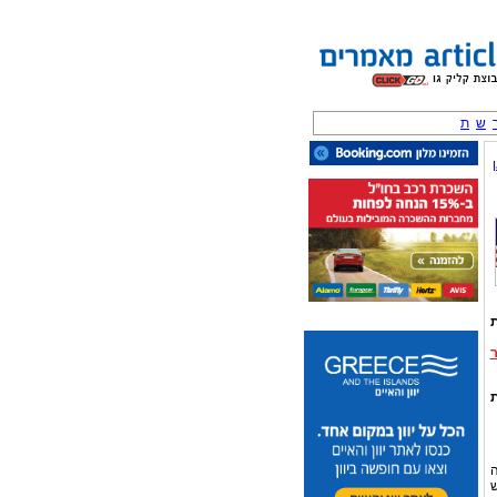
ש
ת
ש