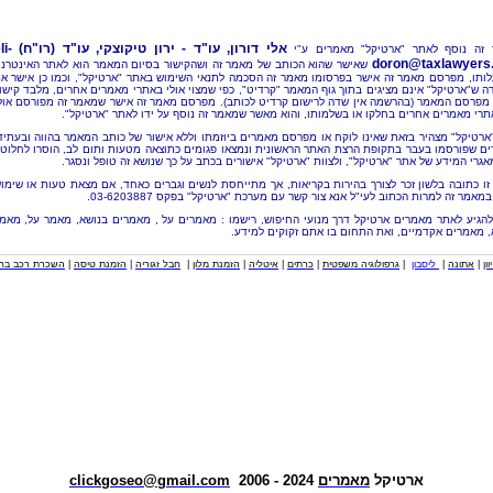
אלי דורון, עו"ד - ירון טיקוצקי, עו"ד (רו"ח)
li-
זה נוסף לאתר "ארטיקל" מאמרים ע"י
doron@taxlawyers.c
שאישר שהוא הכותב של מאמר זה ושהקישור בסיום המאמר הוא לאתר האינטרנ
ותו, מפרסם מאמר זה אישר בפרסומו מאמר זה הסכמה לתנאי השימוש באתר "ארטיקל", וכמו כן אישר א
ה ש"ארטיקל" אינם מציגים בתוך גוף המאמר "קרדיט", כפי שמצוי אולי באתרי מאמרים אחרים, מלבד קישו
מפרסם המאמר (בהרשמה אין שדה לרישום קרדיט לכותב). מפרסם מאמר זה אישר שמאמר זה מפורסם אול
תרי מאמרים אחרים בחלקו או בשלמותו, והוא מאשר שמאמר זה נוסף על ידו לאתר "ארטיקל".
"ארטיקל" מצהיר בזאת שאינו לוקח או מפרסם מאמרים ביוזמתו וללא אישור של כותב המאמר בהווה ובעתיד
ם שפורסמו בעבר בתקופת הרצת האתר הראשונית ונמצאו פגומים כתוצאה מטעות ותום לב, הוסרו לחלוטי
אגרי המידע של אתר "ארטיקל", ולצוות "ארטיקל" אישורים בכתב על כך שנושא זה טופל ונסגר.
זו כתובה בלשון זכר לצורך בהירות בקריאות, אך מתייחסת לנשים וגברים כאחד, אם מצאת טעות או שימו
מאמר זה למרות הכתוב לעי"ל אנא צור קשר עם מערכת "ארטיקל" בפקס 03-6203887.
להגיע לאתר מאמרים ארטיקל דרך מנועי החיפוש, רישמו : מאמרים על , מאמרים בנושא, מאמר על, מאמ
, מאמרים אקדמיים, ואת התחום בו אתם זקוקים למידע.
וון
|
אתונה
|
ליסבון
|
גרפולוגיה משפטית
|
כרתים
|
איטליה
|
הזמנת מלון
|
חבל זגוריה
|
הזמנת טיסה
|
השכרת רכב בחו
ארטיקל
מאמרים
2024 - 2006
clickgoseo@gmail.com