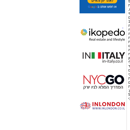
פ
ת
,
י
ם
תקן מכוח הוראות סעיף 150
ה
ה
יף 145 לפקודה
ת
ת
 אינו
ה
ח
ק
י
ברת מיעד
ם
י
ת
ם
ת
:
 פקס: 03-6127449 חיפה: שדרות המגינים 58
לגבי