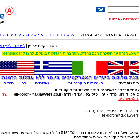
וש מאמרים - פרסום
מאמרים המתחילים באות:
א
ב
ג
ד
ה
ו
ז
ח
ט
י
כ
ל
מ
נ
ס
ע
פ
צ
ק
ר
קישור טקסט ממומן |
לפרסום -לחץ כאן
 הגדולות בעולם, לחצו ל Rentingcar
ים נוספים:
חשבוניות פיקטיביות
נאשמים
זיכוי
מיסים
 המאמר:
זיכוי נאשמים בתיק חשבוניות פיקטיביות
:
אלי דורון, עו"ד - ירון טיקוצקי, עו"ד (רו"ח)
eli-doron@taxlawyers.co.il
שמור
 למועדפים
רון, עו"ד - ירון טיקוצקי, עו"ד (רו"ח)
eli-doron@taxlawyers.
בית משפט השלום בת"א, זיכה לאחרונה בת.פ 5131/02 מ"י נ' מלמד ואח', נאשמים אשר הואש
 חשבוניות פיקטיביות ועשיית שימוש בהם.