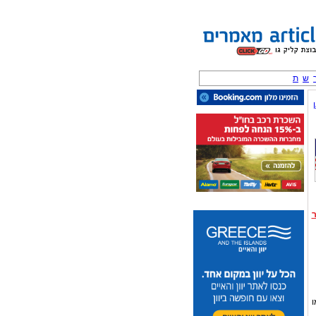
ש
ת
מו