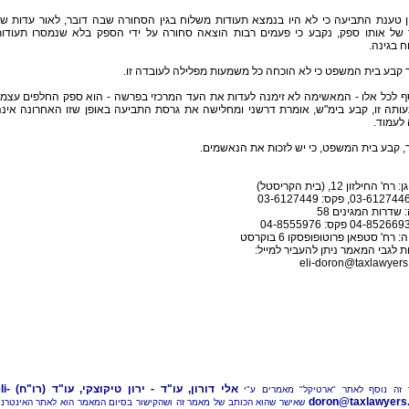
ן טענת התביעה כי לא היו בנמצא תעודות משלוח בגין הסחורה שבה דובר, לאור עדות ש
 של אותו ספק, נקבע כי פעמים רבות הוצאה סחורה על ידי הספק בלא שנמסרו תעודו
 בגינה.
 קבע בית המשפט כי לא הוכחה כל משמעות מפלילה לעובדה זו.
ף לכל אלו - המאשימה לא זימנה לעדות את העד המרכזי בפרשה - הוא ספק החלפים עצמו
עותה זו, קבע בימ"ש, אומרת דרשני ומחלישה את גרסת התביעה באופן שזו האחרונה אינ
 לעמוד.
, קבע בית המשפט, כי יש לזכות את הנאשמים.
' החילזון 12, (בית הקריסטל)
 שדרות המגינים 58
: רח' סטפאן פרוטופופסקו 6 בוקרסט
 לגבי המאמר ניתן להעביר למייל:
eli-doron@taxlawyers.
אלי דורון, עו"ד - ירון טיקוצקי, עו"ד (רו"ח)
li-
זה נוסף לאתר "ארטיקל" מאמרים ע"י
doron@taxlawyers.c
שאישר שהוא הכותב של מאמר זה ושהקישור בסיום המאמר הוא לאתר האינטרנ