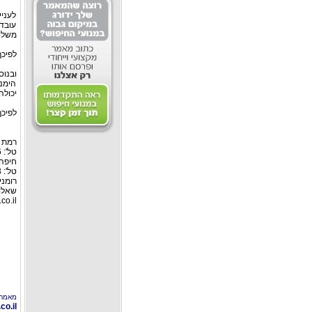
לעניי
עובד
משלוח
לפיכך
ובנוס
הימנ
יכולה
לפיכך
רמת גן: רח
טל': 03-6127446, פקס: 03-6127449
חיפה:
טל': 04-8526693 פקס: 04-8555976
רומניה
שאלות
co.il
מאמר 
o.il