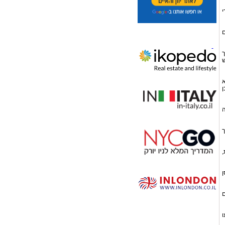
י
ם
ך
ש
א
ן
ה
ך
,
ן
ם
ו