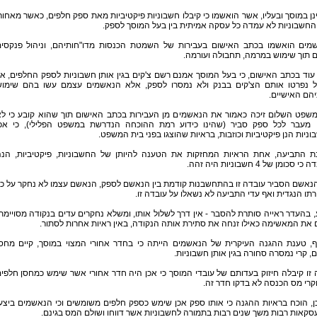
ן במוסך ובעליו, אשר הואשמו כי קיבלו חשבוניות פיקטיביות מאת ספק חלפים, כאשר מאחור
החשבוניות לא עמדה כל עסקה אמיתית בין בעל המוסך לספק.
מים הואשמו בכתב האישום בעבירות של השמטת הכנסות מדו"חותיהם, וניהול פנקסי
ם תוך שימוש במרמה, תחבולה ועורמה.
עוד בכתב האישום, כי בעל המוסך אמנם רשם צ'קים בגין אותן חשבוניות לספק החלפים, א
ל נפרטו אותם הצ'קים בבנק ולא נמסרו לספק, אלא הנאשמים עצמם עשו בהם שימו
הם האישיים.
משפט השלום זיכה כאמור את הנאשמים מן העבירות בכתב האישום תוך שהוא קובע כי ל
 מעבר לכל ספק סביר (שהינו כידוע רמת ההוכחה הנדרשת במשפט הפלילי), כי אכ
ניות הנן פיקטיביות וכוזבות, בראיות שהוצגו בפני בית המשפט.
ת התביעה, אחת הראיות המחזקות את הטענה להיותן של החשבוניות, פיקטיביות, הנ
 סכומן של 4 חשבוניות היה זהה.
הנאשם הסביר עובדה זו בהתחשבנות קודמת בין הנאשם לספק, הנאשם עצמו לא נחקר על כ
תו הנגדית ואף עדי התביעה לא נשאלו על עובדה זו.
, בהעדר ראייה סותרת להסבר - אין דרך לשלול אותו, ומשלא נחקרים עדים בנקודה מסויימת
 את המאשימה כאילו זנחה את סתירת אותה הנקודה, באין ראיות אחרות לסתור.
ף, טענת ההגנה העיקרית של הנאשמים הייתה כי בחדר אחורי המצוי במוסך, קיים מחס
, קרי נמסרה סחורה בגין אותן חשבוניות.
זו קיבלה חיזוק בעדותם של עובדי המוסך כי אכן היה חדר אחורי אשר שימש כמחסן חלפי
וקרי מס הכנסה לא בדקו חדר זה.
ן, הוכח בראיות ההגנה כי אותו ספק אכן שימש כספק חלפים משומשים וכי הנאשמים ביצע
סקאות רבות משך שנים רבות בתמורה לחשבוניות אשר דווחו ושולם המס בגינם.