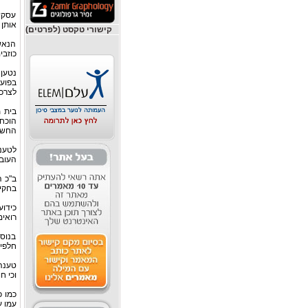
עסקינ
אותן 
קישורי טקסט (לפרטים)
הנאש
כוזבי
נטען 
בפוע
לצרכי
בית 
הוכח
החשבו
לטענ
העובדה כי
ב"כ 
בחקיר
כידוע
רואים
בנוס
חלפים
טענה 
וכי ח
כמו כ
עמו ע