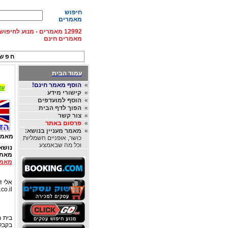
חיפוש
מאמרים
12992 מאמרים - מנוע לחיפ
מאמרים חינם
חפש 
עמוד הבית
»
הוסף מאמר חינם!
עד 15% הנחה על השכרת רכב בחו"ל, מהחברות
»
קישורי מידע
»
הוסף למועדפים
»
הפוך לדף הבית
»
צור קשר
»
פרסום באתר
»
מאמר מעניין בנושא:
מאמר
כושר, אופניים חשמליות
וכל מה שבאמצע
נושא
מאת
מאמר
אלי דו
co.il
בקבלת