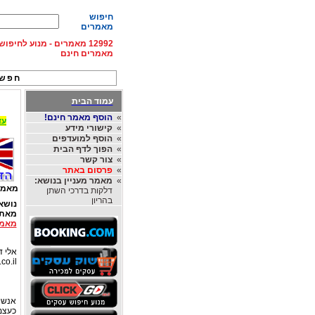
חיפוש
מאמרים
12992 מאמרים - מנוע לחיפ
מאמרים חינם
חפש 
עמוד הבית
»
הוסף מאמר חינם!
עד 15% הנחה על השכרת רכב בחו"ל, מהחברות
»
קישורי מידע
»
הוסף למועדפים
»
הפוך לדף הבית
»
צור קשר
»
פרסום באתר
»
מאמר מעניין בנושא:
מאמר
דלקות בדרכי השתן
בהריון
נושא
מאת
מאמר
אלי דו
co.il
אנשי
כעצמ