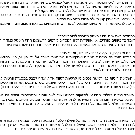
ות השנתיים למס הכנסה זולים משמעותית אצל עצמאיים בהשוואה לחברות. דוחות שנתיי
מאיים יכולים להיות מוגשים על ידי יועצי מס ולאו דווקא רואי חשבון. הדוחות אותם מפיקי
החשבון מורכבים, ודורשים הבנה וידיעה של כללי חשבונאות מקובלים.
מחירי הנהלת חשבונות של חברה בתוספת הגשה ובדיקת דוחות שנתיים נ
ים. עצמאי בעל עסק קטן משלם פחות ממחצית הסכום.
 יכול להגיש את דוחותיו באופן עצמאי, לעומת חברה המחויבת ברואה חשבון, חובה המעוגנ
 הפסדים בעת שינוי סיווג העסק מחברה לעוסק ולהפך
 ומדובר בגופים נפרדים, אין אפשרות לקזז הפסדים קודמים הרשומים תחת העוסק כנגד רווח
 החדשה ולהפך. כמו כן, אין אפשרות לקזז הפסדים בין מספר חברות בבעלות משותפת.
 נכס מקרקעין, השקעה ברכוש או ציוד, ומנוף עסקי
חברה משקיעה בנכסים מניבים ועסקאותיה ממומנות בעיקר על ידי הון זר, כגון הלוואו
ים וכיו"ב, יש עדיפות לביצוע ההשקעה דרך חברה בע"מ, זאת מאחר והכנסת חברה נהני
ר מס נמוך. כאמור, החברה רשאית לשמור על רווחים בלתי מחולקים ללא חבות נוספת במס
ין חובת תשלום לביטוח לאומי.
 השקעות הוניות כגון רכישת נכסים או קרקעות לטווח ארוך, עדיף לבצע במסגרת פרטית ול
רת חברה, זאת לאור העובדה כי בעלי חברה ימוסו פעמיים בטרם ימשכו את הרווח לכיס
 (פעם ראשונה מס רווח הון בידי החברה ופעם שניה מס על הדיבידנדים בידי בעלי החברה).
עומד לנקוט בהליכי מנוף או להשקיע ברכוש וציוד לשם פיתוח והתרחבות, יעשה נכון א
 לפעול במסגרת חברה, נתון המאפשר לנצל את שיעורי המס הנמוכים הקיימים לגבי חבר
האפשרות שלא להתמסות על רווחים בלתי מחולקים, ולהשקיע את הכספים הפנויים ברכו
 לשם פיתוח.
ר, הבחירה בהקמת חברה או קיומה של פעילות כלכלית במסגרת עסק עצמאי היא נגזרת ש
ים רבים התלויים באופי ובסוג הפעילות הכלכלית/מסחרית בו אתה מתאפיין. לפיכך, טר
כם לפעול במסגרת כלכלית מסוימת, תעשו נכון אם תתייעצו עם המבינים בתחום.