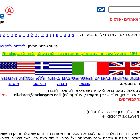
וש מאמרים - פרסום
מאמרים המתחילים באות:
א
ב
ג
ד
ה
ו
ז
ח
ט
י
כ
ל
מ
נ
ס
ע
פ
צ
ק
ר
קישור טקסט ממומן |
לפרסום -לחץ כאן
 הגדולות בעולם, לחצו ל Rentingcar
ים נוספים:
עצמאי
חברה
דיני מס
מיסים
 המאמר:
האם כדאי לי להיות עצמאי או להתאגד לחברה
:
אלי דורון, עו"ד - ירון טיקוצקי, עו"ד (רו"ח)
eli-doron@taxlawyers.co.il
שמור
 למועדפים
רון, עו"ד - ירון טיקוצקי, עו"ד (רו"ח)
eli-doron@taxlawyers.
 עסקים רבים מתלבטים אם לאגד את עסקיהם במסגרת חברה או שמא להסתפק ברישומ
איים. שאלה זו מדירה שינה מעייניהם של רבים, בייחוד בעת הזו, בשל שינויים דחופי