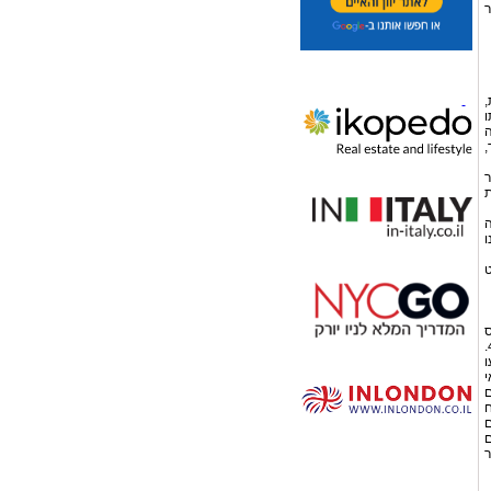
ר
,
ו
ה
,
ר
ת
ה
ו
ט
ס
הכנסה, המתעדכנים מעת לעת. כיום, שיעור המס המקסימלי המוטל על יחידים עומד על 48%.
ו
י
ם
ח
ם
ם
ר