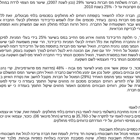
מנגד, חברה משלמת מס חברות בשיעור 29% (נכון לשנת 2007), שיעור מס הצפוי לרדת במ
רובות עד ל - 25% בשנת 2010.
כן, חברה יכולה להשאיר בקופתה רווחים לא מחולקים בסכומים בלתי מבוטלים, זאת לל
ם מס חברות בגינם. בעתיד, סכומים אלו יוכלו לשמש כדיבידנד המחולק לבעלי החברה א
וש עבור השקעותיה של החברה. ניהול הרווח הבלתי מחולק הוא שם המשחק והוא המפת
י לבדיקת הכדאיות.
יובהר, כי חלוקת הדיבידנד מהווה אירוע מס החייב במס בשיעור 25% בידי בעלי המניות. לפ
 והחברה מחלקת את כלל רווחיה לבעלי המניות כדיבידנד, הרי שאין משמעות לגבי שיעו
נמוך ממנו נהנית החברה, הואיל ושיעור מס חברות בתוספת מס על הדיבידנד דומה לשיעו
מוטל על היחיד. יחד עם זאת, אם הכוונה היא לנצל רווחים לצורך השקעה בעסק, העדיפו
 לעשות זאת במסגרת תאגיד, הואיל והסכום הנותר בידי החברה לאחר מס לשם השקעה גבו
 מהסכום הנותר בידי העצמאי לשם השקעה.
יש לזכור, כי עוסק אשר אינו מגיע לשיעור מס גבוה - 48% (מדרגות מס פרוגרסיביות), קרי נה
ים גבוהים בעסקו, יפעל נכון אם ימנע מלהירשם כחברה הואיל ויתכן ושיעור המס המשולם ע
ידו בתור עצמאי נמוך מהמס האחיד (29%) המוטל על חברות. מקובל לחשב את נקודת האיזון ב
30,000 ש"ח לחודש. רווחים הנמוכים מסכום זה מהווים שיקול התומך בעמדה כי עדיף לפעו
רת של עסק, רווחים הגבוהים מהסכום האמור מהווים שיקול התומך בעמדה כי יש מקו
ם חברה.
 לאומי
אינה מחויבת בתשלומי ביטוח לאומי בגין רווחים בלתי מחולקים. לעומת זאת, שכיר או עצמא
משלמים ביטוח לאומי עד לתקרה של כ-35,760 ₪ בחודש (החל מינואר 06). כזכור, עצמאי אינו 
ע ממיסוי רווחים, על ידי הגדרתם כרווחים בלתי מחולקים.
 כספיים והנהלת חשבונות
צמאי מנהל את חשבונותיו בשיטה חד צידית, לעומת זאת חברה צריכה לנהל את חשבונותי
ת הנהלת חשבונות כפולה, שיטה מסובכת הכרוכה בעלויות כספיות גבוהות. מלבד זאת