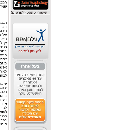
המבו
עומד
קישורי טקסט (לפרטים)
הגבל
חברה 
היכול
עילת 
היא ל
אך לא
בנסי
המחוק
הנפרד
צרוף
מוגב
אפשרי
לאור 
לבחו
שיעור
עצמא
בנוסף
בעסקו
מחוי
לגובה
לאומי
הכנס
בפקוד
רווחי