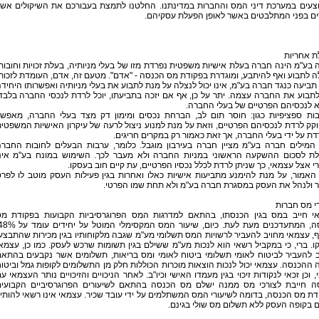
צעים במערכת דיני המס והחברות במדינתנו. החלטנו לתמצת בעבורכם את השיקולים אש
ים בפני המתלבטים באשר לאופן הפעלת עסקיהם.
ת אחריות
בע"מ הינה חברה בעלת אישיות משפטית נפרדת מזו של בעלי מניותיה, בעלת זכויות וחובות
ה לתבוע ואף להיתבע, ומוגדרת בפקודת מס הכנסה - "אדם". מטעם זה, אדם, העומדת לזכות
תביעה כנגד חברה בע"מ, אינו יכול לנצלה על מנת לתבוע את בעלי מניותיה ואפשרותו היחיד
תבוע את החברה עצמה. יתר על כן, אף אם יזכה בתביעתו, יוכל לרדת לנכסי החברה בלבד
 לנכסיהם הפרטיים של בעלי החברה.
בות ספציפיות כגון: חוסר תום לב, הברחת נכסים ומימון דק מצד בעלי החברה, מאפש
ק לרדת לנכסיהם הפרטיים, וזאת על מנת למנוע ניצול לרעה של עיקרון האישיות המשפטי
ת על ידי בעלי החברה, אך זאת כאמור רק במקרים חריגים.
 המילים חברה בע"מ מציין חברה בעירבון מוגבל. כלומר, ערבות הבעלים לחובות החבר
לת לסכום ההשקעה הראשוני במניות החברה ולא מעבר לכך. השימוש במונח בע"מ אינ
 אצל עצמאי, כך שניתן לרדת לכלל נכסיו הפרטיים, עת קיים חוב בעסקו.
האמור, על מנת להימנע מתביעות אישיות כאלו ואחרות בגין פעילות העסק מוטב לו לפר
ר ולנהל את העסק במסגרת חברה בע"מ ולא תחת שמו הפרטי.
י מס חברות
י חייב במס בגין הכנסתו, בהתאם למדרגות המס הפרוגרסיביות הקבועות בפקודת מ
, עצמאי מחויב להעביר לרשויות המס תשלומי מע"מ שגבה מלקוחותיו בגין מכירות שהתבצע
. ברי, כי במקביל רשאי הוא לנכות מע"מ ששילם בגין תשומות שרכש לעסק. כמו כן, עצמא
ב להעביר לביטוח לאומי תשלומי ביטוח לאומי ומס בריאות, תשלומים אשר נקבעים בהתא
 ההכנסה. עצמאי יכול לנכות הוצאות מוכרות הכוללות חלק מן התשלומים לקופות גמל וביטו
, וכן זכאי לנקודות זיכוי בגין מעמדו האישי וכיו"ב. לאחר הניכויים והזיכויים נותר העצמאי ע
ה חייבת לצורכי מס ממנה ישלם מס הכנסה בהתאם לשיעורים הפרוגרסיביים הקבועי
ת מס הכנסה, בדומה לשיעורי המס המשתלמים על ידי עובד שכיר. עצמאי אינו רשאי להותי
ם בקופה העסק ללא תשלום מס שולי בגינם.