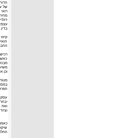
הדוח
של עצ
רואי 
דולר
עצמאי
בדין.
קיזוז
הואיל
החברה
רכישת
כאשר 
מבנק
משיעו
וכן א
מנגד,
במסג
הפרטי
עסק ה
יבחר
ואת 
וציוד
כאמו
שיקול
החלטת