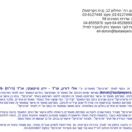
ח´ החילזון 12, (בית הקריסטל)
 שדרות המגינים 58
 לגבי המאמר ניתן להעביר למייל:
eli-doron@taxlawyers.
אלי דורון, עו"ד - ירון טיקוצקי, עו"ד (רו"ח)
li-
זה נוסף לאתר "ארטיקל" מאמרים ע"י
doron@taxlawyers.c
שאישר שהוא הכותב של מאמר זה ושהקישור בסיום המאמר הוא לאתר האינטרנ
ותו, מפרסם מאמר זה אישר בפרסומו מאמר זה הסכמה לתנאי השימוש באתר "ארטיקל", וכמו כן אישר א
ה ש"ארטיקל" אינם מציגים בתוך גוף המאמר "קרדיט", כפי שמצוי אולי באתרי מאמרים אחרים, מלבד קישו
מפרסם המאמר (בהרשמה אין שדה לרישום קרדיט לכותב). מפרסם מאמר זה אישר שמאמר זה מפורסם אול
תרי מאמרים אחרים בחלקו או בשלמותו, והוא מאשר שמאמר זה נוסף על ידו לאתר "ארטיקל".
"ארטיקל" מצהיר בזאת שאינו לוקח או מפרסם מאמרים ביוזמתו וללא אישור של כותב המאמר בהווה ובעתיד
ם שפורסמו בעבר בתקופת הרצת האתר הראשונית ונמצאו פגומים כתוצאה מטעות ותום לב, הוסרו לחלוטי
אגרי המידע של אתר "ארטיקל", ולצוות "ארטיקל" אישורים בכתב על כך שנושא זה טופל ונסגר.
זו כתובה בלשון זכר לצורך בהירות בקריאות, אך מתייחסת לנשים וגברים כאחד, אם מצאת טעות או שימו
מאמר זה למרות הכתוב לעי"ל אנא צור קשר עם מערכת "ארטיקל" בפקס 03-6203887.