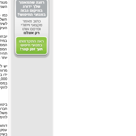
השנים הק
כמו 
תשלו
לשימ
העיקר
במידה
המס ה
המס ה
תהיה
יותר
מרווח
במסג
להקי
ביטוח
חברה 
להימנ
דוחות
עסק ע
בשיט