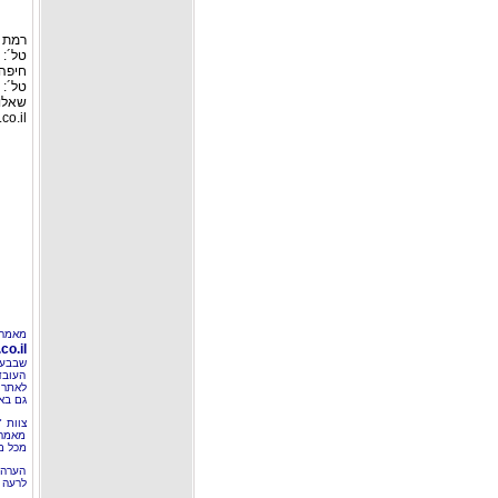
רמת גן: ר
טל´: 03-6127446, פקס: 03-6127449
חיפה:
טל´: 04-8526693 פקס: 04-8555976
שאלות
co.il
מאמר 
o.il
שבבעל
העובד
לאתר 
גם בא
צוות 
מאמרי
מכל מ
הערה 
לרעה ב