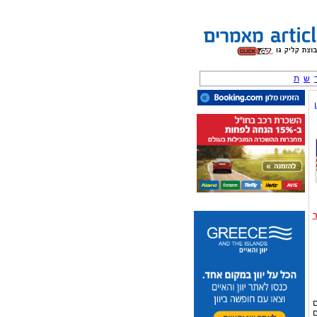
ש
ת
ם
ם