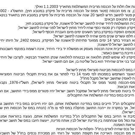
 אלו חלות על הכנסה מריבית המשתלמת מתאריך 1.1.2003 ואילך.
כמו כן, צו מס הכנסה (פטור ממס על הכנסה מריבית על פיקדון במטבע ח
מעניק פטור לתושב חדש למשך 20 שנה על הכנסה מריבית על פיקדון במטבע חוץ בתאגיד בנקא
יים התנאים הבאים:
5. הוא הצהיר בתוך 14 ימים ממועד פתיחתו לראשונה של הפיקדון, בטופס 2402, על היו
 לתושב ישראל לראשונה;
ההכנסה מריבית אינה הכנסה מעסק או ממשלח יד בידי היחיד, אינה רשומה בפנקסי חשבונותי
 חייבת ברישום כאמור;
הפיקדון לא שימש למתן הלוואה או כבטוחה להלוואה שנתן התאגיד הבנקאי, לקרובו של היחי
בר בני אדם שהיחיד הוא בעל שליטה בו, אם הם תושבי ישראל.
במס להכנסות מביטוח סוציאלי מחוץ לישראל
שר האוצר השתמש בסמכותו לפי סעיף 14 כדי לפתור גם את בעיית תקבולי הביטוח הסוציאל
ח לאומי) שתושב ישראל מקבל מחו"ל.
בצו מס-הכנסה (פטור ממס על תקבולי ביטוח סוציאלי מחוץ לישראל), תשל"
אות הבאות:
י ביטוח סוציאלי מחוץ לישראל שמקבל תושב ישראל יהיו פטורים ממס בידי התושב, אם ה
 חייבים במס במדינה המשלמת את התקבולים.
תקבולים הנ"ל חייבים במס במדינה המשלמת אותם, הם יהיו חייבים במס בידי התושב ג
אל, אך במקרה זה ייהנה התושב מהקלה במס לפי צו מ"ה (הנחה במס על הכנסות חוץ ש
ישראל).
יבת אי החיוב במס של התקבולים הנ"ל במדינה המשלמת אותם, נעוצה בהוראות אמנ
ת כפל מס שנחתמה בין מדינת ישראל לבין אותה מדינה, ייעשה חיובו במס של תושב ישרא
וראות האמנה.
על נכס שהיה לאדם בחו"ל -הקלות על הכנסות הוניות
ת מס הכנסה האריכה את תקופת הפטור על רווחי הון ממכירת נכסים בחו"ל של תושבי