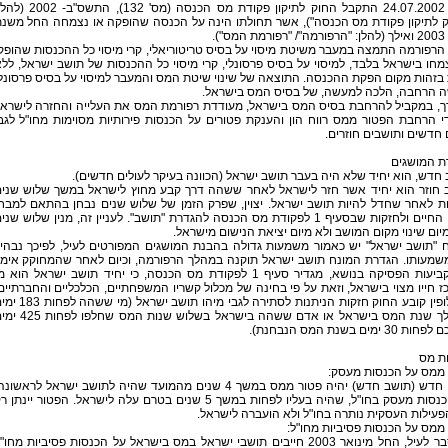
ביום 24.07.2002 התקבל החוק לתיקון פקודת מס הכנסה (מס' 132), התשס"
ק לתיקון פקודת מס הכנסה"), אשר תחולתו הינה על הכנסה שהופקה או נצמחה החל משנ
המס").
הרפורמה התמצה במעבר משיטת מיסוי על בסיס טריטוריאלי, קרי מיסוי כל ההכנסות שהופק
מחו בישראל בלבד, למיסוי על בסיס פרסונלי, קרי מיסוי כל ההכנסות של תושב ישראל, לל
בזהות מקום הפקת ההכנסה. התוצאה של שינוי שיטת המס והמעבר למיסוי על בסיס פרסונל
ה הרחבה, הלכה למעשה, של בסיס המס בישראל.
ך, במקביל להרחבת בסיס המס בישראל, מעודדת רפורמת המס את העלייה והחזרה לישרא
י הרחבת הפטור ממס רווח הון והענקת פטורים על הכנסות פירותיות מסוימות מחו"ל לגב
 חדשים ותושבים חוזרים.
ת המושגים
חדש, הוא יחיד שלא היה בעבר תושב ישראל (הכוונה בעיקר לעולים חדשים).
 חוזר הוא יחיד אשר חזר לישראל לאחר ששהה דרך קבע מחוץ לישראל במשך שלוש שני
ות לאחר שחדל להיות תושב ישראל. יצוין, שפרק הזמן של שלוש שנים נבחן בהתאם למבח
מרכז החיים ולחזקות שבסעיף 1 לפקודת מס הכנסה להגדרת "תושב". לעניין זה, מנין שלוש שני
מיום שינוי מקום המושב ולא מיום יציאת הנישום מישראל.
ח "תושב ישראל" יש כאמור משמעות גדולה בהבנת המושגים המפורטים לעיל, לפיכך נבהי
שמעותו. הגדרת המונח תושב ישראל תוקנה במהלך הרפורמה, וכיום לאחר שהמחוקק אימ
את קביעות הפסיקה בנושא, מגדיר סעיף 1 לפקודת מס הכנסה, כי יחיד תושב ישראל הוא מ
 חייו מצוי בישראל, וזאת על פי בחינה של מכלול קשריו המשפחתיים, הכלכליים והחברתיים
ולחילופין קובע החוק חזקות הניתנות לסתירה לגבי מיהו תושב ישראל (מ
במהלך שנת המס בישראל או אדם ששהה בישראל בשלוש שנות המס שח
30 ימים בשנת המס הנבחנת).
ת מס
 ממס על הכנסות מעסק:
עולה חדש (תושב חדש) יהיה פטור ממס במשך 4 שנים מהמועד שהיה לתושב ישראל לראשונ
על הכנסות מעסק בחו"ל, שהיה בעליו לפחות במשך 5 שנים בטרם עלה לישראל. הפטור יינתן 
עילות העסקית נותרה בחו"ל ולא הועברה לישראל.
ממס על הכנסות פסיביות מחו"ל:
כמוסבר לעיל, החל מינואר 2003 חייבים תושבי ישראל במס בישראל על הכנסות פסיביות מחו"