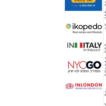
ב- 2002 (להלן:
ת
ו
א
י
ל
י
ם
ן
ם
ר
ץ
י
,
י ששהה לפחות 183 ימים
לפו לפחות 425 ימים
ה,
רק
ל