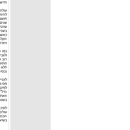
חדשים
עולה 
להיות
שנים
שהניש
בשני
כאשר
הקלה 
ויתרת
כמו כ
ולגבי
רוב ה
התושב
ללא ק
נכסיה
לעניי
מס ג
לפיכך
נדל"ן
וזאת
בשטח
לסיכו
עולים
הכנסו
בשיעו