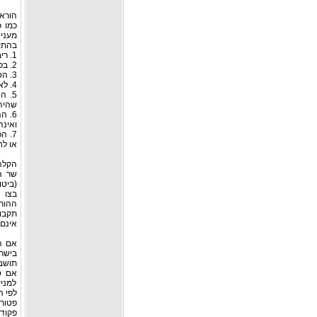
הוראות
בהתק
1. ריבית המשולמת ליחיד שהיה לתושב ישראל לראשונה, על פיקדון במטבע חוץ;
2. בפיקדון הופקדו רק סכומי כסף שהיו ליחיד מחוץ לישראל לפני שהיה לתושב ישראל;
3. הסכומים הופקדו בפיקדון בתוך תשעים ימים מיום העברת הכסף לישראל;
4. לא חלפו עשרים שנים מיום שהיה לראשונה לתושב ישראל;
שהיה
6. 
ואינה
7. 
או לח
הקלה 
(ביטו
ההור
תקבול
אינם
אם ה
בישר
תושב 
אם ס
למניע
לפי ה
פטור 
פקוד