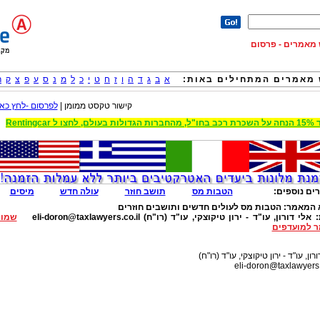
וש מאמרים - פרסום
מאמרים המתחילים באות:
א
ב
ג
ד
ה
ו
ז
ח
ט
י
כ
ל
מ
נ
ס
ע
פ
צ
ק
ר
קישור טקסט ממומן |
לפרסום -לחץ כאן
 הגדולות בעולם, לחצו ל Rentingcar
ים נוספים:
הטבות מס
תושב חוזר
עולה חדש
מיסים
 המאמר:
הטבות מס לעולים חדשים ותושבים חוזרים
:
אלי דורון, עו"ד - ירון טיקוצקי, עו"ד (רו"ח)
eli-doron@taxlawyers.co.il
שמור
 למועדפים
רון, עו"ד - ירון טיקוצקי, עו"ד (רו"ח)
eli-doron@taxlawyers.