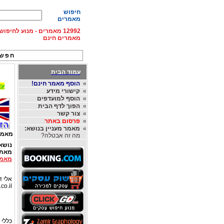
חיפוש
מאמרים
12992 מאמרים - מנוע לחיפ
מאמרים חינם
חפש 
עמוד הבית
»
הוסף מאמר חינם!
עד 15% הנחה על השכרת רכב בחו"ל, מהחברות
»
קישורי מידע
»
הוסף למועדפים
»
הפוך לדף הבית
»
צור קשר
»
פרסום באתר
»
מאמר מעניין בנושא:
מאמר
מה זה אבטלה?
נושא
מאת
מאמר
אלי דו
co.il
כללי