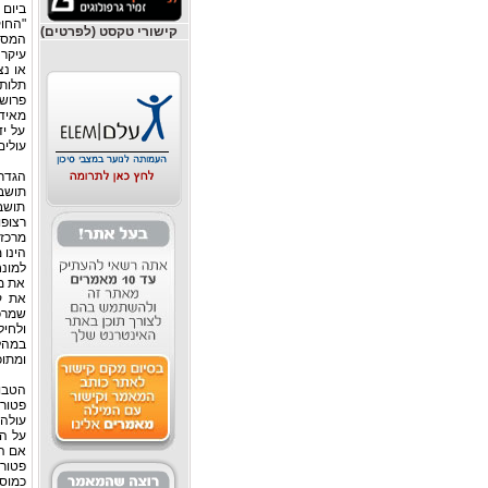
"החו
קישורי טקסט (לפרטים)
המס 2003 ואילך (להלן: "הרפורמה"/ "רפורמת 
עיקר 
או נצ
תלות 
פרוש
מאיד
על יד
עולים
הגדר
תושב 
תושב
רצופ
הינו 
למונ
את מ
שמרכז
ומתוכם לפחות 
הטבו
פטור
אם הפ
פטור 