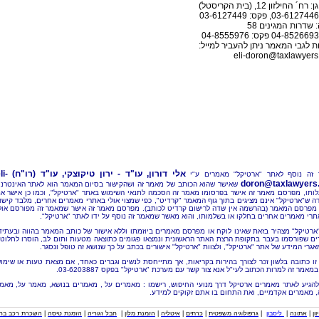
ח´ החילזון 12, (בית הקריסטל)
 שדרות המגינים 58
 לגבי המאמר ניתן להעביר למייל:
eli-doron@taxlawyers.
אלי דורון, עו"ד - ירון טיקוצקי, עו"ד (רו"ח)
li-
זה נוסף לאתר "ארטיקל" מאמרים ע"י
doron@taxlawyers.c
שאישר שהוא הכותב של מאמר זה ושהקישור בסיום המאמר הוא לאתר האינטרנ
ותו, מפרסם מאמר זה אישר בפרסומו מאמר זה הסכמה לתנאי השימוש באתר "ארטיקל", וכמו כן אישר א
ה ש"ארטיקל" אינם מציגים בתוך גוף המאמר "קרדיט", כפי שמצוי אולי באתרי מאמרים אחרים, מלבד קישו
מפרסם המאמר (בהרשמה אין שדה לרישום קרדיט לכותב). מפרסם מאמר זה אישר שמאמר זה מפורסם אול
תרי מאמרים אחרים בחלקו או בשלמותו, והוא מאשר שמאמר זה נוסף על ידו לאתר "ארטיקל".
"ארטיקל" מצהיר בזאת שאינו לוקח או מפרסם מאמרים ביוזמתו וללא אישור של כותב המאמר בהווה ובעתיד
ם שפורסמו בעבר בתקופת הרצת האתר הראשונית ונמצאו פגומים כתוצאה מטעות ותום לב, הוסרו לחלוטי
אגרי המידע של אתר "ארטיקל", ולצוות "ארטיקל" אישורים בכתב על כך שנושא זה טופל ונסגר.
זו כתובה בלשון זכר לצורך בהירות בקריאות, אך מתייחסת לנשים וגברים כאחד, אם מצאת טעות או שימו
מאמר זה למרות הכתוב לעי"ל אנא צור קשר עם מערכת "ארטיקל" בפקס 03-6203887.
להגיע לאתר מאמרים ארטיקל דרך מנועי החיפוש, רישמו : מאמרים על , מאמרים בנושא, מאמר על, מאמ
, מאמרים אקדמיים, ואת התחום בו אתם זקוקים למידע.
וון
|
אתונה
|
ליסבון
|
גרפולוגיה משפטית
|
כרתים
|
איטליה
|
הזמנת מלון
|
חבל זגוריה
|
הזמנת טיסה
|
השכרת רכב בחו