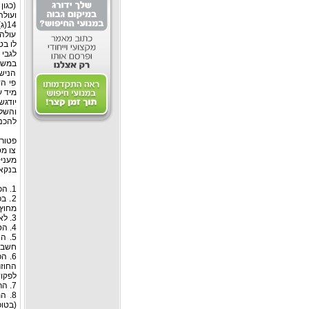
(כגון
ועולה
14(ג) לפקודת מס הכנסה. פטור זה יחול במשך חמש שנים מיום שהפך היחיד לתושב ישראל.
עולה 
לו בט
הנישו
פי הד
מיד 
יודג
והשל
להכני
פטור 
מעניק
בנקאי
1. הכספים הופקדו בפיקדון במטבע חוץ בתאגיד בנקאי.
2. 
מחוץ 
3. לא חלפו 5 שנים מיום שהיה לתושב חוזר.
4. הסכומים הופקדו בפיקדון בתוך 90 ימים מיום העברת הכסף לישראל.
5. 
חשבונ
6. 
לפקוד
7. הריבית משולמת עבור התקופה בה זכאי התושב החוזר לפטור על פי תקנות אלה.
(בטופס 2409), על היותו תושב חו