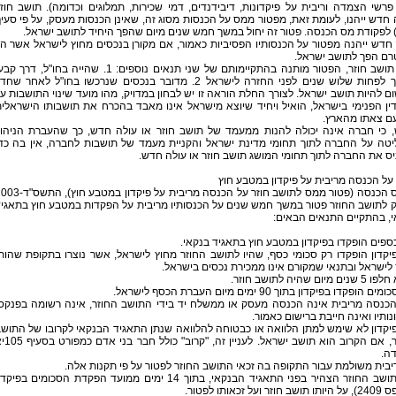
 פרשי הצמדה וריבית על פיקדונות, דיבידנדים, דמי שכירות, תמלוגים וכדומה). תושב חוז
 חדש ייהנו, לעומת זאת, מפטור ממס על הכנסות מסוג זה, שאינן הכנסות מעסק, על פי סעי
חדש ייהנה מפטור על הכנסותיו הפסיביות כאמור, אם מקורן בנכסים מחוץ לישראל אשר הי
רם הפך לתושב ישראל.
לגבי תושב חוזר, הפטור מותנה בהתקיימותם של שני תנאים נוספים: 1. שהייה בחו"ל, דרך 
במשך לפחות שלוש שנים לפני החזרה לישראל 2. מדובר בנכסים שנרכשו בחו"ל לאחר שח
ם להיות תושב ישראל. לצורך החלת הוראה זו יש לבחון במדויק, מהו מועד שינוי התושבות ע
ין הפנימי בישראל, הואיל ויחיד שיוצא מישראל אינו מאבד בהכרח את תושבותו הישראלי
עם צאתו מהארץ.
ש, כי חברה אינה יכולה להנות ממעמד של תושב חוזר או עולה חדש, כך שהעברת הניהו
יטה על החברה לתוך תחומי מדינת ישראל והקניית מעמד של תושבות לחברה, אין בה כד
ס את החברה לתוך תחומי המושג תושב חוזר או עולה חדש.
על הכנסה מריבית על פיקדון במטבע חוץ
צו מס הכנסה (פטור ממס לתושב חוזר על הכנסה מריבית על פיקדון במטב
 לתושב החוזר פטור במשך חמש שנים על הכנסותיו מריבית על הפקדות במטבע חוץ בתאגי
, בהתקיים התנאים הבאים:
בפיקדון הופקדו רק סכומי כסף, שהיו לתושב החוזר מחוץ לישראל, אשר נוצרו בתקופת שהות
לישראל ובתנאי שמקורם אינו ממכירת נכסים בישראל.
ההכנסה מריבית אינה הכנסה מעסק או ממשלח יד בידי התושב החוזר, אינה רשומה בפנקס
ותיו ואינה חייבת ברישום כאמור.
הפיקדון לא שימש למתן הלוואה או כבטוחה להלוואה שנתן התאגיד הבנקאי לקרובו של התוש
החוזר, אם הקרוב הוא תושב ישראל. לענ
ה.
8. התושב החוזר הצהיר בפני התאגיד הבנקאי, בתוך 14 ימים ממועד הפקדת הסכומים בפיקד
זר ועל זכאותו לפטור.