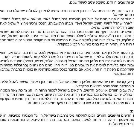
 ותושבים חוזרים, משבע שנים לעשר שנים.
חדש ייהנה מפטור ממס על רווח הון ממכירת נכס שהיה לו מחוץ לגבולות ישראל בטרם הפ
 תושב ישראל.
תושב ח
 לאחר שחדל להיות תושב ישראל (עפ"י מבחן התושבות), הנכס נרכש מחוץ לישראל לאח
ום חדל להיות תושב ישראל.
 המקרים, הפטור תקף אם הנכס נמכר בתוך עשר שנים מיום שהיה הנישום לתושב ישראל
 נמכר נכס בחו"ל לאחר שחלפו למעלה מעשר שנים מיום שהפך היחיד לתושב ישראל, תינת
חלקית, כך שחלק רווח ההון לתקופה שמיום הרכישה עד תום תקופת הפטור יהיה פטור ממס
 רווח ההון תהיה חייבת במס בשיעור הקבוע בפקודה.
ן, הפטור יחול רק אם הנכס, אינו זכות במישרין או בעקיפין לנכס שהיה מצוי בישראל, הואי
 נכסים כדוגמת אלו יש למדינת ישראל זכות מיסוי בכל מקרה ללא קשר לזהות המחזיק בהם.
אמנות למניעת כפל מס עליהן חתומה ישראל (אנגליה, הולנד, צרפת, רוסיה) מעניקות למדינ
ות זכות בלעדית למסות את תושביהם בגין רווח ההון ממנו הם נהנים (בהגבלות מסוימות)
שר למקום הפקת רווח ההון, אלא אם מדובר בנכס מסוג מקרקעין או בזכויות בחברת שמרבי
 הנן מקרקעין.
ן זה, קובעות מרבית האמנות עליהן חתומה ישראל, כי רווחי הון כאמור, אפשר להטיל עליה
ם במדינה הזרה שבה נמצאים המקרקעין.
, תושבים חוזרים או עולים חדשים, הזכאים בישראל לפטור מרווח הון הנוצר כתוצאה ממכיר
 בחו"ל, יחויבו בתשלום מס במדינה הזרה, זאת למרות שהם אינם תושבי אותה מדינה זרה
 מכוח האמנה למניעת כפל מס, המתירה למדינה הזרה למסות רווחי הון ממכירת מקרקעי
ה או ממכירת מניות בחברה שנכסיה מורכבים בעיקר ממקרקעין בשטחה.
ם:
 חדשים ותושבים חוזרים זוכים להקלות מס נרחבות בישראל הן על הכנסות פסיביות, הן ע
ת מעסק והן על רווחי הון. לפיכך, בתכנון מס נכון, ניתן יהיה לייבא ארצה הכנסות שונו
רי מס מינימליים.