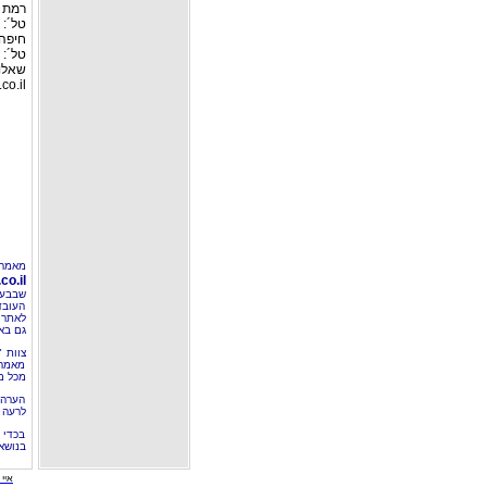
רמת גן: ר
טל´: 03-6127446, פקס: 03-6127449
חיפה:
טל´: 04-8526693 פקס: 04-8555976
שאלות
co.il
מאמר 
o.il
שבבעל
העובד
לאתר 
גם בא
צוות 
מאמרי
מכל מ
הערה 
לרעה ב
בכדי 
בנושא
איי י