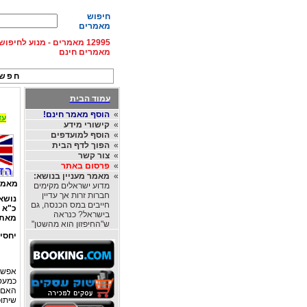
חיפוש
מאמרים
12995 מאמרים - מנוע לחיפ
מאמרים חינם
חפש 
עמוד הבית
»
הוסף מאמר חינם!
עד 15% הנחה על השכרת רכב בחו"ל, מהחברות
»
קישורי מידע
»
הוסף למועדפים
»
הפוך לדף הבית
»
צור קשר
»
פרסום באתר
»
מאמר מעניין בנושא:
מאמר
מדוע ישראלים מקימים
חברות זרות אך עדיין
נושא
חייבים במס הכנסה, גם
כ"א
בישראל? כנראה
מאת
ש"החיפזון הוא מהשטן"
יחסי
אפשר
האם א
שיתו