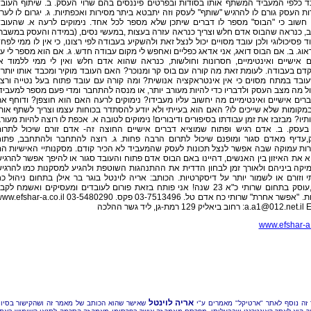
ד כלפי המעביד המשתף אותו בסודות ובפרטים פיננסים בהם שרוי העסק. ב. שיתוף העוב
ת העסק גורם לו להרגיש "שותף" לעסק וזה יתבטא ביתר מסירות ואכפתיות. ג. יגרום לו לער
 חשוב כי "הבוס" מספר לו דברים שיתכן שלא מספר לכל אחד. נימוקים לרעה א. שהעוב
, כנראה שהבוס אדם חלש וצריך כנראה עזרה בעצות ,במעשי נסים, (במידה והעסק במשבר
ד פסיכולוגי ולכן עובד מסויים יכול לנצל זאת ולהשקיע בעבודה לפי רצונו, כי אין לו ממי לפח
אוג. ב. אם הבוס דואג, אני אדאג כפליים ואחפש לי מקום עבודה חדש. ג. אם הוא מספר לי ע
ם אישיים ואינטימיים, חסרונות וחולשות, כנראה שהוא אדם חלש ואין לי ממי ללמוד א
ם בעבודה. לעומת זאת מה קורה עם בוס קר ומנוכר? האם העובד מוקיר ומכבד אותו יותר
ובד במתח מסוים כי אין אינטראקציה אנושית? ומה קורה עם עובד פתוח בעל נטייה ורצו
 מה מצב העסק ולדבריו כדי להיות מעורב יותר, או מנסה להתחבר ומדי פעם מספר למעביד
רים אישיים ואינטימיים מה יחשוב עליו מעבידו? נימוקים לרעה האם הוא חוצפן? ודוחף א
מקומות שלא שייכים לו? האם הוא בעייתי ולא יודע להסתדר בכוחות עצמו וצריך לשתף אות
תיו? מבזבז את זמן עבודתו בסיפורים ודיבורים! נימוקים לטובה א. אכפת לו רוצה להיות מעור
 בעסק. ב. אדם רגיש ופתוח שמוציא דברים אישיים החוצה זה- אדם זורם שיכול לתרו
,עדיף מאדם סגור ומופנם שיכול לתרום הרבה פחות. ג. רוצה להתחבר ולהתחבב, פתו
רות עמוקה שבה אפשר לנצל תכונות לעסק שהמעביד לא הכיר קודם. מסקנותיי האישיות ה
 את האיזון בין האנשים, דהיינו באם הבוס אדם פתוח והעובד סגור או להיפך אפשר להרגי
יקה ביניהם ולאורך זמן לבחון הדדית את ההתנהגות השוטפת ולהגיע למסקנות כמו להרגי
 וזורם או לשמור יותר על דיסקרטיות. הכותב: אריה לוינטל בוגר בר אילן בתחום ניהול כ
אדם,עוסק בתחום שרותי כ"א 23 שנה! אני פותח בזאת פורום לעובדים ומעסיקים ואשמח לקב
פשר אחרת" שרותי כח אדם טל. 03-7513496 פקס. 03-5480290 www.efshar-a.co.il
ליד גשר ההלכה
a.a1@012.net.il
www.efshar-a.
אריה לוינטל
זה נוסף לאתר "ארטיקל" מאמרים ע"י
שאישר שהוא הכותב של מאמר זה ושהקישור בסיו