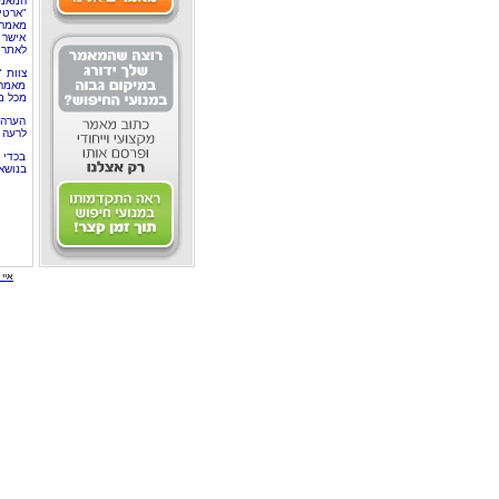
המאמר
"ארטי
מאמרי
אישר 
לאתר 
צוות 
מאמרי
מכל מ
הערה 
לרעה ב
בכדי 
בנושא
איי י