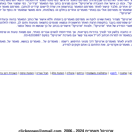
 הוא לאתר האינטרנט שבבעלותו, מפרסם מאמר זה אישר בפרסומו מאמר זה הסכמה לתנאי השימוש באת
קל", וכמו כן אישר את העובדה ש"ארטיקל" אינם מציגים בתוך גוף המאמר "קרדיט", כפי שמצוי אולי באתר
ם אחרים, מלבד קישור לאתר מפרסם המאמר (בהרשמה אין שדה לרישום קרדיט לכותב). מפרסם מאמר ז
שמאמר זה מפורסם אולי גם באתרי מאמרים אחרים בחלקו או בשלמותו, והוא מאשר שמאמר זה נוסף על יד
"ארטיקל".
"ארטיקל" מצהיר בזאת שאינו לוקח או מפרסם מאמרים ביוזמתו וללא אישור של כותב המאמר בהווה ובעתיד
ם שפורסמו בעבר בתקופת הרצת האתר הראשונית ונמצאו פגומים כתוצאה מטעות ותום לב, הוסרו לחלוטי
אגרי המידע של אתר "ארטיקל", ולצוות "ארטיקל" אישורים בכתב על כך שנושא זה טופל ונסגר.
זו כתובה בלשון זכר לצורך בהירות בקריאות, אך מתייחסת לנשים וגברים כאחד, אם מצאת טעות או שימו
מאמר זה למרות הכתוב לעי"ל אנא צור קשר עם מערכת "ארטיקל" בפקס 03-6203887.
להגיע לאתר מאמרים ארטיקל דרך מנועי החיפוש, רישמו : מאמרים על , מאמרים בנושא, מאמר על, מאמ
, מאמרים אקדמיים, ואת התחום בו אתם זקוקים למידע.
וון
|
אתונה
|
ליסבון
|
גרפולוגיה משפטית
|
כרתים
|
איטליה
|
הזמנת מלון
|
חבל זגוריה
|
הזמנת טיסה
|
השכרת רכב בחו
ארטיקל
מאמרים
2024 - 2006
clickgoseo@gmail.com