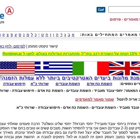
וש מאמרים - פרסום
מאמרים המתחילים באות:
א
ב
ג
ד
ה
ו
ז
ח
ט
י
כ
ל
מ
נ
ס
ע
פ
צ
ק
ר
קישור טקסט ממומן |
לפרסום -לחץ כאן
 הגדולות בעולם, לחצו ל Rentingcar
ים נוספים:
השמת כח אדם
השמת עובדים
שרותי כ"א
חיפוש עבודה
 המאמר:
יחסי עובד מעביד - השמת עובדים - השמת כח אדם - חיפוש עבודה - שרות
:
אריה לוינטל
שמור מאמר למועדפים
 עובד מעביד - השמת עובדים - השמת כח אדם - חיפוש עבודה - שרותי כ"א
 אחרת ביחסי עובד-מעביד? יחסי חברות? יחסי שליט ונשלט? הרבה פעמים שאלתי עצמ
כמעסיק קטן (2-3 עובדים) האם אני צריך להסתיר רגשות, מצבים קשים או טובים בהם שרוי העסק
פשר לסמוך על העובד שלא ינצל זאת לרעה גם בזמן עבודתו וגם לאחר עזיבתו. מאידך א
פו בעיקר במצב העסק האם זה לטובה או לא? נימוקים לטובה א. הרגשת אמון גבוהה ש