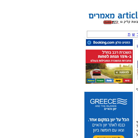
ש
ת
י
י
?
י
ל