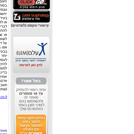
העוב
בסודו
עצמי
יחשוב
בעידו
או לד
קישורי טקסט (לפרטים)
דברי
להתקד
או שע
לשאול
על דב
אפו ב
בבעיו
יותר
לעסק
להיכ
למצוא
בדינמ
אמיתי
תגובות. "א
Email: רחוב ביאליק 129 רמת-גן, 
co.il
מאמר 