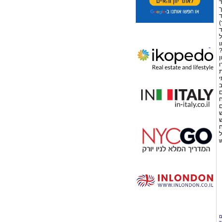
ד
ך
ד
)
ד
ל
ו
?
ן
ו
ת
י
ב
ם
ח
ם
ש
ש
ח
ל
ם