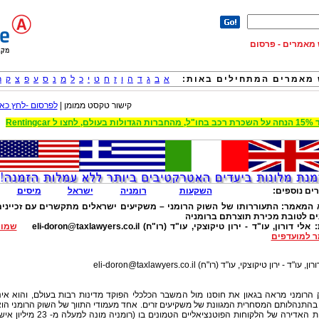
וש מאמרים - פרסום
מאמרים המתחילים באות:
א
ב
ג
ד
ה
ו
ז
ח
ט
י
כ
ל
מ
נ
ס
ע
פ
צ
ק
ר
קישור טקסט ממומן |
לפרסום -לחץ כאן
 הגדולות בעולם, לחצו ל Rentingcar
ים נוספים:
השקעות
רומניה
ישראל
מיסים
 המאמר:
התעוררותו של השוק הרומני – משקיעים ישראלים מתקשרים עם זכיינים
ים לטובת מכירת תוצרתם ברומניה
:
אלי דורון, עו"ד - ירון טיקוצקי, עו"ד (רו"ח)
eli-doron@taxlawyers.co.il
שמור
 למועדפים
רון, עו"ד - ירון טיקוצקי, עו"ד (רו"ח)
eli-doron@taxlawyers.co.il
הרומני מראה בגאון את חוסנו מול המשבר הכלכלי הפוקד מדינות רבות בעולם, והוא אינ
בהתנהלותם המסחרית המגוונת של משקיעים זרים. אחד מעמודי התווך של השוק הרומני הו
הכמות האדירה של הלקוחות הפוטנציאליים הטמונים בו (רומניה מונה למעלה מ- 23 מי