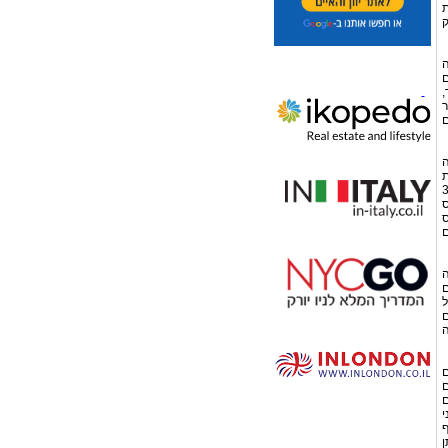
ת
ק
ה
ם
,
ר
ם
ה
ת
ממס חברות בשיעור של 2.5% (3%
 המס
ס
ם
ה
ם
ל
ם
ה
ם
ם
ם
י
ן