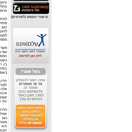
ודוג
החלי
הרומנ
קישורי טקסט (לפרטים)
לעיתי
פוחת
כגון:
להעצי
למצו
מספקו
משרד
ואף ב
בין ר
בסיט
באופן
הדין 
למני
אלה ב
אינה 
קשים 
יחד 
הדרכי
אפילו
כגון
מומחי
היא 
הכנסו