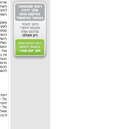
שירו
השיק
להקי
השוק 
משקי
לסקי
עסקית
בנשימ
הישר
נשלטת
האם כ
ועוד 
אין כ
כוונת
הרומ
הרומ
להשל
רמת גן: רח
טל': 03-6127446, פקס: 03-6127449
חיפה:
טל': 04-8526693 פקס: 04-8555976
שאלות
co.il