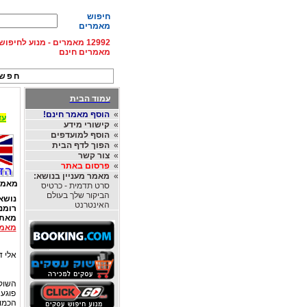
חיפוש
מאמרים
12992 מאמרים - מנוע לחיפ
מאמרים חינם
חפש 
עמוד הבית
»
הוסף מאמר חינם!
עד 15% הנחה על השכרת רכב בחו"ל, מהחברות
»
קישורי מידע
»
הוסף למועדפים
»
הפוך לדף הבית
»
צור קשר
»
פרסום באתר
»
מאמר מעניין בנושא:
מאמר
סרט תדמית - כרטיס
הביקור שלך בעולם
נושא
האינטרנט
רומנ
מאת
מאמר
אלי דו
השוק 
פוגע 