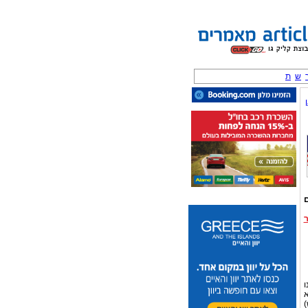
ש
ת
ו
א
ליון איש)