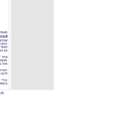
מאמר 
o.il
שבבעל
העובד
לאתר 
גם בא
צוות 
מאמרי
מכל מ
הערה 
לרעה ב
בכדי 
בנושא
איי י