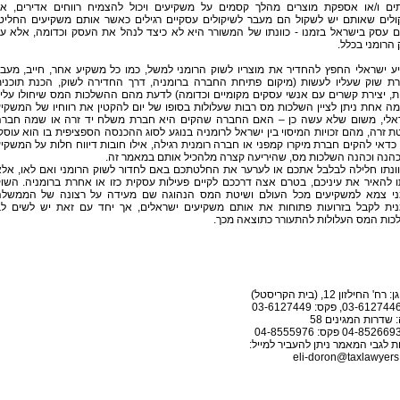
תים ו/או אספקת מוצרים מהלך קסמים על משקיעים ויכול להצמיח רווחים אדירים, א
ולים שאותם יש לשקול הם מעבר לשיקולים עסקיים רגילים כאשר אותם משקיעים החליט
ם עסק בישראל בזמנו - כוונתו של המשורר היא לא כיצד לנהל את העסק וכדומה, אלא ע
הרומני בכלל.
ע ישראלי החפץ להחדיר את מוצריו לשוק הרומני למשל, כמו כל משקיע אחר, חייב, מעב
רת שוק שעליו לעשות (מיקום פתיחת החברה ברומניה, דרך החדירה לשוק, הכנת תוכני
, יצירת קשרים עם אנשי עסקים מקומיים וכדומה) לדעת מהם ההשלכות המס שיחולו עליו
ה אחת ניתן לציין השלכות מס רבות שעלולות בסופו של יום להקטין את רווחיו של המשקי
אלי, משום שלא עשה כן – האם החברה שהקים היא חברת משלח יד זרה או שמה חבר
 זרה, מהם זכויות המיסוי בין ישראל לרומניה בנוגע לסוג ההכנסה הספציפית בו הוא עוסק
דאי להקים חברת מיקרו קמפני או חברה רומנית רגילה, אילו חובות דיווח חלות על המשקי
כהנה וכהנה השלכות מס, שהיריעה קצרה מלהכיל אותם במאמר זה.
וונתו חלילה לבלבל אתכם או לערער את החלטתכם באם לחדור לשוק הרומני ואם לאו, אל
ו להאיר את עיניכם, בטרם אצה דרככם לקיים פעילות עסקית כזו או אחרת ברומניה. השו
ני צמא למשקיעים מכל העולם ושיטת המס הנהוגה שם מעידה על רצונה של הממשל
נית לקבל בזרועות פתוחות את אותם משקיעים ישראלים, אך יחד עם זאת יש לשים ל
כות המס העלולות להתעורר כתוצאה מכך.
' החילזון 12, (בית הקריסטל)
 שדרות המגינים 58
 לגבי המאמר ניתן להעביר למייל:
eli-doron@taxlawyers.