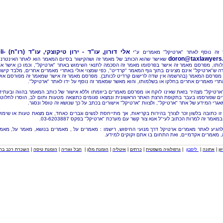
אלי דורון, עו"ד - ירון טיקוצקי, עו"ד (רו"ח)
li-
זה נוסף לאתר "ארטיקל" מאמרים ע"י
doron@taxlawyers.c
שאישר שהוא הכותב של מאמר זה ושהקישור בסיום המאמר הוא לאתר האינטרנ
ותו, מפרסם מאמר זה אישר בפרסומו מאמר זה הסכמה לתנאי השימוש באתר "ארטיקל", וכמו כן אישר א
ה ש"ארטיקל" אינם מציגים בתוך גוף המאמר "קרדיט", כפי שמצוי אולי באתרי מאמרים אחרים, מלבד קישו
מפרסם המאמר (בהרשמה אין שדה לרישום קרדיט לכותב). מפרסם מאמר זה אישר שמאמר זה מפורסם אול
תרי מאמרים אחרים בחלקו או בשלמותו, והוא מאשר שמאמר זה נוסף על ידו לאתר "ארטיקל".
"ארטיקל" מצהיר בזאת שאינו לוקח או מפרסם מאמרים ביוזמתו וללא אישור של כותב המאמר בהווה ובעתיד
ם שפורסמו בעבר בתקופת הרצת האתר הראשונית ונמצאו פגומים כתוצאה מטעות ותום לב, הוסרו לחלוטי
אגרי המידע של אתר "ארטיקל", ולצוות "ארטיקל" אישורים בכתב על כך שנושא זה טופל ונסגר.
זו כתובה בלשון זכר לצורך בהירות בקריאות, אך מתייחסת לנשים וגברים כאחד, אם מצאת טעות או שימו
מאמר זה למרות הכתוב לעי"ל אנא צור קשר עם מערכת "ארטיקל" בפקס 03-6203887.
להגיע לאתר מאמרים ארטיקל דרך מנועי החיפוש, רישמו : מאמרים על , מאמרים בנושא, מאמר על, מאמ
, מאמרים אקדמיים, ואת התחום בו אתם זקוקים למידע.
וון
|
אתונה
|
ליסבון
|
גרפולוגיה משפטית
|
כרתים
|
איטליה
|
הזמנת מלון
|
חבל זגוריה
|
הזמנת טיסה
|
השכרת רכב בחו