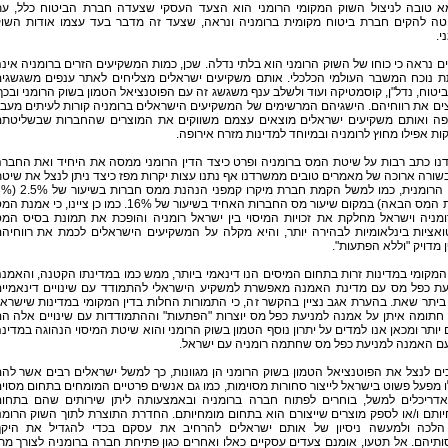
מא טובה לניצול השוק המקומי הרומני הוא הצעד העסקי שצעדה חברת הביטוח כלל, ע
טה להקים חברת ביטוח מקומית ברומניה ונראה, שצעד זה מדבר בעד עצמו אודות השו
י.
ם נראה כי כוחו של השוק הרומני הוא בלתי נדלה. שכן, כמות המשקיעים הזרים ברומניה אינ
ת נוכח המשבר העולמי הכלכלי. אותם משקיעים ישראלים מצליחים לאתר ענפים משגשגי
 ביטוח, נדל"ן, קוסמטיקה ועוד ולשלב ענף משגשג זה עם הפוטנציאל הטמון בשוק הרומני ובכך
ם את רווחיהם. הישגיהם המרשימים של המשקיעים הישראלים ברומניה קורות לעיתים מעב
פה ואותם משקיעים ישראלים מוצאים עצמם משווקים את המוצרים שהחברות שבשליטת
ת אפילו מחוץ לרומניה ובמיוחד למדינות מזרח אירופה.
נו כתב רבות על שיטת המס ברומניה ופרט כיצד הדין הרומני ממסה את היחיד ואת החבר
שורה ארוכה של מאמרים טובים ממשרדנו אף נתנו עצות יקרות מפז כיצד ניתן לנצל את שיט
המס הרומנית, כמו למשל הקמת חברת מיקרו קמפני הנהנת 
בשנת המס הבאה) במקום שיעור מס החברות האחיד בשיעור של 16%. כמו כן ציינו, כי אמנת
ומניה וישראל מחלקת את זכויות המיסוי בין ישראל רומניה והופכת את תמונת בסיס המ
ואציות בינלאומיות לבהירה יותר, והיא מקלה על המשקיעים הישראלים לכמת את רווחיה
 מדויק "וללא הפתעות".
המקומי במדינות זרות בתחום המיסים הנו דינאמי ביותר, ממש כמו במדינתו הקטנה, והאמנ
עת כפל מס עם מדינת האמנה מאפשרת למשקיע הישראלי להתמודד עם שינויים דינאמיי
יתר שאת. בהערת אגב נציין בהקשר זה, כי התמורות החלות בדין המקומי במדינות שישרא
חתומה איתן על אמנה למניעת כפל מס יוצרות "הפתעות" וההתמודדות עם שינויים אלה ה
יותר ומכאן אנו למדים על יתרון נוסף הטמון בשוק הרומני והוא שיטת המיסוי הנהוגה במדינ
עם האמנה למניעת כפל מס שחתמה רומניה עם ישראל.
ם לנצל את הפוטנציאל הטמון בשוק הרומני הן מגוונות, כך למשל ישראלים רבים אשר לה
 מפעל פשוט בישראל לייצור סחורות מסוימות, כמו גם אנשים פרטיים המומחים בתחום מסוי
 אדריכלים למשל, בוחרים לפתוח חברה ברומניה ובאמצעותה ליתן שירותים שהם בתחו
ותם ו/או לספק מוצרים שייצורם הוא בתחום מומחיותם. החדרת התוצרת לתוך השוק הרומנ
הלכה ולמעשה ניסיון של אותם ישראלים להרחיב את עסקם בכדי להגדיל את היקף
תיהם. אל תטעו, אומנם צעדים עסקיים כאלו ואחרים כגון פתיחת חברה ברומניה לצורך מת