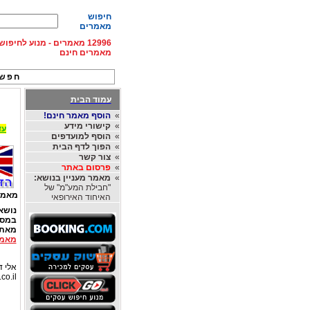
חיפוש
מאמרים
12996 מאמרים - מנוע לחיפ
מאמרים חינם
חפש 
עמוד הבית
»
הוסף מאמר חינם!
»
קישורי מידע
עד 15% הנחה על השכרת רכב בחו"ל, מהחברות
»
הוסף למועדפים
»
הפוך לדף הבית
»
צור קשר
»
פרסום באתר
»
מאמר מעניין בנושא:
"חבילת המע"מ" של
מאמר
האיחוד האירופאי
נושא
במס
מאת
מאמר
אלי דו
co.il