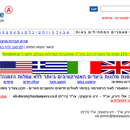
וש מאמרים - פרסום
מאמרים המתחילים באות:
א
ב
ג
ד
ה
ו
ז
ח
ט
י
כ
ל
מ
נ
ס
ע
פ
צ
ק
ר
פרוק חברות מרצון
קישור טקסט ממומן |
לפרסום -לחץ כאן
 הגדולות בעולם, לחצו ל Rentingcar
ים נוספים:
חיסכון במס
תושב חוזר
עולה חדש
מיסים
 המאמר:
לאור הרפורמה במיסוי לעולים חדשים ותושבים חוזרים - תכנן צעדיך וחסו
:
אלי דורון, עו"ד - ירון טיקוצקי, עו"ד (רו"ח)
eli-doron@taxlawyers.co.il
שמור
 למועדפים
רון, עו"ד - ירון טיקוצקי, עו"ד (רו"ח)
eli-doron@taxlawyers.