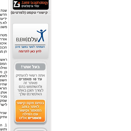
קישורי טקסט (לפרטים)
חדשי
ידיע
לא מכ
משנה 
מטרתן
אזרחי
איכות
הכנסה
הן מב
ראשי
המס 
השונ
מכיר
לישרא
שנית,
וותיק
ותושב