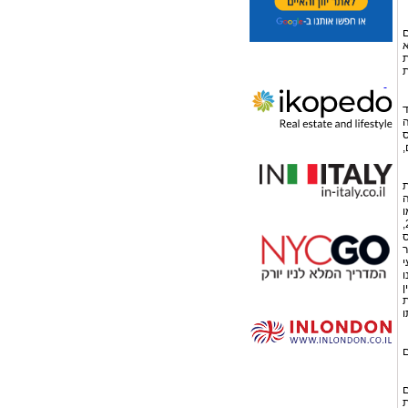
ם
א
ת
ת
ד
ה
ס
,
ת
ה
. כמו
כן, נקבעה הטבה מיוחדת בהוראת שעה, לפיה מי שהיה לתושב ישראל בשנים 2007, 2008, 2009,
ס
ר
 עי
נתנו
גין
ת
חזרתו
ם
דשים
ת