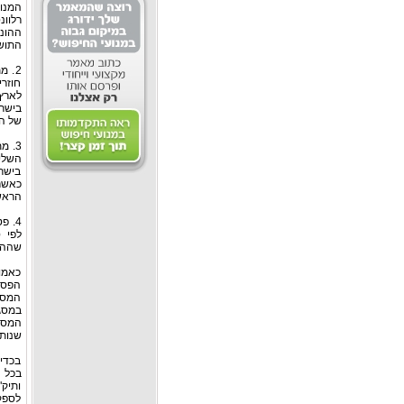
רלוונ
ההוני
התושב
2. 
חוזר
לארץ
של הע
3. 
השלי
בישר
הראש
4. 
שההכ
כאמור
הפסיק
המס,
במסג
שנות 
בכדי 
בכל 
ותיק
לספק