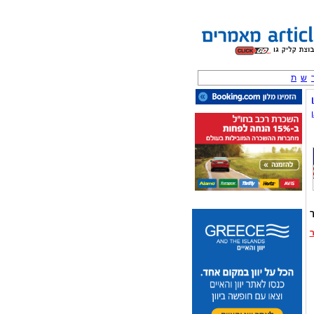
ש
ת
ך