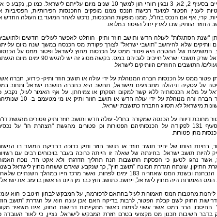
המנויים בסעיף 2, 2א, 3 ובגין רווחי הון למשך 10 שנים מיום עלייתם לישראל. כמו כן, נקבע כי א
טיות לעניין הפטור למועד רכישת הנכס ממנו מופקים ההכנסות הפירותיות, הפסיביות א
ות. קרי, אף אם הנכס בחו"ל, ממנו מופקות ההכנסות, נרכש לאחר המועד בו העולה החדש א
 החוזר הוותיק שבו לארץ יחול הפטור במלואו.
מתן "שנת הסתגלות" לעולה חדש ותושב חוזר ותיק- הוחלט לאפשר לעולים חדשים ולתושבי
ים וותיקים שלא להיחשב "תושבי ישראל" לצורך פקודת מס הכנסה במשך שנה מיום עליית
. המשמעות של ההטבה היא פטור ממס על הכנסות מחוץ לישראל ופטור ממס על הכנסו
בישראל שרק תושבי ישראל חייבים לגביהם במס. בקשה מסוג זה יש להגיש 90 ימים מיום 
ולים/ התושבים החוזרים הוותיקים לישראל.
מתן פטור ממס על הכנסות חברה המנוהלת על ידי עולה או תושב חוזר ותיק- כידוע, חברה אש
טה על עסקיה וניהולה מתבצעים מישראל, תחשב היא כחברה תושבת ישראל ותחוב במ
אל על מלוא הכנסותיה ללא קשר למקום הפקתן או צמיחתן. על אף האמור לעיל, נקבע, כ
כאשר חברה זרה מנוהלת על ידי עולה חדש או תושב חוזר ותיק או מי מטעמם ב- 
ונות מישראל לא תסווג החברה כתושבת ישראל.
פטור מחובת דיווח על הכנסה שמקורה בחו"ל- עולה חדש ותושב חוזר ותיק פטורים מהגשת דו"
לפי סעיף 131 לפקודה על הכנסותיהם הפטורות וכן פטורים מהגשת "הצהרת הו" על נכסי
נסות מהן פטורות.
, בחינת היותו של יחיד תושב חוזר או תושב חוזר ותיק כרוכה בבדיקת המועד בו הנישו
 להיות תושב ישראל. בחינתה של שאלה זו הייתה כרוכה בעבר בויכוחים רבים עם רשויו
 אשר נהגו לטעון כי הפסקת התושבות הנה תהליך הדרגתי ולא אקט חד. נוכח האמור
רת התיקון, שונתה הגדרת המונח "תושב חוץ", כך שנקבע שאדם ששהה מחוץ לישראל בשנ
המס הנבחנת ובשנת המס שאחריה 183 ימים לפחות, ואשר מרכז חייו במהלך השנתיים שלאח
המס האמורות היה מחוץ לישראל, ייחשב כתושב חוץ כבר מן היום הראשון בו עזב את ישראל.
ליהנות מהטבות המס האמורות לעיל בהתאם לרפורמה, על המבקש לבחון היטב כי הוא עומ
דרישות החוק לשם קבלת הפטור, לרבות בדיקה האם אכן עונה הוא על הגדרת "תושב חוז
". החיסכון הרב במס אשר עשוי לצמוח כאשר מתקיימות דרישות החוק, אינו משאיר מקו
 בדבר חשיבות תכנון מס מקצועי בטרם חזרת המבקש לישראל. נציין, כי לאור העובדה כ