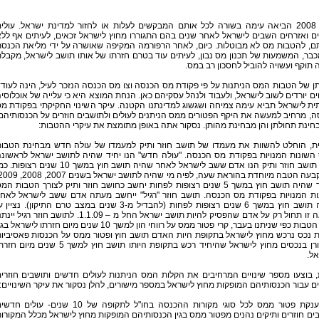
שנת 2008 הביאה עימה בשורה לכל אותם המבקשים לעלות או לחזור למדינת ישראל. עולי
ם ואזרחים השבים לישראל לאחר שנים בהם התגוררו מחוץ לישראל זכאים, לעיתים אף לל
תם, להטבות מס לא מבוטלות. כיום, לאחר הרפורמה המקיפה שאושרה על ידי מליאת הכנס
בר, המשמעות של תכנון מס נבון, לעיתים עוד בטרם חזרתו של אותו תושב לישראל, מקבל
תוקף ועשויה להוביל לחסכון רב במס.
 של הטבות המס הניתנות על פי פקודת מס הכנסה וצו מס הכנסה הנזכר לעיל, הינה לעוד
ם יורדים לשוב לישראל, ולעבוד ולנהל עסקיהם כאן. הנחת המוצא היא כי עלייה של אוכלוסי
ית לישראל תביא עימה צמיחה ושגשוג למדינתנו הקטנה. עיקר השינוי החקיקתי בפקודת מ
, מרחיב למעשה את היקף הפטורים ממס הניתנים לעולים ולתושבים חוזרים על הכנסותיהם
חינת תחולתן והן מבחינת מהותן. נסקור אתה באופן מתומצת את עיקרי ההטבות:
ת, הוחלט להשוות את מעמדו של תושב חוזר ותיק למעמדו של עולה חדש מבחינת הטבו
השונות המנויות בפקודת מס הכנסה. "עולה חדש" הנו יחיד שהיה לתושב ישראל לראשונ
ואילו תושב חוזר ותיק הנו אדם ששב לישראל לאחר שהיה תושב חוץ במשך 10 שנים רצופות
לאחר שהיה תושב חוץ במשך 5 שנים רצופות לפחות יחשב כחושב חוזר ותיק לצורך הטבות המ
ות המנויות בפקודת מס הכנסה. תושב חוזר "רגיל" ייחשב מעתה אדם ששב לישראל לאח
שהיה תושב חוץ במשך 6 שנים רצופות לפחות (להבדיל מ-3 שנים במצב טרם התיקון). נציין
הוראה זו תחול רק על אדם שהפסיק להיות תושב ישראל החל מ – 1.1.09. לתושב חוזר רגיל יי
אותן הטבות כפי שניתנו בעבר, קרי פטור ממס על רווחי הון למשך 10 שנים מיום חזרתו לישראל ב
ת נכס נרכש מחוץ לישראל בתקופת היות האדם תושב חוץ ופטור ממס על הכנסות פאסיביו
שמקורן בנכסים מחוץ לישראל שהיחיד רכש בתקופת היותו תושב חוץ למשך 5 שנים מיום 
ל.
 בוצעו מספר שינויים המרחיבים את הקלות המס הניתנות לעולים חדשים ותושבים חוזרי
ים עבור הכנסותיהם המופקות מחוץ לישראל במספר מישורים, להלן נסקור את עיקר השינויים:
1. הענקת פטור ממס לכל סוגי מקורות ההכנסה בחו"ל לתקופה של 10 שנים- עולים ח
ים חוזרים ותיקים נהנים מפטור ממס בגין הכנסותיהם המופקות מחוץ לישראל מכלל המקורו