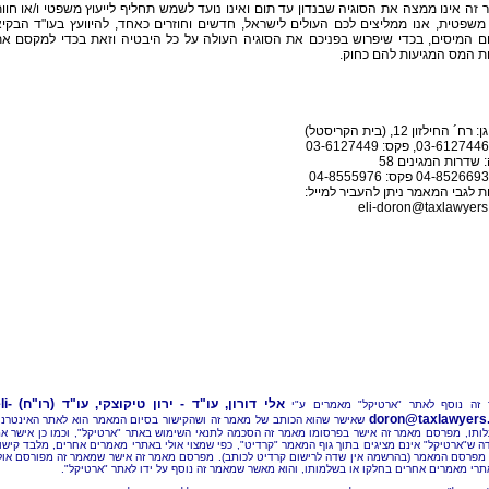
זה אינו ממצה את הסוגיה שבנדון עד תום ואינו נועד לשמש תחליף לייעוץ משפטי ו/או חוו
שפטית, אנו ממליצים לכם העולים לישראל, חדשים וחוזרים כאחד, להיוועץ בעו"ד הבקי
ם המיסים, בכדי שיפרוש בפניכם את הסוגיה העולה על כל היבטיה וזאת בכדי למקסם א
ת המס המגיעות להם כחוק.
ח´ החילזון 12, (בית הקריסטל)
 שדרות המגינים 58
 לגבי המאמר ניתן להעביר למייל:
eli-doron@taxlawyers.
אלי דורון, עו"ד - ירון טיקוצקי, עו"ד (רו"ח)
li-
זה נוסף לאתר "ארטיקל" מאמרים ע"י
doron@taxlawyers.c
שאישר שהוא הכותב של מאמר זה ושהקישור בסיום המאמר הוא לאתר האינטרנ
ותו, מפרסם מאמר זה אישר בפרסומו מאמר זה הסכמה לתנאי השימוש באתר "ארטיקל", וכמו כן אישר א
ה ש"ארטיקל" אינם מציגים בתוך גוף המאמר "קרדיט", כפי שמצוי אולי באתרי מאמרים אחרים, מלבד קישו
מפרסם המאמר (בהרשמה אין שדה לרישום קרדיט לכותב). מפרסם מאמר זה אישר שמאמר זה מפורסם אול
תרי מאמרים אחרים בחלקו או בשלמותו, והוא מאשר שמאמר זה נוסף על ידו לאתר "ארטיקל".