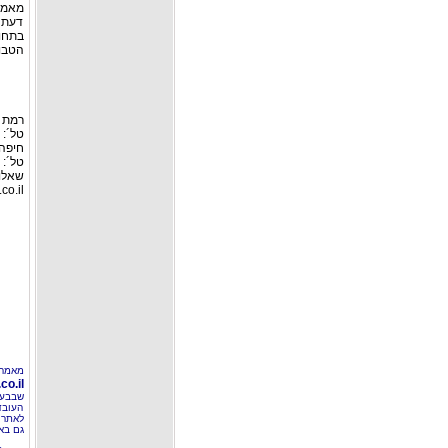
מאמר 
דעת מ
בתחו
הטבו
רמת גן: ר
טל´: 03-6127446, פקס: 03-6127449
חיפה:
טל´: 04-8526693 פקס: 04-8555976
שאלות
co.il
מאמר 
o.il
שבבעל
העובד
לאתר 
גם בא