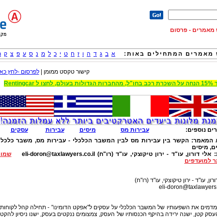
וש מאמרים - פרסום
מאמרים המתחילים באות:
א
ב
ג
ד
ה
ו
ז
ח
ט
י
כ
ל
מ
נ
ס
ע
פ
צ
ק
ר
קישור טקסט ממומן |
לפרסום -לחץ כאן
 הגדולות בעולם, לחצו ל Rentingcar
ים נוספים:
עבירות מס
מיסים
עבירות
עסקים
 המאמר:
הקשר בין עבירות מס לבין המשבר הכלכלי - עבירות מס, משבר כלכלי
ם, מיסים
:
אלי דורון, עו"ד - ירון טיקוצקי, עו"ד (רו"ח)
eli-doron@taxlawyers.co.il
שמור
 למועדפים
רון, עו"ד - ירון טיקוצקי, עו"ד (רו"ח)
eli-doron@taxlawyers.
דמים את השפעותיו של המשבר הכלכלי על עסקים ל"אפקט הדומינו" - תחילה קהל לקוחותי
סק קטן, ישנה ירידה בהיקף הכנסותיו של העסק, צמצומים ננקטים בעסק, ישנו ניסיון להקטי