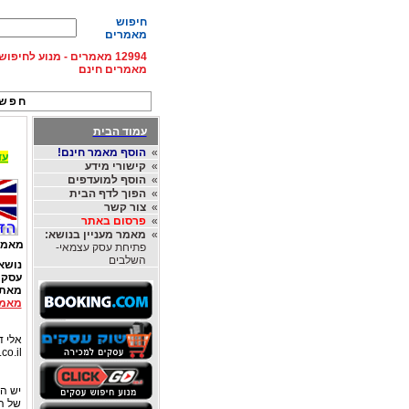
חיפוש
מאמרים
12994 מאמרים - מנוע לחיפ
מאמרים חינם
חפש 
עמוד הבית
»
הוסף מאמר חינם!
עד 15% הנחה על השכרת רכב בחו"ל, מהחברות
»
קישורי מידע
»
הוסף למועדפים
»
הפוך לדף הבית
»
צור קשר
»
פרסום באתר
»
מאמר מעניין בנושא:
מאמר
פתיחת עסק עצמאי-
השלבים
נושא
עסקי
מאת
מאמר
אלי דו
co.il
יש המ
של הע