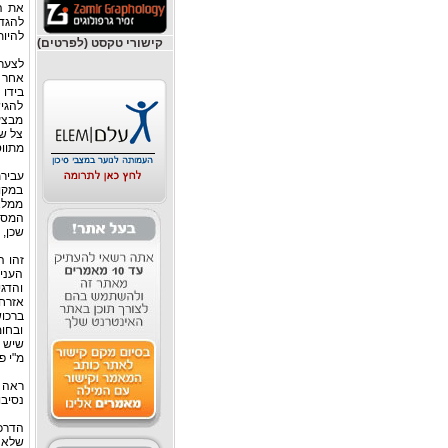
את הו
להגדי
להיות
קישורי טקסט (לפרטים)
לצערנ
אחר ח
בידו
להגיש
מבצע 
צל של
מתווס
עביר
במקור
ממלא
המס ו
שכן,
זהו ה
העני
והדג
אזרחי
ברכוש
ובחומ
מ"י פד"י לו(4) 411 (דברי כב´ הש
נסיבו
הדרכ
שלא 