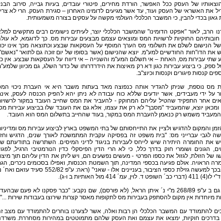
צאותיו של העסק ככל האפשר, הורדת מחירים, פיטורי עובדים, בעיות גבייה, סירוב הבנ
ל את האשראי של העסק ועוד, עד אשר מגיעים לדומינו האחרון – סגירת העסק. הרי לא צרי
 גאון בכדי להבין, כי המשבר הכלכלי העולמי מקשה על עסקים בצורה משמעותית.
ו הרב, לאור "אפקט הדומינו" שהמשבר הכלכלי יוצר, לעיתים נישומים רבים מתקשים למל
ובותיהם החוקיות לרשויות המס ומוצאים עצמם מבצעים עבירות מס. כך לדוגמא, לא עול
 של הנישום לשלם את תשלומי מס הערך המוסף על העסקאות שבצע וכתוצאה מכך אינו יכו
 את הדו"חות החודשיים למע"מ. יוצא שהנישום (אשר בסופו של יום זוכה גם לתואר "נאשם"
שתי עבירות מס, האחת – אי תשלום המע"מ והשנייה – אי דיווח על העסקאות שבצע. אין כ
 ספק, כי ביצוע עבירות כגון דא רק מאיצות את הידרדרותו של כדור השלג, גם מכיוון שלמע"
פים קנסות פיגורים וקנסות וכיוצ"ב.
ת מס נוספת, שניתן להגדיר אותה כנפוצה מאד בעתות משבר היא אי העברת ניכוי המ
 על ידי מעבידים, אשר יודעים שללא כוח עבודה לא ניתן יהא להפיק הכנסה לעסק, אינ
ים אחר התפקיד שהטיל עליהם המחוקק - להעביר את המס שחייב העובד במקור לרשויו
מכאן יוצא, שהמעביד "מסבך" לא רק את עצמו, אלא גם את העובד שלו בביצוע עבירות מס
 המעביד משמש רק כנאמן להעברת המס במקור, בעוד שהחייב בתשלום המס הוא העובד.
זמן והמקום להדגיש ולציין את התייחסותם של בתי המשפט בארץ לביצוע עבירות מס ומדיניו
שה לגבי עברייני מס: "בית משפט זה בפסיקה עקבית המתמשכת לאורך שנים, הדגיש וחז
יש את החומרה היתירה שיש לייחס לעבירות בניגוד לדיני המיסים. השתרשה בתודעתם ש
ם, הגונים ושומרי חוק בדרך כלל, כי לא הרי הדין הפיסקלי כדין הנורמטיבי הרגיל, לפגו
ו של הזולת, לגזול את כספו הפרטי - מעשים נפשעים הם, ויש ליתן את הדין עליהם תוך מיצוי
רה הראויה. אולם פגיעה בכספי המדינה, תוך השמטת הכנסות, ואפילו בסכומים ניכרים, הג
שיש בכך למעשה גזילת כספי הציבור, בעניינים אלו - שאני" (ראה: ע"פ 552/82 סעיד עזאם וא
ופט ד. לוין, עמ´ 414 מול האותיות ב ו-ג).
ראה גם ב ע"פ 268/89 מ"י נ´ איתן הראל, (לא פורסם), שם נקבע: "כבר פסקנו לא פעם שבהעד
ת מיוחדות אין מקום להסתפק בעבירות מס לתקופות מאסר קצרות שירוצו בעבודות שירות ..."
ים להתמודד עם המשבר הכלכלי הן רבות ואלה, אשר לצערנו בוחרים להתמודד עם מצב ז
בדרכים חוקיות, ימצאו את עצמם ואת העסק שלהם מתמוטטים במהירות מסחררת. משרדנ