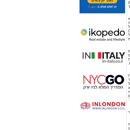
ק
ך
א
ה
ל
)
ל
מ
ס
ם
ת
.
ת
ר
ל
ע
ו
ם
ח´ נ´
ר
ה
ו