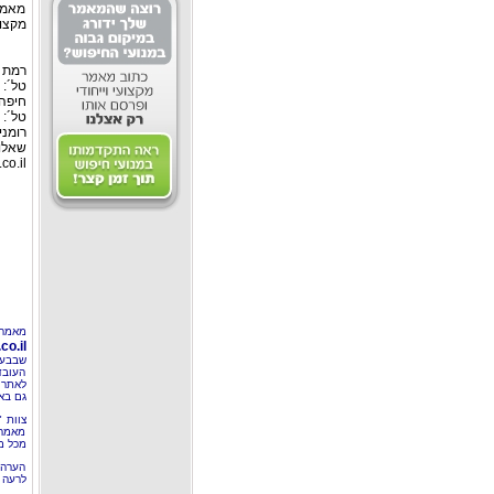
מאמין
מקצוע
רמת גן: ר
טל´: 03-6127446, פקס: 03-6127449
חיפה:
טל´: 04-8526693 פקס: 04-8555976
רומניה
שאלות
co.il
מאמר 
o.il
שבבעל
העובד
לאתר 
גם בא
צוות 
מאמרי
מכל מ
הערה 
לרעה ב