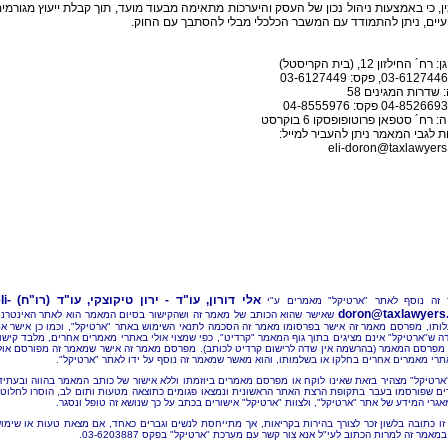
, כי באמצעות ניהול נכון של העסק והיערכות מתאימה מבעוד מועד, תוך קבלת ייעוץ מגורמי
יים, ניתן להתמודד עם המשבר הכלכלי מבלי להסתבך עם החוק.
ח´ החילזון 12, (בית הקריסטל)
 שדרות המגינים 58
: רח´ סטפאן פרוטופופסקו 6 בוקרסט
 לגבי המאמר ניתן להעביר למייל:
eli-doron@taxlawyers.
אלי דורון, עו"ד - ירון טיקוצקי, עו"ד (רו"ח)
li-
זה נוסף לאתר "ארטיקל" מאמרים ע"י
doron@taxlawyers.c
שאישר שהוא הכותב של מאמר זה ושהקישור בסיום המאמר הוא לאתר האינטרנ
ותו, מפרסם מאמר זה אישר בפרסומו מאמר זה הסכמה לתנאי השימוש באתר "ארטיקל", וכמו כן אישר א
ה ש"ארטיקל" אינם מציגים בתוך גוף המאמר "קרדיט", כפי שמצוי אולי באתרי מאמרים אחרים, מלבד קישו
מפרסם המאמר (בהרשמה אין שדה לרישום קרדיט לכותב). מפרסם מאמר זה אישר שמאמר זה מפורסם אול
תרי מאמרים אחרים בחלקו או בשלמותו, והוא מאשר שמאמר זה נוסף על ידו לאתר "ארטיקל".
"ארטיקל" מצהיר בזאת שאינו לוקח או מפרסם מאמרים ביוזמתו וללא אישור של כותב המאמר בהווה ובעתיד
ם שפורסמו בעבר בתקופת הרצת האתר הראשונית ונמצאו פגומים כתוצאה מטעות ותום לב, הוסרו לחלוטי
אגרי המידע של אתר "ארטיקל", ולצוות "ארטיקל" אישורים בכתב על כך שנושא זה טופל ונסגר.
זו כתובה בלשון זכר לצורך בהירות בקריאות, אך מתייחסת לנשים וגברים כאחד, אם מצאת טעות או שימו
מאמר זה למרות הכתוב לעי"ל אנא צור קשר עם מערכת "ארטיקל" בפקס 03-6203887.