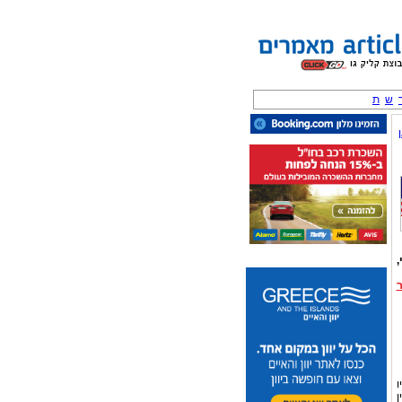
ש
ת
,
ו
ן