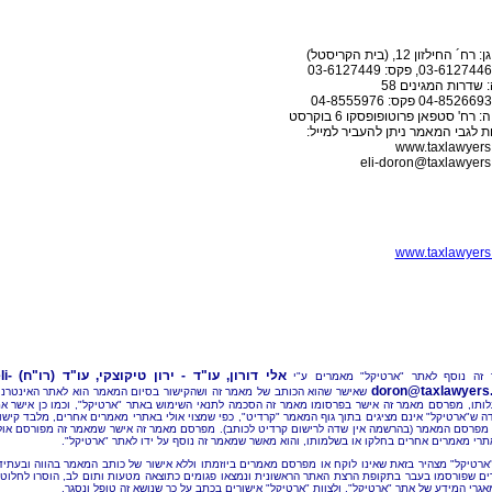
ח´ החילזון 12, (בית הקריסטל)
 שדרות המגינים 58
: רח' סטפאן פרוטופופסקו 6 בוקרסט
 לגבי המאמר ניתן להעביר למייל:
www.taxlawyers.
eli-doron@taxlawyers.
www.taxlawyers.
אלי דורון, עו"ד - ירון טיקוצקי, עו"ד (רו"ח)
li-
זה נוסף לאתר "ארטיקל" מאמרים ע"י
doron@taxlawyers.c
שאישר שהוא הכותב של מאמר זה ושהקישור בסיום המאמר הוא לאתר האינטרנ
ותו, מפרסם מאמר זה אישר בפרסומו מאמר זה הסכמה לתנאי השימוש באתר "ארטיקל", וכמו כן אישר א
ה ש"ארטיקל" אינם מציגים בתוך גוף המאמר "קרדיט", כפי שמצוי אולי באתרי מאמרים אחרים, מלבד קישו
מפרסם המאמר (בהרשמה אין שדה לרישום קרדיט לכותב). מפרסם מאמר זה אישר שמאמר זה מפורסם אול
תרי מאמרים אחרים בחלקו או בשלמותו, והוא מאשר שמאמר זה נוסף על ידו לאתר "ארטיקל".
"ארטיקל" מצהיר בזאת שאינו לוקח או מפרסם מאמרים ביוזמתו וללא אישור של כותב המאמר בהווה ובעתיד
ם שפורסמו בעבר בתקופת הרצת האתר הראשונית ונמצאו פגומים כתוצאה מטעות ותום לב, הוסרו לחלוטי
אגרי המידע של אתר "ארטיקל", ולצוות "ארטיקל" אישורים בכתב על כך שנושא זה טופל ונסגר.