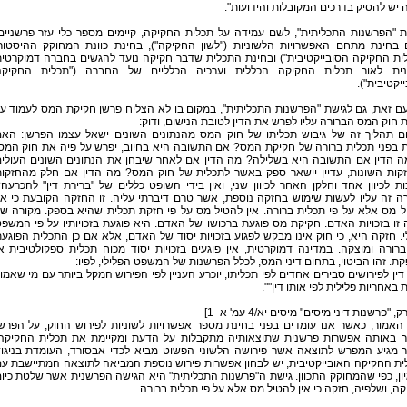
 יש להסיק בדרכים המקובלות והידועות".
ת "הפרשנות התכליתית", לשם עמידה על תכלית החקיקה, קיימים מספר כלי עזר פרשניים
 בחינת מתחם האפשרויות הלשוניות ("לשון החקיקה"), בחינת כוונת המחוקק ההיסטור
לית החקיקה הסובייקטיבית") ובחינת התכלית שדבר חקיקה נועד להגשים בחברה דמוקרטי
נית לאור תכלית החקיקה הכללית וערכיה הכלליים של החברה ("תכלית החקיקה
יקטיבית").
ם זאת, גם לגישת "הפרשנות התכליתית", במקום בו לא הצליח פרשן חקיקת המס לעמוד ע
 חוק המס הברורה עליו לפרש את הדין לטובת הנישום, ודוק:
ום תהליך זה של גיבוש תכליתו של חוק המס מהנתונים השונים ישאל עצמו הפרשן: הא
ת בפני תכלית ברורה של חקיקת המס? אם התשובה היא בחיוב, יפרש על פיה את חוק המס
ה הדין אם התשובה היא בשלילה? מה הדין אם לאחר שיבחן את הנתונים השונים העולי
קות השונות, עדיין יישאר ספק באשר לתכלית של חוק המס? מה הדין אם חלק מהחזקו
ת לכיוון אחד וחלקן האחר לכיוון שני, ואין בידי השופט כללים של "ברירת דין" להכרעה
 זה עליו לעשות שימוש בחזקה נוספת, אשר טרם דיברתי עליה. זו החזקה הקובעת כי אי
ל מס אלא על פי תכלית ברורה. אין להטיל מס על פי חזקת תכלית שהיא בספק. מקורה ש
זו בזכויות האדם. חקיקת מס פוגעת ברכושו של האדם. היא פוגעת בזכויותיו על פי המשפ
. חזקה היא, כי חוק אינו מבקש לפגוע בזכויות יסוד של האדם, אלא אם כן התכלית הפוגע
רורה ומוצקה. במדינה דמוקרטית, אין פוגעים בזכויות יסוד מכוח תכלית ספקולטיבית א
ת. זהו הביטוי, בתחום דיני המס, לכלל הפרשנות של המשפט הפלילי, לפיו:
 דין לפירושים סבירים אחדים לפי תכליתו, יוכרע העניין לפי הפירוש המקל ביותר עם מי שאמו
באחריות פלילית לפי אותו דין"".
ק, "פרשנות דיני מיסים" מיסים יא/4 עמ' א- 1]
האמור, כאשר אנו עומדים בפני בחינת מספר אפשרויות לשוניות לפירוש החוק, על הפרש
ר באותה אפשרות פרשנית שתוצאותיה מתקבלות על הדעת ומקיימת את תכלית החקיקה
 מגיע המפרש לתוצאה אשר פירושה הלשוני הפשוט מביא לכדי אבסורד, העומדת בניגו
ית החקיקה האובייקטיבית, יש לבחון אפשרות פירוש נוספת המביאה לתוצאה המתיישבת ע
ון, כפי שהמחוקק התכוון. גישת ה"פרשנות התכליתית" היא הגישה הפרשנית אשר שלטת כיו
ה, ושלפיה, חזקה כי אין להטיל מס אלא על פי תכלית ברורה.