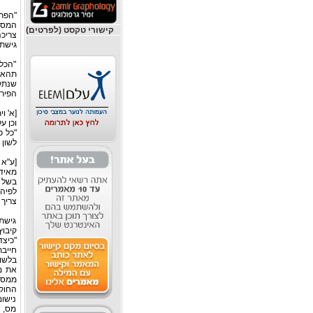
"הפרש
המס י
קישורי טקסט (לפרטים)
צריכה
גישת 
"הכלל
תהא 
שנתק
הפירו
[א' וי
וכן ע
"כל כ
לשון 
[ע"א 364/80 מנהל מס רכוש וקרן פיצויים חיפה נ' פרוקאואר, פ"ד לד (3) 579, 1
מאיד
בשל ד
לפיה,
צריך 
קיבוץ חצ
"כיצ
חייבת
בלשון
את מ
ממס. 
החוק 
נישום
מס, 