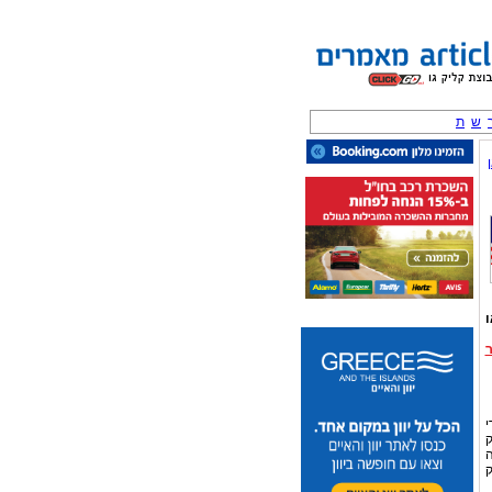
ש
ת
ו
י
ק
ה
ק