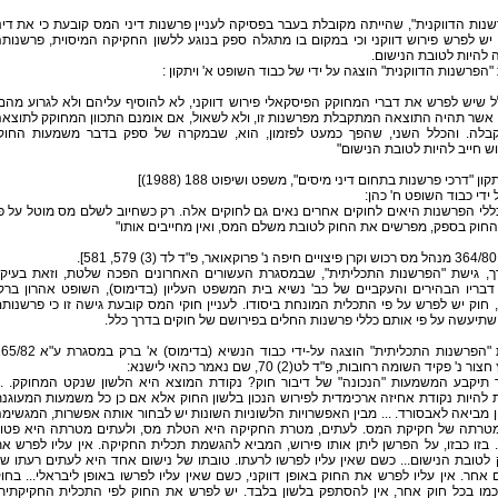
נות הדווקנית", שהייתה מקובלת בעבר בפסיקה לעניין פרשנות דיני המס קובעת כי את דינ
ש לפרש פירוש דווקני וכי במקום בו מתגלה ספק בנוגע ללשון החקיקה המיסוית, פרשנות
 להיות לטובת הנישום.
"הפרשנות הדווקנית" הוצגה על ידי של כבוד השופט א' ויתקון :
 שיש לפרש את דברי המחוקק הפיסקאלי פירוש דווקני, לא להוסיף עליהם ולא לגרוע מהם
אשר תהיה התוצאה המתקבלת מפרשנות זו, ולא לשאול, אם אומנם התכוון המחוקק לתוצא
בלה. והכלל השני, שהפך כמעט לפזמון, הוא, שבמקרה של ספק בדבר משמעות החוק
ש חייב להיות לטובת הנישום"
תקון "דרכי פרשנות בתחום דיני מיסים", משפט ושיפוט 188 (1988)]
ל ידי כבוד השופט ח' כהן:
ללי הפרשנות היאים לחוקים אחרים נאים גם לחוקים אלה. רק כשחיוב לשלם מס מוטל על פ
החוק בספק, מפרשים את החוק לטובת משלם המס, ואין מחייבים אותו"
58].
ך, גישת "הפרשנות התכליתית", שבמסגרת העשורים האחרונים הפכה שלטת, וזאת בעיק
בריו הבהירים והעקביים של כב' נשיא בית המשפט העליון (בדימוס), השופט אהרון ברק
 חוק יש לפרש על פי התכלית המונחת ביסודו. לעניין חוקי המס קובעת גישה זו כי פרשנות
שתיעשה על פי אותם כללי פרשנות החלים בפירושם של חוקים בדרך כלל.
גישת "הפרשנות התכליתית" הוצגה על-ידי כבוד הנשיא (בדימוס) א' ברק במסג
ור נ' פקיד השומה רחובות, פ"ד לט(2) 70, שם נאמר כהאי לישנא:
ד תיקבע המשמעות "הנכונה" של דיבור חוק? נקודת המוצא היא הלשון שנקט המחוקק. ..
 להיות נקודת אחיזה ארכימדית לפירוש הנכון בלשון החוק אלא אם כן כל משמעות המעוגנ
 מביאה לאבסורד. ... מבין האפשרויות הלשוניות השונות יש לבחור אותה אפשרות, המגשימ
טרתה של חקיקת המס. לעתים, מטרת החקיקה היא הטלת מס, ולעתים מטרתה היא פטו
בזו כבזו, על הפרשן ליתן אותו פירוש, המביא להגשמת תכלית החקיקה. אין עליו לפרש א
לטובת הנישום... כשם שאין עליו לפרשו לרעתו. טובתו של נישום אחד היא לעתים רעתו ש
 אחר. אין עליו לפרש את החוק באופן דווקני, כשם שאין עליו לפרשו באופן ליבראלי... בחו
כמו בכל חוק אחר, אין להסתפק בלשון בלבד. יש לפרש את החוק לפי התכלית החקיקתית