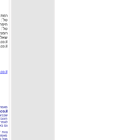
רמת גן: ר
טל´: 03-6127446, פקס: 03-6127449
חיפה:
טל´: 04-8526693 פקס: 04-8555976
רומניה
שאלות
co.il
co.il
co.il
מאמר 
o.il
שבבעל
העובד
לאתר 
גם בא
צוות 
מאמרי
מכל מ