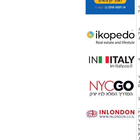
י
ה
,
ה
,
י
ר
,
ם
רת ע"א 165/82
.
ת
ה
ר
ת
ל
ק
,