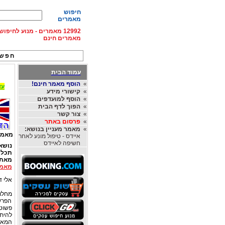
חיפוש
מאמרים
12992 מאמרים - מנוע לחיפ
מאמרים חינם
חפש 
עמוד הבית
»
הוסף מאמר חינם!
עד 15% הנחה על השכרת רכב בחו"ל, מהחברות
»
קישורי מידע
»
הוסף למועדפים
»
הפוך לדף הבית
»
צור קשר
»
פרסום באתר
»
מאמר מעניין בנושא:
מאמר
איידס - טיפול מונע לאחר
חשיפה לאיידס
נושא
תכלי
מאת
מאמר
אלי דו
מחלוק
הפרשנ
פשוט
להיתפ
המאמר