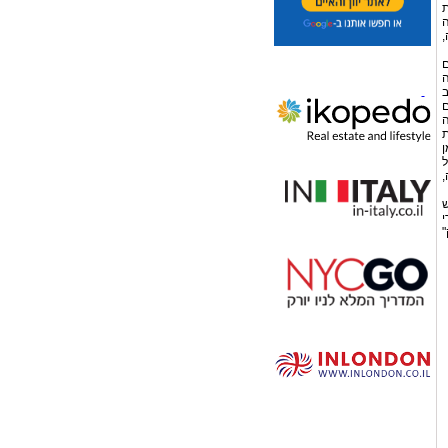
ת
ה
,
ם
ה
ב
ם
ה
ת
ן
ל
,
ש
י
"