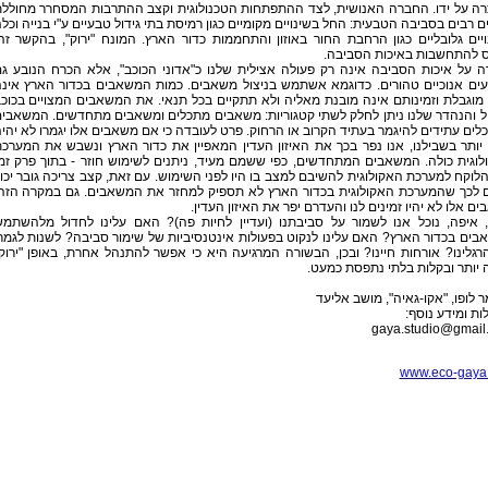
רה על ידו. החברה האנושית, לצד ההתפתחות הטכנולוגית וקצב ההתרבות המסחרר מחולל
ים רבים בסביבה הטבעית: החל בשינויים מקומיים כגון רמיסת בתי גידול טבעיים ע"י בנייה וכל
יים גלובליים כגון הרחבת החור באוזון והתחממות כדור הארץ. המונח "ירוק", בהקשר זה
ס להתחשבות באיכות הסביבה.
ה על איכות הסביבה אינה רק פעולה אצילית שלנו כ"אדוני הכוכב", אלא הכרח הנובע ג
עים אנוכיים טהורים. כדוגמא אשתמש בניצול משאבים. כמות המשאבים בכדור הארץ אינ
מוגבלת וזמינותם אינה מובנת מאליה ולא תתקיים בכל תנאי. את המשאבים המצויים בכוכ
ל והנהדר שלנו ניתן לחלק לשתי קטגוריות: משאבים מתכלים ומשאבים מתחדשים. המשאבי
ים עתידים להיגמר בעתיד הקרוב או הרחוק. פרט לעובדה כי אם משאבים אלו יגמרו לא יהי
ותר בשבילנו, אנו נפר בכך את האיזון העדין המאפיין את כדור הארץ ונשבש את המערכ
וגית כולה. המשאבים המתחדשים, כפי ששמם מעיד, ניתנים לשימוש חוזר - בתוך פרק זמ
הלוקח למערכת האקולוגית להשיבם למצב בו היו לפני השימוש. עם זאת, קצב צריכה גובר יכו
ם לכך שהמערכת האקולוגית בכדור הארץ לא תספיק למחזר את המשאבים. גם במקרה הזה
ם אלו לא יהיו זמינים לנו והעדרם יפר את האיזון העדין.
, איפה, נוכל אנו לשמור על סביבתנו (ועדיין לחיות פה)? האם עלינו לחדול מלהשתמ
ים בכדור הארץ? האם עלינו לנקוט בפעולות אינטנסיביות של שימור סביבה? לשנות לגמר
גלינו? אורחות חיינו? ובכן, הבשורה המרגיעה היא כי אפשר להתנהל אחרת, באופן "ירוק
יותר ובקלות בלתי נתפסת כמעט.
 לופו, "אקו-גאיה", מושב אליעד
ת ומידע נוסף:
gaya.studio@gmail
www.eco-gaya.