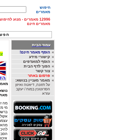
חיפוש
מאמרים
12996 מאמרים - מנוע לחיפ
מאמרים חינם
חפש 
עמוד הבית
»
הוסף מאמר חינם!
עד 15% הנחה על השכרת רכב בחו"ל, מהחברות
»
קישורי מידע
»
הוסף למועדפים
»
הפוך לדף הבית
»
צור קשר
»
פרסום באתר
»
מאמר מעניין בנושא:
מאמר
על תזונה, דיאטה ואיזון
הסרוטונין במוח / יעקב
נושא
עזרא
מאת
מה זה
מי מא
ברשות
אקולו
עצמם
מהאיז
הסביב
איכות