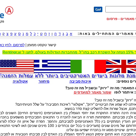
וש מאמרים - פרסום
מאמרים המתחילים באות:
א
ב
ג
ד
ה
ו
ז
ח
ט
י
כ
ל
מ
נ
ס
ע
פ
צ
ק
ר
קישור טקסט ממומן |
לפרסום -לחץ כאן
 הגדולות בעולם, לחצו ל Rentingcar
ים נוספים:
איכות סביבה
מיחזור
אקולוגיה
 המאמר:
מה זה "ירוק" ובשביל מה זה טוב?
:
איתמר לופו
שמור מאמר למועדפים
 "ירוק" ובשביל מה זה טוב?
יתנו לא שמע את הביטויים "ירוק", "אקולוגי" ו"איכות הסביבה" על שלל הטיותיהם?
כם, אנצל שורות אלו להשליט קצת סדר בנושא:
גיה הינה התורה החוקרת את יחסי הגומלין בין האורגניזמים (היצורים החיים) השונים לבי
 ולבין סביבתם. התפתחות תורה זו הביאה להכרה כי התנאים הסביבתיים מושפעים בהכר
ון העדין המתקיים בין כלל האורגניזמים לסביבתם, וההפך. הפרה של איזון זה יכולה לגרו
להיכחדותם של מינים שונים (מעריכים כי בכל יום נכחדים כ 100 מינים שונים) ו/או לשינוי התנ
תיים. שינויים מסוג זה בהכרח ישפיעו גם עלינו.
 הסביבה הוא תחום עיסוק הנוגע ליחסי הגומלין בין האדם לבין סביבתו הטבעית או לסביב