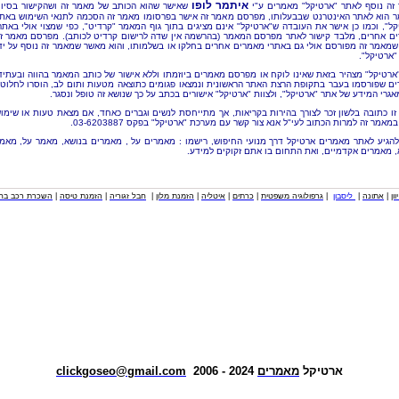
איתמר לופו
זה נוסף לאתר "ארטיקל" מאמרים ע"י
שאישר שהוא הכותב של מאמר זה ושהקישור בסיו
 הוא לאתר האינטרנט שבבעלותו, מפרסם מאמר זה אישר בפרסומו מאמר זה הסכמה לתנאי השימוש באת
קל", וכמו כן אישר את העובדה ש"ארטיקל" אינם מציגים בתוך גוף המאמר "קרדיט", כפי שמצוי אולי באתר
ם אחרים, מלבד קישור לאתר מפרסם המאמר (בהרשמה אין שדה לרישום קרדיט לכותב). מפרסם מאמר ז
שמאמר זה מפורסם אולי גם באתרי מאמרים אחרים בחלקו או בשלמותו, והוא מאשר שמאמר זה נוסף על יד
"ארטיקל".
"ארטיקל" מצהיר בזאת שאינו לוקח או מפרסם מאמרים ביוזמתו וללא אישור של כותב המאמר בהווה ובעתיד
ם שפורסמו בעבר בתקופת הרצת האתר הראשונית ונמצאו פגומים כתוצאה מטעות ותום לב, הוסרו לחלוטי
אגרי המידע של אתר "ארטיקל", ולצוות "ארטיקל" אישורים בכתב על כך שנושא זה טופל ונסגר.
זו כתובה בלשון זכר לצורך בהירות בקריאות, אך מתייחסת לנשים וגברים כאחד, אם מצאת טעות או שימו
מאמר זה למרות הכתוב לעי"ל אנא צור קשר עם מערכת "ארטיקל" בפקס 03-6203887.
להגיע לאתר מאמרים ארטיקל דרך מנועי החיפוש, רישמו : מאמרים על , מאמרים בנושא, מאמר על, מאמ
, מאמרים אקדמיים, ואת התחום בו אתם זקוקים למידע.
וון
|
אתונה
|
ליסבון
|
גרפולוגיה משפטית
|
כרתים
|
איטליה
|
הזמנת מלון
|
חבל זגוריה
|
הזמנת טיסה
|
השכרת רכב בחו
ארטיקל
מאמרים
2024 - 2006
clickgoseo@gmail.com