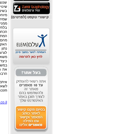
שנוצ
שינוי
בשינו
מיוח
קישורי טקסט (לפרטים)
שמיר
ממני
בלתי 
הכחו
המתכל
מהם י
האקול
נתון 
לגרו
משאבי
כיצד
במשאב
את הר
הרבה 
איתמר
לשאלו
.com
co.il