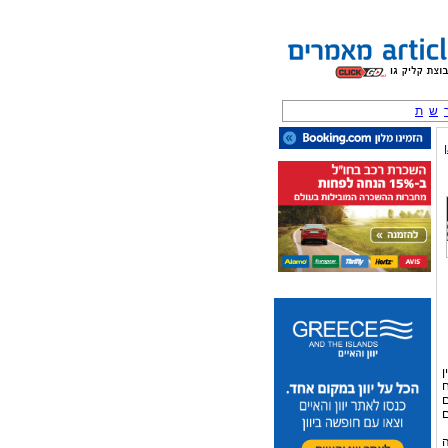
ש
ת
ן
ח
ם
אים
ה