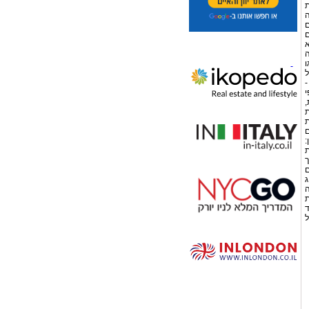
ת
ה
ם
ם
א
ה
ו
ל
יתוג. לדוגמא: חברת רהיטים ABC – -
י
,
ת
ת
ם
:
ת
ך
ם
ג
ה
ת
ד
ל