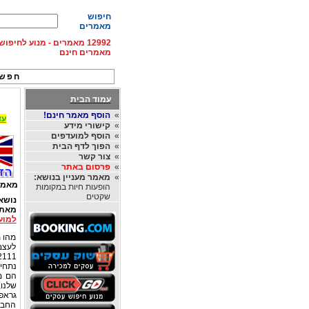
חיפוש
מאמרים
12992 מאמרים - מנוע לחיפ
מאמרים חינם
חפש 
עמוד הבית
»
הוסף מאמר חינם!
עד 15% הנחה על השכרת רכב בחו"ל, מהחברות
»
קישורי מידע
»
הוסף למועדפים
»
הפוך לדף הבית
»
צור קשר
»
פרסום באתר
»
מאמר מעניין בנושא:
מאמר
הופעות חיות במקומות
שקטים
נושא
מאת
למוע
מהו מ
לעצב
נתחיל
הם מ
שלנו
גראפ
החברה