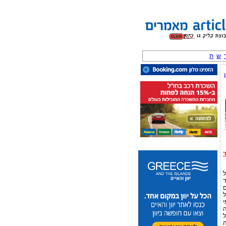
ש
ת
ל
ד
ם
ל
י
ה
ל
ה