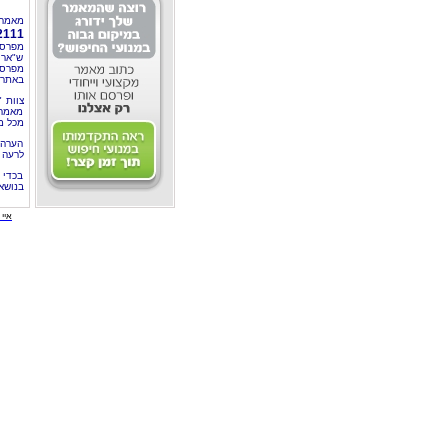
מאמר 
2111
מפרסם
ש"ארט
מפרסם
באתרי
צוות 
מאמרי
מכל מ
הערה 
לרעה ב
בכדי 
בנושא
איי י