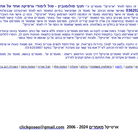
חנוך סולומוביץ - סול לימודי גרפיקה אחד על אח
זה נוסף לאתר "ארטיקל" מאמרים ע"י
03620
שאישר שהוא הכותב של מאמר זה ושהקישור בסיום המאמר הוא לאתר האינטרנט שבבעלותו
 מאמר זה אישר בפרסומו מאמר זה הסכמה לתנאי השימוש באתר "ארטיקל", וכמו כן אישר את העובד
יקל" אינם מציגים בתוך גוף המאמר "קרדיט", כפי שמצוי אולי באתרי מאמרים אחרים, מלבד קישור לאת
 המאמר (בהרשמה אין שדה לרישום קרדיט לכותב). מפרסם מאמר זה אישר שמאמר זה מפורסם אולי ג
 מאמרים אחרים בחלקו או בשלמותו, והוא מאשר שמאמר זה נוסף על ידו לאתר "ארטיקל".
"ארטיקל" מצהיר בזאת שאינו לוקח או מפרסם מאמרים ביוזמתו וללא אישור של כותב המאמר בהווה ובעתיד
ם שפורסמו בעבר בתקופת הרצת האתר הראשונית ונמצאו פגומים כתוצאה מטעות ותום לב, הוסרו לחלוטי
אגרי המידע של אתר "ארטיקל", ולצוות "ארטיקל" אישורים בכתב על כך שנושא זה טופל ונסגר.
זו כתובה בלשון זכר לצורך בהירות בקריאות, אך מתייחסת לנשים וגברים כאחד, אם מצאת טעות או שימו
מאמר זה למרות הכתוב לעי"ל אנא צור קשר עם מערכת "ארטיקל" בפקס 03-6203887.
להגיע לאתר מאמרים ארטיקל דרך מנועי החיפוש, רישמו : מאמרים על , מאמרים בנושא, מאמר על, מאמ
, מאמרים אקדמיים, ואת התחום בו אתם זקוקים למידע.
וון
|
אתונה
|
ליסבון
|
גרפולוגיה משפטית
|
כרתים
|
איטליה
|
הזמנת מלון
|
חבל זגוריה
|
הזמנת טיסה
|
השכרת רכב בחו
ארטיקל
מאמרים
2024 - 2006
clickgoseo@gmail.com