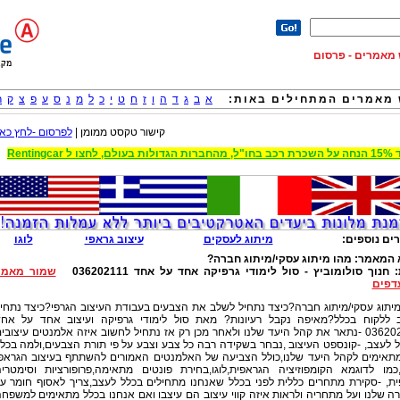
וש מאמרים - פרסום
מאמרים המתחילים באות:
א
ב
ג
ד
ה
ו
ז
ח
ט
י
כ
ל
מ
נ
ס
ע
פ
צ
ק
ר
קישור טקסט ממומן |
לפרסום -לחץ כאן
 הגדולות בעולם, לחצו ל Rentingcar
ים נוספים:
מיתוג לעסקים
עיצוב גראפי
לוגו
 המאמר:
מהו מיתוג עסקי/מיתוג חברה?
:
חנוך סולומוביץ - סול לימודי גרפיקה אחד על אחד 036202111
שמור מאמר
דפים
יתוג עסקי/מיתוג חברה?כיצד נתחיל לשלב את הצבעים בעבודת העיצוב הגרפי?כיצד נתחי
 ללקוח בכלל?מאיפה נקבל רעיונות? מאת סול לימודי גרפיקה ועיצוב אחד על אח
036202111 -נתאר את קהל היעד שלנו ולאחר מכן רק אז נתחיל לחשוב איזה אלמנטים עיצובי
 לעצב, -קונספט העיצוב ,נבחר בשקידה רבה כל צבע וצבע על פי תורת הצבעים,ולמה בכל
תאימים לקהל היעד שלנו,כולל הצביעה של האלמנטים האמורים להשתתף בעיצוב הגראפ
,כמו לדוגמא הקומפוזיציה הגראפית,לוגו,בחירת פונטים מתאימה,פרופורציות וסימטרי
ית, -סקירת מתחרים כללית לפני בכלל שאנחנו מתחילים בכלל לעצב,צריך לאסוף חומר ע
 שלנו ועל מתחריה ולראות איזה קווי עיצוב הם עיצבו ואם אנחנו בכלל מתאימים למשפח