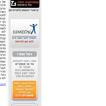
של ה
ולהדג
מרוב
קישורי טקסט (לפרטים)
כשרו
למכור
קונספ
נקי ל
בטוח
לוגו
מתחיל
קבלות
הקמת 
(פרסו
פנימי
משפט
הרעי
ולהס
אמור
חברת
לעור
מכירו
בעל פ
חם או
o.il/