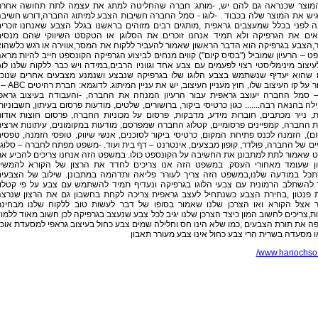
מוצר שכנראה גם להם יש, -מותג: חברה שהחליטה למתג את עצמה לתת תחושה אחר
יש את המוצר שלה בכבוד . -לוגו - סמל החברה חשיבות הצבע למיתוג החברה,דורש חשיב
ה לפני בכלל שמעצבים גראפית ,מותגים רבים מזוהים בראשנו בגלל הצבע שאנחנו זוכרי
אים את הגרפיקה ולא תמיד אנחנו זוכרים את הסלוגן או הטקסט השיווקי שהם מנסי
,הצבע בגרפיקה הוא הדבר הראשון שאמור להעביר ללקוח את המסר,אווירה או רגש כלשהו
ט – הרעיון שמוביל ("בסיס קיום") קווים מנחים לביצוע הגרפיקה הקונספט חייב להיות מרא
עיצוב מינימליסטי רצוי לפעמים עם צבע אחד וגווניו הרבים,במידה ויש כבר ללקוח שלנו לוג
 שהוא יעדיף שנשתמש בצבע הלוגו שלו בגרפיקה שנבצע ושנמנע מצבעים אחרים שנוכ
לשמור על קו העיצוב שלו, חוץ מעניין העיצוב, יש את עניין המ
 – סמל החברה יעוצב גראפית עבור הרעיון המנחה את החברה, -והעבודה בעיצוב גראפ
ה בהנאה רבה....... כגון כרטיסי ביקור, ברושורים, שלטים, מודעות פרסום בעיתון, חשבוניות
, נייר מכתבים, חוברות מידע, מדבקות, פרסום על מכוניות החברה, פרסום חוצות אודו
החברה, קמפיינים פרסומיים, קטלוג החברה שמפרסם, מודעות במקומונים, עיתונות ארצי
ם), הזמנה לכנס פתיחת המקום, כרטיסי ביקור לסוכנים, אנשי שיווק, טופסי הזמנה, טפסי
ים של החברה, פולדר, קופון מבצעים, אינטרנט – דף בית ועוד. -משפט מפתח לחברה – סלוגן
 שאמור לתת למתבונן את החשיבה על הקונספט כולו. במשפט הזה אנחנו צריכים להביע א
ון שעומד מאחורי העסק. במשפט הזה אנו צריכים לחדד את הרצון של הקורא להמשי
תכל במודעה שלנו,במשפט הזה צריך לעורר פליאה ותדהמה במתבונן. שילוב של הצבעי
 להשתלב הרמונית עם צבעי הלוגו בגרפיקה ונעדיף תמיד להשתמש עם צבע על פי קטלו
 פנטון ,בחירת הצבע כשנתחיל לעצב גראפית צריכה לקחת בחשבון גם את הרצון שנרצ
ר אצל הקורא ואו הצרכן שלנו שאמור בסופו של דבר לעשות טוב ללקוח שלנו מבחינ
ת,צריכים לחשוב המון כיצד הצרכן שלנו יגיב לכל צבע שנעצב בגרפיקה לכן חשוב מאוד ללמו
ה את תורת הצבעים ,כמו שלא הינו חס וחלילה שמים צבע כחול בעיצוב גראפי למסעדת אוכ
 מסעדה בשרית הרי צבע כחול אינו צבע מעורר תאבון
www.hanochso.c