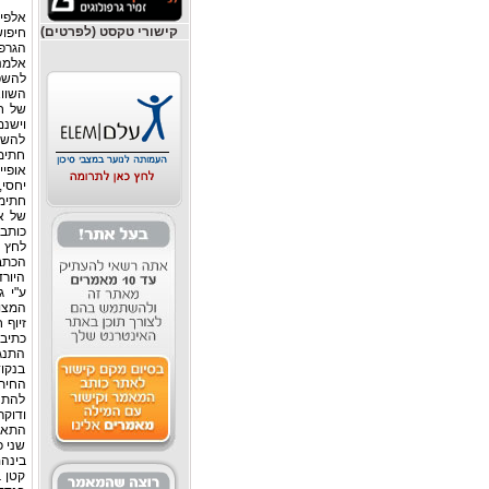
אלפי
קישורי טקסט (לפרטים)
הגרפו
אלמנ
להשפ
השוו
של חת
וישנ
להשוו
חתימה
אופיי
יחסי,
חתימה
של א
כותב 
לחץ ה
הכתב
היורד
ע"י ג
המצוי
זיוף 
כתיבה
התנגד
בנקוד
החית
להתחל
ודוקר
התאמו
שני כ
בינהם
קטן ב