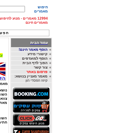
חיפוש
מאמרים
12994 מאמרים - מנוע לחיפ
מאמרים חינם
חפש 
עמוד הבית
»
הוסף מאמר חינם!
»
קישורי מידע
עד 15% הנחה על השכרת רכב בחו"ל, מהחברות
»
הוסף למועדפים
»
הפוך לדף הבית
»
צור קשר
»
פרסום באתר
»
מאמר מעניין בנושא:
קיזוז הפסדי הון
מאמר
נושא
השוו
צוואה
מאת
השוו
חתימ