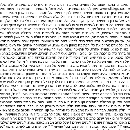
 מאמרים במגוון עצום של תחומים במנוע החיפוש קליק גו ניתן לחפש מאמרים ע"פ מילו
חיפוש www.clickgo.co.il ניתן לפרסם מאמרים - ללא תשלום! מאמר - השוואת חתימות מא
לוג זמיר סיון : בהשוואת חתימות בחשד לזיוף חתימה על מסמך, באם בחשבון מספר רב ש
טים גרפיים ותנועות מוטוריות של כתב היד. כל אלה משולבים בממצאים נוספים שעשויי
יע של אבחון החתימות, להלן סקירה של חלק מהבדיקות המתבצעות ע"י גרפולוג בהליך ש
את חתימות על מסמכים לשימוש פרטי או להגשת חוות דעת לבית משפט. בדיקת שטף ותנוע
ימה : בלימודי גרפולוגיה, בין השאר לומדים על מהירות הכתיבה, ישנם כותבים במהירו
ם כותביות באיטיות, או באיטיות יחסית בהשוואה לכותבים מהר. תחילה הגרפולוג צרי
את בין מהירויות החתימה, במידה ונמצא שוני בין המהירויות עולה חשד הראשון לזיופה ש
, אך אין בפרמטר גרפי בודד בכדי לקבוע דעה חד משמעית. בדיקת צורה ותנועה מוטורי
נית : כל אדם מחזיק את כלי הכתיבה באופן מעט שונה, יש שבחוזקה אוחזים את העט, בריפיו
 בזווית כזו או בזווית אחרת, כל פרמטר שכזה עשוי להשפיע על "אופי" הקו הנוצר על הנייר
 בדרך כלל מורכבת, מקווים עולים ויורדים, אולי לולאות, קמרים, קערים וזוויות,באם בצורניו
לה נמצאו שינויים הרי שיש חשד נוסף לזיופה של חתימה. בדיקת לחץ הכתב : כאשר אד
על דף נייר, הוא מפעיל כח על כלי הכתיבה, חודו של כלי הכתיבה מותיר לחץ על הנייר [ כאש
כתיבה חזק במיוחד, ניתן להבחין בו בצידו השני של הנייר ] גם בעיין בלתי מקצועית. לח
 יכול גם להתחלק מספק חלקים בחתימה בודדת, יש החותמים ומותירים לחץ חזק בקווי
ים, או בקווים העולים ושאר הקווים בחתימה מצויים בלחץ אחר ויש שהפוך. בהשוואת חתימו
רפולוג משפטי, מגדילים את "עובי הנייר" פי מאות אחוזים לצורך מדידה של כמות הלח
יה על הנייר. במידה ונמצאו אי התאמות מבחינת הלחץ הרי לנו מאפיין נוסף שיכול להצביע ע
חתימה. חשוב גם לדעת שלסוג העט ולסוג הנייר עבה או דק ישנה גם חשיבות בהשוואת לח
 על נייר, על נייר דק יחסית, הלחץ עשוי להיות חזק יותר מנייר עבה יותר וזאת בשל סביות ש
ות חוד כלי הכתיבה בנייר. שיפוד ו"גדם" בהתחלה וסיום : החתימה היא מעיין "חוט", המתחי
ה מסויימת ומסתיים בנקודה אחרת, הנקודה בו מניח החותם את כלי הכתיבה ומתחיל בביצו
מיה היא קו התחלת החתימה וקו הסיום הוא הקו בו העט עוזב את הנייר בפעם האחרונה
ות וסיומים אלה יש צורות אופייניות חלקן דומות בצורתן לחוט, חלקן דומות לשיפוד "ח
", וחלקן גדומות, הבדיקה הזאת מתבצעת ע"י הגדלה של קווי הפתיחה והסיום ובאם נמצאו א
ת במאפיין גרפי זה הרי שיש לנו מאפיין נוסף שיכול להצביע על זיוף. צורניות אופיינית : אי
תבי יד זהים - אך ישנם כתבים דומים, לעתים כתבי יד יכולים להיות מאד דומים אך ההשווא
 מאופיינת בצורות וקווים [ לעתים זעירים ] שכל כותב מבצע באופן שונה. לעתים קיים "צילצל
אות "ר" שכמו פטרן קבוע חוזר על עצמו בכל אותיות "ר" של אותו כותב. לעתים קיימת "נע