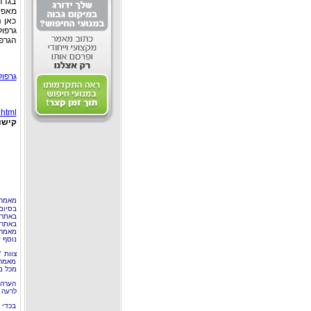
בגדד
מאפיי
כאן נ
גרפו
הגרפו
גרפול
.html
קישו
מאמר 
בסיום
באתר 
באתרי
מאמר 
נוסף ע
צוות 
מאמרי
מכל מ
הערה 
לרעה ב
בכדי 