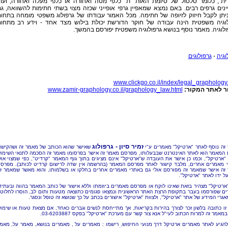
ית", כלומר סלסול של סיומת האות "ת" כלפי מטה ואחורה או כלפי מעלה ואחורה, ועו
נים גרפים רבים. באם נמצא שמאפיין גרפי אופייני שכזה מצוי בשתי חתימות להשוואה, ג
יתן לקבל חיזוק לזיופה של חתימה. מכל האמור עבודתו של גרפולוג משפטי מומחה בתחו
לוגיה משפטית הינה עבודה של חוקר הדורשת יכולת בילוש מצד אחד - וידע רב מתחו
לוגיה. מאמר נוסף בנושא גרפולוגיה משפטית יפורסם בהמשך.
וגיה
-
גרפולוגים
www.clickgo.co.il/index/legal_graphology
ר לאתר המקור:
www.zamir-graphology.co.il/graphology_law.html
זמיר סיון - גרפולוג
זה נוסף לאתר "ארטיקל" מאמרים ע"י
שאישר שהוא הכותב של מאמר זה ושהקישו
 המאמר הוא לאתר האינטרנט שבבעלותו, מפרסם מאמר זה אישר בפרסומו מאמר זה הסכמה לתנאי השימו
"ארטיקל", וכמו כן אישר את העובדה ש"ארטיקל" אינם מציגים בתוך גוף המאמר "קרדיט", כפי שמצוי אול
 מאמרים אחרים, מלבד קישור לאתר מפרסם המאמר (בהרשמה אין שדה לרישום קרדיט לכותב). מפרס
זה אישר שמאמר זה מפורסם אולי גם באתרי מאמרים אחרים בחלקו או בשלמותו, והוא מאשר שמאמר ז
ל ידו לאתר "ארטיקל".
"ארטיקל" מצהיר בזאת שאינו לוקח או מפרסם מאמרים ביוזמתו וללא אישור של כותב המאמר בהווה ובעתיד
ם שפורסמו בעבר בתקופת הרצת האתר הראשונית ונמצאו פגומים כתוצאה מטעות ותום לב, הוסרו לחלוטי
אגרי המידע של אתר "ארטיקל", ולצוות "ארטיקל" אישורים בכתב על כך שנושא זה טופל ונסגר.
זו כתובה בלשון זכר לצורך בהירות בקריאות, אך מתייחסת לנשים וגברים כאחד, אם מצאת טעות או שימו
מאמר זה למרות הכתוב לעי"ל אנא צור קשר עם מערכת "ארטיקל" בפקס 03-6203887.
להגיע לאתר מאמרים ארטיקל דרך מנועי החיפוש, רישמו : מאמרים על , מאמרים בנושא, מאמר על, מאמ