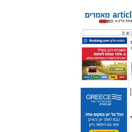
ש
ת
|
|
ף