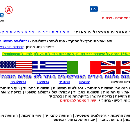
וש מאמרים - פרסום
מאמרים המתחילים באות:
א
ב
ג
ד
ה
ו
ז
ח
ט
י
כ
ל
מ
נ
ס
ע
פ
צ
ק
ר
זייפו את חתימתך על מסמך? - פנה לזמיר גרפולוגים -
גרפולוגיה משפטית
קישור טקסט ממומן |
לפרסום -לחץ כאן
 הגדולות בעולם, לחצו ל Rentingcar
ים נוספים:
עסקים
כתב יד
גרפולוג
גרפולוגיה
 המאמר:
השוואת חתימות - גרפולוגיה משפטית | השוואת כתבי יד | זיוף חתימות 
את זיוף חתימות | השוואת כתב יד | עבודתו של גרפולוג משפטי | בדיקת צוואה 
 מזוייפת | בדיקת ירושה | בדיקת חתימות | בכתב יד
:
זמיר סיון - גרפולוג
שמור מאמר למועדפים
את חתימות - גרפולוגיה משפטית | השוואת כתבי יד | זיוף חתימות | השוואת זיו
ות | השוואת כתב יד | עבודתו של גרפולוג משפטי