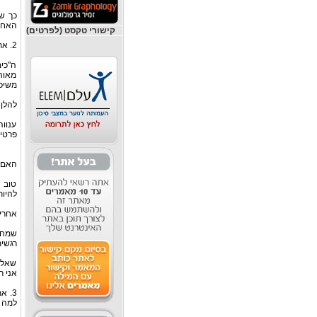
כך שכ
האחר,
קישורי טקסט (לפרטים)
2. אתם בוחרים באדם הלא-נכון, משום שאתם מתמקדים יותר ב"כימיה" שביניכם מאשר באישיות.
ה"כי
מאוהב
משיכ
להלן 
ענוו
פרטי
האם א
טוב 
להיו
אחריו
שמחה
רגשי
שאלו 
אני ר
3. 
למה ה