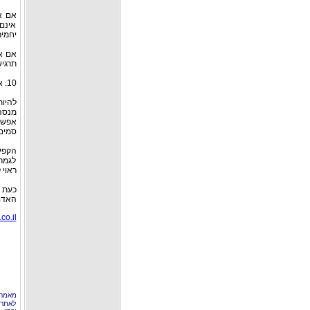
אם את
אינם 
יחמיר
אם אי
תרגיש
10. אתם בוחרים באדם הלא-נכון, משום שהוא מעורב ב"משולש רגשי".
להיות
מנסה
אפשרו
סמים,
הקפי
לגמרי
ראוי 
כעת 
האדם 
co.il
מאמר 
לאתר 