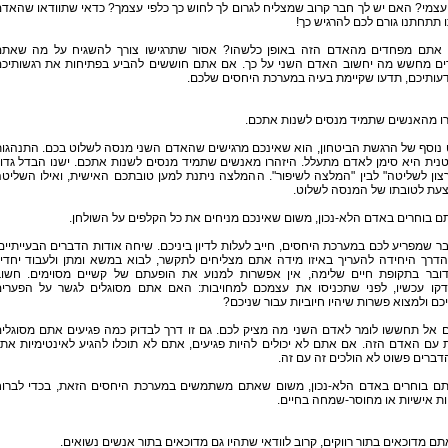
עצמי? האם יש לך חבר קרוב שמצליח לגרום לך לחוש כך כלפי עצמך? כדאי שתוודאו שהאד
תתחתנו גורם לכם להרגיש כך!
אתם מפחדים מהאדם הזה באופן כלשהו? אסור שתרגישו צורך להשגיח על מה שאתם
ים מחשש מה יחשוב האדם השני על כך. אם אתם חוששים להביע בפתיחות את רגשותיכ
עותיכם, תדעו שקיימת בעיה במערכת היחסים שלכם.
רו מהאנשים שתמיד מנסים לשנות אתכם.
 נוסף של הרגשת הביטחון, הוא שאינכם מרגישים שהאדם השני מנסה לשלוט בכם. התנהגו
נית היא סימן לאדם מתעלל. היזהרו מאנשים שתמיד מנסים לשנות אתכם. ישנו הבדל גדו
רצון לשליטה" לבין "המלצה לשיפור". ההמלצה ניתנת למען טובתכם האישית, ואילו השליט
עת לטובתו של המנסה לשלוט.
ר שמפריע לכם במערכת היחסים, חייב לעלות לדיון ביניכם. שיחה אודות הדברים הבעייתיים
הדרך היחידה להעריך באיזו מידה אתם מצליחים לתקשר, לבוא במשא ומתן ולעבוד יחדיו
ובר בתקופת חיים שלימה, אין אפשרות למנוע את הופעתם של קשיים מסוימים. חשו
קו עכשיו, לפני שתכניסו את עצמכם למחויבות: האם אתם מסוגלים לגשר על הפערי
כם ולמצוא פשרות שיהיו חיוביות עבור שניכם?
ם אל תחששו לומר לאדם השני מה מציק לכם. גם זו דרך לבדוק כמה פגיעים אתם מסוגלי
 עם האדם הזה. אם אתם לא יכולים להיות פגיעים, אתם לא תוכלו להגיע לאינטימיות אתו
דברים פשוט לא הולכים זה עם זה.
אתם בוחרים באדם הלא-נכון, משום שאתם משתמשים במערכת היחסים הזאת, בכדי לברו
ת אישיות או מחוסר-שמחה בחיים.
ם מדוכאים בתור רווקים, קרוב לוודאי שתהיו גם מדוכאים בתור אנשים נשואים.