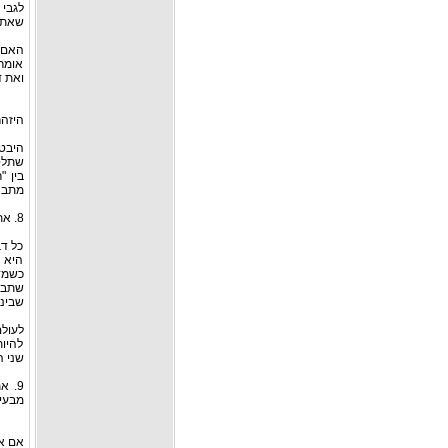
לגבי 
שאתו 
האם 
אומר
ואת ד
היזה
היבט
שתלט
בין "
מתבצ
8. אתם בוחרים באדם הלא-נכון, משום שאינכם מניחים את כל הקלפים על השולחן.
כל דב
היא 
כשמד
שתבד
שביני
לעול
להיות
שני ה
9. 
מבעיו
אם את