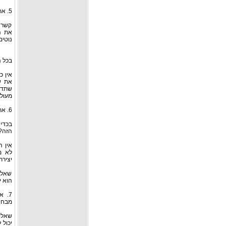
5. אתם בוחרים באדם הלא-נכון, משום שאתם נכנסים לקשר אינטימי מהר מדי.
קשר א
את ה
נוטים
בכל ה
אין כ
את ש
שתדא
מעולם
6. אתם בוחרים באדם הלא-נכון, משום שאין לכם קשר רגשי עמוק כלפי האדם הזה.
בכדי
הזה?
אין ה
לא מ
יצירת
שאלו
הוא י
7. 
מבחינ
שאלו
יכול 