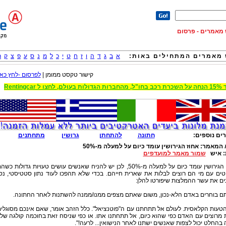
וש מאמרים - פרסום
מאמרים המתחילים באות:
א
ב
ג
ד
ה
ו
ז
ח
ט
י
כ
ל
מ
נ
ס
ע
פ
צ
ק
ר
קישור טקסט ממומן |
לפרסום -לחץ כאן
 הגדולות בעולם, לחצו ל Rentingcar
ים נוספים:
חתונה
להתחתן
גרושין
מתחתנים
 המאמר:
אחוז הגירושין עומד כיום על למעלה מ-50%
:
איש
שמור מאמר למועדפים
אחוז הגירושין עומד כיום על למעלה מ-50%, לכן יש להניח שאנשים עושים טעויות גדולות כש
ים עם מי הם רוצים לבלות את שארית חייהם. בכדי שלא תהפכו לעוד נתון סטטיסטי, נס
ם את עשר ההמלצות שיפורטו להלן:
הטעות הקלאסית. לעולם אל תתחתנו עם ה"פוטנציאל". כלל הזהב אומר, שאם אינכם מסוגלי
 מרוצים עם האדם כפי שהוא כיום, אל תתחתנו אתו. או כפי שניסח זאת בחוכמה קולגה שלי
בהחלט יכול לצפות שאנשים ישתנו לאחר הנישואין... לרעה!".