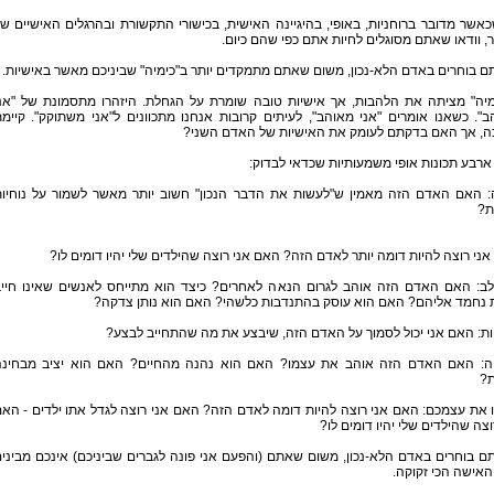
אשר מדובר ברוחניות, באופי, בהיגיינה האישית, בכישורי התקשורת ובהרגלים האישיים ש
 וודאו שאתם מסוגלים לחיות אתם כפי שהם כיום.
מיה" מציתה את הלהבות, אך אישיות טובה שומרת על הגחלת. היזהרו מתסמונת של "אנ
". כשאנו אומרים "אני מאוהב", לעיתים קרובות אנחנו מתכוונים ל"אני משתוקק". קיימ
ה, אך האם בדקתם לעומק את האישיות של האדם השני?
ארבע תכונות אופי משמעותיות שכדאי לבדוק:
ה: האם האדם הזה מאמין ש"לעשות את הדבר הנכון" חשוב יותר מאשר לשמור על נוחיו
ת?
ני רוצה להיות דומה יותר לאדם הזה? האם אני רוצה שהילדים שלי יהיו דומים לו?
לב: האם האדם הזה אוהב לגרום הנאה לאחרים? כיצד הוא מתייחס לאנשים שאינו חיי
ת נחמד אליהם? האם הוא עוסק בהתנדבות כלשהי? האם הוא נותן צדקה?
ת: האם אני יכול לסמוך על האדם הזה, שיבצע את מה שהתחייב לבצע?
: האם האדם הזה אוהב את עצמו? האם הוא נהנה מהחיים? האם הוא יציב מבחינה
ת?
את עצמכם: האם אני רוצה להיות דומה לאדם הזה? האם אני רוצה לגדל אתו ילדים - הא
וצה שהילדים שלי יהיו דומים לו?
אתם בוחרים באדם הלא-נכון, משום שאתם (והפעם אני פונה לגברים שביניכם) אינכם מביני
אישה הכי זקוקה.