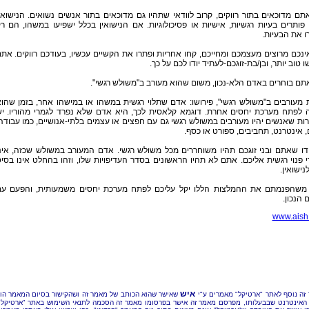
ם מדוכאים בתור רווקים, קרוב לוודאי שתהיו גם מדוכאים בתור אנשים נשואים. הנישואי
פותרים בעיות רגשיות, אישיות או פסיכולוגיות. אם הנישואין בכלל ישפיעו במשהו, הם ר
ו את הבעיות.
נכם מרוצים מעצמכם ומחייכם, קחו אחריות ופתרו את הקשיים עכשיו, בעודכם רווקים. את
ו טוב יותר, ובן/בת-זוגכם-לעתיד יודו לכם על כך.
 מעורבים ב"משולש רגשי", פירושו: אדם שתלוי רגשית במשהו או במישהו אחר, בזמן שהו
 לפתח מערכת יחסים אחרת. דוגמא קלאסית לכך, היא אדם שלא נפרד לגמרי מהוריו. י
ת שאנשים יהיו מעורבים במשולש רגשי גם עם חפצים או עצמים בלתי-אנושיים, כמו עבודה
 אינטרנט, תחביבים, ספורט או כסף.
דו שאתם ובני זוגכם תהיו משוחררים מכל משולש רגשי. אדם המעורב במשולש שכזה, אינ
 פנוי רגשית אליכם. אתם לא תהיו הראשונים בסדר העדיפויות שלו, וזהו בהחלט אינו בסי
לנישואין.
משהפנמתם את ההמלצות הללו יקל עליכם לפתח מערכת יחסים משמעותית, והפעם ע
הנכון.
www.aish.
איש
זה נוסף לאתר "ארטיקל" מאמרים ע"י
שאישר שהוא הכותב של מאמר זה ושהקישור בסיום המאמר הו
האינטרנט שבבעלותו, מפרסם מאמר זה אישר בפרסומו מאמר זה הסכמה לתנאי השימוש באתר "ארטיקל"