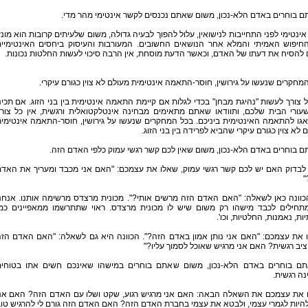
ינטימי לפני התחייבות לנישואין, עלול להפוך לבעיה גדולה, משום שלעיתים קרובות הוא מונ
חיפוש האמיתי והמלא אחר הנושאים החשובים. המעורבות והעיסוק ביחסים האינטימיי
 להסיח את דעתו של האדם, וכאשר הדעת מוסחת, אין הרבה סיכוי לעשות החלטות נכונות.
מחקרים שנעשו על גירושין, חוסר-התאמה אינטימית מעולם לא צוין כגורם עיקרי.
ל צורך לעשות "נהיגת מבחן" בכדי לגלות אם קיימת התאמה אינטימית בין בני הזוג. אם תכינ
עורי הבית שלכם, ותוודאו שאתם מתאימים מבחינה אינטלקטואלית ורגשית, אין כל צור
גו להתאמה האינטימית ביניכם. בכל המחקרים שנעשו על גירושין, חוסר-התאמה אינטימי
 לא צוין כגורם עיקרי שהביא לפרידה בין בני הזוג.
 לבדוק האם יש לכם קשר רגשי עמוק, שאלו את עצמכם: "האם אני מכבד ומעריך את האד
"
כוונה כאן לשאלה: "האם האדם הזה מרשים אותי?". מכונית מרצדס מרשימה אותנו. אנחנ
תחילים לכבד מישהו רק משום שיש לו מכונית מרצדס. ראוי שתתרשמו ממאפיינים כמ
יות, נאמנות, החלטיות, וכו'.
 את עצמכם: "האם אני נותן אמון באדם הזה?". הכוונה היא גם לשאלה: "האם האדם הז
ציב רגשית? האם אני מרגיש שאוכל לסמוך עליו?"
אתם בוחרים באדם הלא-נכון, משום שאתם בוחרים במישהו שאינכם חשים אתו בטוחי
ה רגשית.
 את עצמכם את השאלה הבאה: האם אני מרגיש רגוע, שקט ושלו עם האדם הזה? האם אנ
להיות לגמרי עצמי, ולבטא את עצמי בחברת האדם הזה? האם האדם הזה גורם לי להרגיש טו