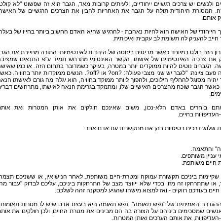
ם ולנשים יש צרכים רגשיים ייחודיים, ולעיתים קרובות מאד, הגבר הוא זה שפשוט "לא קולט
ה. המסורת היהודית תולה על הגבר את האחריות להבין את הצרכים הרגשיים של האישה
 אותם.
 הייחודי של האישה הוא להיות נאהבת - להרגיש שהיא האדם החשוב ביותר בחייו של בעלה
חייב להעניק לה תשומת לב עקבית ואיכותית.
ון הזה בולט במיוחד כאשר מביטים ביחסה של היהדות לאינטימיות. התורה מחייבת את הגב
 את צרכיה האינטימיים של אישתו. הקשר האינטימי מתרחש תמיד ע"פ התנאים שמציב
. הגברים נוטים להיות ממוקדים יותר במטרה, בעיקר כשמדובר בתחום הזה. או כמו שאיש
חכמה פעם ציינה: "לגבר יש שני מצבי פעולה: ?on? או ?off?. הנשים ממוקדות יותר בחוויה. כ
יהיה מסוגל להחליף הילוכים, ולהפוך ליותר ממוקד בחוויה, הוא יגלה מה גורם לאישתו הנא
 כאשר הגבר שוכח מהצרכים האישיים שלו, ומתמקד בגרימת הנאה לאישתו, מתרחשים דברי
מים.
אתם בוחרים באדם הלא-נכון, משום שאינכם חולקים את אותן המטרות ואת אותם
העדיפויות בחיים.
ת שלוש דרכים בסיסיות בהן אנו מתקשרים עם אדם אחר:
ה" והתאמה.
 עניין משותפים.
 חיים משותפת.
 שקיימות ביניכם תקשורת עמוקה ומטרת-חיים משותפת. לאחר הנישואין, או ששניכם תצמח
 או שתתרחקו זה מזו. בכדי שלא ייווצר מצב של התרחקות ביניכם, עליכם לבדוק "עבור מה
יים בעודכם רווקים - ואז למצוא מישהו שהגיע למסקנה זהה לשלכם.
 ההגדרה האמיתית של "נפש תאומה". נפש תאומה היא בעצם אדם שיש לו מטרות תאומות 
נשים שמסכימים ביניהם על הצורה בה הם מבינים את מטרת החיים, ולכן חולקים את אות
העדיפויות, את אותם הערכים ואותן המטרות.