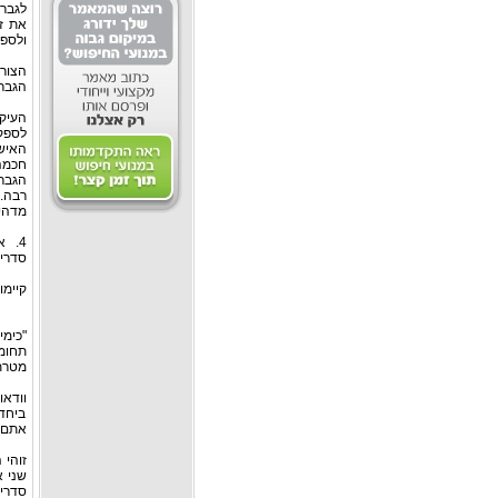
לגברי
את ז
ולספק
הצורך
הגבר 
העיקר
לספק
האישה
הגבר 
רבה.
מדהי
4. 
סדרי-
קיימו
"כימי
תחומי
מטרת
וודאו
ביחד,
אתם ח
זוהי
שני א
סדרי-