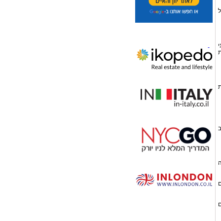
ל
י
ת
ת
ב
ם
ם