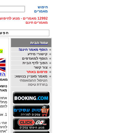
חיפוש
מאמרים
12992 מאמרים - מנוע לחיפ
מאמרים חינם
חפש 
עמוד הבית
»
הוסף מאמר חינם!
עד 15% הנחה על השכרת רכב בחו"ל, מהחברות
»
קישורי מידע
»
הוסף למועדפים
»
הפוך לדף הבית
»
צור קשר
»
פרסום באתר
»
מאמר מעניין בנושא:
מאמר
הטיפול ההומאופתי
בחרדת טיסה
נושא
מאת
מחליט
להפני
1. אתם בוחרים באדם הלא-נכון, משום שאתם מצפים ממנו/ממנה להשתנות לאחר החתונה.
זוהי 
להיות
"אתה 