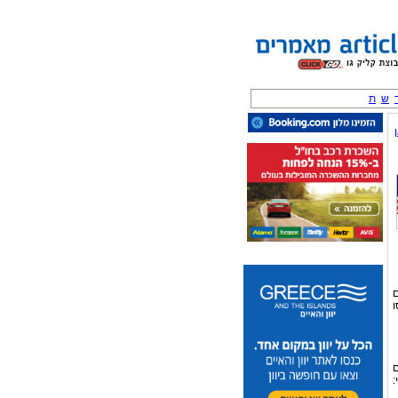
ש
ת
הם
ו
ם
: