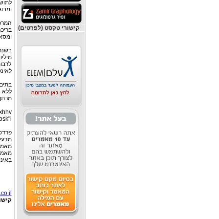
לתוש
ומבוג
המרכז
קישורי טקסט (לפרטים)
בריכ
ומסאז
לרבו
לאינט
מרתף מואר 50 מ"ר,עליית גג יפה,
sxhhv
bsk"i
פרדס
מדעי
מאמרי
מאמר
באינט
o.il
קישו