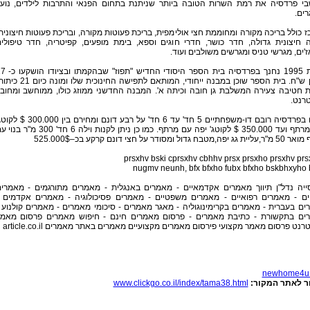
בי פרדסיה את רמת השרות הטובה ביותר שניתנת בתחום הפנאי והתרבות לילדים, נוע
רים.
 כולל בריכה מקורה ומחוממת חצי אולימפית, בריכת פעוטות מקורה, ובריכת פעוטות חיצונית
ה חיצונית גדולה, חדר כושר, חדרי חוגים וספא, בימת מופעים, קפיטריה, חדר טיפולי
'ים, מגרשי טניס ומגרשים משולבים ועוד.
בשנת 1995 נחנך בפרדסיה בית הספר היסודי החדי
מיליון ש"ח. בית הספר שוכן במבנה ייחודי, המותאם לתפישה החינוכית שלו ומונ
ת חטיבה צעירה המשלבת גן חובה וכיתה א'. המבנה החדשני ממוזג כולו, ממוחשב ומחוב
רנט.
בתים בפרדסיה רובם דו-משפחתיים 5 חד' עד 6 חד' על רבע דונם ומחירם בין 0.000
ללא מרתף ועד 350.000 $ לקוטג' יפה עם מרתף. כמו כן ניתן לקנות וילה 6 חד' 300 מ"
מטבח גדול ומסודר על חצי דונם קרקע בכ–525.000$
prsxhv bski cprsxhv cbhhv prsx prsxho prsxhv pr
nugmv neunh, bfx bfxho fubx bfxho bskbhxyho 
ייה נדל"ן תיווך מאמרים אקדמאיים - מאמרים באנגלית - מאמרים מתורגמים - מאמרי
ים - מאמרים רפואיים - מאמרים משפטיים - מאמרים פסיכולוגיה - מאמרים אקדמים 
ם בעברית - מאמרים בקרימינוגוליה - מאגר מאמרים - סיכומי מאמרים - מאמרים קולנוע 
ים בתקשורת - כתיבת מאמרים - פרסום מאמרים חינם - חיפוש מאמרים פרסום מאמ
רנט פרסום מאמר מקצועי פירסום מאמרים מקצועיים מאמרים באתר מאמרים article.co.il
newhome4u.c
ר לאתר המקור:
www.clickgo.co.il/index/tama38.html