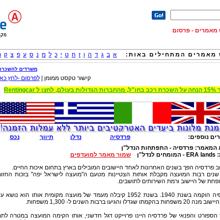
וש מאמרים - פרסום
מאמרים המתחילים באות:
א
ב
ג
ד
ה
ו
ז
ח
ט
י
כ
ל
מ
נ
ס
ע
פ
צ
ק
ר
משרדים להשכרה
קישור טקסט ממומן |
לפרסום -לחץ כאן
 הגדולות בעולם, לחצו ל Rentingcar
ים נוספים:
פרדסיה
נדלן
תיווך
נכס
 המאמר:
פרדסיה - התפתחות הנדל"ן
:
ERA lands - המומחים לנדל"ן
שמור מאמר למועדפים
ב פרדסיה הפך בשנים האחרונות לאחד היישובים המובילים בארץ בתחום איכות החיים.
שנים רבות המועצה מקבלת אותות הצטיינות מטעם ה"מועצה לישראל יפה" בזכות החזו
חת של היישוב ורמת השירותים לתושבים.
פרדסיה הוקמה בשנת 1940. בשנת 1952 קיבלה מעמד של מועצה מקומית אותו הוא נושא ע
פחות בהקמתו שגדלו והגיעו ברבות השנים ל- 1,300 משפחות.
 הספורט והפנאי של פרדסיה היינו פרוייקט דגל חדשני, אותו הקימה המועצה במטרה לת