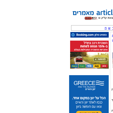
ש
ת
ת
ד
ת