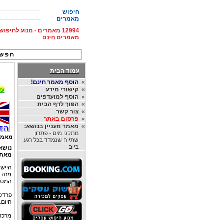
חיפוש
מאמרים
12994 מאמרים - מנוע לחיפ
מאמרים חינם
חפש 
עמוד הבית
»
הוסף מאמר חינם!
»
קישורי מידע
עד 15% הנחה על השכרת רכב בחו"ל, מהחברות
»
הוסף למועדפים
»
הפוך לדף הבית
»
צור קשר
»
פרסום באתר
»
מאמר מעניין בנושא:
מתקני מים - פתרון
מאמר
שתייה שנמדד בכל רגע
ביום
נושא
מאת
היישו
מזה 
המטופ
היום.היישוב מנה 20 מש
מרכז