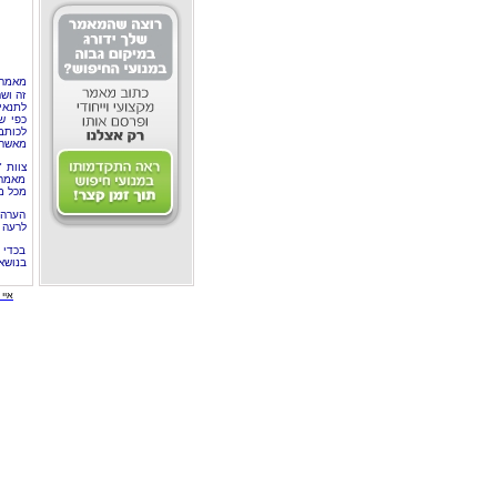
מאמר 
זה וש
לתנאי
כפי ש
לכותב
מאשר 
צוות 
מאמרי
מכל מ
הערה 
לרעה ב
בכדי 
בנושא
איי י