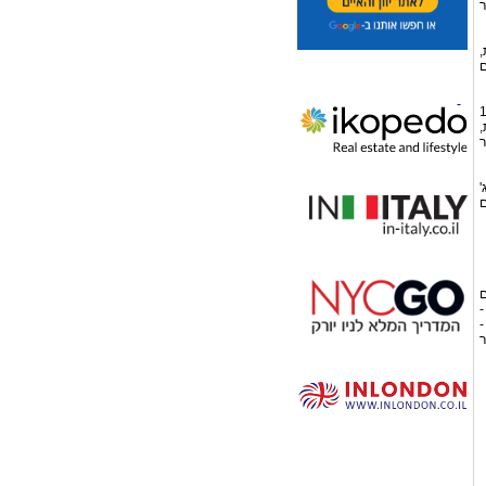
ר
,
ם
ש "תפוז" שבהקמתו ובציודו הושקעו כ- 17
ה כיום 21 כיתות,
ר
30 $ לקוטג'
ר בנוי עם
ם
-
-
ר