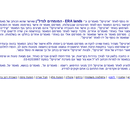
ERA lands - המומחים לנדל"ן
זה נוסף לאתר "ארטיקל" מאמרים ע"י
שאישר שהוא הכותב של מאמ
הקישור בסיום המאמר הוא לאתר האינטרנט שבבעלותו, מפרסם מאמר זה אישר בפרסומו מאמר זה הסכמ
 השימוש באתר "ארטיקל", וכמו כן אישר את העובדה ש"ארטיקל" אינם מציגים בתוך גוף המאמר "קרדיט"
מצוי אולי באתרי מאמרים אחרים, מלבד קישור לאתר מפרסם המאמר (בהרשמה אין שדה לרישום קרדי
). מפרסם מאמר זה אישר שמאמר זה מפורסם אולי גם באתרי מאמרים אחרים בחלקו או בשלמותו, והו
שמאמר זה נוסף על ידו לאתר "ארטיקל".
"ארטיקל" מצהיר בזאת שאינו לוקח או מפרסם מאמרים ביוזמתו וללא אישור של כותב המאמר בהווה ובעתיד
ם שפורסמו בעבר בתקופת הרצת האתר הראשונית ונמצאו פגומים כתוצאה מטעות ותום לב, הוסרו לחלוטי
אגרי המידע של אתר "ארטיקל", ולצוות "ארטיקל" אישורים בכתב על כך שנושא זה טופל ונסגר.
זו כתובה בלשון זכר לצורך בהירות בקריאות, אך מתייחסת לנשים וגברים כאחד, אם מצאת טעות או שימו
מאמר זה למרות הכתוב לעי"ל אנא צור קשר עם מערכת "ארטיקל" בפקס 03-6203887.
להגיע לאתר מאמרים ארטיקל דרך מנועי החיפוש, רישמו : מאמרים על , מאמרים בנושא, מאמר על, מאמ
, מאמרים אקדמיים, ואת התחום בו אתם זקוקים למידע.
וון
|
אתונה
|
ליסבון
|
גרפולוגיה משפטית
|
כרתים
|
איטליה
|
הזמנת מלון
|
חבל זגוריה
|
הזמנת טיסה
|
השכרת רכב בחו