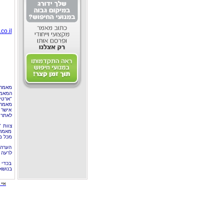
co.il
מאמר 
המאמר
"ארטי
מאמרי
אישר 
לאתר 
צוות 
מאמרי
מכל מ
הערה 
לרעה ב
בכדי 
בנושא
איי י