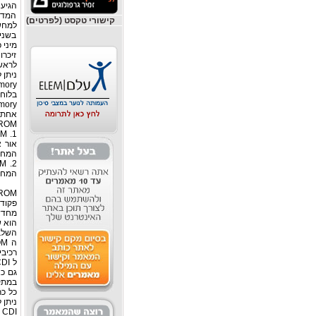
הגיע לשיא פ
המדיה
קישורי טקסט (לפרטים)
למחשבים ועם כני
בשנים
מיני 
זיכרו
לראש
ניתן 
בלוחו
אחת 
sable PROM
אור א
המחי
המחיק
פקודו
הוא ש
רכיבים אלו
במתקנ
ניתן 
CDI עושה שימוש רק ברכיבי זיכרון מאיכות גבוהה דבר המבטיח שיכפול מידע אמין.