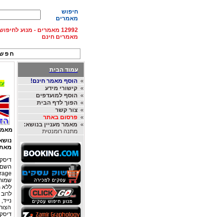
חיפוש
מאמרים
12992 מאמרים - מנוע לחיפ
מאמרים חינם
חפש 
עמוד הבית
»
הוסף מאמר חינם!
עד 15% הנחה על השכרת רכב בחו"ל, מהחברות
»
קישורי מידע
»
הוסף למועדפים
»
הפוך לדף הבית
»
צור קשר
»
פרסום באתר
»
מאמר מעניין בנושא:
מאמר
מתנה רומנטית
נושא
מאת
age .
שמות
ללא מ
נייד,
הצור