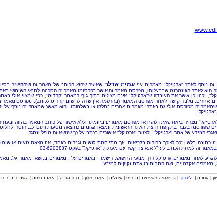
www.cdi.
עמית אדלר
זה נוסף לאתר "ארטיקל" מאמרים ע"י
שאישר שהוא הכותב של מאמר זה ושהקישור בסיו
 הוא לאתר האינטרנט שבבעלותו, מפרסם מאמר זה אישר בפרסומו מאמר זה הסכמה לתנאי השימוש באת
קל", וכמו כן אישר את העובדה ש"ארטיקל" אינם מציגים בתוך גוף המאמר "קרדיט", כפי שמצוי אולי באתר
ם אחרים, מלבד קישור לאתר מפרסם המאמר (בהרשמה אין שדה לרישום קרדיט לכותב). מפרסם מאמר ז
שמאמר זה מפורסם אולי גם באתרי מאמרים אחרים בחלקו או בשלמותו, והוא מאשר שמאמר זה נוסף על יד
"ארטיקל".
"ארטיקל" מצהיר בזאת שאינו לוקח או מפרסם מאמרים ביוזמתו וללא אישור של כותב המאמר בהווה ובעתיד
ם שפורסמו בעבר בתקופת הרצת האתר הראשונית ונמצאו פגומים כתוצאה מטעות ותום לב, הוסרו לחלוטי
אגרי המידע של אתר "ארטיקל", ולצוות "ארטיקל" אישורים בכתב על כך שנושא זה טופל ונסגר.
זו כתובה בלשון זכר לצורך בהירות בקריאות, אך מתייחסת לנשים וגברים כאחד, אם מצאת טעות או שימו
מאמר זה למרות הכתוב לעי"ל אנא צור קשר עם מערכת "ארטיקל" בפקס 03-6203887.
להגיע לאתר מאמרים ארטיקל דרך מנועי החיפוש, רישמו : מאמרים על , מאמרים בנושא, מאמר על, מאמ
, מאמרים אקדמיים, ואת התחום בו אתם זקוקים למידע.
וון
|
אתונה
|
ליסבון
|
גרפולוגיה משפטית
|
כרתים
|
איטליה
|
הזמנת מלון
|
חבל זגוריה
|
הזמנת טיסה
|
השכרת רכב בחו