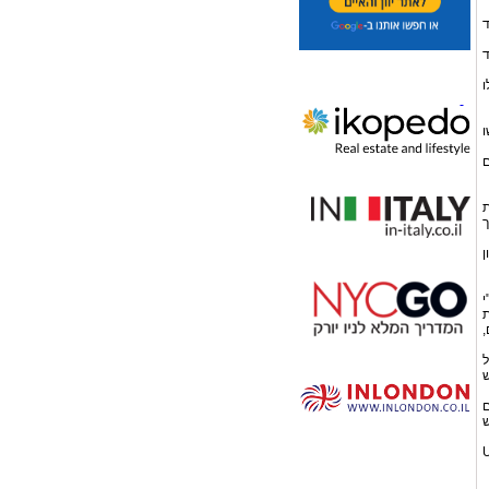
ד
ד
ו
ו
עם
ת
ך
לא חלון
"י
ת
10,000 פעמים,
 של
ש
ם
שה שימוש
טיסי SD, MICROSD וUSB