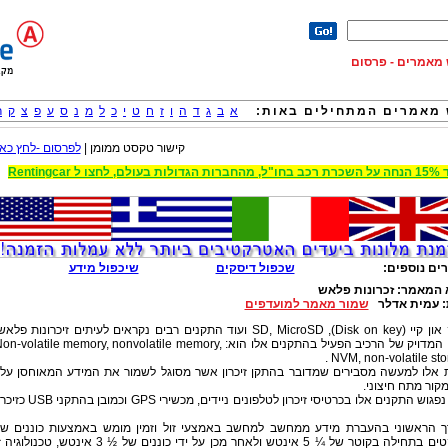
וש מאמרים - פרסום
מאמרים המתחילים באות:
א
ב
ג
ד
ה
ו
ז
ח
ט
י
כ
ל
מ
נ
ס
ע
פ
צ
ק
ר
קישור טקסט ממומן |
לפרסום -לחץ כאן
 הגדולות בעולם, לחצו ל Rentingcar
ים נוספים:
שכפול דיסקים
שיכפול מידע
 המאמר:
זכרונות פלאש
:
עמית אדלר
שמור מאמר למועדפים
דיסק און קיי (Disk on key), SD, MicroSD ועוד התקנים רבים נקראים לעיתים זיכרונות פלא
השם המדויק של הרכיב הפעיל בהתקנים אלו הוא: on-volatile memory, nonvolatile memory
NVM, non-volatile stor
 אלו למעשה מסבירים שמדובר בהתקן זיכרון אשר מסוגל לשמור את המידע המאוחסן עלי
קור מתח חיצוני.
לרוב נפגוש התקנים אלו בכרטיסי זיכרון לטלפונים ניידים, מכשירי GPS וכמובן ב
ך הראשוני בהעברת מידע ממחשב למחשב באמצעי זול וזמין מומש באמצעות כוננים ש
דיסקטים בתחילה בקוטר של ¼ 5 אינטש ולאחר מכן על ידי כוננים של ½ 3 אינטש, טכנולוג