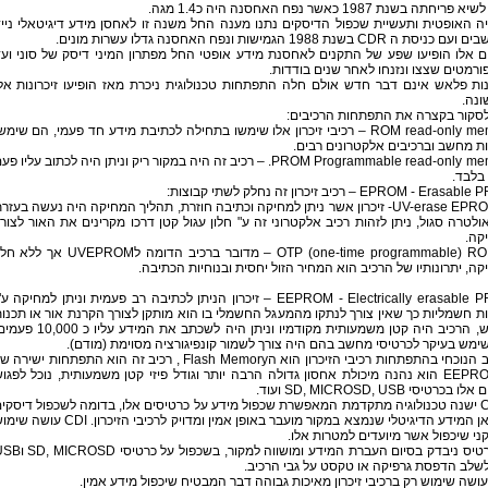
ריחתה בשנת 1987 כאשר נפח האחסנה היה כ1.4 מגה.
 האופטית ותעשיית שכפול הדיסקים נתנו מענה החל משנה זו לאחסן מידע דיגיטאלי ניי
סת ה CDR בשנת 1988 הגמישות ונפח האחסנה גדלו עשרות מונים.
 אלו הופיעו שפע של התקנים לאחסנת מידע אופטי החל מפתרון המיני דיסק של סוני וע
פורמטים שצצו ונזנחו לאחר שנים בודדות.
נות פלאש אינם דבר חדש אולם חלה התפתחות טכנולוגית ניכרת מאז הופיעו זיכרונות אל
ונה.
לסקור בקצרה את התפתחות הרכיבים:
ROM read-only memory – רכיבי זיכרון אלו שימשו בתחילה לכתיבת מידע חד פעמי, הם שימש
ת מחשב וברכיבים אלקטרונים רבים.
PROM Programmable read-only memory. – רכיב זה היה במקור ריק וניתן היה לכתוב עליו פ
בלבד.
EPROM - Era – רכיב זיכרון זה נחלק לשתי קבוצות:
1. UV-erase EPROM- זיכרון אשר ניתן למחיקה וכתיבה חוזרת, תהליך המחיקה היה נעשה בעזר
ולטרה סגול, ניתן לזהות רכיב אלקטרוני זה ע" חלון עגול קטן דרכו מקרינים את האור לצור
קה.
2. OTP (one-time programmable) ROM – מדובר ברכיב הדומה לUVEPROM אך ל
ה, יתרונותיו של הרכיב הוא המחיר הזול יחסית ובנוחיות הכתיבה.
EEPROM - Electrically erasable PROM – זיכרון הניתן לכתיבה רב פעמית וניתן למחיקה ע
ת חשמליות כך שאין צורך לנתקו מהמעגל החשמלי בו הוא מותקן לצורך הקרנת אור או תכנו
מחדש, הרכיב היה קטן משמעותית מקודמיו וניתן היה לשכתב את המידע עליו כ 
ימש בעיקר לכרטיסי מחשב בהם היה צורך לשמור קונפיגורציה מסוימת (מודם).
השלב הנוכחי בהתפתחות רכיבי הזיכרון הוא הFlash Memory , רכיב זה הוא התפתחות ישירה
ה EEPROM הוא נהנה מיכולת אחסון גדולה הרבה יותר וגודל פיזי קטן משמעותית, נוכל לפגו
 בכרטיסי SD, MICROSD, USB ועוד.
ל CDI ישנה טכנולוגיה מתקדמת המאפשרת שכפול מידע על כרטיסים אלו, בדומה לשכפול דיסקי
גם כאן המידע הדיגיטלי שנמצא במקור מועבר באופן אמין ומדויק לרכיבי הזיכרון. CDI עו
י שיכפול אשר מיועדים למטרות אלו.
כל כרטיס ניבדק בסיום העברת המידע ומושווה למקור, בשכפול על כר
לשלב הדפסת גרפיקה או טקסט על גבי הרכיב.