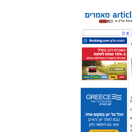
ש
ת
ש,
N,
ו
התקני USB כזיכרון
ל
יה זו