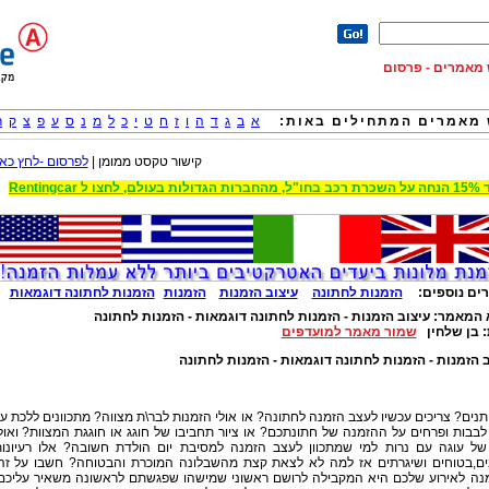
וש מאמרים - פרסום
מאמרים המתחילים באות:
א
ב
ג
ד
ה
ו
ז
ח
ט
י
כ
ל
מ
נ
ס
ע
פ
צ
ק
ר
קישור טקסט ממומן |
לפרסום -לחץ כאן
 הגדולות בעולם, לחצו ל Rentingcar
ים נוספים:
הזמנות לחתונה
עיצוב הזמנות
הזמנות
הזמנות לחתונה דוגמאות
 המאמר:
עיצוב הזמנות - הזמנות לחתונה דוגמאות - הזמנות לחתונה
:
בן שלחין
שמור מאמר למועדפים
ב הזמנות - הזמנות לחתונה דוגמאות - הזמנות לחתונה
ים? צריכים עכשיו לעצב הזמנה לחתונה? או אולי הזמנות לבר\ת מצווה? מתכוונים ללכת ע
 לבבות ופרחים על ההזמנה של חתונתכם? או ציור תחביבו של חוגג או חוגגת המצוות? ואול
 של עוגה עם נרות למי שמתכוון לעצב הזמנה למסיבת יום הולדת חשובה? אלו רעיונו
ים,בטוחים ושיגרתים אז למה לא לצאת קצת מהשבלונה המוכרת והבטוחה? חשבו על זה
נה לאירוע שלכם היא המקבילה לרושם ראשוני שמישהו שפגשתם לראשונה משאיר עליכם