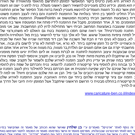
ה לאירוע היא מעין כרטיס ביקור המאפשר למוזמן להתרשם מהאופי ומהאווירה של האירו
 הוא מוזמן. וכידוע כולם מעוניינים להשאיר רושם ראשוני מוצלח. נניח לרגע כי ישנו זוג העומ
ן אשר כמו כל הזוגות העומדים להינשא מעוניין לצאת ברווח מכל הסיפור של ארגון החתונה
הנ"ל החליט לחסוך בין היתר בעלויות של ההזמנות לחתונה והם בחרו לעצב הזמנה פשוט
וסולידית באמצעות המחשב הביתי בתוכנת הפוטושופ או הPowerPoint. ההזמנות נשלחו וה
לידי המוזמנים. מר X, אחד המוזמנים, מקבל את ההזמנה לידיו פותח את המעטפה אשר בה מונח
הזמנה שעוצבה באמצעות המחשב הביתי וישר מתחילות לרוץ להן המחשבות: שוב אני מוזמ
 חתונה סטנדרטית? אני רואה שהם חסכו בהזמנות בטח גם האולם לא משהו,ורצוי של
 לפתח ציפיות מהאוכל שיוגש. אולי לא אלך כבר עדיף להישאר בבית מול הטלוויזיה ולהזמי
. לא, בעצם לא נעים הרי זו הבת של השכנה של הבן דוד ממדרגה שנייה של האח של סבת
 וכשהיינו ילדים כל הזמן שיחקנו ביחד. לא נורא ,אני לפחות לא צריך לרשום צ'ק גבוה...אות
מחשבתי יקרה גם אם אתם חוגגים יום הולדת,בר מצווה, בת מצווה או כל אירוע אחר.אתם הר
צים שבעקבות עיצוב ההזמנות לחתונה או לבר/ת מצווה או ליום הולדת יגיעו פחות מוזמני
ע? או שיתקבלו להן מתנות פחות יפות? אז נכון, לרובינו אין תקציב אינסופי לצורך הפקת אירו
 לחסוך במה שניתן אך עדיין ניתן לעצב הזמנה לאירוע שלכם ולשמור על תקציב שפוי. בעלו
 כך גבוהה ניתן להוסיף ציור קריקטורה להזמנה. לדוגמא: נניח והכרתם על שפת ניתן להוסי
ורה של שניכם על רקע שקיעה רומנטית או אם הכרתם בטיול לתאילנד ניתן לעצב הזמנה ע
וספת קריקטורה של שניכם רכובים על גבי פיל. הבן או הת שלכם אוהבים חיות? אז למה ל
 הזמה עם ציור קריקטורה שלהם ביחד עם החיה האהובה. עיצוב ההזמנה לאירוע שלכ
 קריקטורה בהחלט מבטיח כי הרושם הראשוני שיתקבל אצל המוזמן יהיה חיובי ועל הדרך ג
 לו לחייך.
www.caricature-ben.co.il/inde
בן שלחין
זה נוסף לאתר "ארטיקל" מאמרים ע"י
שאישר שהוא הכותב של מאמר זה ושהקישור בסיו
 הוא לאתר האינטרנט שבבעלותו, מפרסם מאמר זה אישר בפרסומו מאמר זה הסכמה לתנאי השימוש באת
קל", וכמו כן אישר את העובדה ש"ארטיקל" אינם מציגים בתוך גוף המאמר "קרדיט", כפי שמצוי אולי באתר