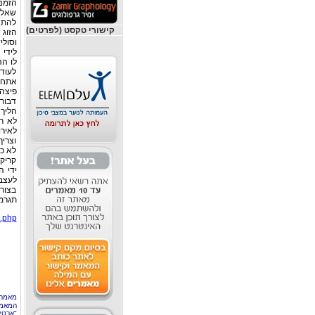
הזמנ
שאליו
להתחת
קישורי טקסט (לפרטים)
הזוג 
לו ה
לעוד
אתחיל
פיצה
דבורה
הליך 
לא רו
לאירו
וצריך
לא כל
קריקט
ידי ה
לעצב
בצורת
תגרמו
x.php
מאמר 
המאמר
"ארטי