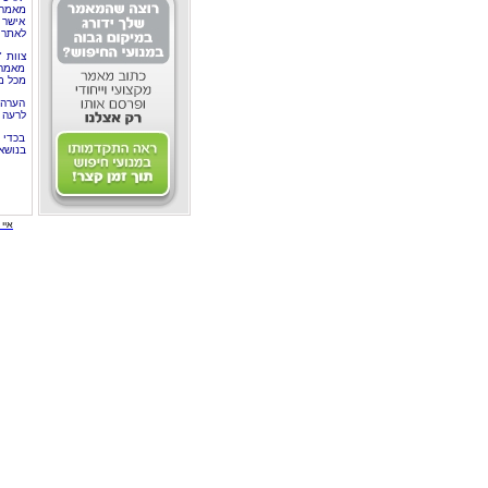
מאמרי
אישר 
לאתר 
צוות 
מאמרי
מכל מ
הערה 
לרעה ב
בכדי 
בנושא
איי י