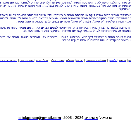
ם אחרים, מלבד קישור לאתר מפרסם המאמר (בהרשמה אין שדה לרישום קרדיט לכותב). מפרסם מאמר ז
שמאמר זה מפורסם אולי גם באתרי מאמרים אחרים בחלקו או בשלמותו, והוא מאשר שמאמר זה נוסף על יד
"ארטיקל".
"ארטיקל" מצהיר בזאת שאינו לוקח או מפרסם מאמרים ביוזמתו וללא אישור של כותב המאמר בהווה ובעתיד
ם שפורסמו בעבר בתקופת הרצת האתר הראשונית ונמצאו פגומים כתוצאה מטעות ותום לב, הוסרו לחלוטי
אגרי המידע של אתר "ארטיקל", ולצוות "ארטיקל" אישורים בכתב על כך שנושא זה טופל ונסגר.
זו כתובה בלשון זכר לצורך בהירות בקריאות, אך מתייחסת לנשים וגברים כאחד, אם מצאת טעות או שימו
מאמר זה למרות הכתוב לעי"ל אנא צור קשר עם מערכת "ארטיקל" בפקס 03-6203887.
להגיע לאתר מאמרים ארטיקל דרך מנועי החיפוש, רישמו : מאמרים על , מאמרים בנושא, מאמר על, מאמ
, מאמרים אקדמיים, ואת התחום בו אתם זקוקים למידע.
וון
|
אתונה
|
ליסבון
|
גרפולוגיה משפטית
|
כרתים
|
איטליה
|
הזמנת מלון
|
חבל זגוריה
|
הזמנת טיסה
|
השכרת רכב בחו
ארטיקל
מאמרים
2024 - 2006
clickgoseo@gmail.com