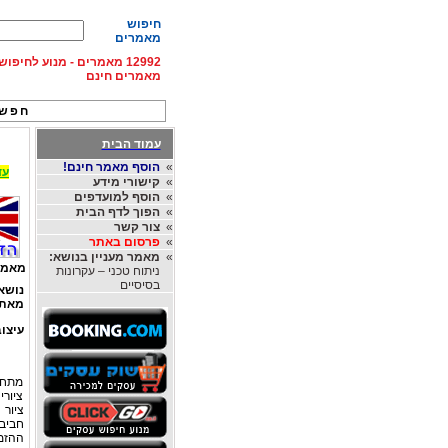
חיפוש
מאמרים
12992 מאמרים - מנוע לחיפ
מאמרים חינם
חפש 
עמוד הבית
»
הוסף מאמר חינם!
עד 15% הנחה על השכרת רכב בחו"ל, מהחברות
»
קישורי מידע
»
הוסף למועדפים
»
הפוך לדף הבית
»
צור קשר
»
פרסום באתר
»
מאמר מעניין בנושא:
מאמר
ניתוח טכני – עקרונות
בסיסיים
נושא
מאת
עיצו
מתחתנ
ציורי
ציור
חביב
ההזמ