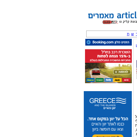
ש
ת
ל
י
ת
,
.