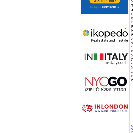
ע
ד
.
ה
גיעו
ת
ן
א
ן
א
י
י
ם
ע
ת
ף
ל
א
ם
ם
ם
ר
י