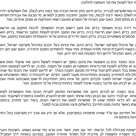
 יכול לשנות את פני העסקה לחלוטין.
ת מגרש/קרקע לבנייה: בדוק היטב מהן זכויות הבניה ועד כמה ניתן לנצלן, אלו תשלומים יידר
ה לשלם כאשר ירצה לבנות, מה המצב התכנוני מסביב למגרש, מי מבצע את עבודות הפיתו
הן מתקדמות, האם ישנן הערות על המגרש מטעם רשות העתיקות או גופים אחרים, ועוד.
ית דירה בבית משותף: בדוק את מצב רישום הבית המשותף, לרבות התקנון וצו הרישו
ים, בדוק האם ישנן חריגות בניה, בדוק את המצב הקיים לעומת המצב הרישומי, בדוק הא
סכסוכים משפטיים בבניין, בדוק האם הדיירים נוהגים על פי ההצמדות הקבועות בתקנון, ועוד.
 של מינהל מקרקעי ישראל: בדוק היטב את זכויות בעל הנכס במינהל מקרקעי ישראל, הא
בקשה להעברת זכויות תלויה ועומדת, מתי עומד להסתיים הסכם החכירה, האם ישנו חוב דמ
, האם המינהל ידרוש דמי הסכמה ו/או דמי היוון, ועוד.
 נכס: כמוכר נכס בו השקעת את מיטב כספך יש ראשית לשקול היטב את שיקולי המס אש
ם או עלולים לשנות את כדאיות העסקה מן הקצה על הקצה. כמו כו, יש לדאוג לצמצום הסיכו
פס בכל הנוגע לתביעות עתידיות מטעם הקונה כנגדך. יש לדאוג למכור את הנכס כפי שהו
(AS IS) ולא להתחייב במצגים והתחייבויות מעבר למצב הקיים. יש להבטיח כי כספי המשכנתא ש
ה יועברו ישירות למוכר ולבדוק היטב על איזה כתב התחייבות לרישום משכנתא אתה עומ
, יש לבחון אם מדובר בקונה שיוכל לעמוד בהתחייבויותיו על פי ההסכם, ועוד.
 נכס: כקונה יש לבדוק היטב את אפשרויות המימון לקניית הנכס ואת האפשרות לקח
א. יש לברר היטב עם הבנק כמה שיותר האם יסכים להעניק הלוואה בתמורה לשיעבוד הנכ
ש. לא כדאי לגלות שאין לך אפשרות לממן את רכישת הנכס, בעוד הנך מחוייב בהסכ
תו כאשר נסיגה ממנו תחייבך בתשלום פיצוי מוסכם גבוה למוכר.
 אל תתייעץ עם עו"ד שאינו מתמחה במקרקעין, אלא אך ורק עם עורך דין מקרקעין בעל ניסיו
ות בתחום זה.
שימה מבהילה לכל הדעות. יחד עם זאת, השד אינו נורא כפי שהוא נשמע. חשיבות העניי
בת הקפדה ותשומת לב מירבית לכל תמרור אזהרה המוצב בפניכם באותה דרך המוביל