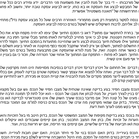
ל מורכבותו – די בכך על מנת להבין את משמעות פני הדברים. ידע ומידע רבים ככל שיהי
 של המבקש לבצע את העסקה או בא כוחו, יביאו לביצוע עסקה טובה יותר, וחשוב לא פחו
ו התרחשותה של "תאונה משפטית" אפשרית.
 ננסה לסקור בתמצית רק מעט מתמרורי האזהרה הרבים שעל כל מבצע עסקת נדל"ן מתחי
לב אליהם, לרבות השיקולים שיש לשקול בטרם כניסה לביצוע העסקה.
ך: בחרת להתקשר עם מתווך? דאג כי הסכם התיווך שלך עימו לא יהיה מקפח וקרא את כולו
 האותיות הקטנות. שים לב כי אינך מחוייב לבלעדיות לאותו מתווך מבלי שהנך חפץ בה. שא
תווך אילו פעולות תיווך בכוונתו לבצע ודאג שתהיינה מתועדות בהסכם התיווך. הקפד לדרו
 התשלום למתווך, תשלם אך ורק לאחר שתקבל סכומי כסף מהקונה או לאחר ביצוע תשלום א
ם כאשר אתה הקונה. זאת, על מנת לוודא שהעסקה אכן מתבצעת בפועל בטרם הנך משל
התיווך. חשוב לא פחות – התמקח עם המתווך על אחוזי שכר הטרחה שלו, וזכור כי גם בעניין ז
 אף פעם אינו קשיח.
ן דברים: אל תחתום על זיכרון דברים! זיכרון דברים בנסיבות מסויימות הינו חוזה מקרקעין של
ר לכל דבר ועניין, ואתה עלול למצוא את עצמך קשור בעסקה שטרם נבדקה לעומק, אם בכלל
ך מתעקש לייצר מסמך מקדים על מנת להבטיח את קניית הנכס או מכירתו, דאג להתייעץ ע
מקרקעין קודם לכן.
נכס ומצבו הפיזי: בצע בדיקה שאינה שטחית של מצבו הפיזי של הנכס. גש עם בעל מקצוע
 בניין לצורך העניין, על מנת לבחון את מצבו של הנכס – הוא יוכל לתת לך תמונה הרבה יות
מעינו של כל קונה רגיל. אם מדובר בנכס שערך השוק שלו אינו סטנדארטי לבדיקה ו/או נכ
במיוחד, בדוק עם שמאי מקרקעין מה ערכו של הנכס בטרם כניסה למו"מ עם המוכר ובמיד
 אף בקש ממנו לערוך חוות דעת.
ות בנכס: בצע בדיקות מקיפות של המצב המשפטי של הנכס, בדוק היטב מי בעל הזכויות והא
הערות על זכויות אלו, בחן את המצב התכנוני, בחן אם קיימים שעבודים ו/או עיקולים ו/א
ות ו/או תביעות של צדדים שלישיים, אם קיימים צווי הריסה, אם יש חריגות בניה, ועוד.
נכס בעירייה: בדוק האם הנכס בנוי על פי היתר הבניה, האם ישנן חובות לעירייה. חשו
חד כי תבדוק בטרם חתימה על הסכם, מהו היטל ההשבחה שיידרש לשלם בעת מכירת הנכס 