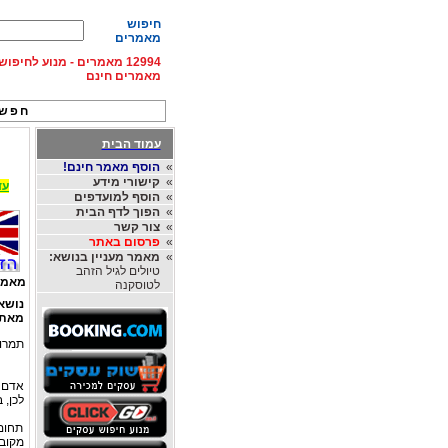
חיפוש
מאמרים
12994 מאמרים - מנוע לחיפ
מאמרים חינם
חפש 
עמוד הבית
»
הוסף מאמר חינם!
»
קישורי מידע
עד 15% הנחה על השכרת רכב בחו"ל, מהחברות
»
הוסף למועדפים
»
הפוך לדף הבית
»
צור קשר
»
פרסום באתר
»
מאמר מעניין בנושא:
טיולים לגיל הזהב
מאמר
לטוסקנה
נושא
מאת
תמרור
אדם מ
לכן, 
תחום 
מקובל