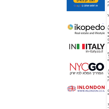
ו
ת
ל
,
ל
ש
ו
ם
ה
ם
.
ם
,
ר
ס
ת
ם
ו
ב
–