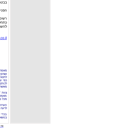
בבטח
הפניי
רשימה
כתחלי
להשת
o.il/
מאמר 
ושהקי
לתנאי
כפי ש
לכותב
מאשר 
צוות 
מאמרי
מכל מ
הערה 
לרעה ב
בכדי 
בנושא
איי י