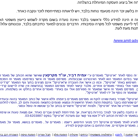
ה אל ביצוע העסקה המיוחלת בהצלחה.
ה בלשון זכר הינה מטעמי נוחות בלבד, ויש לראותה כמתייחסת לזכר ונקבה כאחד.
 זו הינה למידע כללי וראשוני בלבד ואינה נועדה בשום מקרה לשמש כייעוץ משפטי ו/א
ף לייעוץ משפטי לכל מקרה ונסיבותיו. הדברים נכונים למועד כתיבתם בלבד, ונכונותם עלול
נות מעת לעת.
www.amit-adv.c
עמית דביר, עו"ד מקרקעין
זה נוסף לאתר "ארטיקל" מאמרים ע"י
שאישר שהוא הכותב של מאמר ז
שור בסיום המאמר הוא לאתר האינטרנט שבבעלותו, מפרסם מאמר זה אישר בפרסומו מאמר זה הסכמ
 השימוש באתר "ארטיקל", וכמו כן אישר את העובדה ש"ארטיקל" אינם מציגים בתוך גוף המאמר "קרדיט"
מצוי אולי באתרי מאמרים אחרים, מלבד קישור לאתר מפרסם המאמר (בהרשמה אין שדה לרישום קרדי
). מפרסם מאמר זה אישר שמאמר זה מפורסם אולי גם באתרי מאמרים אחרים בחלקו או בשלמותו, והו
שמאמר זה נוסף על ידו לאתר "ארטיקל".
"ארטיקל" מצהיר בזאת שאינו לוקח או מפרסם מאמרים ביוזמתו וללא אישור של כותב המאמר בהווה ובעתיד
ם שפורסמו בעבר בתקופת הרצת האתר הראשונית ונמצאו פגומים כתוצאה מטעות ותום לב, הוסרו לחלוטי
אגרי המידע של אתר "ארטיקל", ולצוות "ארטיקל" אישורים בכתב על כך שנושא זה טופל ונסגר.
זו כתובה בלשון זכר לצורך בהירות בקריאות, אך מתייחסת לנשים וגברים כאחד, אם מצאת טעות או שימו
מאמר זה למרות הכתוב לעי"ל אנא צור קשר עם מערכת "ארטיקל" בפקס 03-6203887.
להגיע לאתר מאמרים ארטיקל דרך מנועי החיפוש, רישמו : מאמרים על , מאמרים בנושא, מאמר על, מאמ
, מאמרים אקדמיים, ואת התחום בו אתם זקוקים למידע.
וון
|
אתונה
|
ליסבון
|
גרפולוגיה משפטית
|
כרתים
|
איטליה
|
הזמנת מלון
|
חבל זגוריה
|
הזמנת טיסה
|
השכרת רכב בחו