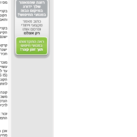
מס זה
בקניי
הקונ
והאם 
בקני
הקיימ
ישנם 
קרקע
ישנה 
חכירה
מוכר
עשויי
עד לא
הקונ
לחתום
קונה
משכנת
הנרכ
לרכיש
זכור:
התמח
אכן ר
מחיי