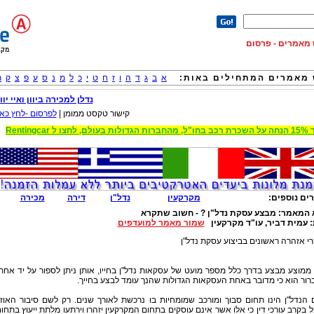
וש מאמרים - פרסום
מאמרים המתחילים באות:
א
ב
ג
ד
ה
ו
ז
ח
ט
י
כ
ל
מ
נ
ס
ע
פ
צ
ק
ר
נדלן למכירה ביוון ואיי יוון
קישור טקסט ממומן |
לפרסום -לחץ כאן
 הגדולות בעולם, לחצו ל Rentingcar
ים נוספים:
מקרקעין
נדל"ן
דירה
מכירה
 המאמר:
מבצע עסקת נדל"ן ? - חשוב שתקרא
:
עמית דביר, עו"ד מקרקעין
שמור מאמר למועדפים
י אזהרה ראשונים בביצוע עסקת נדל"ן
מוצע מבצע בדרך כלל מספר מועט של עסקאות נדל"ן בחייו, אותן ניתן לספור על יד אחת
ברור הוא כי מדובר באחת העסקאות הגדולות שהנך עומד לבצע בחייך.
הנדל"ן הינו תחום סבוך ומורכב שמומחיות בו נרכשת לאורך שנים. רק לשם סיבור האוזן
 בקרב עורכי דין כי אלו אשר אינם עוסקים בתחום המקרקעין יזהרו וירתעו מלתת ייעוץ בתחו