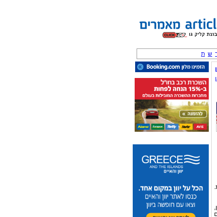
ש
ת
.
,
ם