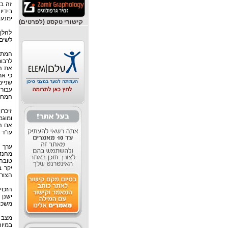
זה בש
בידיו
ימנע
קישורי טקסט (לפרטים)
להלן
לשים 
המתוו
לרבות
את המ
כי את
שניי
עבור 
המחיר
זיכרו
ומוגמ
אם הנ
עו"ד 
ערך ה
מהנדס
טובה 
יקר 
הצורך
הזכוי
ישנן 
משכונ
מצב ה
במיו