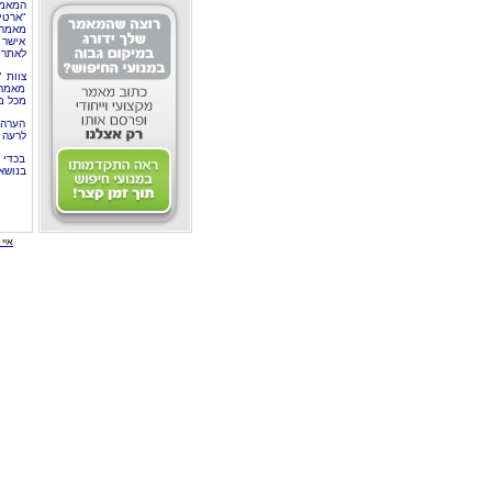
המאמר
"ארטי
מאמרי
אישר 
לאתר 
צוות 
מאמרי
מכל מ
הערה 
לרעה ב
בכדי 
בנושא
איי י