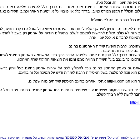
מפאת העניין זה. ובכל זאת,
ם חסרונות. שירותי האחסון בחינם אינם מתחיביים בדרך כלל לזמינות מלאה כמו חברו
ם הכוללות תקנון מפורט כמובן. בדרך כלל אין פיצויי על אי זמינות האתר וכמובן הקידום בגוג
ו בכל דבר חינם, זה לא מושלם!
ה לאינטרנט והרצון להיחשף אליו ולבנות אתר אינטרנט אישי גודל וגודל גם בקרב הנוער, לכ
 הזה לא כולם יכולים להרשות לעצמם לשלם בתשלום חודשי על אחסון רק בשביל להראו
מונות לחברים או לכל עניין אחר.
הזכרנו, לרבות הופעת שירות האחסונים בחינם,
 גם כיצד שירות זה עובד:
שירות בדרך כלל נותן נפח אחסון כלשהו והדבר כרוך בידי המשתמש באחסון החינמי לשטו
רסום, כך בעצם בעל השירות מרוויח ממנו וממן את הוצאות החזקת שרת האחסון.
תם גם בעניין האחסון בחינם נוכל להמליץ לכם על שירות אחסון בחינם בעל וותק ברש
ן הוא זוכה להמלצתי בשל המסירות הרבה לשירות ודגש על תמיכה וכל זה בחינם.
ht אחסון אתרים בחינם המספק שירותים מזה שנתיים.
יד חופשית בתקווה שיפתחו עוד שירותים חינמיים כמו אחסון אתרים בחינם, ויחד נוכל ג
בר לרשת ללא הצורך לשלם.
http-i
אביאל לפסקר
זה נוסף לאתר "ארטיקל" מאמרים ע"י
שאישר שהוא הכותב של מאמר זה ושהקישור בסיו