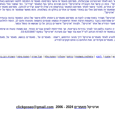
 הוא לאתר האינטרנט שבבעלותו, מפרסם מאמר זה אישר בפרסומו מאמר זה הסכמה לתנאי השימוש באת
קל", וכמו כן אישר את העובדה ש"ארטיקל" אינם מציגים בתוך גוף המאמר "קרדיט", כפי שמצוי אולי באתר
ם אחרים, מלבד קישור לאתר מפרסם המאמר (בהרשמה אין שדה לרישום קרדיט לכותב). מפרסם מאמר ז
שמאמר זה מפורסם אולי גם באתרי מאמרים אחרים בחלקו או בשלמותו, והוא מאשר שמאמר זה נוסף על יד
"ארטיקל".
"ארטיקל" מצהיר בזאת שאינו לוקח או מפרסם מאמרים ביוזמתו וללא אישור של כותב המאמר בהווה ובעתיד
ם שפורסמו בעבר בתקופת הרצת האתר הראשונית ונמצאו פגומים כתוצאה מטעות ותום לב, הוסרו לחלוטי
אגרי המידע של אתר "ארטיקל", ולצוות "ארטיקל" אישורים בכתב על כך שנושא זה טופל ונסגר.
זו כתובה בלשון זכר לצורך בהירות בקריאות, אך מתייחסת לנשים וגברים כאחד, אם מצאת טעות או שימו
מאמר זה למרות הכתוב לעי"ל אנא צור קשר עם מערכת "ארטיקל" בפקס 03-6203887.
להגיע לאתר מאמרים ארטיקל דרך מנועי החיפוש, רישמו : מאמרים על , מאמרים בנושא, מאמר על, מאמ
, מאמרים אקדמיים, ואת התחום בו אתם זקוקים למידע.
וון
|
אתונה
|
ליסבון
|
גרפולוגיה משפטית
|
כרתים
|
איטליה
|
הזמנת מלון
|
חבל זגוריה
|
הזמנת טיסה
|
השכרת רכב בחו
ארטיקל
מאמרים
2024 - 2006
clickgoseo@gmail.com