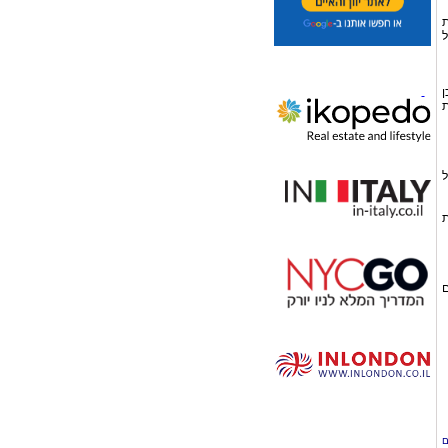
ת
ל
ן
ת
ל
ת
ם
ם