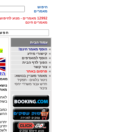
חיפוש
מאמרים
12992 מאמרים - מנוע לחיפ
מאמרים חינם
חפש 
עמוד הבית
»
הוסף מאמר חינם!
עד 15% הנחה על השכרת רכב בחו"ל, מהחברות
»
קישורי מידע
»
הוסף למועדפים
»
הפוך לדף הבית
»
צור קשר
»
פרסום באתר
»
מאמר מעניין בנושא:
מאמר
ניטור בלוגים - תפקיד
חדש עבור משרדי יחסי
נושא
ציבור
מאת
לאחרו
בשוק
כמוב
ההשפע
יתרונ
יתרון
ולשמו