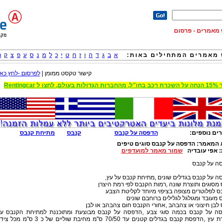
וש מאמרים - פרסום
מאמרים המתחילים באות:
א
ב
ג
ד
ה
ו
ז
ח
ט
י
כ
ל
מ
נ
ס
ע
פ
צ
ק
ר
קישור טקסט ממומן |
לפרסום -לחץ כאן
 הגדולות בעולם, לחצו ל Rentingcar
ים נוספים:
הדפסה על קנבס
קנבס
מתיחת קנבס
 המאמר:
הדפסה על קנבס סוגים טיפים
:
אפי עובדיה
שמור מאמר למועדפים
ה על קנבס
 על קנבס בגדלים שונים ,מתיחת קנבס על עץ,
מסוגים ותוצרת שונה ,רמות הקנבס לפי רמת היצרן
 לפלוטרים מצופה בציפוי מיוחד לקליטת הצבע
 מעובד ומגולגל לגלילים ברוחבם שונים
לבן חיצוני או צהבהב ,אחורי הקנבס חום צהבהב או לבן
ה על קנבס בכמה סוגי צבע ,הדפסה על קנבס מבוצעת ומתוכננת למתיחת הקנבס ע
מסגרת עץ ,הדפסת קנבס בגדלים קטנים עד 70/50 ס"מ מחיבת שוליים של כ 3 ס"מ מכל