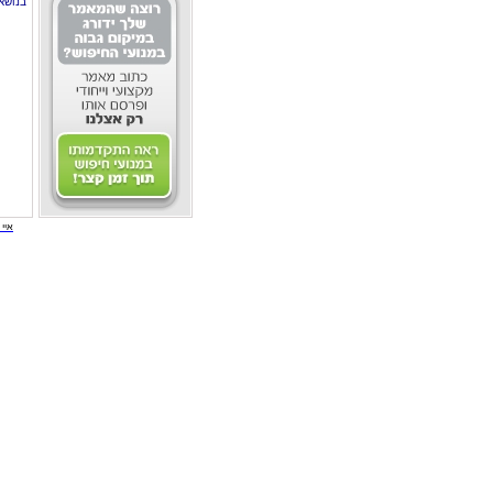
בנושא
איי י