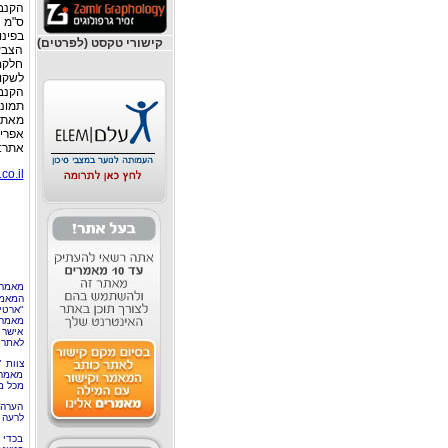
בפינו
קישורי טקסט (לפרטים)
הצבע
חלקם
לשקופ
הקנבס
תמונה
מאת: 
אפרים
אתר:RINT-AD.co.il
co.il
מאמר 
המאמר
"ארטי
מאמרי
אישר 
לאתר 
צוות 
מאמרי
מכל מ
הערה 
לרעה ב
בכדי 