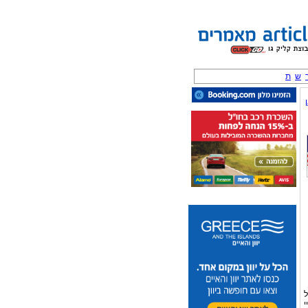
ש
ת
ל
 צידיי