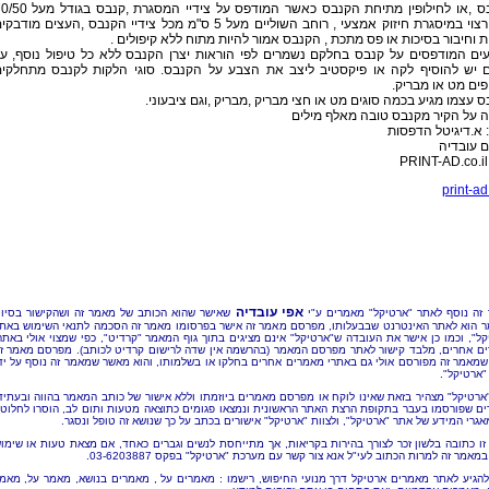
הקנבס ,או לחילופין מתיחת הקנבס כאשר המודפס על צידיי המסגרת ,קנבס
ס"מ רצוי במיסגרת חיזוק אמצעי , רוחב השוליים מעל 5 ס"מ מכל צידיי הקנבס ,העצים מודבק
ת וחיבור בסיכות או פס מתכת , הקנבס אמור להיות מתוח ללא קיפולים .
ים המודפסים על קנבס בחלקם נשמרים לפי הוראות יצרן הקנבס ללא כל טיפול נוסף, ע
 יש להוסיף לקה או פיקסטיב ליצב את הצבע על הקנבס. סוגי הלקות לקנבס מתחלקי
ים מט או מבריק.
 עצמו מגיע בכמה סוגים מט או חצי מבריק ,מבריק ,וגם ציבעוני.
 על הקיר מקנבס טובה מאלף מילים
א.דיגיטל הדפסות
 עובדיה
P
print-ad.
אפי עובדיה
זה נוסף לאתר "ארטיקל" מאמרים ע"י
שאישר שהוא הכותב של מאמר זה ושהקישור בסיו
 הוא לאתר האינטרנט שבבעלותו, מפרסם מאמר זה אישר בפרסומו מאמר זה הסכמה לתנאי השימוש באת
קל", וכמו כן אישר את העובדה ש"ארטיקל" אינם מציגים בתוך גוף המאמר "קרדיט", כפי שמצוי אולי באתר
ם אחרים, מלבד קישור לאתר מפרסם המאמר (בהרשמה אין שדה לרישום קרדיט לכותב). מפרסם מאמר ז
שמאמר זה מפורסם אולי גם באתרי מאמרים אחרים בחלקו או בשלמותו, והוא מאשר שמאמר זה נוסף על יד
"ארטיקל".
"ארטיקל" מצהיר בזאת שאינו לוקח או מפרסם מאמרים ביוזמתו וללא אישור של כותב המאמר בהווה ובעתיד
ם שפורסמו בעבר בתקופת הרצת האתר הראשונית ונמצאו פגומים כתוצאה מטעות ותום לב, הוסרו לחלוטי
אגרי המידע של אתר "ארטיקל", ולצוות "ארטיקל" אישורים בכתב על כך שנושא זה טופל ונסגר.
זו כתובה בלשון זכר לצורך בהירות בקריאות, אך מתייחסת לנשים וגברים כאחד, אם מצאת טעות או שימו
מאמר זה למרות הכתוב לעי"ל אנא צור קשר עם מערכת "ארטיקל" בפקס 03-6203887.
להגיע לאתר מאמרים ארטיקל דרך מנועי החיפוש, רישמו : מאמרים על , מאמרים בנושא, מאמר על, מאמ