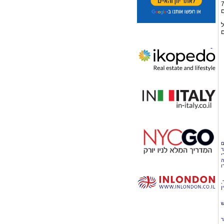
 בגודל מעל 70/50
ים
ל
ם
ם
ר
י
ה
ו
,
ן
ש
ר