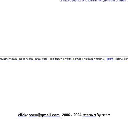
, מאמרים אקדמיים, ואת התחום בו אתם זקוקים למידע.
וון
|
אתונה
|
ליסבון
|
גרפולוגיה משפטית
|
כרתים
|
איטליה
|
הזמנת מלון
|
חבל זגוריה
|
הזמנת טיסה
|
השכרת רכב בחו
ארטיקל
מאמרים
2024 - 2006
clickgoseo@gmail.com