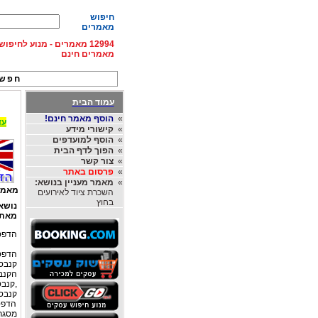
חיפוש
מאמרים
12994 מאמרים - מנוע לחיפ
מאמרים חינם
חפש 
עמוד הבית
»
הוסף מאמר חינם!
עד 15% הנחה על השכרת רכב בחו"ל, מהחברות
»
קישורי מידע
»
הוסף למועדפים
»
הפוך לדף הבית
»
צור קשר
»
פרסום באתר
»
מאמר מעניין בנושא:
מאמר
השכרת ציוד לאירועים
בחוץ
נושא
מאת
הדפס
הדפסה
קנבס 
הקנבס
,קנבס
קנבס 
הדפס