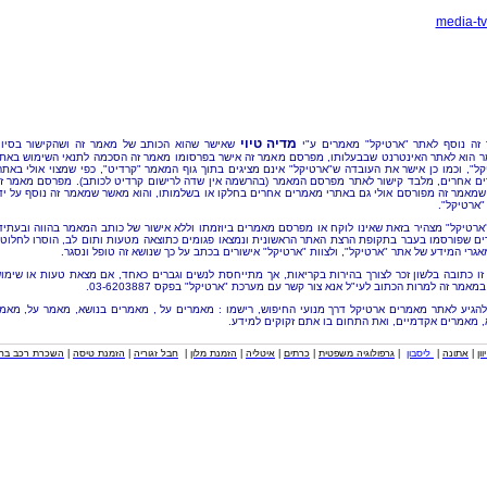
media-tv.
מדיה טיוי
זה נוסף לאתר "ארטיקל" מאמרים ע"י
שאישר שהוא הכותב של מאמר זה ושהקישור בסיו
 הוא לאתר האינטרנט שבבעלותו, מפרסם מאמר זה אישר בפרסומו מאמר זה הסכמה לתנאי השימוש באת
קל", וכמו כן אישר את העובדה ש"ארטיקל" אינם מציגים בתוך גוף המאמר "קרדיט", כפי שמצוי אולי באתר
ם אחרים, מלבד קישור לאתר מפרסם המאמר (בהרשמה אין שדה לרישום קרדיט לכותב). מפרסם מאמר ז
שמאמר זה מפורסם אולי גם באתרי מאמרים אחרים בחלקו או בשלמותו, והוא מאשר שמאמר זה נוסף על יד
"ארטיקל".
"ארטיקל" מצהיר בזאת שאינו לוקח או מפרסם מאמרים ביוזמתו וללא אישור של כותב המאמר בהווה ובעתיד
ם שפורסמו בעבר בתקופת הרצת האתר הראשונית ונמצאו פגומים כתוצאה מטעות ותום לב, הוסרו לחלוטי
אגרי המידע של אתר "ארטיקל", ולצוות "ארטיקל" אישורים בכתב על כך שנושא זה טופל ונסגר.
זו כתובה בלשון זכר לצורך בהירות בקריאות, אך מתייחסת לנשים וגברים כאחד, אם מצאת טעות או שימו
מאמר זה למרות הכתוב לעי"ל אנא צור קשר עם מערכת "ארטיקל" בפקס 03-6203887.
להגיע לאתר מאמרים ארטיקל דרך מנועי החיפוש, רישמו : מאמרים על , מאמרים בנושא, מאמר על, מאמ
, מאמרים אקדמיים, ואת התחום בו אתם זקוקים למידע.
וון
|
אתונה
|
ליסבון
|
גרפולוגיה משפטית
|
כרתים
|
איטליה
|
הזמנת מלון
|
חבל זגוריה
|
הזמנת טיסה
|
השכרת רכב בחו