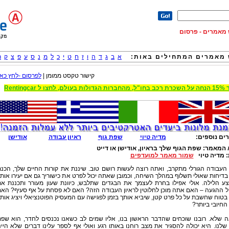
וש מאמרים - פרסום
מאמרים המתחילים באות:
א
ב
ג
ד
ה
ו
ז
ח
ט
י
כ
ל
מ
נ
ס
ע
פ
צ
ק
ר
קישור טקסט ממומן |
לפרסום -לחץ כאן
 הגדולות בעולם, לחצו ל Rentingcar
ים נוספים:
מדיה טיוי
שפת גוף
ראיון עבודה
אודישן
 המאמר:
שפת הגוף שלך בראיון, אודישן או דייט
:
מדיה טיוי
שמור מאמר למועדפים
 העבודה הגורלי מתקרב, ואתה רוצה לעשות רושם טוב. שיננת את קורות החיים שלך, הכנ
דיחות שאולי תשלוף במהלך השיחה, וכמובן שאתה יכול לפרט את כישוריך גם אם יעירו אות
ע הלילה. אולי אפילו בחרת לעצמך את הבגדים שתלבש, כיוונת שעון מעורר ותכננת א
ל ההגעה – האם אתה מוכן לחלוטין לראיון העבודה הזה? האם לא פסחת על אף סעיף? הא
טוח שחשבת על כל פרט קטן, שיביא אותך בזמן לפגישה עם המעסיק הפוטנציאלי ויציג אות
החיובי ביותר?
ה שלא. רובנו שוכחים שהדבר הראשון בנו, אליו שמים לב כשאנו נכנסים לחדר, הוא שפ
שלנו. היא יכולה להסגיר את מצב רוחנו באותו רגע ואולי אף לספר עלינו דברים שלא היינ