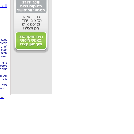
co.il
מאמר 
המאמר
"ארטי
מאמרי
אישר 
לאתר 
צוות 
מאמרי
מכל מ
הערה 
לרעה ב
בכדי 
בנושא
איי י