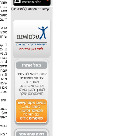
אומרי
כבר ת
קישורי טקסט (לפרטים)
שהם 
מועמד
רושם 
הנה 
מקצוע
שיחה 
1. קשר עין: אל תנעץ מבט בנעליים, אל תבהה בתקרה. הישר מבט לעיני בן שיחתך.
2. עמוד זקוף. הישענות על חפצים משדרת מצוקה כלשהי, שלעיתים כלל אינה קיימת.
3. 
בטחון
4. 
ידיים
גובה 
5. ר
מהנהן
שימו 
אם ה
מטבע.
וזהו!
כמובן
שלך. 
ראשונ
בהצל
* באד