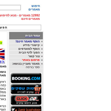
חיפוש
מאמרים
12992 מאמרים - מנוע לחיפ
מאמרים חינם
חפש 
עמוד הבית
»
הוסף מאמר חינם!
עד 15% הנחה על השכרת רכב בחו"ל, מהחברות
»
קישורי מידע
»
הוסף למועדפים
»
הפוך לדף הבית
»
צור קשר
»
פרסום באתר
»
מאמר מעניין בנושא:
מאמר
ספר בורסה
נושא
מאת
ראיון
כמה ב
באמצ
מסלו
אתה ב
באור 
כנרא
הגוף 