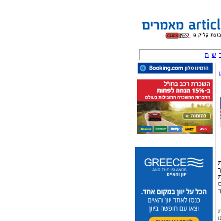
ש
ת
ת
ך
ת
ם
ך
ת
ו