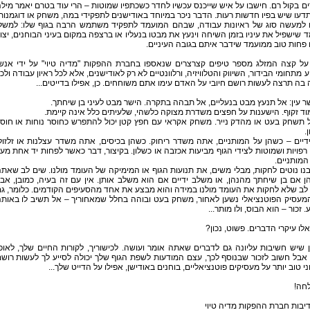
ם בקול רם. חישבו על איש שייכנס עכשיו לחדר כשכתפיו שמוטות – הרי עוד בטרם יאמר מיל
דעו שיש בפיו חדשות רעות. הדבר ניכר במיוחד באודישנים לתפקידי במה, משחק או דוגמנות
למעשה סוג של ראיונות עבודה, שבהם המועמד לתפקיד משתמש הרבה בגוף שלו: למשל
 שישפיל את עיניו בזמן השיחה וינעץ את מבטו בנעליו או ברצפה במקום בעיני הבוחנים, יצו
פחות טוב ממועמד שידבר איתם בגובה העיניים.
על קצה המזלג מספר טיפים קצרצרים שנאספו בחברת ההפקות "מדיה טיוי" על ידי אנש
 מתחומי הבידור, השיווק והטלוויזיה, ורלוונטיים לא רק לאודישנים, אלא לכל ראיון עבודה ולכ
בה תרצה לעשות רושם חיובי על האדם עימו אתם משוחחים. כן, אפילו בדייטים...
אל תשחק בעט או מהדק נייר. משחק אקראי עם חפץ קטן יכול להתפרש כחוסר נוחות או חוס
.
הידיים – כשהן על המותניים, אתה משדר ריחוק. כשהן בכיסים, אתה משדר עצלנות או זלזול
 רפויות ושמוטות לצידי הגוף מביעות אכזבה או כשלון. בקיצור, דבר כאשר לפחות יד אחת מע
המותניים.
ובנו נוטים לחקות, מבלי משים, את תנועות הגוף או המימיקה של העומד מולנו. שים לב שאת
 אם בן שיחתך מהנהן, או משלב ידיים אם הוא משלב אותן. אין עם זה בעיה, כמובן, אב
לב שלא לחקות את העומד מולנו במידה והוא מבצע את אחד מהסעיפים הקודמים. כלומר, ג
מעסיק הפוטנציאלי נשען לאחור, משחק בעט ובוהה בחלל שמאחוריך – אל תשיב לו באות
 זכור – הוא הבוס, ולו מותר...
 אלו עיקרי הדברים. פשוט, נכון?
 שיש חשיבות עליונה גם לדברים שאתה אומר ועושה. לכישוריך, לקורות החיים שלך, לאופ
אבל חשוב לזכור שבנוסף לכך, עצם המודעות לשפת הגוף שלך יכולה לסייע לך לעשות רוש
י טוב יותר על מעסיקים פוטנציאליים, בוחנים באודישן, אפילו על הדייט שלך...
חה!
יבות חברת ההפקות מדיה טיוי