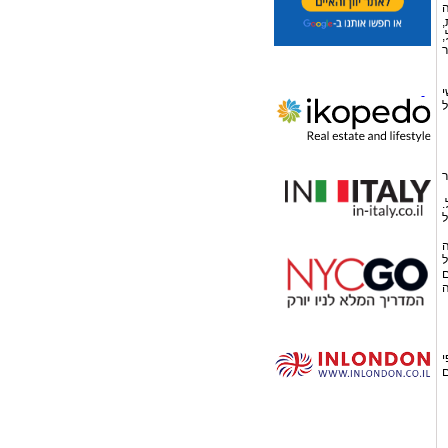
ה
,
,
ר
י
ל
ר
.
ל
ה
ל
ם
ה
י
ם