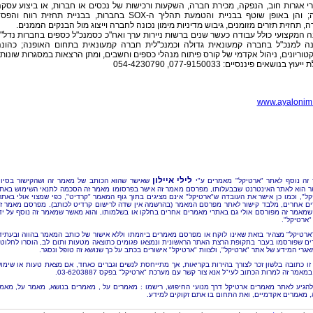
 אגרות חוב, הנפקה, מכירת חברה, השקעות ורכישות של נכסים או חברות, או ביצוע עסק
גדולה; והן באופן שוטף בבניית והטמעת תהליך ה-SOX בחברות, בבניית תחזית רווח והפ
, תחזית תזרים מזומנים, גיבוש מדיניות מימון נכונה לחברה וייצוג מול הבנקים הממנים.
ה המקצועי כולל עבודה כעשר שנים ברשות ניירות ערך ואח"כ כסמנכ"ל כספים בחברות נדל"ן
ה למנכ"ל בחברה קמעונאית גדולה וכמנכ"לית חברה קמעונאית בתחום האופנה; כהונ
טוריונים, ניהול אקדמי של קורס פיתוח מנהלי כספים וחשבים, ומתן הרצאות במסגרות שונות.
וץ בנושאים פיננסיים: 077-9150033, 054-4230790
www.ayalonim.
לילי איילון
זה נוסף לאתר "ארטיקל" מאמרים ע"י
שאישר שהוא הכותב של מאמר זה ושהקישור בסיו
 הוא לאתר האינטרנט שבבעלותו, מפרסם מאמר זה אישר בפרסומו מאמר זה הסכמה לתנאי השימוש באת
קל", וכמו כן אישר את העובדה ש"ארטיקל" אינם מציגים בתוך גוף המאמר "קרדיט", כפי שמצוי אולי באתר
ם אחרים, מלבד קישור לאתר מפרסם המאמר (בהרשמה אין שדה לרישום קרדיט לכותב). מפרסם מאמר ז
שמאמר זה מפורסם אולי גם באתרי מאמרים אחרים בחלקו או בשלמותו, והוא מאשר שמאמר זה נוסף על יד
"ארטיקל".
"ארטיקל" מצהיר בזאת שאינו לוקח או מפרסם מאמרים ביוזמתו וללא אישור של כותב המאמר בהווה ובעתיד
ם שפורסמו בעבר בתקופת הרצת האתר הראשונית ונמצאו פגומים כתוצאה מטעות ותום לב, הוסרו לחלוטי
אגרי המידע של אתר "ארטיקל", ולצוות "ארטיקל" אישורים בכתב על כך שנושא זה טופל ונסגר.
זו כתובה בלשון זכר לצורך בהירות בקריאות, אך מתייחסת לנשים וגברים כאחד, אם מצאת טעות או שימו
מאמר זה למרות הכתוב לעי"ל אנא צור קשר עם מערכת "ארטיקל" בפקס 03-6203887.
להגיע לאתר מאמרים ארטיקל דרך מנועי החיפוש, רישמו : מאמרים על , מאמרים בנושא, מאמר על, מאמ
, מאמרים אקדמיים, ואת התחום בו אתם זקוקים למידע.