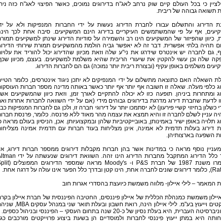
לציין כי בכל העולם קיים שוק נרחב לאג"ח בדירוגים נמוכים, כאשר הפיצוי לאג"ח כזה נית
 תשואה גבוהה של ריבית.
ת הדירוג והתשלום עבורו לחברת הדירוג נעשות על ידי החברות המנפיקות ולא על יד
יעים, אף על פי שהמשתמשים העיקריים בדירוג הינם המשקיעים. סיבה אחת לכך הינ
, כיוון שהפיזור של המשקיעים הינו רב והשמירה על סודיות הדירוג שינתן למשקיעים תמור
ם תהיה בלתי אפשרית. דבר זה לא יאפשר גביה הולמת מהמשקיעים תמורת שירותי הדירוג
, גם לחברה יש אינטרס שידרגו את ני"ע שלה וזאת מכיוון שהדירוג יכול להוריד את עלויו
ה שלה וכן עשוי להקטין את שיעורי הריבית שהיא משלמת למשקיעים. בעצם, מכיוון שכך
עים משלמים באופן עקיף (ובצורת ריבית יותר נמוכה) גם הם לחברות הדירוג.
ת השאלה האם כתוצאה מתשלום על ידי המנפיקים לא יתכן ניגוד אינטרסים, כלומר הטיי
ג כלפי מעלה. שאלה זו חשובה אף יותר אף יותר כאשר באותה מדינה מספר חברות העוסקו
ג ומתחרות ביניהן. תופעה כזו לא יכולה להתקיים לאורך זמן, וזאת כיוון שהמשקיעים אש
חו לדעת שחברת דירוג מדרגת בדירוגים גבוהים מידי (אם על ידי השוואה לחברות אחרות וא
י כשלון בחיזוי קשיי פירעון) לא יסתמכו יותר על דירוגי חברה זו, ולכן גם לחברות המנפיקות כב
יה עניין לשלם לחברה זו והיא תמצא את עצמה מהר מאוד ללא פרנסה. כלומר, פרנסת חברו
ג תלויה באופן ישיר באמינותן, באובייקטיביות שלהן ובמקצועיותן. אכן, הניסיון בעולם מראה כ
ת דירוג בעלות תדמית לא אמינה, אינן מצליחות בעוד חברות עם תדמית אמינה מצליחו
ת השפעה בארצותיהן.
מעניין נוסף מראה כי במדינות אשר בהן חברות מקבלות דירוגים ממספר חברות דירוג, אז
בדרך כלל הדירוג המתקבל מחברות הדירוג הינו זהה. השוואת דירוגים שנעשתה
במאמרו משנת 1987 של חברת P&S ו- Moody's מראה שמספר הדיר
 ובדרך כלל הפער אינו עולה על דרגה אחת.
 המאמר – לילי איילון- מלווה משמשת כיועצת בהסדרי אגרות חוב
איילון משמשת כמנהלת הכללית של איילון פיננסים, החטיבה הפיננסית של חברת איילון בקר
פרוייקטים וייעוץ בע"מ. לילי איילון הינה, רואת חשבון ובעלת תואר שני במנהל עס
יטה העברית, היא בעלת נסיון של כ-20 שנה בתחום העסקי – הפיננסי ובניהול כספים.
תה היא במתן ייעוץ פיננסי לחברות ולמוסדיים הן בשעת ביצוע פרוייקטים מורכבים כגו