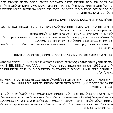
נת לחזות את יכולת החברות לעמוד בתשלומים במועד, חברות הדירוג מבצעות בדיק
קה של החברה וזאת במטרה להגדיר את הגורמים האסטרטגיים הקשורים לחברה ולזהו
ים קריטיים לגבי יצירת תזרימי המזומנים. בדרך כלל הדירוג של חברות הדירוג מתבסס ב
 על הענף בו פועלת החברה.
 האג"ח מסייע למשתמשים במספר תחומים וביניהם:
הדירוג מהווה כלי חשוב בקבלת ההחלטות לגבי רכישת ניירות ערך, ובמיוחד במדינות שבה
ים משקיעים מוסדיים להשתמש בדירוג אג"ח.
ככל שהדירוג גבוה יותר, קל יותר יהיה לחתם למכור את ניירות הערך ועלות ההנפקה למנפי
נמוכה יותר.
וג הינו פשוט ביותר ומכיל לכל היותר 4 סימנים (אותיות, ספרות, מינוס ופלוס).
סולם הדירוג הנפוץ ביותר בעולם נקבע על ידי Fitch Investors Service ב-1992 ונמכר
and Poor's ב-1960. שש הדרגות הגבוהות ביותר בסולם זה הינן  AA, AAA
הדרגה הנמוכה ביותר היא D. לעיתים משתמשים גם בדרגות ביניים ע"י סימני הפלוס והמינוס
A+, A-.
סולם דירוג נוסף, הינו סולם הדירוג של חברות Moody's, השונה במקצת בצורה ובסדר האותיות ו
מתבסס גם על הספרות 1,2,3 במקום סימני הפלוס והמינוס. לדוגמא, 
M.
 לדירוג הבסיסי הנ"ל ישנן צורות חלוקה נוספות, שלהן משמעות רבה. למשל, ישנה חלוקה בי
ני"ע בדרגת "השקעה" (Investment Grade) לבין ני"ע בעלי אופי ספקולטיבי. ברוב הארצות אג
בדירוג BBB ומעלה נכללים ב"דרגת השקעה". המשמעות של חלוקה זו היא רבה, כיוון שהמשקיעי
יים בד"כ מגבילים את עצמם לאג"ח ב"דרגת השקעה" בלבד ויש ארצות שבהן קיימות הגבלו
 ואחרות מטעם הרשויות.