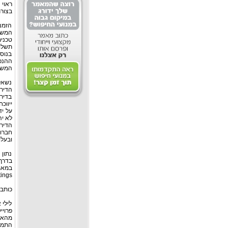
ראוי 
בצורת
הזמנ
המשק
טכנית
תשלו
בנוסף
ההנפק
המשקי
נשאל
הדירו
בדירו
ייווכ
על יד
לא יה
הדירו
חברו
ובעלו
נתון 
Ratings), כלומר דירוגים שונים לחברה אחת, הינו קטן
כותבת
לילי 
מהאוניברס
התמחו