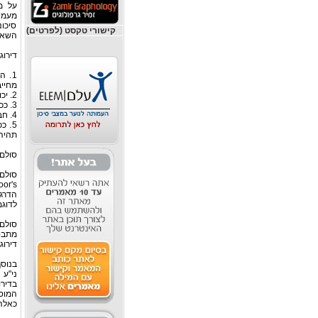
על מ
מעמי
סיכונ
קישורי טקסט (לפרטים)
השאר
דירוג
1. 
מחייב
2. יכולת השוואה מקצועית ואובייקטיבית של אג"ח מסוימות לעומת אחרות.
3. ככל שהאג"ח דורג גבוה יותר, כן הוא נזיל יותר – מהווה כלי למשקיעים המעוניינים בתיקים נזילים.
4. חברות עם דירוג גבוה נהנות מתשלומי ריבית נמוכים יותר למשקיעים.
5. 
תהיה 
סולם הדיר
לדוגמא , A
דירוג Baa ב-oody's
בנוסף
המוסד
כאלה