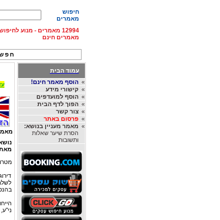
חיפוש
מאמרים
12994 מאמרים - מנוע לחיפ
מאמרים חינם
חפש 
עמוד הבית
»
הוסף מאמר חינם!
עד 15% הנחה על השכרת רכב בחו"ל, מהחברות
»
קישורי מידע
»
הוסף למועדפים
»
הפוך לדף הבית
»
צור קשר
»
פרסום באתר
»
מאמר מעניין בנושא:
מאמר
הסרת שיער שאלות
ותשובות
נושא
מאת
מטרות
דירוג
לשלם 
בהנפק
הייחו
ני"ע,