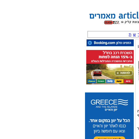
ש
ת
ה
י
ר