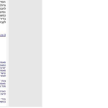
הסדרי
לחברה
נסיונ
כמשנ
בדירק
לקבלת ייע
co.il
מאמר 
המאמר
"ארטי
מאמרי
אישר 
לאתר 
צוות 
מאמרי
מכל מ
הערה 
לרעה ב
בכדי 
בנושא