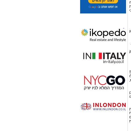
ה
ת
י
ן
ק
 ל-Standard
B, BB, BBB, A, ואילו
,
כן
דירוג BBB+ של P&S הינו
ן
"ח
ם
ת