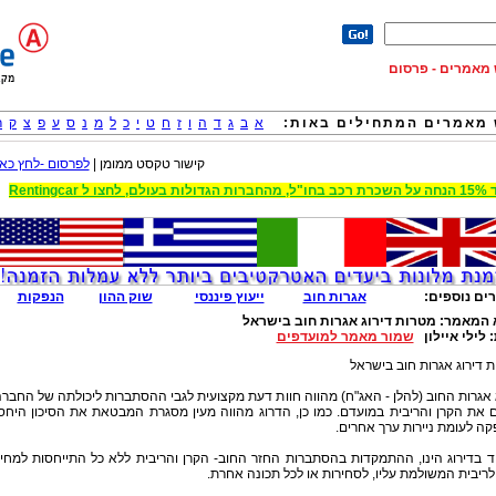
וש מאמרים - פרסום
מאמרים המתחילים באות:
א
ב
ג
ד
ה
ו
ז
ח
ט
י
כ
ל
מ
נ
ס
ע
פ
צ
ק
ר
קישור טקסט ממומן |
לפרסום -לחץ כאן
 הגדולות בעולם, לחצו ל Rentingcar
ים נוספים:
אגרות חוב
ייעוץ פיננסי
שוק ההון
הנפקות
 המאמר:
מטרות דירוג אגרות חוב בישראל
:
לילי איילון
שמור מאמר למועדפים
 דירוג אגרות חוב בישראל
 אגרות החוב (להלן - האג"ח) מהווה חוות דעת מקצועית לגבי ההסתברות ליכולתה של החבר
את הקרן והריבית במועדם. כמו כן, הדרוג מהווה מעין מסגרת המבטאת את הסיכון היחס
ה לעומת ניירות ערך אחרים.
ד בדירוג הינו, ההתמקדות בהסתברות החזר החוב- הקרן והריבית ללא כל התייחסות למחי
 לריבית המשולמת עליו, לסחירות או לכל תכונה אחרת.