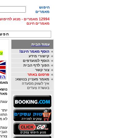
חיפוש
מאמרים
12994 מאמרים - מנוע לחיפ
מאמרים חינם
חפש 
עמוד הבית
»
הוסף מאמר חינם!
עד 15% הנחה על השכרת רכב בחו"ל, מהחברות
»
קישורי מידע
»
הוסף למועדפים
»
הפוך לדף הבית
»
צור קשר
»
פרסום באתר
»
מאמר מעניין בנושא:
מאמר
איך לשווק מסעדה
בעשרה צעדים
נושא
מאת
עוגת 
יותר 
התזונ
לא מצ
עוגת 
הגבי
צורות