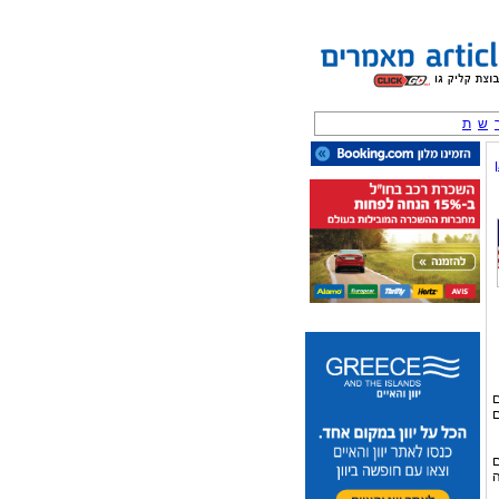
ש
ת
ם
ם
ם
ה