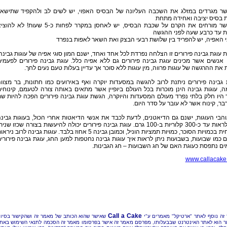
שר מגרדים במזלג את השכבה העליונה של הבסיס האפוי, יש לשים לב ולהקפיד שתישא
 בסיס יציבה ואחידה מתחת
• כאשר מורחים את הקרם על שכבת הבסיס, יש לאחסן במקרר לפחות כ-5 שעות! לא ל
ת עד כרבע שעה לפני ההגשה
י האפיה, יש להפריד בין שלושת רבעי הבצק ואת השאר לאפות בנפרד
 עוגת גבינה פירורים זו הצלחה נפרדת לכל אחד ואחד, ישנם המון סוגי אפיה של עוגות גבינה
אנשים אשר מכינים עוגת גבינה פירורים גם ללא אפיה כלל. עוגת גבינה פירורים לפעמי
 את ההרגשה של עוגות פרווה, מין עוגות ללא סוכר אך עדיין בעלות טעם נעים לחך.
 גבינה פירורים ניתנת לרוב להגשה במסעדות יוקרה ואף באירועים כמו חתונות, בר מצוו
ה, עוגות גבינה הינן מוכרות בכל העולם ביופיין אשר מתאים באותה צורה לטעמם, קינוחי
היו חלק בלתי נפרד מעולם המסעדות והיוקרה, הגשת עוגת גבינה פירורים הפכה להיות ש
בר, קינוח אשר לא עובר על סדר היום.
והבי העוגות, ישנם גם הדיאטנים, לדעת לכבד את אנשי הדיאטות אחרי הכול, בעוגות גבינ
ניתן לראות עד כ-300 קלוריות ב-100 גרם. עוגת גבינה פירורים יכולה להיעשות בצורה שכזו שנית
להפחית בכמויות הסוכר, כמויות תמציות הוניל, וכמובן גבינה 5 אחוז בלבד. עוגות גבינה לרוב ניר
 כמו שבועות, בשבועות ניתן לראות איך עוגות גבינה נחטפות למען החג, עוגת גבינה פירורי
ם נתפסת כעוגת האם של חג השבועות – חג הגבינות.
www.callacake.
Call a Cake
זה נוסף לאתר "ארטיקל" מאמרים ע"י
שאישר שהוא הכותב של מאמר זה ושהקישור בסיו
 הוא לאתר האינטרנט שבבעלותו, מפרסם מאמר זה אישר בפרסומו מאמר זה הסכמה לתנאי השימוש באת