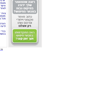
"ארטי
מאמרי
אישר 
לאתר 
צוות 
מאמרי
מכל מ
הערה 
לרעה ב
בכדי 
בנושא
איי י