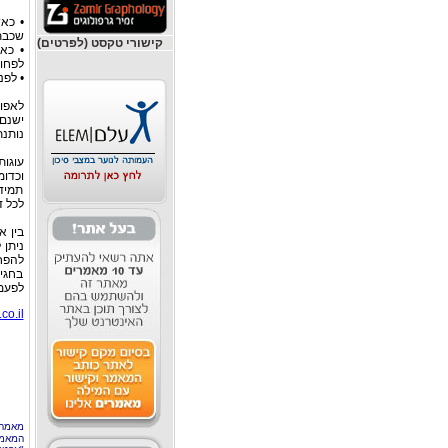
• כא
שכבת
קישורי טקסט (לפרטים)
לפחו
• לפנ
לאפות
ישנם 
נותנת
עוגות
וכדומ
תמיד 
לכל ד
בין א
בחגים
לפעמי
co.il
מאמר 
המאמר