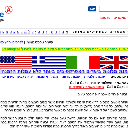
וש מאמרים - פרסום
מאמרים המתחילים באות:
א
ב
ג
ד
ה
ו
ז
ח
ט
י
כ
ל
מ
נ
ס
ע
פ
צ
ק
ר
קישור טקסט ממומן |
לפרסום -לחץ כאן
 הגדולות בעולם, לחצו ל Rentingcar
ים נוספים:
עוגות חלביות
עוגות פרווה
משלוחי עוגות
עוגת גבינה פירורים
 המאמר:
משלוחי עוגות , Call a Cake
:
Call a Cake
שמור מאמר למועדפים
גבינה פירורים – כמה יפה ככה טעים
ויותר אנשים נכנסים לדיאטות שונות ולמרכזי הרזיה אשר בונים לעצמם צורות חדשות בעול
ה שלהם, כל אחד מהם (לרוב) מוותר על זכות המתוקים ועל זכות הטעם, העניין הוא שרוב
ליחים לשמור על דיאטה או על תזונה נכונה כי כאשר מדובר בעוגות, כולנו חושבים אחרת.
גבינה פירורים היא אם כל העוגות, לדעת טעם נפלא של עוגות חלביות ובין הקשר לעול
נות, טעם אשר משאיר מתמיד את הטעם לעוד. עוגות גבינה פירורים ניתנת להכנה בכמ
, ישנם כמה פריטים חשובים מאוד בדרך ההכנה, כמה נקודות חשובות שיש להתייחס: