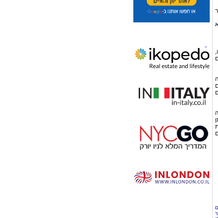
ר
הוציא
,
ם
ה
ם
ם
ה
ן
אות
ם
ם
ר