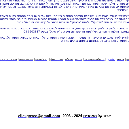
קל", וכמו כן אישר את העובדה ש"ארטיקל" אינם מציגים בתוך גוף המאמר "קרדיט", כפי שמצוי אולי באתר
ם אחרים, מלבד קישור לאתר מפרסם המאמר (בהרשמה אין שדה לרישום קרדיט לכותב). מפרסם מאמר ז
שמאמר זה מפורסם אולי גם באתרי מאמרים אחרים בחלקו או בשלמותו, והוא מאשר שמאמר זה נוסף על יד
"ארטיקל".
"ארטיקל" מצהיר בזאת שאינו לוקח או מפרסם מאמרים ביוזמתו וללא אישור של כותב המאמר בהווה ובעתיד
ם שפורסמו בעבר בתקופת הרצת האתר הראשונית ונמצאו פגומים כתוצאה מטעות ותום לב, הוסרו לחלוטי
אגרי המידע של אתר "ארטיקל", ולצוות "ארטיקל" אישורים בכתב על כך שנושא זה טופל ונסגר.
זו כתובה בלשון זכר לצורך בהירות בקריאות, אך מתייחסת לנשים וגברים כאחד, אם מצאת טעות או שימו
מאמר זה למרות הכתוב לעי"ל אנא צור קשר עם מערכת "ארטיקל" בפקס 03-6203887.
להגיע לאתר מאמרים ארטיקל דרך מנועי החיפוש, רישמו : מאמרים על , מאמרים בנושא, מאמר על, מאמ
, מאמרים אקדמיים, ואת התחום בו אתם זקוקים למידע.
וון
|
אתונה
|
ליסבון
|
גרפולוגיה משפטית
|
כרתים
|
איטליה
|
הזמנת מלון
|
חבל זגוריה
|
הזמנת טיסה
|
השכרת רכב בחו
ארטיקל
מאמרים
2024 - 2006
clickgoseo@gmail.com