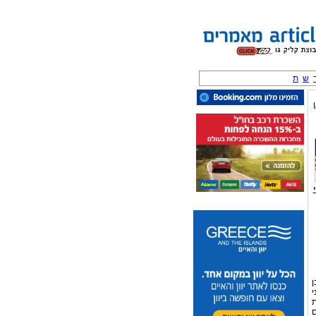
ש
ת
ן
י
ת
ם