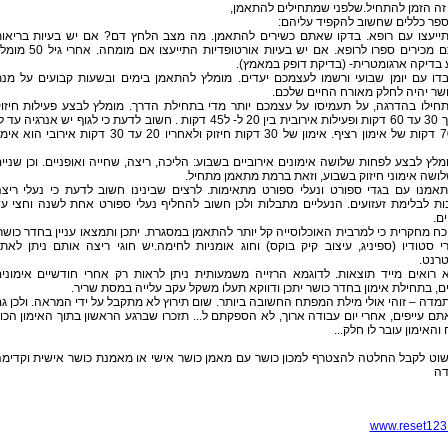
זה הזמן להתחיל.שלפני שמתחילים להתאמן,
ספר כללים שחשוב להקפיד עליהם:
התייעצו עם רופא. בדקו שאתם כשירים להתאמן. מה מצב הלחץ דם? אם יש בעיות בריאו
שאתם מכירים ספרו לרופא. אם יש בעיות אורטופדיות התייעצו אם מומחה. אחר
בדיקה ארגומטרית- (בדיקת דופק במאמץ).
עבדו עם יומן שבועי ורשמו לעצמכם יעדים. מומלץ להתאמן בימים ובשעות קבועים על מנ
שר יהיה לחלק מאורח החיים שלכם.
התחילו בהדרגה, על תעמיסו על עצמכם יותר מדי בתחילת הדרך. מומלץ לבצע פעילות חיזו
במשך 30 עד 60 דקות ופעילות אירובית בין 20 ל- ל45 דקות . חשוב לדעת כי לגוף יש אנרגיה עד 
70-90 דקות של אימון רציף. אימון של 30 דקות חיזוק ולאחריו 20 עד 30 דקות אירובי הוא א
ומלץ לבצע לפחות שלושה אימונים אירוביים בשבוע: הליכה, ריצה, שחייה ואופניים. וכן שניי
ושה אימוני חיזוק בשבוע, וזאת ברמת מתאמן מתחיל.
התאמנו עם בגדי ספורט ונעלי ספורט מתאימות. לרצים שבינינו חשוב לדעת כי נעלי ריצ
ת לבלימת זעזועים. הנעליים מתבלות ולכן חשוב להחליף נעלי ספורט אחת לשנה וחצי ע
ם.
וכח מחקרית כי למרבית האוכלוסייה קל יותר להתאמן במסגרת. יתכן ותמצאו עניין בחדר כושר
י סטודיו (ספיניג, עיצוב קיק בוקס) וחוג אומניות לחימה.יש חוגי ריצה אותם ניתן לאת
טרנט.
לא רואים מייד תוצאות. לדוגמא הרזייה משמעותית ניתן לראות רק אחרי חודשיים אימוני
ם, בתחילת אימון בחדר כושר יתכן ודווקא תעלו משקל עקב עלייה במסת שריר.
תמדה – זוהי אולי מילת המפתח החשובה ביותר. שום תירוץ לא מתקבל על ידי המראה. ולכן ג
ם עייפים, אחרי יום עבודה ארוך, לא הספקתם ל... תזכרו שברגע הראשון בתוך האימון הכו
והאימון עובר לו חלק...
שוט לקבל החלטה להצטרף למכון כושר עם מאמן כושר אישי או מאמנת כושר אישית וקדימ
דה
www.reset123.