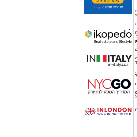
ת
י גיל 50 מומלץ
ת
ק
ל-
ימון
ם
ה
ד
,
ר
ם
ם
ל
ה