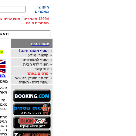
חיפוש
מאמרים
12994 מאמרים - מנוע לחיפ
מאמרים חינם
חפש 
עמוד הבית
»
הוסף מאמר חינם!
עד 15% הנחה על השכרת רכב בחו"ל, מהחברות
»
קישורי מידע
»
הוסף למועדפים
»
הפוך לדף הבית
»
צור קשר
»
פרסום באתר
»
מאמר מעניין בנושא:
מאמר
שיפוץ דירה - תאורה
נושא
מאת
יונתן 
מאמן 
eset
מתחיל
הגיע
השנתי
חודש 
בריא