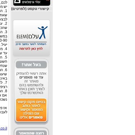
לכם, 
יש מ
קישורי טקסט (לפרטים)
1. 
לבצע 
2. 
שהכו
3. 
יעיל.
4. מ
עד של
5. 
חשובו
שנתיי
6. ה
שיעור
באינ
7. 
רציפי
8. ה
אם את
נשכח 
אז פ
לעבו
co.il