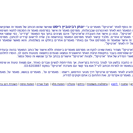
יונתן רבינוביץ ריסט
זה נוסף לאתר "ארטיקל" מאמרים ע"י
שאישר שהוא הכותב של מאמר זה ושהקישו
 המאמר הוא לאתר האינטרנט שבבעלותו, מפרסם מאמר זה אישר בפרסומו מאמר זה הסכמה לתנאי השימו
"ארטיקל", וכמו כן אישר את העובדה ש"ארטיקל" אינם מציגים בתוך גוף המאמר "קרדיט", כפי שמצוי אול
 מאמרים אחרים, מלבד קישור לאתר מפרסם המאמר (בהרשמה אין שדה לרישום קרדיט לכותב). מפרס
זה אישר שמאמר זה מפורסם אולי גם באתרי מאמרים אחרים בחלקו או בשלמותו, והוא מאשר שמאמר ז
ל ידו לאתר "ארטיקל".
"ארטיקל" מצהיר בזאת שאינו לוקח או מפרסם מאמרים ביוזמתו וללא אישור של כותב המאמר בהווה ובעתיד
ם שפורסמו בעבר בתקופת הרצת האתר הראשונית ונמצאו פגומים כתוצאה מטעות ותום לב, הוסרו לחלוטי
אגרי המידע של אתר "ארטיקל", ולצוות "ארטיקל" אישורים בכתב על כך שנושא זה טופל ונסגר.
זו כתובה בלשון זכר לצורך בהירות בקריאות, אך מתייחסת לנשים וגברים כאחד, אם מצאת טעות או שימו
מאמר זה למרות הכתוב לעי"ל אנא צור קשר עם מערכת "ארטיקל" בפקס 03-6203887.
להגיע לאתר מאמרים ארטיקל דרך מנועי החיפוש, רישמו : מאמרים על , מאמרים בנושא, מאמר על, מאמ
, מאמרים אקדמיים, ואת התחום בו אתם זקוקים למידע.
וון
|
אתונה
|
ליסבון
|
גרפולוגיה משפטית
|
כרתים
|
איטליה
|
הזמנת מלון
|
חבל זגוריה
|
הזמנת טיסה
|
השכרת רכב בחו