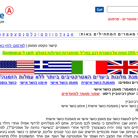
וש מאמרים - פרסום
מאמרים המתחילים באות:
א
ב
ג
ד
ה
ו
ז
ח
ט
י
כ
ל
מ
נ
ס
ע
פ
צ
ק
ר
קישור טקסט ממומן |
לפרסום -לחץ כאן
 הגדולות בעולם, לחצו ל Rentingcar
ים נוספים:
מאמנת כושר אישית
מאמן כושר אישי
אימון כושר אישי
כושר גופני
 המאמר:
מאמן כושר אישי
:
יונתן רבינוביץ ריסט
שמור מאמר למועדפים
רבינוביץ
כושר אישי | מאמנת כושר אישית | אימון כושר אישי
R
ים לעשות כושר עם מאמן כושר אישי או מאמנת כושר אישית
 הרגע שבו החלטתם כי נמאס לכם מהכרס, אתם לא מצליחים לרדוף אפילו אחרי הילד ב
ים וחצי (מה יהיה כשנצטרך לרדוף אחרי האופניים "בשיעורי נהיגה על אופניים"?), לפנ
קניתם שני זוגות מכנסיים חדשים וגם הם כבר קטנים עליכם, קראתם כי כושר מונע בעיו
ות, מעלה את המצב רוח ושומר על אסטטיקה של הגוף. אם אחד המשפטים הללו מתאי