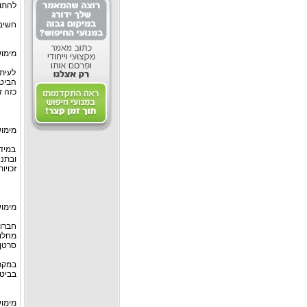
לחתום
חשיבו
מימוש
לעיתי
הביט
כזה ז
מימוש
במידה
ובתנא
זכויו
מימוש
חברות
מחלו
סרטן,
במקרה
בביטו
מימוש