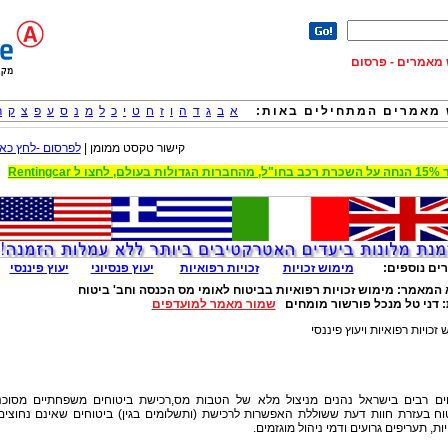
וש מאמרים - פרסום
מאמרים המתחילים באות:
א
ב
ג
ד
ה
ו
ז
ח
ט
י
כ
ל
מ
נ
ס
ע
פ
צ
ק
ר
קישור טקסט ממומן |
לפרסום -לחץ כאן
 הגדולות בעולם, לחצו ל Rentingcar
ים נוספים:
מימוש זכויות
זכויות רפואיות
יעוץ פנסיוני
יעוץ פיננסי
 המאמר:
מימוש זכויות רפואיות בביטוח לאומי מס הכנסה וחב' ביטוח
:
דני טל מנכל פורשור מומחים
שמור מאמר למועדפים
 זכויות רפואיות ויעוץ פיננסי
ים רבים בישראל נהנים מניצול מלא של הטבות מס,רכישת ביטוחים משפחתיים מסוכנ
וח בעזרת חוות דעת ששוללת האפשרות לרכישת (ותשלומים בגין) ביטוחים שאינם נחוצים
יות, תעריפים גרועים ודמי ניהול מוגזמים.