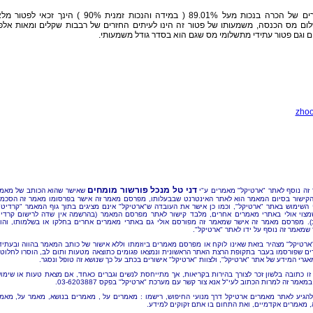
במקרים של הכרה בנכות מעל 89.01% ( במידה והנכות זמנית 90% ) הינך זכאי לפטור
ום מס הכנסה, משמעותו של פטור זה הינו לעיתים החזרים של רבבות שקלים ומאות אלפ
 וגם פטור עתידי מתשלומי מס שגם הוא בסדר גודל משמעותי.
zhoo
דני טל מנכל פורשור מומחים
זה נוסף לאתר "ארטיקל" מאמרים ע"י
שאישר שהוא הכותב של מאמ
הקישור בסיום המאמר הוא לאתר האינטרנט שבבעלותו, מפרסם מאמר זה אישר בפרסומו מאמר זה הסכמ
 השימוש באתר "ארטיקל", וכמו כן אישר את העובדה ש"ארטיקל" אינם מציגים בתוך גוף המאמר "קרדיט"
מצוי אולי באתרי מאמרים אחרים, מלבד קישור לאתר מפרסם המאמר (בהרשמה אין שדה לרישום קרדי
). מפרסם מאמר זה אישר שמאמר זה מפורסם אולי גם באתרי מאמרים אחרים בחלקו או בשלמותו, והו
שמאמר זה נוסף על ידו לאתר "ארטיקל".
"ארטיקל" מצהיר בזאת שאינו לוקח או מפרסם מאמרים ביוזמתו וללא אישור של כותב המאמר בהווה ובעתיד
ם שפורסמו בעבר בתקופת הרצת האתר הראשונית ונמצאו פגומים כתוצאה מטעות ותום לב, הוסרו לחלוטי
אגרי המידע של אתר "ארטיקל", ולצוות "ארטיקל" אישורים בכתב על כך שנושא זה טופל ונסגר.
זו כתובה בלשון זכר לצורך בהירות בקריאות, אך מתייחסת לנשים וגברים כאחד, אם מצאת טעות או שימו
מאמר זה למרות הכתוב לעי"ל אנא צור קשר עם מערכת "ארטיקל" בפקס 03-6203887.
להגיע לאתר מאמרים ארטיקל דרך מנועי החיפוש, רישמו : מאמרים על , מאמרים בנושא, מאמר על, מאמ
, מאמרים אקדמיים, ואת התחום בו אתם זקוקים למידע.