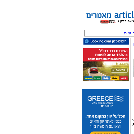
ש
ת
י
,