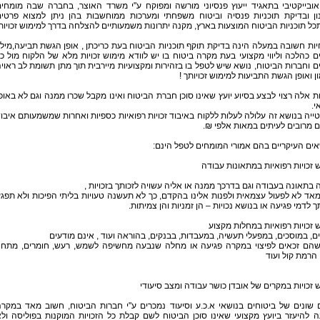
אובייקטיבי בתאגיד ייעוץ פנסיוני מורשה ומפוקח ע"י משרד האוצר, בחברה שבה מומחי
ון ובדיקת תוכניות פנסיה וביטוח משפחתי ומערכות ממוחשבות בהן ניתן למצוא פרטי
כל תוכניות הביטוח המוצעות בארץ, מקנה יתרונות משמעותיים להצלחה בדרך למימוש זכויות
ות חשובה במעלה הינה בדיקת תוקף תוכניות הביטוח בעת כריכתן , אופן הגשת תביעה,מילו
 כהלכה וליווי מקצועי בעת מקרה ביטוח בו יש לוודא מימוש זכויות מלא של הלקוח מול כ
ם וחברות הביטוח, נושא שיש לטפל בו בזהירות ומקצועיות מיירבית תוך מתן תשומת לב ראוי
ן ואופן הגשת התביעות למימוש זכויותך !
ת אלה רצוי לבצע בסיוע יועץ שאינו סוכן חברת הביטוח ואינו מקבל שכרו ממנה וגם לא באופ
י.
ייה בנושא זה עלולה לעלות ללקוח באיבוד זכויות רפואיות כספיות ואחרות שמשמעותם איבו
 מרובים לעיתים במאות אלפי ₪.
ים העיקריים בהם אמורי המומחים לטפל הינם:
 זכויות רפואיות במתאונות עבודה
 בתאונה בעבודה וגם בדרכך ממנה או אליה עשויה לזכותך בזכויות ,
מאד לא לפעול עצמאית ולפנות אלינו בהקדם, כך לא תעשנה טעויות בליתי הפיכות ולא תפג
ך לדמי פגיעה או בנושא נכויות – הן זמניות והן צמיתות.
 זכויות רפואיות במחלות מקצוע
ם, במוסכים, במפעלי תעשיה, במעבדות, בבנקים, בהוראה ועוד , אינם מודעים
שהם זכאים לפיצוי במקרה פגיעה או מחלה שנבעה מחשיפה לשמש, רעש, חומרים, מתח 
הרמת קול ועוד
 זכויות במקרים של אובדן כושר עבודה ומצב סיעודי
 שונים של ביטוחים בנושאי א.כ.ע וסיעוד נמכרים ע"י חברות הביטוח, חשוב מאד במקר
 להיעזר ביועץ מקצועי שאינו סוכן הביטוח לשם קבלת כל הזכויות המוקנות בפוליסה ול