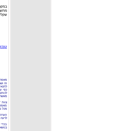
מתשל
שקלים
t.biz
מאמר 
זה וש
לתנאי
כפי ש
לכותב
מאשר 
צוות 
מאמרי
מכל מ
הערה 
לרעה ב
בכדי 
בנושא