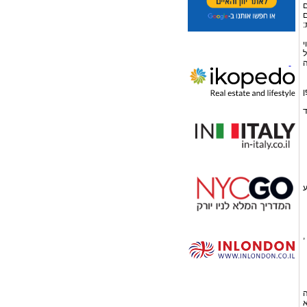
ם
ם
:
י
ל
ה
ן
ד
ע
,
ה
א