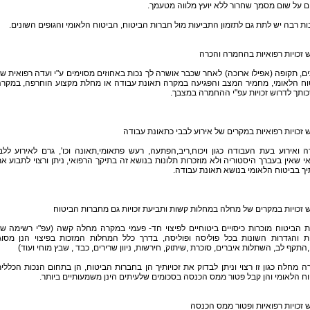
 על שום מסמך שחרור ללא יועץ מלווה מטעמך.
ת רבה יש לתת גם לתזמון התביעות מול חברות הביטוח, הביטוח הלאומי והגופים השונים.
 זכויות רפואיות בהחמרה והכרה
ם, תקופה (אפילו ארוכה) לאחר שכבר אושרה לך נכות באחוזים מסוימים ע"י ועדה רפואית ש
וח הלאומי, מחמיר המצב והפגיעה במקרה תאונת עבודה או מחלת מקצוע הוחרפה, במקר
כותך לדרוש זכויות עפ"י ההחמרה במצבך.
 זכויות רפואיות במקרים של אירוע לבבי כתאונת עבודה
 ואירוע בעת העבודה כגון ויכוח,ריב,הפתעה, רעש פתאומי,תאונה וכו', גרם לאירוע ללב
י שאין בעברך היסטוריה ולא מוזכרות תלונות בנושא זה בתיקך הרפואי, ניתן ורצוי לתבוע א
תיך בביטוח הלאומי בנושא תאונת עבודה.
 זכויות במקרים של מחלה במחלות קשות ותביעת זכויות גם מחברות הביטוח
 הביטוח מוכרות כיסויים ביטוחיים לפיצוי חד- פעמי במקרה מחלה קשה (עפ"י רשימה ש
ת והגדרות השונות בכל פוליסה ופוליסה, בדרך כלל המחלות המזכות בפיצוי הנן מסוג
התקף לב, השתלות איברים, סוכרת ,שיתוק, חירשות, ניוון שרירים, כבד , שבץ מוחי ועוד)
 מחלה כגון זו רצוי וניתן לבדוק את זכויותיך הן בחברות הביטוח, הן בתחום הנכות הכללי
ח הלאומי והן קבל פטור ממס הכנסה בסכומים שלעיתים הינן משמעותיים ביותר.
 זכויות רפואיות ופטור ממס הכנסה