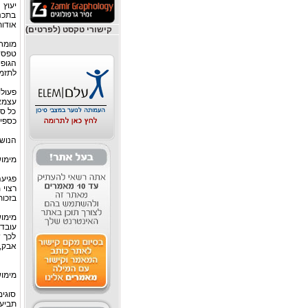
יעוץ 
בתכנ
אודות
קישורי טקסט (לפרטים)
מומחי
טפסים
הגופי
לתזמו
פעולו
עצמא
כל סט
כספים
הנושא
מימוש
פגיעה
רצוי 
בזכות
מימוש
עובדי
לכך 
אבק, 
מימוש
סוגים
תביעה