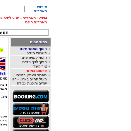
חיפוש
מאמרים
12994 מאמרים - מנוע לחיפ
מאמרים חינם
חפש 
עמוד הבית
»
הוסף מאמר חינם!
עד 15% הנחה על השכרת רכב בחו"ל, מהחברות
»
קישורי מידע
»
הוסף למועדפים
»
הפוך לדף הבית
»
צור קשר
»
פרסום באתר
»
מאמר מעניין בנושא:
מאמר
מעגל החיים בארגון - חזון
יעדים ותוכנית עבודה
נושא
מאת
מימוש
אזרח
הביט
כפילו