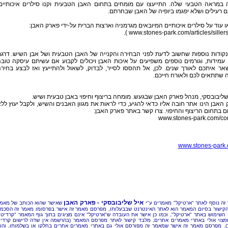
 במראה הטבעי שלה. התייעצו עם מומחים בתחום האבן הטבעית וקנו סילרים איכותיים
 רעילים ושלא יפגמו ביופיה של האבן שבחרתם.
ו עוד על סילרים איכותיים המיובאים מגרמניה וארצות הברית על-ידי פארק האבן:
www.stones-park.com/articles/sillers.h
נקודות נוספות שחשוב לדעת לפני הבחירה והקנייה של האבן הטבעית ושל אבן השיש. דרג
 עמידות, וגורמים נוספים משפיעים על איכות האבן ויכולים לקבוע אם עשיתם עיסקה טוב
ר איתכם לאורך שנים. לכן, אל תהססו לסייר, לבדוק, לשאול ולהתייעץ ואז לבצע בחיר
 שתתאים לכם ולאורח חייכם.
שליבובסקי, מנהל פארק האבן שבגעש. מומחה בריצוף וחיפוי באבן טבעית ושיש.
האבן הינו אתר חובה אליו כדאי להגיע, כדי לראות את מגוון האבנים והשיש, ולקבל יעוץ לל
 בתחום הריצוף והחיפוי. צרו קשר באתר פארק האבן:
www.stones-park.com/con
איל שליבובסקי - פארק האבן
זה נוסף לאתר "ארטיקל" מאמרים ע"י
שאישר שהוא הכותב של מאמ
הקישור בסיום המאמר הוא לאתר האינטרנט שבבעלותו, מפרסם מאמר זה אישר בפרסומו מאמר זה הסכמ
 השימוש באתר "ארטיקל", וכמו כן אישר את העובדה ש"ארטיקל" אינם מציגים בתוך גוף המאמר "קרדיט"
מצוי אולי באתרי מאמרים אחרים, מלבד קישור לאתר מפרסם המאמר (בהרשמה אין שדה לרישום קרדי
). מפרסם מאמר זה אישר שמאמר זה מפורסם אולי גם באתרי מאמרים אחרים בחלקו או בשלמותו, והו