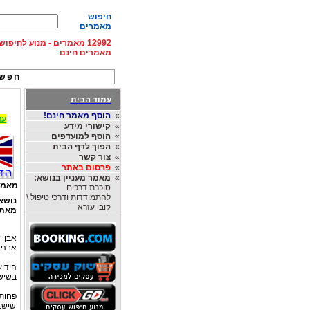
חיפוש
מאמרים
12992 מאמרים - מנוע לחיפ
מאמרים חינם
חפש 
עמוד הבית
»
הוסף מאמר חינם!
עד 15% הנחה על השכרת רכב בחו"ל, מהחברות
»
קישורי מידע
»
הוסף למועדפים
»
הפוך לדף הבית
»
צור קשר
»
פרסום באתר
»
מאמר מעניין בנושא:
מאמר
סוכרת דרכים
להתמודדות ודרכי טיפול \
נושא
קובי עזרא
מאת
אבן ש
אבני 
הידוע
בשיש 
פחות 
שיש.