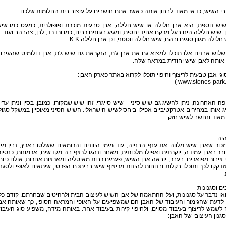
י השיש, כדאי מאוד לבחון אותה כאשר אתם חושבים על עיצוב בית החלומות שלכם.
יש נוספת, היא אבן חלילה או שיש חלילה, אבן טבעית מוכרת ופופולרית, כמעט כמו שי
. שיש חלילה הינו בעל מרקם אחיד יחסית, ומגיע בגוונים רבים, כמו ורדרד, לבן, צהבהב ועוד.
חלילה מגוון סוגים ובהם, שיש חלילה ווסטני, וכן אבן חלילה K.K.
לוש אבנים אלו תוכלו למצוא גם את אבן ג'ת, הנקראת גם שיש ג'ת, אבן דולומיט שהעיבו
אותה לאבן שיש יחודית במראה שלה.
וגי אבן טבעית לריצוף וחיפוי תוכלו לקרוא באתר פארק האבן:
www.stones-park.
ה האחרונה, ניתן להשיג גם שיש סיני – שיש סייגרי. זהו שיש שמקורו, כמובן, בסין וניתן עדיי
 אותו במחירים אטרקטיביים אפילו ביחס לשיש הישראלי. השיש הסיני מאופיין במשקל סגול
מאוד ונחשב לשיש חזק.
יה
כור שאבן שיש מלווה את ענף הבנייה, עוד מימי היוונים והרומאים ששלטו בארץ, נבין מי
ר באבן עמידה, יוקרתית ואפילו מלכותית, מאחר ונהגו לרצף בה מקדשים, ארמונות, כנסיו
 ציבור מפוארים. בעבר, יובאה אבן השיש, פעמים רבות מאיטליה ומארצות אחרות, אולם כיום
דקקו לכך ותוכלו בקלות ובנוחות להינות מריצוף שיש בביתכם הפרטי, שיתאים לאופי ולסגנו
ים וסגנונות
או נדבר על סגנונות, ועל ההתאמה של אבן השיש לעיצוב הבית ולרהיטים שבחרתם. קודם כל
 לדעת שהגימור והעיבוד של האבן הם שמשפיעים על האופי והמראה הסופי, כך שאותה אב
 לשמש לריצוף בעיבוד מסוים, ולחיפוי קירות בעיבוד אחר. באותה מידה, משפיע סוג העיבו
גנון העיצובי של האבן: