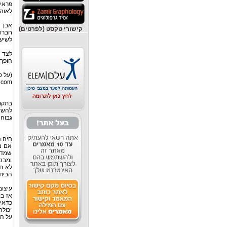
פראי.
לאוהב
אבן ש
קישורי טקסט (לפרטים)
חברון
לשיש 
לצד ש
הופך 
(על ס
com )
בתקופ
להשיג
גבוה 
היה ה
אם נז
שמדוב
ומבני
לא תז
הבית.
עיצוב
אז בו
כדאי
יכולה
על הס