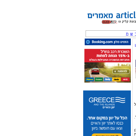
ש
ת
ל
.
ן
ת