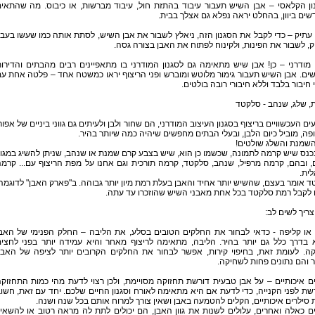
ון הקלאסי – אבן השיש תעבור עיבוד בהתזת חול, עיבוד מברשות, או כיבוס. מה שהתאי
ים ביוון, בהחלט יראה נפלא גם אצלך בבית.
 עתיק – כדי לקבל את הסגנון הזה, ניאלץ לשבור את אבן השיש, לסתת אותה כמו שעשו בעב
, לשבור את הפינות, ולקינוח לפתוח את האבן בצורה גסה.
 מודרני – כן! אבן שיש מתאימה גם לסגנון המודרני בו מתאפיינים רבים מהבתים והדירו
ם. אבן השיש תעבור גימור מלוטש ומוברש ופני הריצוף יראו כמשטח אחד – פלטה אחת ע
 חיבור בלבד וללא חיבורי רובה בולטים.
, שלג, שנהב - סלקטד
ם העכשוויים בריצוף בסגנון העיצוב המודרני, הם שחור ולבן ולעיתים גם גווני ביניים של אפור
פה, מוביל כיום הלבן, ובעלי הבתים מחפשים שיהיה כמה שיותר בהיר.
 השמנת והשלג שולטים!
כנס שיש קרמה לתמונה, שכשמו כן הוא, שיש בצבע קרם שמנת או שנהב, שניתן להשיג במגוו
, ובהם, קרמה מרפיל, שנהב, סלקטד, קרמה תורכית וגם אחנו על מפת הריצוף עם... קרמ
ית.
 אומר בעצם, שהשיש יותר אחיד והאבן בעלת רמת מיון יותר גבוהה. ב"פארק האבן" לדוגמה
 לקבל רמת סלקטד בכל אחת מאבני השיש שהוזכרו עד עתה.
ריך לשים לב:
 או קליפה - כדאי לבחור את החלקים הטובים בסלע, את הליבה – החלק הפנימי של האב
 בדרך כלל גם יותר בהיר. הליבה, מתאימה לריצוף מאחר והיא עמידה יותר בפני לחצי
קה. לעומת זאת, בחיפוי קירות, אפשר לבחור את החלקים הקרובים יותר לציפה של האבן
והם נתונים פחות לשחיקה.
ם איכותיים – על אבן טבעית דורשת תחזוקה מסויימת, ולכן רצוי לדעת מהי כמות התחזוק
ת לפני הקנייה, כדי לדעת אם היא מתאימה לאורח וסגנון החיים שלכם. יחד עם זאת, חשו
 סילרים איכותיים, הקלים להטמעה באבן ושאין צורך למרוח אותם בכל שנה ושנה.
ם כאלה ואחרים, עלולים לשנות את גוון האבן, הם יכולים לתת לה מראה רטוב או להשאי