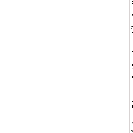
ם
ר
ת
ם
.
ן
ה
,
ן
ם
,
ה
ב
ר