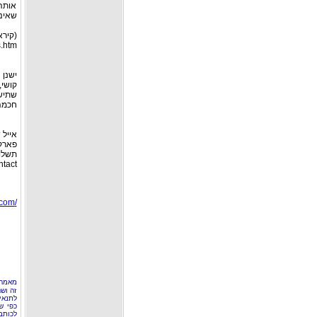
אותה
שאינם
(קירא
tm ).
ישנן 
קושי,
שתישא
חכמה
אייל 
פארק 
תשלום
tact
/www.stones-park.com
מאמר 
זה וש
לתנאי
כפי ש
לכותב