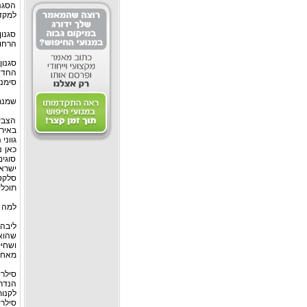
הסגנ
למקדש
סגנון
הרחוק
סגנון
החדשי
סימני
שמנת
הצבעי
באירו
גווני
כאן נ
סוגים
ישראל
סלקטד
תוכלו
למה צ
ליבה
שהוא
ושחי
מאחר 
סילרי
הנדרש
לקנות
סילרי