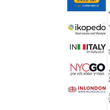
ש
ד
ן
י
ד
ת
,
ן
,
ן
ד