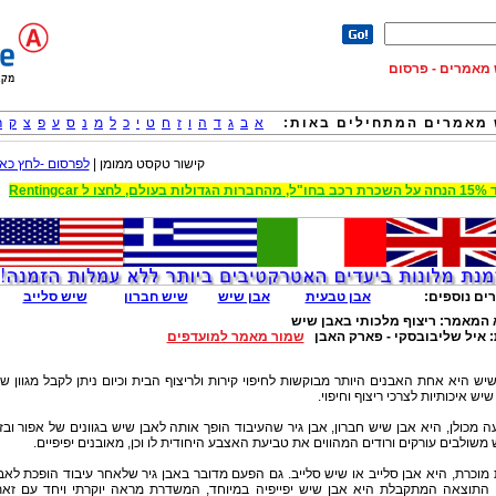
וש מאמרים - פרסום
מאמרים המתחילים באות:
א
ב
ג
ד
ה
ו
ז
ח
ט
י
כ
ל
מ
נ
ס
ע
פ
צ
ק
ר
קישור טקסט ממומן |
לפרסום -לחץ כאן
 הגדולות בעולם, לחצו ל Rentingcar
ים נוספים:
אבן טבעית
אבן שיש
שיש חברון
שיש סלייב
 המאמר:
ריצוף מלכותי באבן שיש
:
איל שליבובסקי - פארק האבן
שמור מאמר למועדפים
יש היא אחת האבנים היותר מבוקשות לחיפוי קירות ולריצוף הבית וכיום ניתן לקבל מגוון ש
שיש איכותיות לצרכי ריצוף וחיפוי.
ה מכולן, היא אבן שיש חברון, אבן גיר שהעיבוד הופך אותה לאבן שיש בגוונים של אפור ובז'
משולבים עורקים ורודים המהווים את טביעת האצבע היחודית לו וכן, מאובנים יפיפיים.
מוכרת, היא אבן סלייב או שיש סלייב. גם הפעם מדובר באבן גיר שלאחר עיבוד הופכת לאב
 התוצאה המתקבלת היא אבן שיש יפייפיה במיוחד, המשדרת מראה יוקרתי ויחד עם זא