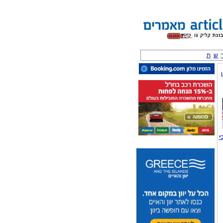
ש
ת
י