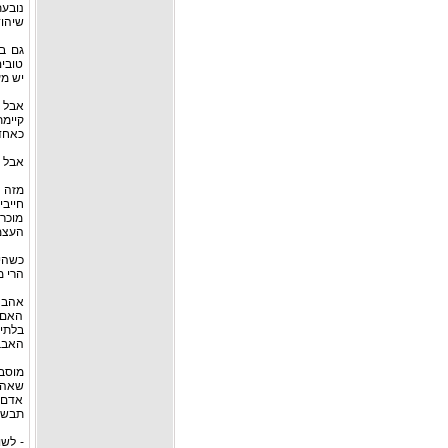
נובעת
שיהוד
גם ב
טובים
יש מע
אבל 
קיימ
כאחד
אבל מ
מזה ש
חייב
מוכר
העצמ
כשהיה
הרי מ
אהבה
האם 
בלתי 
האבבה
מוסבר
שאהב
אדם 
תבשיל
- לשו