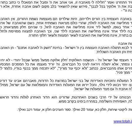
ד התחרט ואמר "חלילה לי מאהבה זו, אני אוהב את ה' וסובל את המאכל! כי כתוב בתור
בת את ה' אלוקיך בכל לבבך", פירוש שאין להשאיר בלב מקום לשום אהבה אחרת, אלא ר
 ה'" -
באהבה העצמית בין הורים וילדיהם, היות שילדים הם מעצמות נשמת ההורים, אין האהב
 מחלישה את האהבה לזולת, שהרי כולם מציאות נשמתית אחת, כשם שהאהבה של אד
 אחד בגופו, למשל ליד אינה מחלישה את האהבה לרגל, כי שניהם חלק ממציאותו; כ
ה לילד אחד אינה מחלישה את האהבה לילד שני, וכך האהבה למצווה מסויימת ולחל
ים בתורה, אינה מחלישה את האהבה לשאר המצוות ולשאר חלקי התורה.
ות אהבה
 לבוא תתגלה האהבה העצומה בין ה' וישראל - בחינת "חשק ה' לאהבה אתכם" - הן האהב
ית והן האהבה השכלית:
 העצמי של ישראל וה' - הנשמה האלוקית 'חלק אלוקה ממעל ממש' שבכל יהודי - לא יהי
ונסתר, אלא יתגלה וייראה לעיני כל הנבראים, וה' יוריד מעצמו את כל המסכים המכסי
רים אותו מהנבראים, ככתוב "ולא יכנף עוד מוריך", "לא יתכסה ממך בכנף בגדיו, כלומר ל
 ממך פניו".
 המעלות והזכויות האדירות של בני ישראל במרוצת כל הדורות, מאברהם אבינו עד דורינו
ו יחד ויבואו לידי גילוי, והכל ייראו את המעלות האדירות והמופלאות של עם ישראל, ממיל
ה אהבת ה' גם מצד המעלות של ישראל.
הבטחנו על ידי הרבי בשנים האחרונות, שדורינו הוא הדור האחרון לגלות והדור הראשו
ה, האמיתית והשלימה, במהרה בימינו בקרוב ממש.
וטי שיחות, חלק כא, עמוד 20 ואילך. ספר הערכים חלק א, עמוד רכב ואילך.
www.totah.