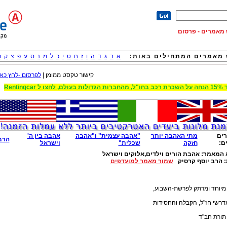
וש מאמרים - פרסום
מאמרים המתחילים באות:
א
ב
ג
ד
ה
ו
ז
ח
ט
י
כ
ל
מ
נ
ס
ע
פ
צ
ק
ר
קישור טקסט ממומן |
לפרסום -לחץ כאן
 הגדולות בעולם, לחצו ל Rentingcar
ים
מתי האהבה יותר
"אהבה עצמית" ו"אהבה
אהבה בין ה'
הרב
ם:
חזקה
שכלית"
וישראל
 המאמר:
אהבת הורים וילדים,אלוקים וישראל
:
הרב יוסף קרסיק
שמור מאמר למועדפים
מיוחד ומרתק לפרשת-השבוע,
דרשי חז"ל, הקבלה והחסידות
תורת חב"ד