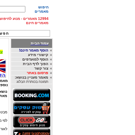
חיפוש
מאמרים
12994 מאמרים - מנוע לחיפ
מאמרים חינם
חפש 
עמוד הבית
»
הוסף מאמר חינם!
עד 15% הנחה על השכרת רכב בחו"ל, מהחברות
»
קישורי מידע
»
הוסף למועדפים
»
הפוך לדף הבית
»
צור קשר
»
פרסום באתר
»
מאמר מעניין בנושא:
מאמר
תמונה בכותרת הבלוג
נוספי
נושא
מאת
מבט 
לפי מ
לאור 