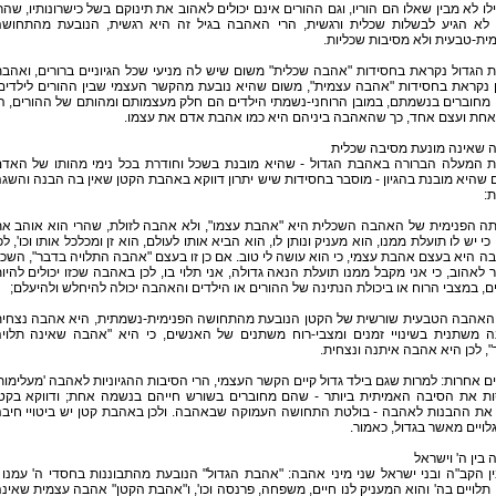
ו לא מבין שאלו הם הוריו, וגם ההורים אינם יכולים לאהוב את תינוקם בשל כישרונותיו, שהר
ן לא הגיע לבשלות שכלית ורגשית, הרי האהבה בגיל זה היא רגשית, הנובעת מהתחוש
ית-טבעית ולא מסיבות שכליות.
הגדול נקראת בחסידות "אהבה שכלית" משום שיש לה מניעי שכל הגיוניים ברורים, ואהב
 נקראת בחסידות "אהבה עצמית", משום שהיא נובעת מהקשר העצמי שבין ההורים לילדים
מחוברים בנשמתם, במובן הרוחני-נשמתי הילדים הם חלק מעצמותם ומהותם של ההורים, ה
אחת ועצם אחד, כך שהאהבה ביניהם היא כמו אהבת אדם את עצמו.
 שאינה מונעת מסיבה שכלית
ת המעלה הברורה באהבת הגדול - שהיא מובנת בשכל וחודרת בכל נימי מהותו של האד
שהיא מובנת בהגיון - מוסבר בחסידות שיש יתרון דווקא באהבת הקטן שאין בה הבנה והשג
:
תה הפנימית של האהבה השכלית היא "אהבת עצמו", ולא אהבה לזולת, שהרי הוא אוהב א
כי יש לו תועלת ממנו, הוא מעניק ונותן לו, הוא הביא אותו לעולם, הוא זן ומכלכל אותו וכו', לכ
 היא בעצם אהבת עצמי, כי הוא עושה לי טוב. אם כן זו בעצם "אהבה התלויה בדבר", השכ
לאהוב, כי אני מקבל ממנו תועלת הנאה גדולה, אני תלוי בו, לכן באהבה שכזו יכולים להיו
ים, במצבי הרוח או ביכולת הנתינה של ההורים או הילדים והאהבה יכולה להיחלש ולהיעלם;
האהבה הטבעית שורשית של הקטן הנובעת מהתחושה הפנימית-נשמתית, היא אהבה נצחי
ה משתנית בשינויי זמנים ומצבי-רוח משתנים של האנשים, כי היא "אהבה שאינה תלוי
, לכן היא אהבה איתנה ונצחית.
ם אחרות: למרות שגם בילד גדול קיים הקשר העצמי, הרי הסיבות ההגיוניות לאהבה 'מעלימות
ות את הסיבה האמיתית ביותר - שהם מחוברים בשורש חייהם בנשמה אחת; ודווקא בקט
 את ההבנות לאהבה - בולטת התחושה העמוקה שבאהבה. ולכן באהבת קטן יש ביטויי חיב
גלויים מאשר בגדול, כאמור.
בין ה' וישראל
ן הקב"ה ובני ישראל שני מיני אהבה: "אהבת הגדול" הנובעת מהתבוננות בחסדי ה' עמנו 
תלויים בה' והוא המעניק לנו חיים, משפחה, פרנסה וכו', ו"אהבת הקטן" אהבה עצמית שאינ