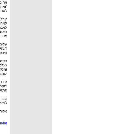
אך מי
"ואה
לאהבת
אבל 
לאחד
לאבר
האהב
מסוי
שלימ
לעתיד
העצמ
הקשר
נעלם 
ומסתי
יסתיר
גם כל
יתקבצ
תתגל
וכבר 
לגאול
מקורות: ליק
in/he