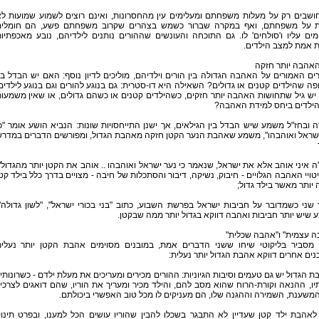
ושבים רק על מעלות משפחתם ומעלימים עין מהחסרונות, ואינם רוצים לשמוע שמועות ל
ת על משפחתם, ואף במקרה שברור כשמש בצהרים שקרוב משפחתם פשע, הם חומלים
ים עליו ו'סולחים' לו. גם התוכחה והעונשים שההורים נותנים לילדיהם, נובע מאכפתיו
ת אמת למצב הילדים.
האהבה יותר חזקה
ם האמורים על האהבה הגדולה בין הורים וילדיהם, מוליכים לדיון נוסף: האם יש הבדל בי
ה שהילדים קטנים או גדולים? השאילה היא דו-סטרית: גם בנוגע להורים וגם בנוגע לילדים
ש גיל שתחושות האהבה יותר חזקים, כשהילדים קטנים או כשהם גדולים, או שאין משמעו
 הילדים ביחס למידת האהבה?
 ובחז"ל משמע שיש הבדל בין הגילאים, אך ישנן התייחסויות שונות: הנביא הושע אומר "כ
ישראל ואוהבהו", משמע שאהבת הנער הקטן חזקה מאהבת הגדול, ומפורשים הדברים במדר
 איני אוהב אלא את ישראל, שנאמר כי נער ישראל ואוהבהו .. אוהב את הקטן יותר מהגדול"
טויי האהבה הגלויים - חיבוק, נשיקה, דיבור והסתכלות של חיבה - מצויים בדרך כלל בילד קט
יותר מאשר בילד גדול;
שני כשמדובר על חביבות ישראל בפרשת השבוע, כתוב "בני בכורי ישראל", "לשון גדולה"
שיש יותר חביבות ואהבה דווקא בגדול יותר ממה שבקטן.
ה עצמית" ו"אהבה שכלית"
 מסביר בליקוטי שיחו ששני הדברים אמת, במובנים מסוימים אהבת הקטן יותר נעלי
נים אחרים דווקא אהבת הגדול יותר נעלית:
 הגדול יש גם טעמים וסיבות הגיוניות: ההורים מכירים ומעריכים את מעלת ילדם - כשרונותיו
יו, ההנאה וקורת-הרוח שהוא מסב להם, והילד מכיר ומעריך את הוריו, שהם דואגים לצרכיו
משענת, השמירה וההגנה שלו, הם מעניקים לו מכל טוב האפשרי ביכולתם.
לאהבת ילד קטן שעדיין לא התבגר בשכלו להבין שהוריו עושים הכל למענו, ובפרט תינו