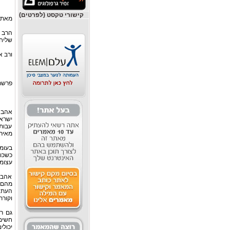
קישורי טקסט (לפרטים)
מאת
הרב י
שליח
ורב א
פרשת 
אהבה 
ישראל
עבותו
מאירי
בעומ
כשכו
עצומי
אהבת
מהם א
העת 
וקורת
גם רי
חשים 
יכולי