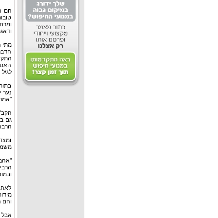
הם ח
טובו
ומרחמ
ודאג
מתי 
הדברי
התקופ
האם י
לגיל
בתורה
נער 
"אמר
הקב"ה
גם בי
הרבה 
ומצד 
משמע 
"אהב
הרבי
ובמוב
לאהבת
מידות
והם ה
אבל 