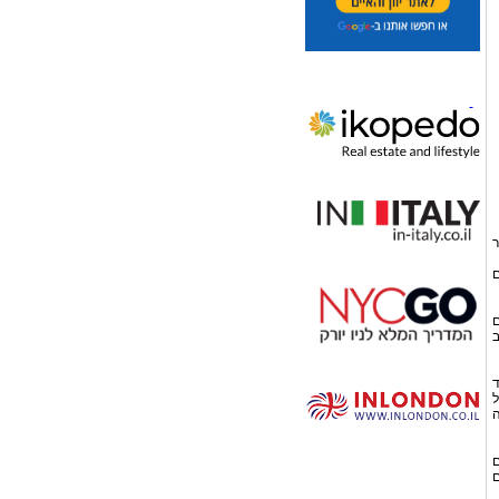
ר
ם
ם
ב
ד
ל
ה
ם
ם