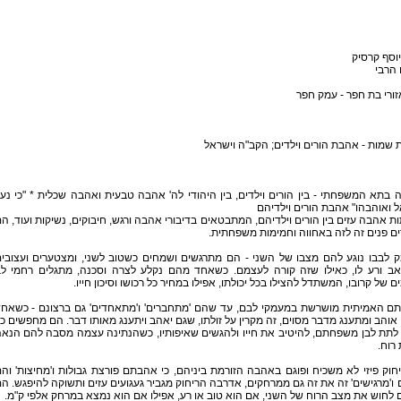
וסף קרסיק
 הרבי
זורי בת חפר - עמק חפר
שמות - אהבת הורים וילדים; הקב"ה וישראל
בתא המשפחתי - בין הורים וילדים, בין היהודי לה' אהבה טבעית ואהבה שכלית * "כי נע
 ואוהבהו" אהבת הורים וילדיהם
ת אהבה עזים בין הורים וילדיהם, המתבטאים בדיבורי אהבה ורגש, חיבוקים, נשיקות ועוד, ה
ם פנים זה לזה באחווה וחמימות משפחתית.
ק לבבו נוגע להם מצבו של השני - הם מתרגשים ושמחים כשטוב לשני, ומצטערים ועצובי
אב ורע לו, כאילו שזה קורה לעצמם. כשאחד מהם נקלע לצרה וסכנה, מתגלים רחמי ל
ם של קרובו, המשתדל להצילו בכל יכולתו, אפילו במחיר כל רכושו וסיכון חייו.
ם האמיתית מושרשת במעמקי לבם, עד שהם 'מתחברים' ו'מתאחדים' גם ברצונם - כשאח
והב ומתענג מדבר מסוים, זה מקרין על זולתו, שגם יאהב ויתענג מאותו דבר. הם מחפשים כ
לתת לבן משפחתם, להיטיב את חייו ולהגשים שאיפותיו, כשהנתינה עצמה מסבה להם הנא
 רוח.
חוק פיזי לא משכיח ופוגם באהבה הזורמת ביניהם, כי אהבתם פורצת גבולות ו'מחיצות' וה
ו'מרגישים' זה את זה גם ממרחקים, אדרבה הריחוק מגביר געגועים עזים ותשוקה להיפגש. ה
ם לחוש את מצב הרוח של השני, אם הוא טוב או רע, אפילו אם הוא נמצא במרחק אלפי ק"מ.