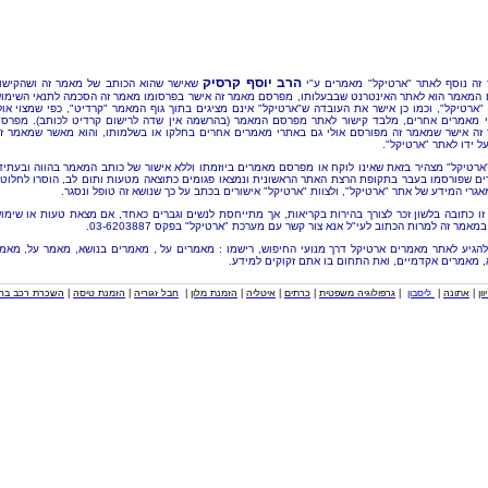
הרב יוסף קרסיק
זה נוסף לאתר "ארטיקל" מאמרים ע"י
שאישר שהוא הכותב של מאמר זה ושהקישו
 המאמר הוא לאתר האינטרנט שבבעלותו, מפרסם מאמר זה אישר בפרסומו מאמר זה הסכמה לתנאי השימו
"ארטיקל", וכמו כן אישר את העובדה ש"ארטיקל" אינם מציגים בתוך גוף המאמר "קרדיט", כפי שמצוי אול
 מאמרים אחרים, מלבד קישור לאתר מפרסם המאמר (בהרשמה אין שדה לרישום קרדיט לכותב). מפרס
זה אישר שמאמר זה מפורסם אולי גם באתרי מאמרים אחרים בחלקו או בשלמותו, והוא מאשר שמאמר ז
ל ידו לאתר "ארטיקל".
"ארטיקל" מצהיר בזאת שאינו לוקח או מפרסם מאמרים ביוזמתו וללא אישור של כותב המאמר בהווה ובעתיד
ם שפורסמו בעבר בתקופת הרצת האתר הראשונית ונמצאו פגומים כתוצאה מטעות ותום לב, הוסרו לחלוטי
אגרי המידע של אתר "ארטיקל", ולצוות "ארטיקל" אישורים בכתב על כך שנושא זה טופל ונסגר.
זו כתובה בלשון זכר לצורך בהירות בקריאות, אך מתייחסת לנשים וגברים כאחד, אם מצאת טעות או שימו
מאמר זה למרות הכתוב לעי"ל אנא צור קשר עם מערכת "ארטיקל" בפקס 03-6203887.
להגיע לאתר מאמרים ארטיקל דרך מנועי החיפוש, רישמו : מאמרים על , מאמרים בנושא, מאמר על, מאמ
, מאמרים אקדמיים, ואת התחום בו אתם זקוקים למידע.
וון
|
אתונה
|
ליסבון
|
גרפולוגיה משפטית
|
כרתים
|
איטליה
|
הזמנת מלון
|
חבל זגוריה
|
הזמנת טיסה
|
השכרת רכב בחו