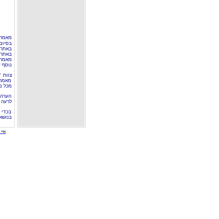
מאמר 
בסיום
באתר 
באתרי
מאמר 
נוסף ע
צוות 
מאמרי
מכל מ
הערה 
לרעה ב
בכדי 
בנושא
איי י