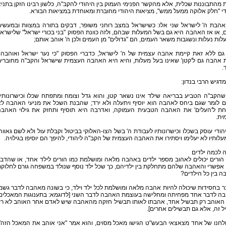
 מהתבוננות שכלית, אלא מהקשר הפנימי העמוק בין היהודי להקב"ה, כלשון רבינו הזקן בתני
י "חלק אלוקה ממעל ממש", מציאות היהודי מחוברת ומאוחדת במציאות הבורא.
אהבת ה' לישראל שני אלו: כשישראל במצב רוחני משופר, דבקים בתורה במצוות ובמעשי
, או אז האהבה היא גם בשל המעלות שבהם, ולזה כוונת הפסוק "בני בכורי ישראל" שלישרא
לות נעלות ונשגבות משאר העמים, הם "גדולים" מן העמים ולכן ה' אוהב אותם;
גם ללא זאת קיימת אהבה עצמית של ה' לישראל, כדברי הפסוק "כי נער ישראל ואוהבהו
ת אהבה גם ל'קטן' שאינו בעל מעלות, והיא היא האהבה העצמית שישראל והקב"ה מחוברי
.
דגיש הרבי בנדון:
הקב"ה הטביע בבריאה שילד אינו נשאר קטן, והוא גדל וצומח ומתפתח שכלו וכישרונותיו
ים לומר שגם ביחס לאהבה הוא יוסיף ויתעלה ולא ירד; שהבנת השכל את מניעי האהבה ל
חת ל'העלים' את האהבה הטבעית העמוקה, ואדרבה היא תוסיף ותחזק את גילוי האהב
ית.
ודי עוסק בשכלו וכישרונותיו לעבודת ה' בשל הצו-האלוקי בביטול וקבלת עול ולא לשם גאווה
עלותיו לא יעלימו ויסתירו את האהבה העצמית של הקב"ה ליהודי, להיפך הם יוסיפו בגילויה.
 לכמה ילדים
הורים יכולים לאהוב מספר ילדים באהבה מלאה ומושלמת כמו הורים לילד אחד, או שהדב
אפשרי והאהבה שלהם מתחלקת בין ילדיהם, כך שכל ילד נוסף שנולד במשפחה גורם לחלוק
 בין כל הילדים?
 בחסידות שיכולה להיות אהבה מלאה ומושלמת לכל ילד וילד, כי בשונה מאהבה לדבר גשמ
ה לדבר אחד מפחיתה ומחלישה בעוצמת האהבה לדבר השני [לדוגמא: בתענוגות המאכלים
האוהב רק תבשיל אחד, אהבתו לאותו תבשיל חזקה מהאהבה שיש לאדם אחר האוהב לא ר
 זה, אלא גם תבשילים אחרים].
לחנו של אחד מצאצאי הבעש"ט הגישו מאכל מסוים, והוא אמר "אני אוהב את המאכל הזה"