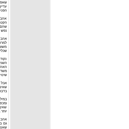
שאפיל
עדיי
הפנימ
אהבת 
הקטן
שהם 
נפש 
אהבה
למרו
משום 
שכלית
נקוד
השני 
האהבה
משדר 
שינוי
אבל 
שאינ
בדבר"
במילי
ומכס
שאין
יותר 
אהבה 
גם בי
שאנו 