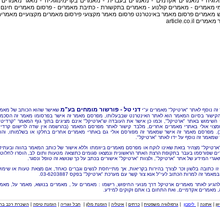
ולוגיה - מאמרים אקדמים - מאמרים בעברית - מאמרים בקרימינוגוליה - מאגר מאמרים 
י מאמרים - מאמרים קולנוע - מאמרים בתקשורת - כתיבת מאמרים - פרסום מאמרים חינם 
ש מאמרים פרסום מאמר באינטרנט פרסום מאמר מקצועי פירסום מאמרים מקצועיים מאמרי
רים article.co.il
דני טל - פורשור מומחים בע"מ
זה נוסף לאתר "ארטיקל" מאמרים ע"י
שאישר שהוא הכותב של מאמ
הקישור בסיום המאמר הוא לאתר האינטרנט שבבעלותו, מפרסם מאמר זה אישר בפרסומו מאמר זה הסכמ
 השימוש באתר "ארטיקל", וכמו כן אישר את העובדה ש"ארטיקל" אינם מציגים בתוך גוף המאמר "קרדיט"
מצוי אולי באתרי מאמרים אחרים, מלבד קישור לאתר מפרסם המאמר (בהרשמה אין שדה לרישום קרדי
). מפרסם מאמר זה אישר שמאמר זה מפורסם אולי גם באתרי מאמרים אחרים בחלקו או בשלמותו, והו
שמאמר זה נוסף על ידו לאתר "ארטיקל".
"ארטיקל" מצהיר בזאת שאינו לוקח או מפרסם מאמרים ביוזמתו וללא אישור של כותב המאמר בהווה ובעתיד
ם שפורסמו בעבר בתקופת הרצת האתר הראשונית ונמצאו פגומים כתוצאה מטעות ותום לב, הוסרו לחלוטי
אגרי המידע של אתר "ארטיקל", ולצוות "ארטיקל" אישורים בכתב על כך שנושא זה טופל ונסגר.
זו כתובה בלשון זכר לצורך בהירות בקריאות, אך מתייחסת לנשים וגברים כאחד, אם מצאת טעות או שימו
מאמר זה למרות הכתוב לעי"ל אנא צור קשר עם מערכת "ארטיקל" בפקס 03-6203887.
להגיע לאתר מאמרים ארטיקל דרך מנועי החיפוש, רישמו : מאמרים על , מאמרים בנושא, מאמר על, מאמ
, מאמרים אקדמיים, ואת התחום בו אתם זקוקים למידע.
וון
|
אתונה
|
ליסבון
|
גרפולוגיה משפטית
|
כרתים
|
איטליה
|
הזמנת מלון
|
חבל זגוריה
|
הזמנת טיסה
|
השכרת רכב בחו