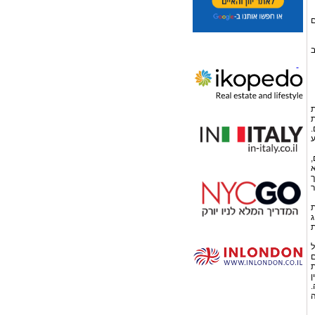
ים
ב
ת
ת
.
ע
,
א
ך
ר
לתביעת
ג
ת
ל
ם
ת
ן
.
ה