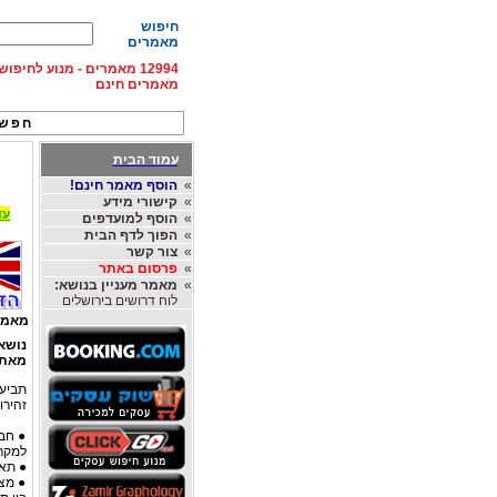
חיפוש
מאמרים
12994 מאמרים - מנוע לחיפ
מאמרים חינם
חפש 
עמוד הבית
»
הוסף מאמר חינם!
»
קישורי מידע
עד 15% הנחה על השכרת רכב בחו"ל, מהחברות
»
הוסף למועדפים
»
הפוך לדף הבית
»
צור קשר
»
פרסום באתר
»
מאמר מעניין בנושא:
לוח דרושים בירושלים
מאמר
נושא
מאת
תביעת תג
זהירו
● חבר
למקרי
● תאג
● מצב