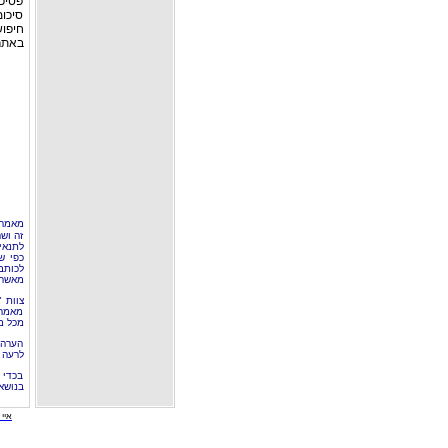
פסיכ
סיכומ
חיפו
באתר מאמ
מאמר 
זה וש
לתנאי
כפי ש
לכותב
מאשר 
צוות 
מאמרי
מכל מ
הערה 
לרעה ב
בכדי 
בנושא
איי י