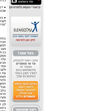
בין ת
קישורי טקסט (לפרטים)
שבטיפ
● בע
לקבל
"מדרי
בתחום
חברו
למקרי
מצב ז
בין ת
מסקיר
עלה 
תביעו
ולקבל
תגמו
ולהת
המשפ
אבל ד
בתבי
הראש
מקרה 
ומומ
ביטוח