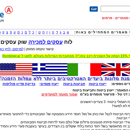
וש מאמרים - פרסום
מאמרים המתחילים באות:
א
ב
ג
ד
ה
ו
ז
ח
ט
י
כ
ל
מ
נ
ס
ע
פ
צ
ק
ר
לוח
עסקים למכירה
שוק עסקים!
קישור טקסט ממומן |
לפרסום -לחץ כאן
 הגדולות בעולם, לחצו ל Rentingcar
ים נוספים:
ייעוץ ביטוח
תביעות ביטוח
ייעוץ פנסיוני
בדיקת פדיון פוליסות
 המאמר:
ייעוץ ביטוח ותביעות ביטוח
:
דני טל - פורשור מומחים בע"מ
שמור מאמר למועדפים
מולי ביטוח- 3 צעדים ראשונים
ת לא למעוד!
ות הביטוח לנצל את כוחן אל מול חוסר הידע והמצוקה של המבוטחים כדי להתנער מאחריו
 הביטוח.
ידי הביטוח פיתחו מנגנונים גדולים שכל כולם נועד לדחות תביעות המבוטחים.
 זה מתאפשר בשל יחסי כוחות בלתי שקולים בין הצדדים, בעיקר בעקבות פערי הידע והמיד