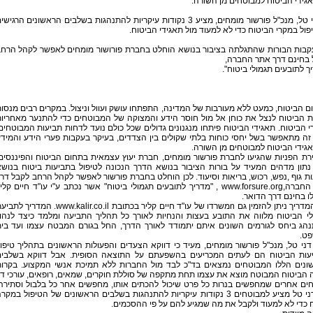
אגידי הביטוח למבוטחים מן השורה.
● דני טל, מנכ"ל פורשור מומחים, מציע 3 נקודות עיקריות להתנהגות בשלבים הראשונים הרגיש
ול במקרי הביטוח כדי לא למעוד מול תאגידי הביטוח.
קבות הבורות שהתגלתה בציבור בנושא הוחלט בחברת פורושור מומחים לאפשר לקהל הרח
 בחינם דרך אתר החברה,
ך לתובעים תגמולי ביטוח".
 הביטוח, כמעט ללא מעורבות של המדינה, התפתחו עושק ועוול וניצול. במקרים רבים מנסו
ת הביטוח לנצל את כוחן אל מול חוסר הידע והמצוקה של המבוטחים כדי להתנער מאחריו
 הביטוח. תאגידי הביטוח פיתחו מנגנונים גדולים שכל כולם נועד לדחות תביעות המבוטחים
ה מתאפשר בשל יחסי כוחות בלתי שקולים בין הצדדים, בעיקר בעקבות פערי הידע והמיד
אגידי הביטוח למבוטחים מן השורה.
ת הפניות שהגיעו לחברת פורשור מומחים, חברת יעוץ עצמאית בתחום הביטוח והפיננסים
נתון מדהים המעיד על בורות הציבור בנושא הדרך הנכונה לטיפול בתביעות ביטוח בנוש
ת גוף ,נפש, רכוש, בריאות וסיעוד. לכן הוחלט בחברת פורשור לאפשר לקהל הרחב לקבל דר
אתר החברה,www.forsure.org , "מדריך לתובעים תגמולי ביטוח" אשר נכתב ע"י עו"ד חיים קלי
ו בחינם דרך הדואר.
את המדריך ניתן להזמין גם nמשרדו של עו"ד חיים קליר בכתובת www.kalir.co.il. המדריך 
לי הביטוח מלווה את התובע בעצות והנחיות לאורך כל תהליך התביעה ומלמד כיצד לנהו
נהג ביחס לגורמים השונים איתם יתמודד לאורך הדרך, החל בגורם המבטח עצמו ועד בי
ט.
ני טל, מנכ"ל פורשור מומחים, מעיד כי דווקא הצעדים והפעולות הראשונים בתהליך טיפו
עות הביטוח הם לעתים המכריעים בהשפעתם על התוצאה הסופית. אבל דווקא בשלבי
ונים הללו המבוטחים נמצאים בד"כ לבד מול החברות ללא תמיכת אנשי המקצוע. בקרו
הביטוח המבוטח מוצא את עצמו תחת מתקפה של סוללת חוקרים, שמאים, רופאים, עורכי די
חים אחרים שמחפשים בנרות כל פרט שיכול להכתים אותו, מחפשים אחר כל בלבול וסתירה
לכן דני טל מציע למבוטחים 3 נקודות עיקריות להתנהגות בשלבים הראשונים של הטיפול במקר
 כדי לא למעוד ולקבל את מה שמגיע להם על פי ההסכמים.