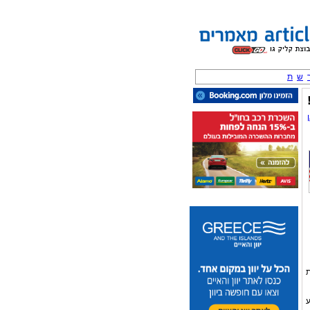
ש
ת
ת
ע