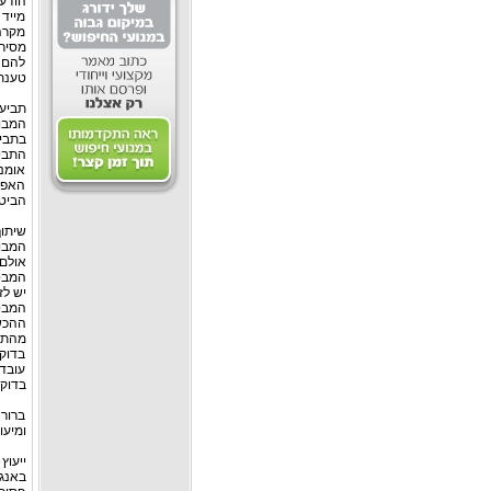
הודעה
מייד
מקרה
מסיר
להם ה
טענת
תביע
המבו
בתביע
התביע
אומנ
האפש
הביטוח תוך 30 יום מתום
שיתו
המבו
אולם
המבטח
יש לז
המבטח
ההכש
מהתנה
בדוק
עובדו
בדוקו
ברור 
ומיעו
ייעוץ
באנגל