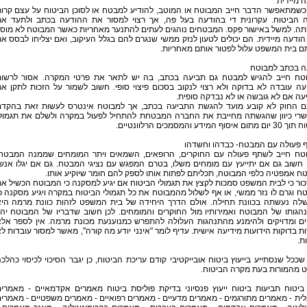
 מיידית
 כשמתאפשר הדבר חייב המבוטח או המוטב, להודיע למבטח או לסוכן הביטוח על עצם קרו
 הביטוח. עקרונית די בהודעה בעל פה, אך רצוי למסור את ההודעה בכתב ולתעד א
תה. למשל באישור פקס. המבטחים נוהגים לעתים להתנער מאחריות כאשר המבוטח לא מוס
ודעה מיידית. הם יכולים לטעון לנזק ממשי שנגרם להם בגלל העיקוב, ואם יצליחו לבסס א
ם בית המשפט עלול לפטור אותם מאחריות.
ה בכתב למבוטח
טח חייב להגיש למבטח גם תביעה בכתב, בה יש לתאר את פרטי המקרה. אסור לרשו
ה עובדה לא בדוקה ולא רצוי לנקוב בסכום פיצוי סופי. חשוב לשמור על הזכות לתקן א
ה אם לא גובשה או לא נבדקה סופית.
ם החוק לא קובע מועד להגשת התביעה בכתב, אך למבוטח אינטרס לעשות זאת בהקד
רי כיוון שהגשתה מחייבת את החברה המבטחת להתחיל לפעול במקרה ולשלם את תגמול
 איסוף המידע והמסמכים הרלוונטיים.
ף פעולה עם המבטח- כבדהו וחשדהו
טח חייב לשתף פעולה עם החוקרים, הרופאים, השמאים ויתר המומחים שממנה המבטח
 חשוב גם אם יתייעץ עם מומחים משלו, בטרם המפגש עם נציגי המבטח. גם אם יגלו אנש
 אמפטיה כלפי המבוטח, תכליתם לפתות אותו לספק להם חומר שיוקיע אותו.
כור כי לבית המשפט סמכות לקצץ את תגמולי הביטוח אם יגיע למסקנה כי המבוטח הכשיל א
 וגרם לו נזר ממשי, או אף לשלול מהמבוטח את כל תגמולי הביטוח במקרה ויגיע מסקנה כ
לה נעשתה בכוונת תחילה. אולם הדרך היחידה של בית המשפט לזהות כוונת מרמה הי
גותו של המבוטח ואמירותיו מול החוקרים והמומחים. לכן חשוב שדבריו של המבוטח יהי
ים ומדויקים ולהימנע מהתנהגות העלולה להתפרש כמנוענעת מכונת מרמה. אין לספר אל
ת בדוקות הידועות מידיעה אישית. עדיף לומר "אינני יודע מה קורה", מאשר למסור עובדות ל
ת.
שככל שנסתייע בייעוץ ביטוח אובייקטיבי קודם עריכת הביטוח, כן יגבר הסיכוי לכיסוי כהלכ
ט מהמורות בעת מקרה הביטוח.
 ביטוח תביעות ביטוח ייעוץ פנסיוני בדיקת פוליסת ביטוח מאמרים אקדמאיים - מאמרי
ית - מאמרים מתורגמים - מאמרים מדעיים - מאמרים רפואיים - מאמרים משפטיים - מאמרי