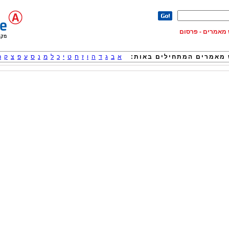
וש מאמרים - פרסום
מאמרים המתחילים באות:
א
ב
ג
ד
ה
ו
ז
ח
ט
י
כ
ל
מ
נ
ס
ע
פ
צ
ק
ר