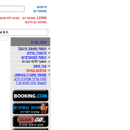
חיפוש
מאמרים
12996 מאמרים - מנוע לחיפ
מאמרים חינם
חפש 
עמוד הבית
»
הוסף מאמר חינם!
»
קישורי מידע
»
הוסף למועדפים
»
הפוך לדף הבית
»
צור קשר
»
פרסום באתר
»
מאמר מעניין בנושא:
למה עדיף שתהיה חייב
לעצמך ולא לאחרים ?