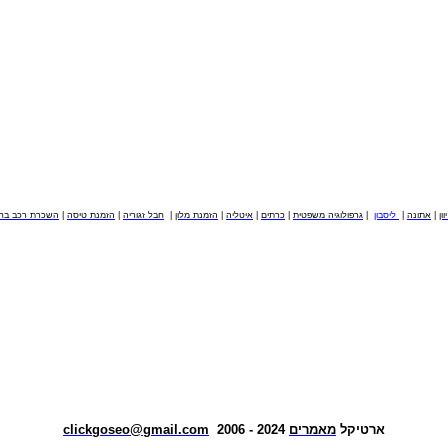
וון
|
אתונה
|
ליסבון
|
גרפולוגיה משפטית
|
כרתים
|
איטליה
|
הזמנת מלון
|
חבל זגוריה
|
הזמנת טיסה
|
השכרת רכב בחו
ארטיקל
מאמרים
2024 - 2006
clickgoseo@gmail.com