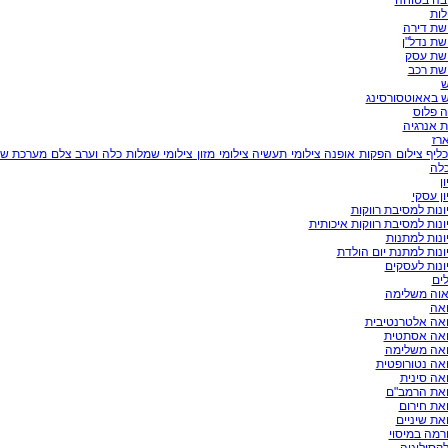
יבה בטוחה
לות
שת דירה
שת נדל"ן
ישת עסק
שת רכב
ש
ש באאוטסורסינג
ה פלוס
 אנרגיה
ארז
כליף צילום הפקות אופנה צילומי תעשיה צילומי מזון צילומי שמלות כלה וערב צלם מערכת ש
כלה
ן
ון עסקי
ונות למסיבת רווקות
ונות למסיבת רווקות איכותית
ונות למתנות
ונות למתנת יום הולדת
ונות לעסקים
ים
אוה משלימה
ואה
ואה אלטרנטיבית
ואה אסתטית
ואה משלימה
אה נטורופטית
אה סינית
ואת הרמב"ם
את חירום
את שיניים
רמה במיסוי