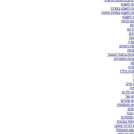
טים בהזמנה אישית
ה חשבון
ה חשבון במרכז
ה חשבון בפתח תקווה
י חשבון
וט לניקוי
וס
ח הון
חים
קות
מרין
ות רפאים
ניות
ניות בחבל הטבור
ניות וחומריות
א
ניה
ניה נדל"ן
 טייב
יה
א ילדים
א עור
א שיניים
א תעסוקתי
אים
 כבד
ק מתקדם
חות טבעית
 דורית יעקובי
ושא מאנפולי