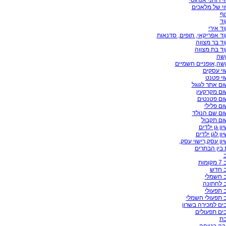
וי רוחני אנרגטי
וי של מלאכים
וף
וד
וד אירי
וד אפריקאי, תופים, סדנאות
וד בר מצווה
וד בת מצווה
קשה
שה,אופניים חשמיים
וי עסקים
וי פטנט
ום אתר לגוגל
ום מקרקעין
ום פטנטים
ום פלילי
ום שם הנולד
ום תקבול
ון גן ילדים
ון לגן ילדים
יון עסק,רישוי עסק,
 בין הבתרים
מות
ב חדש
ב חשמלי
 לחתונה
 תפעולי
 תפעולי חשמלי
ים למכירה בשרון
ים תפעולים
בת