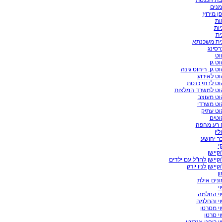
בת הכנסת
מנים
ן מירוץ
ות
יות
ית
בית משכנתא
רסינג
וט
וט גן
וט גן, ריהוט גינה
וט לאירוע
וט לבתי כנסת
הוט למשרד המלצות
וט מעוצב
וט משרדי
וט עתיק
וטים
ח רע מהפה
לין
כר יהושע
י
וקיישן
וקיישן לחו"ל עם ילדים
קיישן לניו יורק
ון
ונים אילת
י
וי החלמה
וי והחלמה
וי מסרטן
וי סרטן