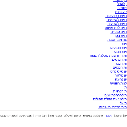
קסולוגיה
ן לקבל
טורים
ב עצמות
ניות ברזילאיות
ניות לאירועים
ניות לארועים
נים לבת מצווה
נים סמויים
נית בטן
מה ממוחשבת
יות
יות המיסים
יות המס
ות החדשנות מסלול תנופה
ות המיסים
ות המס
ות המסים
ון טייס פרטי
ון מלגזה
ון נהיגה
נות רפואית
ת
 הכרויות
 להרחקת יונים
 למניעת נפילת חתולים
ת צל
ות חברתיות וגירושין
וון
|
אתונה
|
ליסבון
|
גרפולוגיה משפטית
|
כרתים
|
איטליה
|
הזמנת מלון
|
חבל זגוריה
|
הזמנת טיסה
|
השכרת רכב בחו