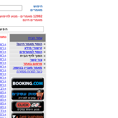
חיפוש
מאמרים
12992 מאמרים - מנוע לחיפ
מאמרים חינם
חפש 
נמצאו 175 ערכים 
עמוד הבית
»
הוסף מאמר חינם!
» רא
»
קישורי מידע
» ראו
» ראו
»
הוסף למועדפים
» ראו
»
הפוך לדף הבית
» ראי
»
צור קשר
» ראי
»
פרסום באתר
» ראי
»
מאמר מעניין בנושא:
» ראש
כיצד למרוח מסקרה
» רא
» רא
» רא
» ראש
» רב
» רגא
» רגש
» רגש
» רגש
» רגש
» רדי
» רהי