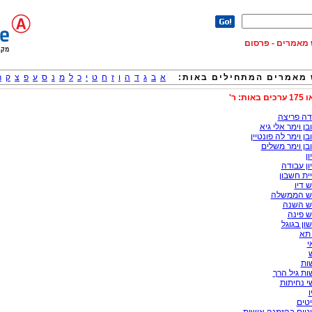
וש מאמרים - פרסום
מאמרים המתחילים באות:
א
ב
ג
ד
ה
ו
ז
ח
ט
י
כ
ל
מ
נ
ס
ע
פ
צ
ק
ר
באות: ר'
דה פריצה
בן וימר אלי גיא
בן וימר לה פונטיין
בן וימר משלים
ון
ון עבודה
ית חשבון
 דיו
ש הממשלה
ש השנה
ש פינה
ון בגוגל
 תא
י
ות
ות גיל הרך
י נחיתות
ו
טים