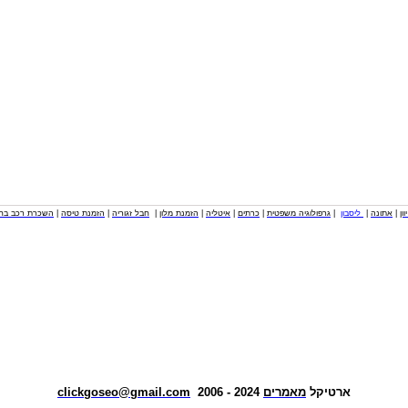
וון
|
אתונה
|
ליסבון
|
גרפולוגיה משפטית
|
כרתים
|
איטליה
|
הזמנת מלון
|
חבל זגוריה
|
הזמנת טיסה
|
השכרת רכב בחו
ארטיקל
מאמרים
2024 - 2006
clickgoseo@gmail.com