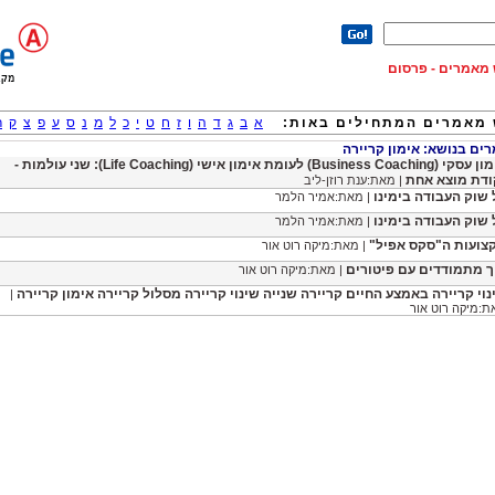
וש מאמרים - פרסום
מאמרים המתחילים באות:
א
ב
ג
ד
ה
ו
ז
ח
ט
י
כ
ל
מ
נ
ס
ע
פ
צ
ק
ר
ם בנושא: אימון קריירה
אימון עסקי (Business Coaching) לעומת אימון אישי (Life Coaching): שני עולמות -
ודת מוצא אחת
| מאת:ענת רוזן-ליב
 שוק העבודה בימינו
| מאת:אמיר הלמר
 שוק העבודה בימינו
| מאת:אמיר הלמר
צועות ה"סקס אפיל"
| מאת:מיקה רוט אור
ך מתמודדים עם פיטורים
| מאת:מיקה רוט אור
נוי קריירה באמצע החיים קריירה שנייה שינוי קריירה מסלול קריירה אימון קריירה
|
ת:מיקה רוט אור