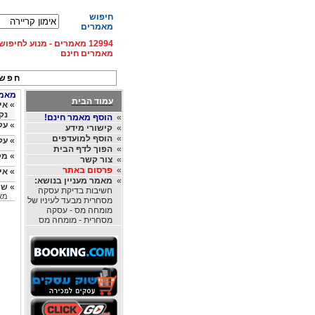
חיפוש
מאמרים
12994 מאמרים - מנוע לחיפ
מאמרים חינם
חפש 
מאמרי
עמוד הבית
»
נק
»
הוסף מאמר חינם!
»
על
»
קישורי מידע
»
הוסף למועדפים
»
על
»
הפוך לדף הבית
»
מק
»
צור קשר
»
פרסום באתר
»
אי
»
מאמר מעניין בנושא:
»
שי
חשיבות בדיקת עסקה
מא
מסחרית מבעד לעיניו של
מומחה מס - עסקה
מסחרית - מומחה מס